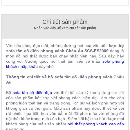
, đồ
trang
trí
Chi tiết sản phẩm
Nội
Nhấn vào đây để xem chi tiết sản phẩm
Thất
Nhà
Hàng
Với kiểu dáng đẹp mắt, những đường nét hoa văn uốn lượn
bộ
Nội
sofa tân cổ điển phong cách Châu Âu SCS-FS2009
đang là
Thất
món đồ nội thất được bán chạy nhất hiện nay. Sau đây, hãy
Nhà
cùng với Vương quốc nội thất tìm hiểu về mẫu
sofa phòng
Hàng
khách nhập khẩu
này nhé.
Thông tin chi tiết về bộ sofa tân cổ điển phong cách Châu
Âu
Bộ
sofa tân cổ điển đẹp
với thiết kế cầu kỳ trong từng chi tiết
của sản phẩm kết hợp với phong cách hiện đại, làm cho căn
phòng luôn toát lên vẻ trang trọng, lịch sự và luôn phù hợp với
không gian và thời gian. Mẫu sản phẩm này được thiết kế với
rất nhiều họa tiết, hoa văn bắt mắt để phối màu với những đồ
nội thất khác trong nhà của bạn. Điểm nổi bật thu hút được mọi
khách hàng của mẫu sản phẩm
nội thất phòng khách cao cấp
này đó là: