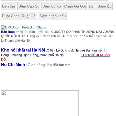
Đèn thả
Đệm Cao Su
Đệm Lò Xo
Chăn Ga Gối
Đệm Bông Ép
Ruột Chăn, Ruột Gối
Đệm nhập khẩu
Bản Bata
© 2012 - Bản quyền của
CÔNG TY CỔ PHẦN THƯƠNG MẠI VƯƠNG
QUỐC NỘI THẤT
. Đăng ký Kinh doanh số 0107105291 do Sở Kế hoạch và Đầu
tư Thành phố Hà Nội.
Kho nội thất tại Hà Nội
:
Ô 63 - Lô D, Khu đô thị mới Đại Kim - Định
Công, Phường Định Công, thành phố Hà Nội
CLICK ĐỂ XEM BẢN
ĐỒ
Hồ Chí Minh
Giao hàng, lắp đặt tận nơi
: