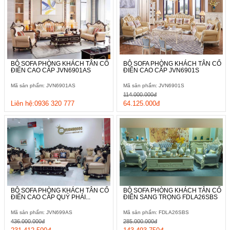
BỘ SOFA PHÒNG KHÁCH TÂN CỔ
BỘ SOFA PHÒNG KHÁCH TÂN CỔ
ĐIỂN CAO CẤP JVN6901AS
ĐIỂN CAO CẤP JVN6901S
Mã sản phẩm: JVN6901AS
Mã sản phẩm: JVN6901S
114.000.000đ
Liên hệ:0936 320 777
64.125.000đ
BỘ SOFA PHÒNG KHÁCH TÂN CỔ
BỘ SOFA PHÒNG KHÁCH TÂN CỔ
ĐIỂN CAO CẤP QUÝ PHÁI...
ĐIỂN SANG TRỌNG FDLA26SBS
Mã sản phẩm: JVN699AS
Mã sản phẩm: FDLA26SBS
436.000.000đ
285.000.000đ