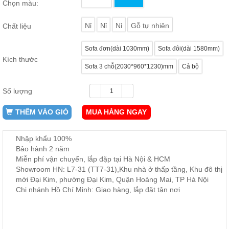
Chọn màu:
ăn,
ghế
ăn,
Nỉ
Nỉ
Nỉ
Gỗ tự nhiên
Chất liệu
kệ
bếp
Sofa đơn(dài 1030mm)
Sofa đôi(dài 1580mm)
Nội
Kích thước
Sofa 3 chỗ(2030*960*1230)mm
Cả bộ
Thất
Ban
Công,
Số lượng
Vườn
THÊM VÀO GIỎ
MUA HÀNG NGAY
Bàn
ghế
ban
công,
Nhập khẩu 100%
xích
Bảo hành 2 năm
đu,
ghế...
Miễn phí vận chuyển, lắp đặp tại Hà Nội & HCM
Showroom HN: L7-31 (TT7-31),Khu nhà ở thấp tầng, Khu đô thị
Phụ
mới Đại Kim, phường Đại Kim, Quận Hoàng Mai, TP Hà Nội
Kiện
Chi nhánh Hồ Chí Minh: Giao hàng, lắp đặt tận nơi
Trang
Trí
Cây
cảnh