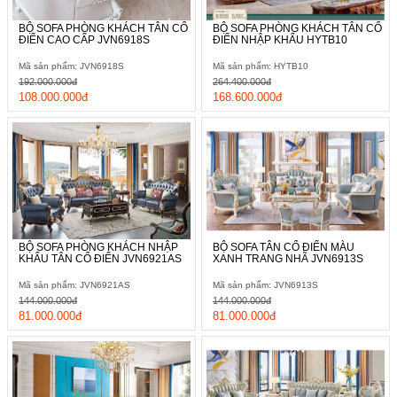
BỘ SOFA PHÒNG KHÁCH TÂN CỔ
BỘ SOFA PHÒNG KHÁCH TÂN CỔ
ĐIỂN CAO CẤP JVN6918S
ĐIỂN NHẬP KHẨU HYTB10
Mã sản phẩm: JVN6918S
Mã sản phẩm: HYTB10
192.000.000đ
264.400.000đ
108.000.000đ
168.600.000đ
BỘ SOFA PHÒNG KHÁCH NHẬP
BỘ SOFA TÂN CỔ ĐIỂN MÀU
KHẨU TÂN CỔ ĐIỂN JVN6921AS
XANH TRANG NHÃ JVN6913S
Mã sản phẩm: JVN6921AS
Mã sản phẩm: JVN6913S
144.000.000đ
144.000.000đ
81.000.000đ
81.000.000đ