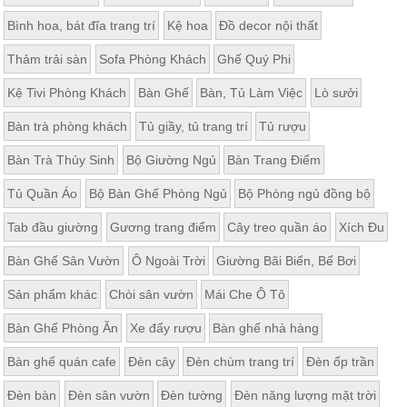
Bình hoa, bát đĩa trang trí
Kệ hoa
Đồ decor nội thất
Thảm trải sàn
Sofa Phòng Khách
Ghế Quý Phi
Kệ Tivi Phòng Khách
Bàn Ghế
Bàn, Tủ Làm Việc
Lò sưởi
Bàn trà phòng khách
Tủ giầy, tủ trang trí
Tủ rượu
Bàn Trà Thủy Sinh
Bộ Giường Ngủ
Bàn Trang Điểm
Tủ Quần Áo
Bộ Bàn Ghế Phòng Ngủ
Bộ Phòng ngủ đồng bộ
Tab đầu giường
Gương trang điểm
Cây treo quần áo
Xích Đu
Bàn Ghế Sân Vườn
Ô Ngoài Trời
Giường Bãi Biển, Bể Bơi
Sản phẩm khác
Chòi sân vườn
Mái Che Ô Tô
Bàn Ghế Phòng Ăn
Xe đẩy rượu
Bàn ghế nhà hàng
Bàn ghế quán cafe
Đèn cây
Đèn chùm trang trí
Đèn ốp trần
Đèn bàn
Đèn sân vườn
Đèn tường
Đèn năng lượng mặt trời