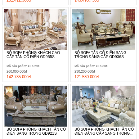
231.412.500đ
143.493.750đ
BỘ SOFA PHÒNG KHÁCH CAO
BỘ SOFA TÂN CỔ ĐIỂN SANG
CẤP TÂN CỔ ĐIỂN GD955S
TRỌNG ĐẲNG CẤP GD936S
Mã sản phẩm: GD955S
Mã sản phẩm: GD936S
260.000.000đ
230.200.000đ
142.785.000đ
121.530.000đ
BỘ SOFA PHÒNG KHÁCH TÂN CỔ
BỘ SOFA PHÒNG KHÁCH TÂN CỔ
ĐIỂN SANG TRỌNG GD921S
ĐIỂN ĐẲNG CẤP SANG TRỌNG...