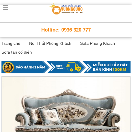
Trang
chủ
Nội
Hotline: 0936 320 777
Thất
Thông
Trang chủ
Nội Thất Phòng Khách
Sofa Phòng Khách
Minh
Nội
Sofa tân cổ điển
thất
thông
minh
Nội
Thất
Trẻ
Em
Giường
tầng,
bàn
học, tủ
sách
Nội