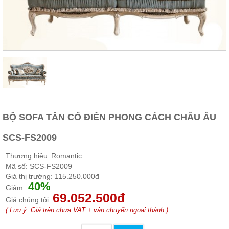
Thất
Phòng
Khách
Sofa,
tủ
rượu,
Bàn
trà...
Nội
Thất
Phòng
BỘ SOFA TÂN CỔ ĐIỂN PHONG CÁCH CHÂU ÂU
Ngủ
Giường
SCS-FS2009
ngủ, tủ
áo, bàn
Thương hiệu:
Romantic
trang
điểm
Mã số:
SCS-FS2009
Giá thị trường:
115.250.000đ
Nội
40%
Giảm:
69.052.500đ
Thất
Giá chúng tôi:
Phòng
( Lưu ý: Giá trên chưa VAT + vận chuyển ngoại thành )
Ăn
Bàn