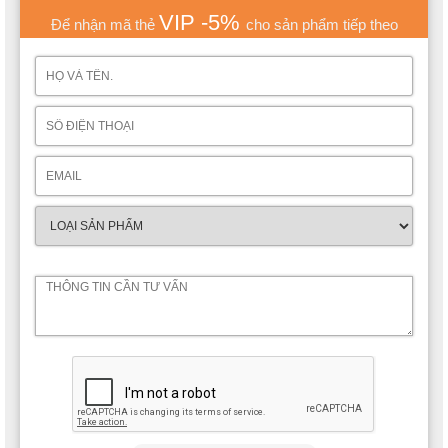
VIP -5%
Để nhận mã thẻ
cho sản phẩm tiếp theo