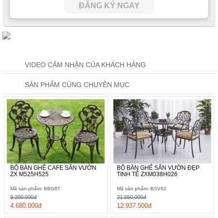
ĐĂNG KÝ NGAY
VIDEO CẢM NHẬN CỦA KHÁCH HÀNG
SẢN PHẨM CÙNG CHUYÊN MỤC
BỘ BÀN GHẾ CAFE SÂN VƯỜN
BỘ BÀN GHẾ SÂN VƯỜN ĐẸP
ZX M525H525
TINH TẾ ZXM038H026
Mã sản phẩm: BBG87
Mã sản phẩm: BSV62
9.200.000đ
21.550.000đ
4.680.000đ
12.937.500đ