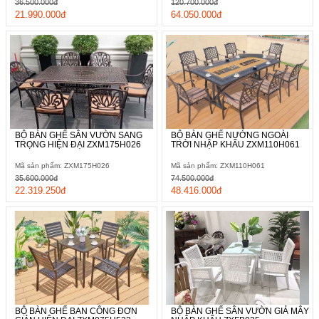
36.500.000đ
120.700.000đ
21.990.000đ
64.050.000đ
BỘ BÀN GHẾ SÂN VƯỜN SANG
BỘ BÀN GHẾ NƯỚNG NGOÀI
TRỌNG HIỆN ĐẠI ZXM175H026
TRỜI NHẬP KHẨU ZXM110H061
Mã sản phẩm: ZXM175H026
Mã sản phẩm: ZXM110H061
35.600.000đ
74.500.000đ
22.319.250đ
48.416.000đ
BỘ BÀN GHẾ BAN CÔNG ĐƠN
BỘ BÀN GHẾ SÂN VƯỜN GIẢ MÂY