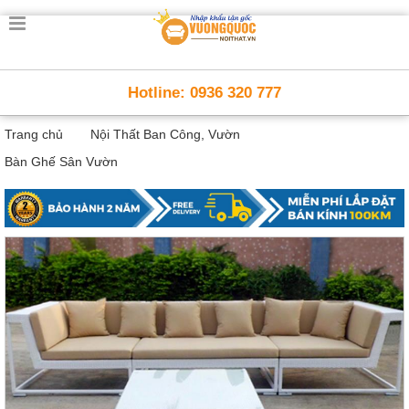
Trang
chủ
Nội
Hotline: 0936 320 777
Thất
Thông
Trang chủ
Nội Thất Ban Công, Vườn
Minh
Nội
Bàn Ghế Sân Vườn
thất
thông
minh
Nội
Thất
Trẻ
Em
Giường
tầng,
bàn
học, tủ
sách
Nội