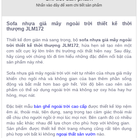
, đồ
Nhấn vào đây để xem chi tiết sản phẩm
trang
trí
Sofa nhựa giả mây ngoài trời thiết kế thời
Nội
thượng JLM172
Thất
Nhà
Thiết kế đơn giản mà sang trọng, bộ
sofa nhựa giả mây ngoài
trời thiết kế thời thượng JLM172
, hứa hẹn sẽ tạo nên một
Hàng
cơn sốt cực kỳ lớn trên thị trường nội thất hiện nay. Sau đây,
Nội
hãy cùng với chúng tôi đi tìm hiểu những đặc điểm nổi bật của
Thất
Nhà
sản phẩm này nhé.
Hàng
Sofa nhựa giả mây ngoài trời với nét tự nhiên của nhựa giả mây
khiến cho ngôi nhà và không gian của bạn thêm phần sống
động và bắt mắt hơn bao giờ hết. Với độ bền cao nên sản
phẩm có thể sử dụng ngoài trời mà không sợ oxy hóa hay hư
hỏng, mục nát.
Đặc biệt mẫu
bàn ghế ngoài trời cao cấp
được thiết kế lớp nệm
êm ái, thoải mái, tiện dụng, sang trọng tạo cảm giác thoải mái
dễ chịu cho người ngồi ở mọi lúc mọi nơi. Bên cạnh đó có nhiều
màu sắc khác nhau để lựa chọn cho phù hợp với không gian.
Sản phẩm được thiết kế thời trang nhưng cũng rất tiện dụng
phù hợp với bất kì không
ngoại thất sân vườn
nào.