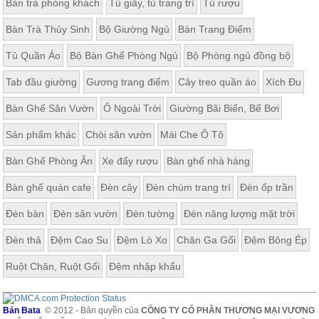
Bàn trà phòng khách
Tủ giầy, tủ trang trí
Tủ rượu
Bàn Trà Thủy Sinh
Bộ Giường Ngủ
Bàn Trang Điểm
Tủ Quần Áo
Bộ Bàn Ghế Phòng Ngủ
Bộ Phòng ngủ đồng bộ
Tab đầu giường
Gương trang điểm
Cây treo quần áo
Xích Đu
Bàn Ghế Sân Vườn
Ô Ngoài Trời
Giường Bãi Biển, Bể Bơi
Sản phẩm khác
Chòi sân vườn
Mái Che Ô Tô
Bàn Ghế Phòng Ăn
Xe đẩy rượu
Bàn ghế nhà hàng
Bàn ghế quán cafe
Đèn cây
Đèn chùm trang trí
Đèn ốp trần
Đèn bàn
Đèn sân vườn
Đèn tường
Đèn năng lượng mặt trời
Đèn thả
Đệm Cao Su
Đệm Lò Xo
Chăn Ga Gối
Đệm Bông Ép
Ruột Chăn, Ruột Gối
Đệm nhập khẩu
Bản Bata
© 2012 - Bản quyền của
CÔNG TY CỔ PHẦN THƯƠNG MẠI VƯƠNG