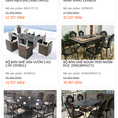
GIẢN HIỆN ĐẠI ZXM075H533
NHẬP KHẨU ZXFB035
Mã sản phẩm: BSV175.72
Mã sản phẩm: ZXFB035
21.200.000đ
17.200.000đ
12.337.500đ
10.237.500đ
BỘ BÀN GHẾ SÂN VƯỜN CAO
BỘ BÀN GHẾ NGOÀI TRỜI NHÔM
CẤP ZXFB012
ĐÚC ZXM188FK0711
Mã sản phẩm: ZXFB012
Mã sản phẩm: ZXM188FK0711
35.000.000đ
53.000.000đ
21.037.500đ
30.487.500đ