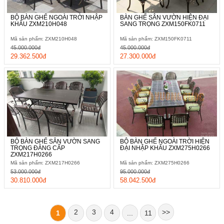
BỘ BÀN GHẾ NGOÀI TRỜI NHẬP
BÀN GHẾ SÂN VƯỜN HIỆN ĐẠI
KHẨU ZXM210H048
SANG TRỌNG ZXM150FK0711
Mã sản phẩm: ZXM210H048
Mã sản phẩm: ZXM150FK0711
45.000.000đ
45.000.000đ
29.362.500đ
27.300.000đ
BỘ BÀN GHẾ SÂN VƯỜN SANG
BỘ BÀN GHẾ NGOÀI TRỜI HIỆN
TRỌNG ĐẲNG CẤP
ĐẠI NHẬP KHẨU ZXM275H0266
ZXM217H0266
Mã sản phẩm: ZXM217H0266
Mã sản phẩm: ZXM275H0266
53.000.000đ
95.000.000đ
30.810.000đ
58.042.500đ
2
3
4
>>
1
...
11