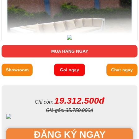
MUA HÀNG NGAY
Showroom
Gọi ngay
Chat ngay
19.312.500đ
Chỉ còn:
Giá gốc:
35.750.000đ
ĐĂNG KÝ NGAY