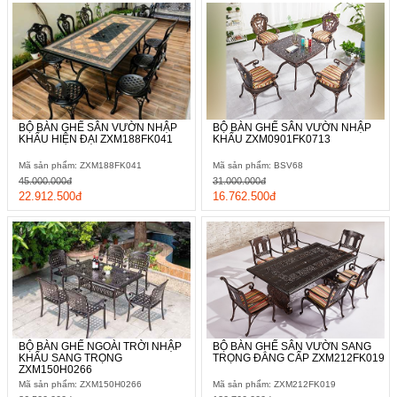
BỘ BÀN GHẾ SÂN VƯỜN NHẬP
BỘ BÀN GHẾ SÂN VƯỜN NHẬP
KHẨU HIỆN ĐẠI ZXM188FK041
KHẨU ZXM0901FK0713
Mã sản phẩm: ZXM188FK041
Mã sản phẩm: BSV68
45.000.000đ
31.000.000đ
22.912.500đ
16.762.500đ
BỘ BÀN GHẾ NGOÀI TRỜI NHẬP
BỘ BÀN GHẾ SÂN VƯỜN SANG
KHẨU SANG TRỌNG
TRỌNG ĐẲNG CẤP ZXM212FK019
ZXM150H0266
Mã sản phẩm: ZXM150H0266
Mã sản phẩm: ZXM212FK019