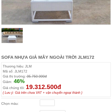
Thất
Phòng
Khách
Sofa,
tủ
rượu,
Bàn
trà...
Nội
Thất
Phòng
SOFA NHỰA GIẢ MÂY NGOÀI TRỜI JLM172
Ngủ
Giường
Thương hiệu:
JLM
ngủ, tủ
Mã số:
JLM172
áo, bàn
Giá thị trường:
35.750.000đ
trang
46%
điểm
Giảm:
19.312.500đ
Giá chúng tôi:
Nội
( Lưu ý: Giá trên chưa VAT + vận chuyển ngoại thành )
Thất
Phòng
Chọn màu:
Ăn
Bàn