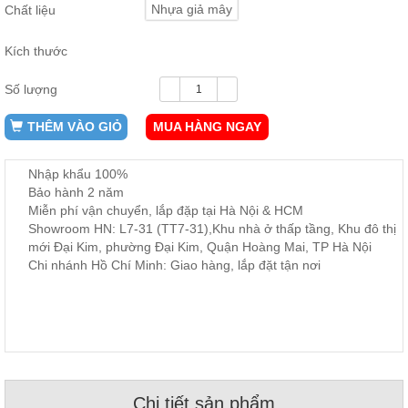
Nhựa giả mây
Chất liệu
ăn,
ghế
ăn,
Kích thước
kệ
bếp
Số lượng
Nội
Thất
THÊM VÀO GIỎ
MUA HÀNG NGAY
Ban
Công,
Nhập khẩu 100%
Vườn
Bảo hành 2 năm
Bàn
Miễn phí vận chuyển, lắp đặp tại Hà Nội & HCM
ghế
ban
Showroom HN: L7-31 (TT7-31),Khu nhà ở thấp tầng, Khu đô thị
công,
mới Đại Kim, phường Đại Kim, Quận Hoàng Mai, TP Hà Nội
xích
Chi nhánh Hồ Chí Minh: Giao hàng, lắp đặt tận nơi
đu,
ghế...
Phụ
Kiện
Trang
Trí
Cây
Chi tiết sản phẩm
cảnh