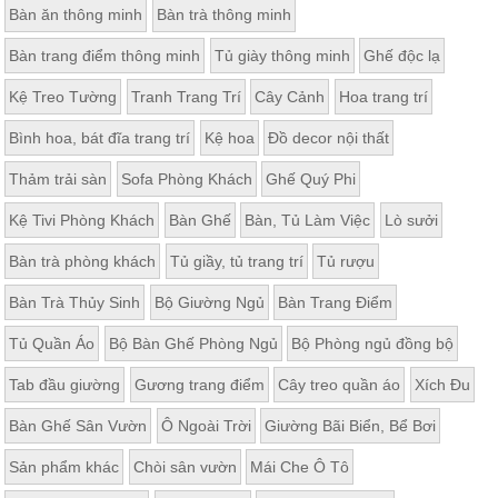
Bàn ăn thông minh
Bàn trà thông minh
Thất
Phòng
Bàn trang điểm thông minh
Tủ giày thông minh
Ghế độc lạ
Khách
Sofa,
Kệ Treo Tường
Tranh Trang Trí
Cây Cảnh
Hoa trang trí
tủ
rượu,
Bàn
Bình hoa, bát đĩa trang trí
Kệ hoa
Đồ decor nội thất
trà...
Thảm trải sàn
Sofa Phòng Khách
Ghế Quý Phi
Nội
Thất
Kệ Tivi Phòng Khách
Bàn Ghế
Bàn, Tủ Làm Việc
Lò sưởi
Phòng
Bàn trà phòng khách
Tủ giầy, tủ trang trí
Tủ rượu
Ngủ
Giường
Bàn Trà Thủy Sinh
Bộ Giường Ngủ
Bàn Trang Điểm
ngủ, tủ
áo, bàn
trang
Tủ Quần Áo
Bộ Bàn Ghế Phòng Ngủ
Bộ Phòng ngủ đồng bộ
điểm
Tab đầu giường
Gương trang điểm
Cây treo quần áo
Xích Đu
Nội
Thất
Bàn Ghế Sân Vườn
Ô Ngoài Trời
Giường Bãi Biển, Bể Bơi
Phòng
Sản phẩm khác
Chòi sân vườn
Mái Che Ô Tô
Ăn
Bàn