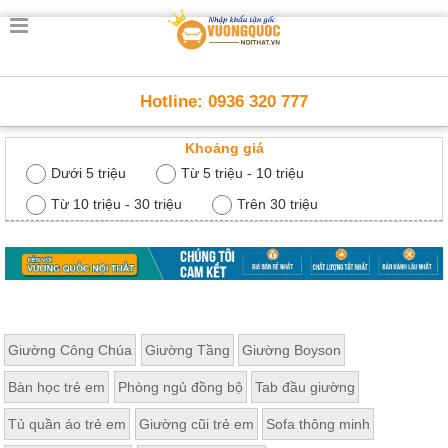
Trang
chủ
Nội
Hotline: 0936 320 777
Thất
Thông
Khoảng giá
Minh
Nội
Dưới 5 triệu
Từ 5 triệu - 10 triệu
thất
thông
Từ 10 triệu - 30 triệu
Trên 30 triệu
minh
Nội
Thất
Trẻ
Em
Giường
Giường Công Chúa
Giường Tầng
Giường Boyson
tầng,
bàn
Bàn học trẻ em
Phòng ngủ đồng bộ
Tab đầu giường
học, tủ
sách
Tủ quần áo trẻ em
Giường cũi trẻ em
Sofa thông minh
Nội