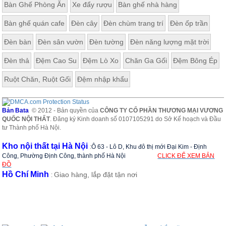
Bàn Ghế Phòng Ăn
Xe đẩy rượu
Bàn ghế nhà hàng
ăn,
ghế
ăn,
Bàn ghế quán cafe
Đèn cây
Đèn chùm trang trí
Đèn ốp trần
kệ
bếp
Đèn bàn
Đèn sân vườn
Đèn tường
Đèn năng lượng mặt trời
Nội
Đèn thả
Đệm Cao Su
Đệm Lò Xo
Chăn Ga Gối
Đệm Bông Ép
Thất
Ban
Ruột Chăn, Ruột Gối
Đệm nhập khẩu
Công,
Vườn
Bàn
Bản Bata
© 2012 - Bản quyền của
CÔNG TY CỔ PHẦN THƯƠNG MẠI VƯƠNG
ghế
QUỐC NỘI THẤT
. Đăng ký Kinh doanh số 0107105291 do Sở Kế hoạch và Đầu
ban
tư Thành phố Hà Nội.
công,
xích
Kho nội thất tại Hà Nội
:
Ô 63 - Lô D, Khu đô thị mới Đại Kim - Định
đu,
ghế...
Công, Phường Định Công, thành phố Hà Nội
CLICK ĐỂ XEM BẢN
ĐỒ
Hồ Chí Minh
Giao hàng, lắp đặt tận nơi
Phụ
:
Kiện
Trang
Trí
Cây
cảnh