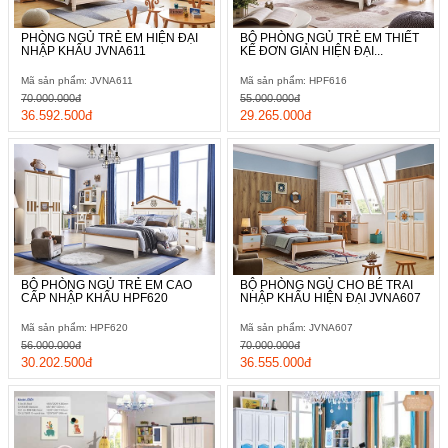
PHÒNG NGỦ TRẺ EM HIỆN ĐẠI
BỘ PHÒNG NGỦ TRẺ EM THIẾT
NHẬP KHẨU JVNA611
KẾ ĐƠN GIẢN HIỆN ĐẠI...
Mã sản phẩm: JVNA611
Mã sản phẩm: HPF616
70.000.000đ
55.000.000đ
36.592.500đ
29.265.000đ
BỘ PHÒNG NGỦ TRẺ EM CAO
BỘ PHÒNG NGỦ CHO BÉ TRAI
CẤP NHẬP KHẨU HPF620
NHẬP KHẨU HIỆN ĐẠI JVNA607
Mã sản phẩm: HPF620
Mã sản phẩm: JVNA607
56.000.000đ
70.000.000đ
30.202.500đ
36.555.000đ