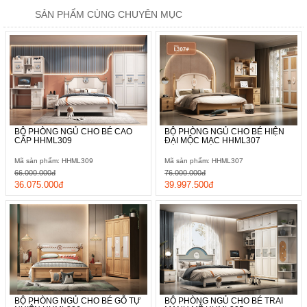
SẢN PHẨM CÙNG CHUYÊN MỤC
BỘ PHÒNG NGỦ CHO BÉ CAO
BỘ PHÒNG NGỦ CHO BÉ HIỆN
CẤP HHML309
ĐẠI MỘC MẠC HHML307
Mã sản phẩm: HHML309
Mã sản phẩm: HHML307
66.000.000đ
76.000.000đ
36.075.000đ
39.997.500đ
BỘ PHÒNG NGỦ CHO BÉ GỖ TỰ
BỘ PHÒNG NGỦ CHO BÉ TRAI