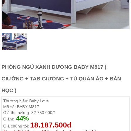
Thất
Phòng
Khách
Sofa,
tủ
rượu,
Bàn
trà...
Nội
Thất
Phòng
PHÒNG NGỦ XANH DƯƠNG BABY M817 (
Ngủ
Giường
GIƯỜNG + TAB GIƯỜNG + TỦ QUẦN ÁO + BÀN
ngủ, tủ
áo, bàn
trang
HỌC )
điểm
Thương hiệu:
Baby Love
Nội
Mã số:
BABY M817
Thất
Giá thị trường:
32.750.000đ
44%
Phòng
Giảm:
18.187.500đ
Ăn
Giá chúng tôi:
Bàn