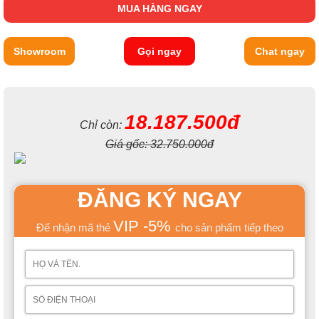
MUA HÀNG NGAY
Showroom
Gọi ngay
Chat ngay
18.187.500đ
Chỉ còn:
Giá gốc:
32.750.000đ
ĐĂNG KÝ NGAY
VIP -5%
Để nhận mã thẻ
cho sản phẩm tiếp theo