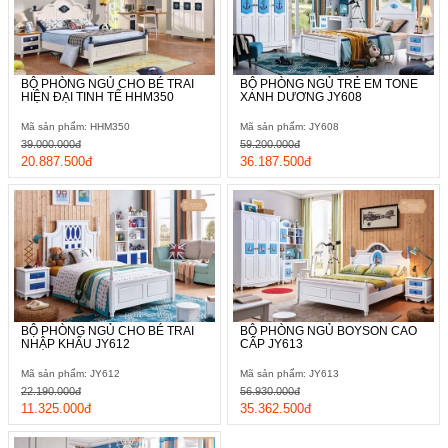
BỘ PHÒNG NGỦ CHO BÉ TRAI
BỘ PHÒNG NGỦ TRẺ EM TONE
HIỆN ĐẠI TINH TẾ HHM350
XANH DƯƠNG JY608
Mã sản phẩm: HHM350
Mã sản phẩm: JY608
39.000.000đ
59.200.000đ
20.887.500đ
36.187.500đ
BỘ PHÒNG NGỦ CHO BÉ TRAI
BỘ PHÒNG NGỦ BOYSON CAO
NHẬP KHẨU JY612
CẤP JY613
Mã sản phẩm: JY612
Mã sản phẩm: JY613
22.190.000đ
56.930.000đ
11.325.000đ
35.362.500đ