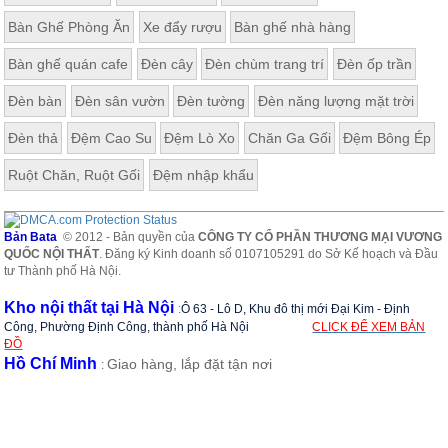
Bàn Ghế Phòng Ăn
Xe đẩy rượu
Bàn ghế nhà hàng
Bàn ghế quán cafe
Đèn cây
Đèn chùm trang trí
Đèn ốp trần
Đèn bàn
Đèn sân vườn
Đèn tường
Đèn năng lượng mặt trời
Đèn thả
Đệm Cao Su
Đệm Lò Xo
Chăn Ga Gối
Đệm Bông Ép
Ruột Chăn, Ruột Gối
Đệm nhập khẩu
Bản Bata
© 2012 - Bản quyền của
CÔNG TY CỔ PHẦN THƯƠNG MẠI VƯƠNG
QUỐC NỘI THẤT
. Đăng ký Kinh doanh số 0107105291 do Sở Kế hoạch và Đầu
tư Thành phố Hà Nội.
Kho nội thất tại Hà Nội
:
Ô 63 - Lô D, Khu đô thị mới Đại Kim - Định
Công, Phường Định Công, thành phố Hà Nội
CLICK ĐỂ XEM BẢN
ĐỒ
Hồ Chí Minh
Giao hàng, lắp đặt tận nơi
: