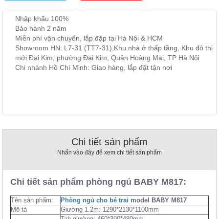
, đồ
trang
Nhập khẩu 100%
trí
Bảo hành 2 năm
Miễn phí vận chuyển, lắp đặp tại Hà Nội & HCM
Nội
Showroom HN: L7-31 (TT7-31),Khu nhà ở thấp tầng, Khu đô thị
Thất
mới Đại Kim, phường Đại Kim, Quận Hoàng Mai, TP Hà Nội
Nhà
Chi nhánh Hồ Chí Minh: Giao hàng, lắp đặt tận nơi
Hàng
Nội
Thất
Nhà
Hàng
Chi tiết sản phẩm
Nhấn vào đây để xem chi tiết sản phẩm
Chi tiết sản phẩm phòng ngủ BABY M817:
Tên sản phẩm:
Phòng ngủ cho bé trai
model BABY M817
Mô tả
Giường 1.2m: 1290*2130*1100mm
Tab giường: 460*390*480mm