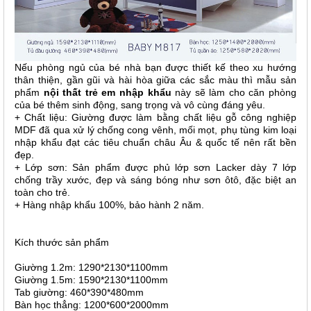
Nếu phòng ngủ của bé nhà bạn được thiết kế theo xu hướng
thân thiện, gần gũi và hài hòa giữa các sắc màu thì mẫu sản
phẩm
nội thất trẻ em nhập khẩu
này sẽ làm cho căn phòng
của bé thêm sinh động, sang trọng và vô cùng đáng yêu.
+ Chất liệu: Giường được làm bằng chất liệu gỗ công nghiệp
MDF đã qua xử lý chống cong vênh, mối mọt, phụ tùng kim loại
nhập khẩu đạt các tiêu chuẩn châu Âu & quốc tế nên rất bền
đẹp.
+ Lớp sơn: Sản phẩm được phủ lớp sơn Lacker dày 7 lớp
chống trầy xước, đẹp và sáng bóng như sơn ôtô, đặc biệt an
toàn cho trẻ.
+ Hàng nhập khẩu 100%, bảo hành 2 năm.
Kích thước sản phẩm
Giường 1.2m: 1290*2130*1100mm
Giường 1.5m: 1590*2130*1100mm
Tab giường: 460*390*480mm
Bàn học thẳng: 1200*600*2000mm