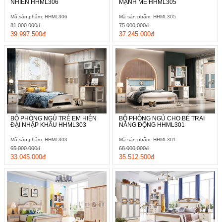
NHIÊN HHML306
MẠNH MẼ HHML305
Mã sản phẩm: HHML306
Mã sản phẩm: HHML305
81.000.000đ
75.000.000đ
39.997.500đ
37.245.000đ
BỘ PHÒNG NGỦ TRẺ EM HIỆN
BỘ PHÒNG NGỦ CHO BÉ TRAI
ĐẠI NHẬP KHẨU HHML303
NĂNG ĐỘNG HHML301
Mã sản phẩm: HHML303
Mã sản phẩm: HHML301
65.000.000đ
68.000.000đ
33.045.000đ
35.512.500đ