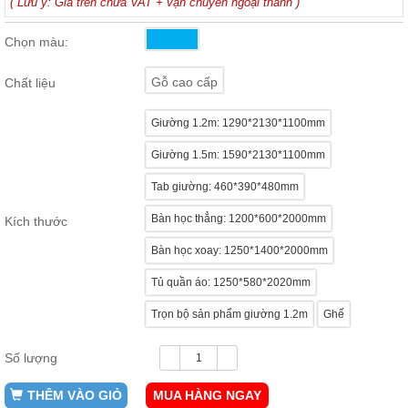
( Lưu ý: Giá trên chưa VAT + vận chuyển ngoại thành )
ăn,
ghế
ăn,
Chọn màu:
kệ
bếp
Gỗ cao cấp
Chất liệu
Nội
Thất
Giường 1.2m: 1290*2130*1100mm
Ban
Giường 1.5m: 1590*2130*1100mm
Công,
Vườn
Tab giường: 460*390*480mm
Bàn
ghế
Bàn học thẳng: 1200*600*2000mm
Kích thước
ban
công,
Bàn học xoay: 1250*1400*2000mm
xích
đu,
ghế...
Tủ quần áo: 1250*580*2020mm
Phụ
Trọn bộ sản phẩm giường 1.2m
Ghế
Kiện
Trang
Số lượng
Trí
Cây
THÊM VÀO GIỎ
MUA HÀNG NGAY
cảnh