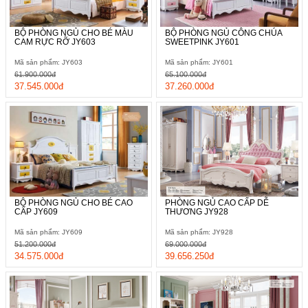
BỘ PHÒNG NGỦ CHO BÉ MÀU
BỘ PHÒNG NGỦ CÔNG CHÚA
CAM RỰC RỠ JY603
SWEETPINK JY601
Mã sản phẩm: JY603
Mã sản phẩm: JY601
61.900.000đ
65.100.000đ
37.545.000đ
37.260.000đ
BỘ PHÒNG NGỦ CHO BÉ CAO
PHÒNG NGỦ CAO CẤP DỄ
CẤP JY609
THƯƠNG JY928
Mã sản phẩm: JY609
Mã sản phẩm: JY928
51.200.000đ
69.000.000đ
34.575.000đ
39.656.250đ