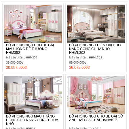
BỘ PHÒNG NGỦ CHO BÉ GÁI
BỘ PHÒNG NGỦ HIỆN ĐẠI CHO
MÀU HỒNG DỄ THƯƠNG
NÀNG CÔNG CHÚA NHỎ
HHM352
HHML302
Mã sản phẩm: HHM352
Mã sản phẩm: HHML302
39.000.000đ
69.000.000đ
20.887.500đ
36.075.000đ
BỘ PHÒNG NGỦ MÀU TRẮNG
BỘ PHÒNG NGỦ CHO BÉ GÁI GỖ
HỒNG CHO NÀNG CÔNG CHÚA
ANH ĐÀO CAO CẤP JVNA612
NHỎ...
Mã sản phẩm: HPF621
Mã sản phẩm: JVNA612