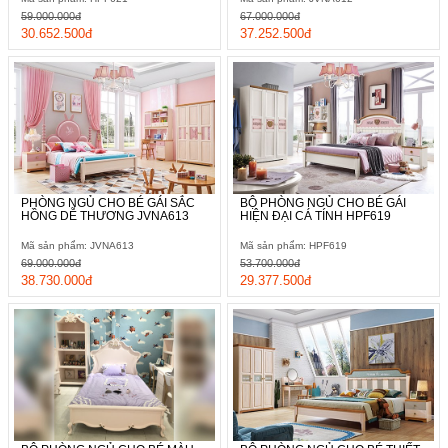
59.000.000đ
67.000.000đ
30.652.500đ
37.252.500đ
PHÒNG NGỦ CHO BÉ GÁI SẮC
BỘ PHÒNG NGỦ CHO BÉ GÁI
HỒNG DỄ THƯƠNG JVNA613
HIỆN ĐẠI CÁ TÍNH HPF619
Mã sản phẩm: JVNA613
Mã sản phẩm: HPF619
69.000.000đ
53.700.000đ
38.730.000đ
29.377.500đ