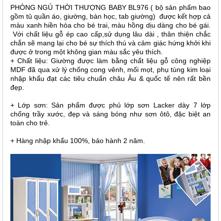
PHÒNG NGỦ THỜI THƯỢNG BABY BL976 ( bộ sản phẩm bao
gồm tủ quần áo, giường, bàn học, tab giường) được kết hợp cả
màu xanh hiền hòa cho bé trai, màu hồng dịu dàng cho bé gái.
Với c
hất liệu gỗ ép cao cấp,sử dụng lâu dài , thân thiện chắc
chắn sẽ mang lại cho bé sự thích thú và cảm giác hứng khởi khi
được ở trong một không gian màu sắc yêu thích.
+ Chất liệu: Giường được làm bằng chất liệu gỗ công nghiệp
MDF đã qua xử lý chống cong vênh, mối mọt, phụ tùng kim loại
nhập khẩu đạt các tiêu chuẩn châu Âu & quốc tế nên rất bền
đẹp.
+ Lớp sơn: Sản phẩm được phủ lớp sơn Lacker dày 7 lớp
chống trầy xước, đẹp và sáng bóng như sơn ôtô, đặc biệt an
toàn cho trẻ.
+ Hàng nhập khẩu 100%, bảo hành 2 năm.