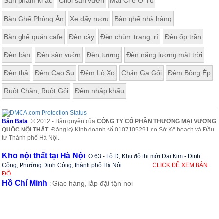
Sản phẩm khác
Chòi sân vườn
Mái Che Ô Tô
Bàn Ghế Phòng Ăn
Xe đẩy rượu
Bàn ghế nhà hàng
Bàn ghế quán cafe
Đèn cây
Đèn chùm trang trí
Đèn ốp trần
Đèn bàn
Đèn sân vườn
Đèn tường
Đèn năng lượng mặt trời
Đèn thả
Đệm Cao Su
Đệm Lò Xo
Chăn Ga Gối
Đệm Bông Ép
Ruột Chăn, Ruột Gối
Đệm nhập khẩu
Bản Bata
© 2012 - Bản quyền của
CÔNG TY CỔ PHẦN THƯƠNG MẠI VƯƠNG
QUỐC NỘI THẤT
. Đăng ký Kinh doanh số 0107105291 do Sở Kế hoạch và Đầu
tư Thành phố Hà Nội.
Kho nội thất tại Hà Nội
:
Ô 63 - Lô D, Khu đô thị mới Đại Kim - Định
Công, Phường Định Công, thành phố Hà Nội
CLICK ĐỂ XEM BẢN
ĐỒ
Hồ Chí Minh
Giao hàng, lắp đặt tận nơi
: