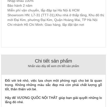
Nhập khẩu 100%
, đồ
Bảo hành 2 năm
trang
Miễn phí vận chuyển, lắp đặp tại Hà Nội & HCM
trí
Showroom HN: L7-31 (TT7-31),Khu nhà ở thấp tầng, Khu đô thị
Nội
mới Đại Kim, phường Đại Kim, Quận Hoàng Mai, TP Hà Nội
Chi nhánh Hồ Chí Minh: Giao hàng, lắp đặt tận nơi
Thất
Nhà
Hàng
Nội
Thất
Nhà
Hàng
Chi tiết sản phẩm
Nhấn vào đây để xem chi tiết sản phẩm
Đối với trẻ nhỏ, việc lựa chọn một phòng ngủ cho bé là quan
trọng. Không những màu sắc đẹp mà còn phải chất lượng gỗ
tốt, thân thiện với bé.
Hãy để VƯƠNG QUỐC NỘI THẤT giúp bạn giải quyết những lo
lắng đó nhé.