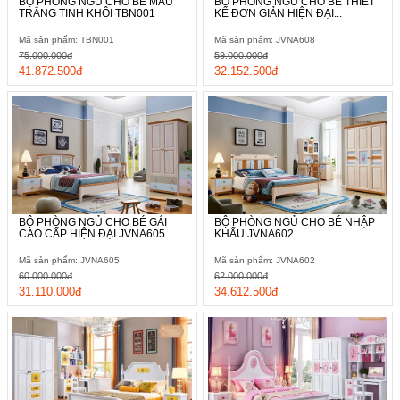
BỘ PHÒNG NGỦ CHO BÉ MÀU
BỘ PHÒNG NGỦ CHO BÉ THIẾT
TRẮNG TINH KHÔI TBN001
KẾ ĐƠN GIẢN HIỆN ĐẠI...
Mã sản phẩm: TBN001
Mã sản phẩm: JVNA608
75.000.000đ
59.000.000đ
41.872.500đ
32.152.500đ
BỘ PHÒNG NGỦ CHO BÉ GÁI
BỘ PHÒNG NGỦ CHO BÉ NHẬP
CAO CẤP HIỆN ĐẠI JVNA605
KHẨU JVNA602
Mã sản phẩm: JVNA605
Mã sản phẩm: JVNA602
60.000.000đ
62.000.000đ
31.110.000đ
34.612.500đ