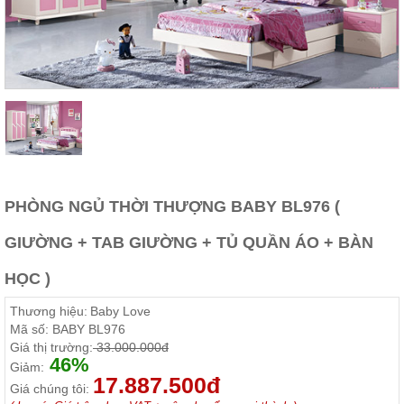
Thất
Phòng
Khách
Sofa,
tủ
rượu,
Bàn
trà...
Nội
Thất
Phòng
PHÒNG NGỦ THỜI THƯỢNG BABY BL976 (
Ngủ
Giường
GIƯỜNG + TAB GIƯỜNG + TỦ QUẦN ÁO + BÀN
ngủ, tủ
áo, bàn
HỌC )
trang
điểm
Thương hiệu:
Baby Love
Nội
Mã số:
BABY BL976
Thất
Giá thị trường:
33.000.000đ
46%
Phòng
Giảm:
17.887.500đ
Ăn
Giá chúng tôi:
Bàn