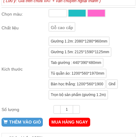
( Lưu ý: Giá trên chưa VAT + vận chuyển ngoại thành )
ăn,
ghế
ăn,
Chọn màu:
kệ
bếp
Gỗ cao cấp
Chất liệu
Nội
Thất
Giường 1.2m: 2080*1280*960mm
Ban
Giường 1.5m: 2125*1590*1125mm
Công,
Vườn
Tab giường : 440*390*480mm
Bàn
Kích thước
ghế
Tủ quần áo: 1200*560*1970mm
ban
công,
Bàn học thẳng: 1200*560*1900
Ghế
xích
đu,
ghế...
Trọn bộ sản phẩm (giường 1.2m)
Phụ
Số lượng
Kiện
Trang
THÊM VÀO GIỎ
MUA HÀNG NGAY
Trí
Cây
cảnh