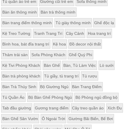
Tủ quần áo trẻ em
Giường cũi trẻ em
Sofa thông minh
Bàn ăn thông minh
Bàn trà thông minh
Bàn trang điểm thông minh
Tủ giày thông minh
Ghế độc lạ
Kệ Treo Tường
Tranh Trang Trí
Cây Cảnh
Hoa trang trí
Bình hoa, bát đĩa trang trí
Kệ hoa
Đồ decor nội thất
Thảm trải sàn
Sofa Phòng Khách
Ghế Quý Phi
Kệ Tivi Phòng Khách
Bàn Ghế
Bàn, Tủ Làm Việc
Lò sưởi
Bàn trà phòng khách
Tủ giầy, tủ trang trí
Tủ rượu
Bàn Trà Thủy Sinh
Bộ Giường Ngủ
Bàn Trang Điểm
Tủ Quần Áo
Bộ Bàn Ghế Phòng Ngủ
Bộ Phòng ngủ đồng bộ
Tab đầu giường
Gương trang điểm
Cây treo quần áo
Xích Đu
Bàn Ghế Sân Vườn
Ô Ngoài Trời
Giường Bãi Biển, Bể Bơi