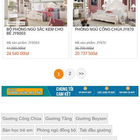
BỘ PHÒNG NGỦ SẮC KEM CHO
PHÒNG NGỦ CÔNG CHÚA JY870
BÉ JY6003
Mã sản phẩm: JY6003
Mã sản phẩm: JY870
44.000.000đ
36.700.000đ
24.540.000đ
20.737.500đ
2
>>
1
Giường Công Chúa
Giường Tầng
Giường Boyson
Bàn học trẻ em
Phòng ngủ đồng bộ
Tab đầu giường