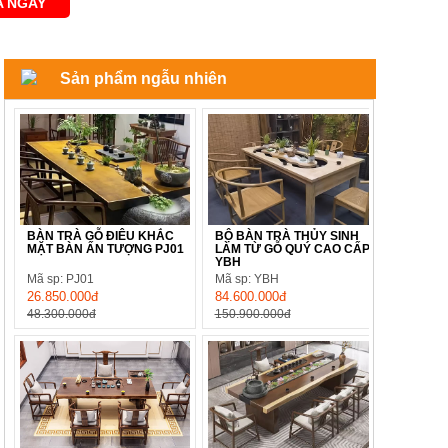
 NGAY
Sản phẩm ngẫu nhiên
BÀN TRÀ GỖ ĐIÊU KHẮC
BỘ BÀN TRÀ THỦY SINH
MẶT BÀN ẤN TƯỢNG PJ01
LÀM TỪ GỖ QUÝ CAO CẤP
YBH
Mã sp: PJ01
Mã sp: YBH
26.850.000đ
84.600.000đ
48.300.000đ
150.900.000đ