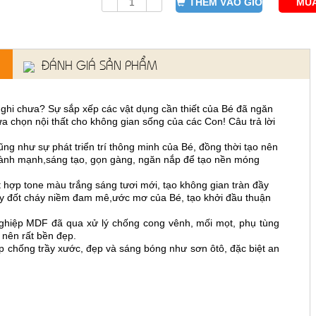
THÊM VÀO GIỎ
MUA
ĐÁNH GIÁ SẢN PHẨM
nghi chưa? Sự sắp xếp các vật dụng cần thiết của Bé đã ngăn
a chọn nội thất cho không gian sống của các Con! Câu trả lời
ng như sự phát triển trí thông minh của Bé, đồng thời tạo nên
 lành mạnh,sáng tạo, gọn gàng, ngăn nắp để tạo nền móng
ợp tone màu trắng sáng tươi mới, tạo không gian tràn đầy
Hãy đốt cháy niềm đam mê,ước mơ của Bé, tạo khởi đầu thuận
nghiệp MDF đã qua xử lý chống cong vênh, mối mọt, phụ tùng
 nên rất bền đẹp.
 chống trầy xước, đẹp và sáng bóng như sơn ôtô, đặc biệt an