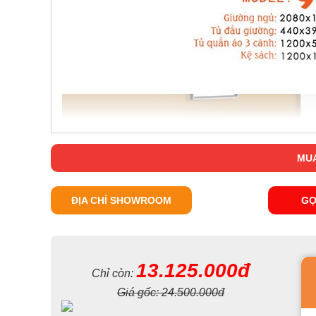
MUA
ĐỊA CHỈ SHOWROOM
GỌ
13.125.000đ
Chỉ còn:
Giá gốc:
24.500.000đ