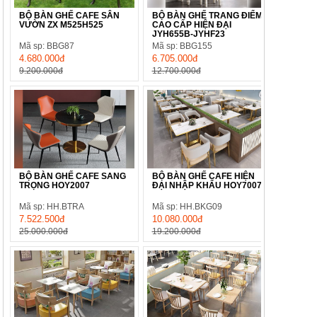
BỘ BÀN GHẾ CAFE SÂN
BỘ BÀN GHẾ TRANG ĐIỂM
VƯỜN ZX M525H525
CAO CẤP HIỆN ĐẠI
JYH655B-JYHF23
Mã sp: BBG87
Mã sp: BBG155
4.680.000đ
6.705.000đ
9.200.000đ
12.700.000đ
BỘ BÀN GHẾ CAFE SANG
BỘ BÀN GHẾ CAFE HIỆN
TRỌNG HOY2007
ĐẠI NHẬP KHẨU HOY7007
Mã sp: HH.BTRA
Mã sp: HH.BKG09
7.522.500đ
10.080.000đ
25.000.000đ
19.200.000đ