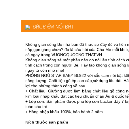
ăn,
ghế
ăn,
kệ
bếp
ĐẶC ĐIỂM NỔI BẬT
Nội
Thất
Ban
Không gian sống Bé nhà bạn đã thực sự đầy đủ và tiện 
nắp,gọn gàng chưa? đó là câu hỏi của Cha Mẹ mỗi khi lự
Công,
có ngay trong VUONGQUOCNOITHAT.VN...
Vườn
Không gian sống sẽ một phần nào đó nói lên tính cách cũ
Bàn
tính cách trong con người Bé. Hãy tạo không gian sống
ghế
ngay từ còn nhỏ nhé!
ban
PHÒNG NGỦ STAR BABY BL922 với sắc cam nổi bật kết h
công,
xích
năng lượng. Chất liệu gỗ ép cao cấp,sử dụng lâu dài. 
đu,
lợi cho những thành công về sau.
ghế...
+ Chất liệu: Giường được làm bằng chất liệu gỗ công 
kim loại nhập khẩu đạt các tiêu chuẩn châu Âu & quốc tế
Phụ
+ Lớp sơn: Sản phẩm được phủ lớp sơn Lacker dày 7 lớp
Kiện
toàn cho trẻ.
+ Hàng nhập khẩu 100%, bảo hành 2 năm.
Trang
Trí
Kích thước sản phẩm
Cây
cảnh