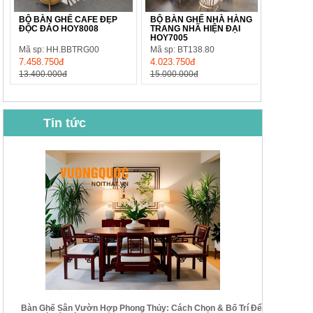
BỘ BÀN GHẾ CAFE ĐẸP
BỘ BÀN GHẾ NHÀ HÀNG
ĐỘC ĐÁO HOY8008
TRANG NHÃ HIỆN ĐẠI
HOY7005
Mã sp: HH.BBTRG00
Mã sp: BT138.80
7.458.750đ
4.023.750đ
13.400.000đ
15.000.000đ
Tin tức
BỘ BÀN GHẾ CAFE NHẬP
BỘ BÀN TRÀ GỖ TỰ NHIÊN
KHẨU CAO CẤP HOY7006
PHONG CÁCH TRUNG HOA
KIỂU MỚI...
Mã sp: BT135
Mã sp: BT138.80
14.178.750đ
20.250.000đ
24.700.000đ
39.150.000đ
Bàn Ghế Sân Vườn Hợp Phong Thủy: Cách Chọn & Bố Trí Để