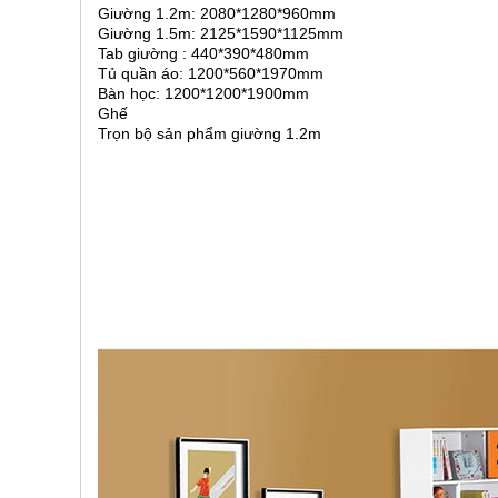
Giường 1.2m: 2080*1280*960mm
, đồ
trang
Giường 1.5m: 2125*1590*1125mm
trí
Tab giường : 440*390*480mm
Tủ quần áo: 1200*560*1970mm
Nội
Bàn học: 1200*1200*1900mm
Ghế
Thất
Trọn bộ sản phẩm giường 1.2m
Nhà
Hàng
Nội
Thất
Nhà
Hàng