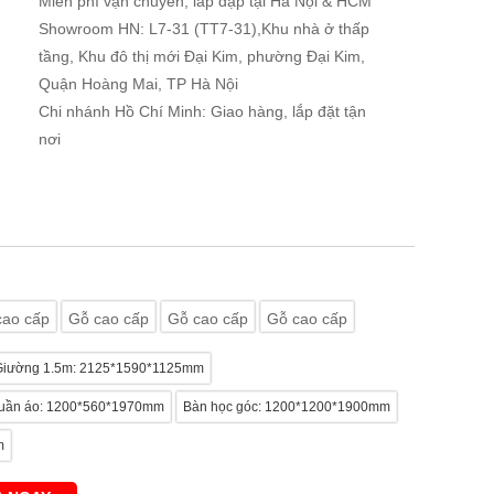
Miễn phí vận chuyển, lắp đặp tại Hà Nội & HCM
Showroom HN: L7-31 (TT7-31),Khu nhà ở thấp
tầng, Khu đô thị mới Đại Kim, phường Đại Kim,
Quận Hoàng Mai, TP Hà Nội
Chi nhánh Hồ Chí Minh: Giao hàng, lắp đặt tận
nơi
cao cấp
Gỗ cao cấp
Gỗ cao cấp
Gỗ cao cấp
Giường 1.5m: 2125*1590*1125mm
uần áo: 1200*560*1970mm
Bàn học góc: 1200*1200*1900mm
m