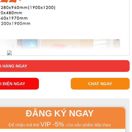
 HÀNG NGAY
I ĐIỆN NGAY
CHAT NGAY
ĐĂNG KÝ NGAY
VIP -5%
Để nhận mã thẻ
cho sản phẩm tiếp theo