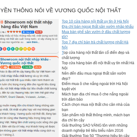
YỀN THÔNG NÓI VỀ VƯƠNG QUỐC NỘI THẤT
Top 10 cửa hàng nội thất uy tín ở Hà Nội
Địa chỉ bán ngoại thất sân vườn nhâp khẩu
Mua bàn ghế sân vườn ở đâu chất lượng
tốt?
Top 7 địa chỉ bàn trà chất lượng nhất Hà
Nội
T
op cửa hàng nội thất tân cổ điển đẹp và
chất lượng
Top cửa hàng bán đồ nội thất uy tín nhất Hà
Nội
Nên đến đâu mua ngoại thất sân vườn
đẹp?
Điểm mua ô che nắng ngoài trời Hà Nội
tuyệt vời
Mách bạn địa chỉ mua ô che nắng ngoài
trời đảm bảo
Cách chọn mua nội thất cho căn nhà của
bạn
Sản phẩm nội thất thông mình, mách bạn
địa chỉ tin cậy
Giải thưởng SAO VÀNG tôn vinh những
doanh nghiệp trẻ tiêu biểu năm 2016
Giải thưởng Top 50 "Thương hiệu tin cậy,