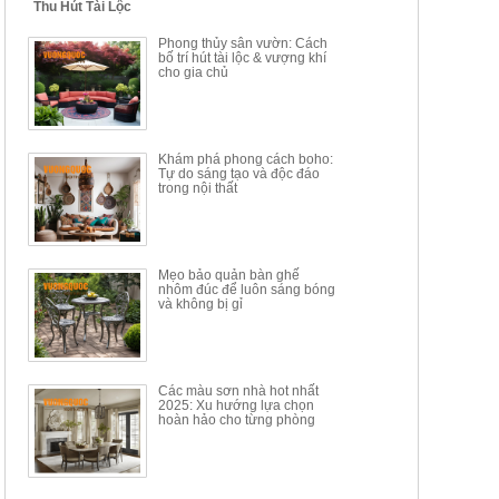
Thu Hút Tài Lộc
BỘ BÀN TRÀ GỖ PHONG
BỘ BÀN GHẾ CAFE KIỂU
Phong thủy sân vườn: Cách
CÁCH MỚI KẾT HỢP KHAY
DÁNG ĐƠN GIẢN HIỆN ĐẠI
bố trí hút tài lộc & vượng khí
NHÚNG TRÀ YDX
HOY8010
cho gia chủ
Mã sp: BT150.46
Mã sp: BBA90
17.617.500đ
9.217.500đ
34.100.000đ
16.200.000đ
Khám phá phong cách boho:
Tự do sáng tạo và độc đáo
trong nội thất
Mẹo bảo quản bàn ghế
nhôm đúc để luôn sáng bóng
BÀN GHẾ TRANG ĐIỂM
BỘ BÀN ĂN ĐẢO MẶT ĐÁ
và không bị gỉ
THÔNG MINH HIỆN ĐẠI
PHIẾN AK3699
TÍCH HỢP SẠC...
Mã sp: HH.BTD08
Mã sp: GXD160.76
6.510.000đ
19.965.000đ
11.200.000đ
33.000.000đ
Các màu sơn nhà hot nhất
2025: Xu hướng lựa chọn
hoàn hảo cho từng phòng