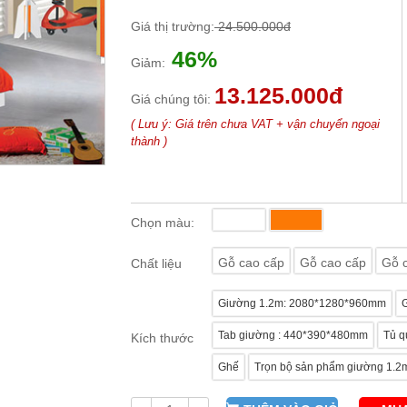
Giá thị trường:
24.500.000đ
46%
Giảm:
13.125.000đ
Giá chúng tôi:
( Lưu ý: Giá trên chưa VAT + vận chuyển ngoại
thành )
Chọn màu:
Gỗ cao cấp
Gỗ cao cấp
Gỗ 
Chất liệu
Giường 1.2m: 2080*1280*960mm
Tab giường : 440*390*480mm
Tủ q
Kích thước
Ghế
Trọn bộ sản phẩm giường 1.2