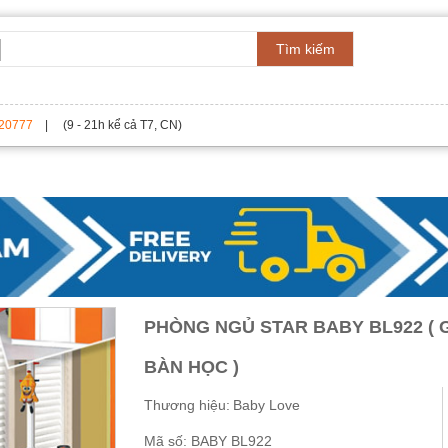
Tìm kiếm
20777
| (9 - 21h kể cả T7, CN)
PHÒNG NGỦ STAR BABY BL922 ( 
BÀN HỌC )
Thương hiệu:
Baby Love
Mã số:
BABY BL922