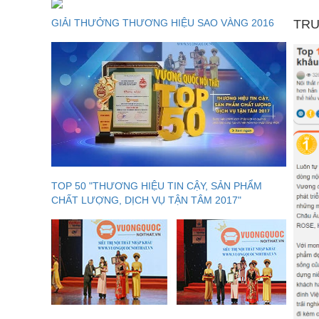
GIẢI THƯỞNG THƯƠNG HIỆU SAO VÀNG 2016
TRU
TOP 50 "THƯƠNG HIỆU TIN CẬY, SẢN PHẨM
CHẤT LƯỢNG, DỊCH VỤ TẬN TÂM 2017"