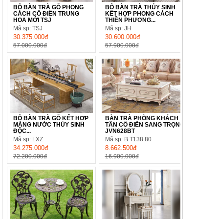
BỘ BÀN TRÀ GỖ PHONG
BỘ BÀN TRÀ THỦY SINH
CÁCH CỔ ĐIỂN TRUNG
KẾT HỢP PHONG CÁCH
HOA MỚI TSJ
THIỀN PHƯƠNG...
Mã sp: TSJ
Mã sp: JH
30.375.000đ
30.600.000đ
57.000.000đ
57.900.000đ
BỘ BÀN TRÀ GỖ KẾT HỢP
BÀN TRÀ PHÒNG KHÁCH
MÁNG NƯỚC THỦY SINH
TÂN CỔ ĐIỂN SANG TRỌNG
ĐỘC...
JVN628BT
Mã sp: LXZ
Mã sp: B T138.80
34.275.000đ
8.662.500đ
72.200.000đ
16.900.000đ