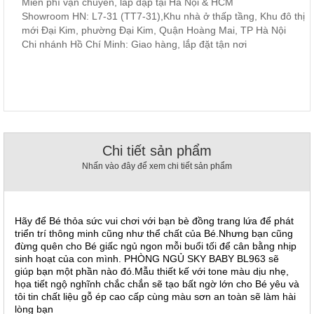
Miễn phí vận chuyển, lắp đặp tại Hà Nội & HCM
, đồ
Showroom HN: L7-31 (TT7-31),Khu nhà ở thấp tầng, Khu đô thị
trang
mới Đại Kim, phường Đại Kim, Quận Hoàng Mai, TP Hà Nội
trí
Chi nhánh Hồ Chí Minh: Giao hàng, lắp đặt tận nơi
Nội
Thất
Nhà
Hàng
Nội
Thất
Nhà
Chi tiết sản phẩm
Hàng
Nhấn vào đây để xem chi tiết sản phẩm
Hãy để Bé thỏa sức vui chơi với bạn bè đồng trang lứa để phát
triển trí thông minh cũng như thể chất của Bé.Nhưng bạn cũng
đừng quên cho Bé giấc ngủ ngon mỗi buổi tối để cân bằng nhịp
sinh hoạt của con mình. PHÒNG NGỦ SKY BABY BL963 sẽ
giúp bạn một phần nào đó.Mẫu thiết kế với tone màu dịu nhẹ,
họa tiết ngộ nghĩnh chắc chắn sẽ tạo bất ngờ lớn cho Bé yêu và
tôi tin chất liệu gỗ ép cao cấp cùng màu sơn an toàn sẽ làm hài
lòng bạn