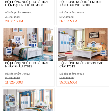
BỘ PHÒNG NGỦ CHO BÉ TRAI
BỘ PHÒNG NGỦ TRẺ EM TONE
HIỆN ĐẠI TINH TẾ HHM350
XANH DƯƠNG JY608
Mã sản phẩm: HHM350
Mã sản phẩm: JY608
39.000.000đ
59.200.000đ
20.887.500đ
36.187.500đ
BỘ PHÒNG NGỦ CHO BÉ TRAI
BỘ PHÒNG NGỦ BOYSON CAO
NHẬP KHẨU JY612
CẤP JY613
Mã sản phẩm: JY612
Mã sản phẩm: JY613
22.190.000đ
56.930.000đ
11.325.000đ
35.362.500đ