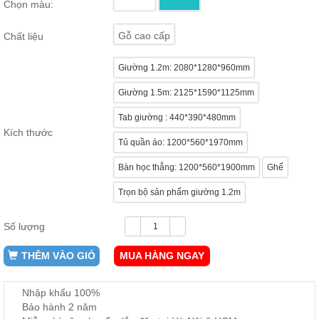
Chọn màu:
ăn,
ghế
ăn,
Gỗ cao cấp
Chất liệu
kệ
bếp
Giường 1.2m: 2080*1280*960mm
Nội
Giường 1.5m: 2125*1590*1125mm
Thất
Ban
Tab giường : 440*390*480mm
Công,
Kích thước
Vườn
Tủ quần áo: 1200*560*1970mm
Bàn
ghế
Bàn học thẳng: 1200*560*1900mm
Ghế
ban
công,
Trọn bộ sản phẩm giường 1.2m
xích
đu,
ghế...
Số lượng
Phụ
THÊM VÀO GIỎ
MUA HÀNG NGAY
Kiện
Trang
Nhập khẩu 100%
Trí
Bảo hành 2 năm
Cây
cảnh