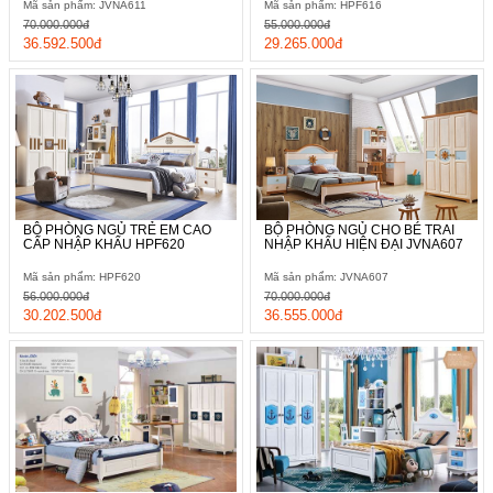
Mã sản phẩm: JVNA611
Mã sản phẩm: HPF616
70.000.000đ
55.000.000đ
36.592.500đ
29.265.000đ
BỘ PHÒNG NGỦ TRẺ EM CAO
BỘ PHÒNG NGỦ CHO BÉ TRAI
CẤP NHẬP KHẨU HPF620
NHẬP KHẨU HIỆN ĐẠI JVNA607
Mã sản phẩm: HPF620
Mã sản phẩm: JVNA607
56.000.000đ
70.000.000đ
30.202.500đ
36.555.000đ