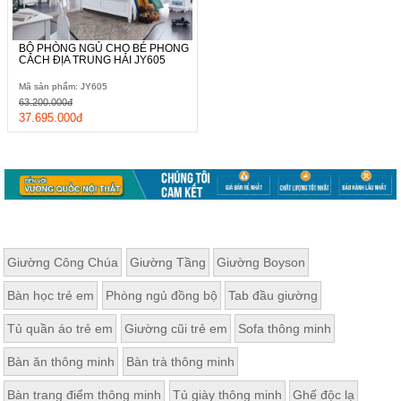
BỘ PHÒNG NGỦ CHO BÉ PHONG
CÁCH ĐỊA TRUNG HẢI JY605
Mã sản phẩm: JY605
63.200.000đ
37.695.000đ
Giường Công Chúa
Giường Tầng
Giường Boyson
Bàn học trẻ em
Phòng ngủ đồng bộ
Tab đầu giường
Tủ quần áo trẻ em
Giường cũi trẻ em
Sofa thông minh
Bàn ăn thông minh
Bàn trà thông minh
Bàn trang điểm thông minh
Tủ giày thông minh
Ghế độc lạ