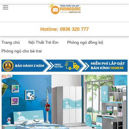
Trang
chủ
Nội
Hotline: 0936 320 777
Thất
Thông
Trang chủ
Nội Thất Trẻ Em
Phòng ngủ đồng bộ
Minh
Nội
Phòng ngủ cho bé trai
thất
thông
minh
Nội
Thất
Trẻ
Em
Giường
tầng,
bàn
học, tủ
sách
Nội