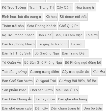
Kệ Treo Tường
Tranh Trang Trí
Cây Cảnh
Hoa trang trí
Bình hoa, bát đĩa trang trí
Kệ hoa
Đồ decor nội thất
Thảm trải sàn
Sofa Phòng Khách
Ghế Quý Phi
Kệ Tivi Phòng Khách
Bàn Ghế
Bàn, Tủ Làm Việc
Lò sưởi
Bàn trà phòng khách
Tủ giầy, tủ trang trí
Tủ rượu
Bàn Trà Thủy Sinh
Bộ Giường Ngủ
Bàn Trang Điểm
Tủ Quần Áo
Bộ Bàn Ghế Phòng Ngủ
Bộ Phòng ngủ đồng bộ
Tab đầu giường
Gương trang điểm
Cây treo quần áo
Xích Đu
Bàn Ghế Sân Vườn
Ô Ngoài Trời
Giường Bãi Biển, Bể Bơi
Sản phẩm khác
Chòi sân vườn
Mái Che Ô Tô
Bàn Ghế Phòng Ăn
Xe đẩy rượu
Bàn ghế nhà hàng
Bàn ghế quán cafe
Đèn cây
Đèn chùm trang trí
Đèn ốp trần