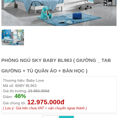
Thất
Phòng
Khách
Sofa,
tủ
rượu,
Bàn
trà...
Nội
Thất
Phòng
PHÒNG NGỦ SKY BABY BL963 ( GIƯỜNG _ TAB
Ngủ
Giường
GIƯỜNG + TỦ QUẦN ÁO + BÀN HỌC )
ngủ, tủ
áo, bàn
Thương hiệu:
Baby Love
trang
điểm
Mã số:
BABY BL963
Giá thị trường:
23.950.000đ
Nội
46%
Giảm:
12.975.000đ
Thất
Giá chúng tôi:
Phòng
( Lưu ý: Giá trên chưa VAT + vận chuyển ngoại thành )
Ăn
Bàn