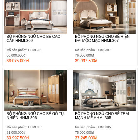
BỘ PHÒNG NGỦ CHO BÉ CAO
BỘ PHÒNG NGỦ CHO BÉ HIỆN
CẤP HHML309
ĐẠI MỘC MẠC HHML307
Mã sản phẩm: HHML309
Mã sản phẩm: HHML307
66.000.000đ
76.000.000đ
36.075.000đ
39.997.500đ
BỘ PHÒNG NGỦ CHO BÉ GỖ TỰ
BỘ PHÒNG NGỦ CHO BÉ TRAI
NHIÊN HHML306
MẠNH MẼ HHML305
Mã sản phẩm: HHML306
Mã sản phẩm: HHML305
81.000.000đ
75.000.000đ
39.997.500đ
37.245.000đ