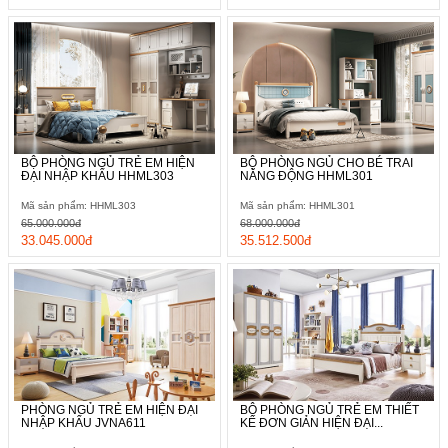
BỘ PHÒNG NGỦ TRẺ EM HIỆN
BỘ PHÒNG NGỦ CHO BÉ TRAI
ĐẠI NHẬP KHẨU HHML303
NĂNG ĐỘNG HHML301
Mã sản phẩm: HHML303
Mã sản phẩm: HHML301
65.000.000đ
68.000.000đ
33.045.000đ
35.512.500đ
PHÒNG NGỦ TRẺ EM HIỆN ĐẠI
BỘ PHÒNG NGỦ TRẺ EM THIẾT
NHẬP KHẨU JVNA611
KẾ ĐƠN GIẢN HIỆN ĐẠI...