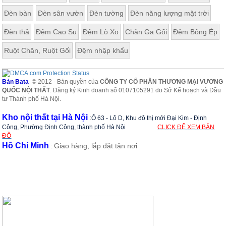
Đèn bàn
Đèn sân vườn
Đèn tường
Đèn năng lượng mặt trời
Đèn thả
Đệm Cao Su
Đệm Lò Xo
Chăn Ga Gối
Đệm Bông Ép
Ruột Chăn, Ruột Gối
Đệm nhập khẩu
Bản Bata
© 2012 - Bản quyền của
CÔNG TY CỔ PHẦN THƯƠNG MẠI VƯƠNG
QUỐC NỘI THẤT
. Đăng ký Kinh doanh số 0107105291 do Sở Kế hoạch và Đầu
tư Thành phố Hà Nội.
Kho nội thất tại Hà Nội
:
Ô 63 - Lô D, Khu đô thị mới Đại Kim - Định
Công, Phường Định Công, thành phố Hà Nội
CLICK ĐỂ XEM BẢN
ĐỒ
Hồ Chí Minh
Giao hàng, lắp đặt tận nơi
: