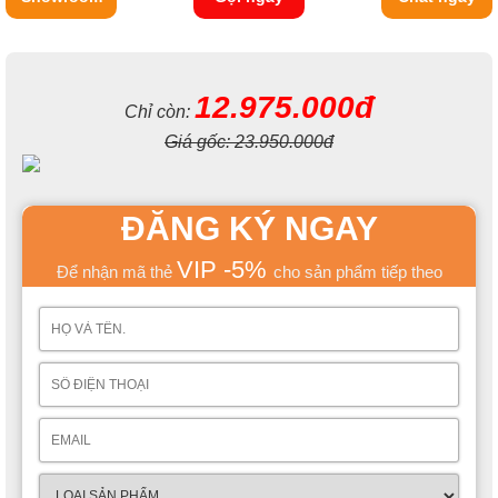
12.975.000đ
Chỉ còn:
Giá gốc:
23.950.000đ
ĐĂNG KÝ NGAY
VIP -5%
Để nhận mã thẻ
cho sản phẩm tiếp theo