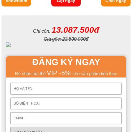
Showroom
Gọi ngay
Chat ngay
13.087.500đ
Chỉ còn:
Giá gốc:
23.500.000đ
ĐĂNG KÝ NGAY
VIP -5%
Để nhận mã thẻ
cho sản phẩm tiếp theo