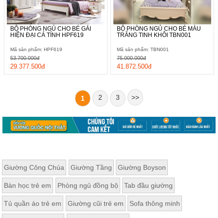
BỘ PHÒNG NGỦ CHO BÉ GÁI
BỘ PHÒNG NGỦ CHO BÉ MÀU
HIỆN ĐẠI CÁ TÍNH HPF619
TRẮNG TINH KHÔI TBN001
Mã sản phẩm: HPF619
Mã sản phẩm: TBN001
53.700.000đ
75.000.000đ
29.377.500đ
41.872.500đ
2
3
>>
1
Giường Công Chúa
Giường Tầng
Giường Boyson
Bàn học trẻ em
Phòng ngủ đồng bộ
Tab đầu giường
Tủ quần áo trẻ em
Giường cũi trẻ em
Sofa thông minh