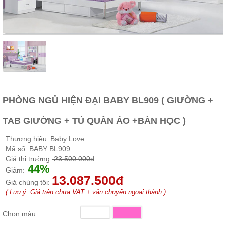
Thất
Phòng
Khách
Sofa,
tủ
rượu,
Bàn
trà...
Nội
PHÒNG NGỦ HIỆN ĐẠI BABY BL909 ( GIƯỜNG +
Thất
Phòng
TAB GIƯỜNG + TỦ QUẦN ÁO +BÀN HỌC )
Ngủ
Giường
Thương hiệu:
Baby Love
ngủ, tủ
áo, bàn
Mã số:
BABY BL909
trang
Giá thị trường:
23.500.000đ
điểm
44%
Giảm:
13.087.500đ
Nội
Giá chúng tôi:
( Lưu ý: Giá trên chưa VAT + vận chuyển ngoại thành )
Thất
Phòng
Chọn màu:
Ăn
Bàn