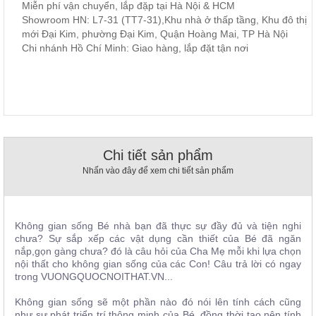
Miễn phí vận chuyển, lắp đặp tại Hà Nội & HCM
, đồ
Showroom HN: L7-31 (TT7-31),Khu nhà ở thấp tầng, Khu đô thị
trang
trí
mới Đại Kim, phường Đại Kim, Quận Hoàng Mai, TP Hà Nội
Chi nhánh Hồ Chí Minh: Giao hàng, lắp đặt tận nơi
Nội
Thất
Nhà
Hàng
Nội
Thất
Nhà
Hàng
Chi tiết sản phẩm
Nhấn vào đây để xem chi tiết sản phẩm
Không gian sống Bé nhà bạn đã thực sự đầy đủ và tiện nghi
chưa? Sự sắp xếp các vật dụng cần thiết của Bé đã ngăn
nắp,gọn gàng chưa? đó là câu hỏi của Cha Mẹ mỗi khi lựa chọn
nội thất cho không gian sống của các Con! Câu trả lời có ngay
trong VUONGQUOCNOITHAT.VN...
Không gian sống sẽ một phần nào đó nói lên tính cách cũng
như sự phát triển trí thông minh của Bé, đồng thời tạo nên tính