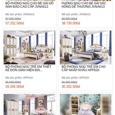
BỘ PHÒNG NGỦ CHO BÉ GÁI GỖ
PHÒNG NGỦ CHO BÉ GÁI SẮC
ANH ĐÀO CAO CẤP JVNA612
HỒNG DỄ THƯƠNG JVNA613
Mã sản phẩm: JVNA612
Mã sản phẩm: JVNA613
67.000.000đ
69.000.000đ
37.252.500đ
38.730.000đ
BỘ PHÒNG NGỦ TRẺ EM THIẾT
BỘ PHÒNG NGỦ TRẺ EM CAO
KẾ ĐƠN GIẢN HIỆN ĐẠI...
CẤP NHẬP KHẨU HPF620
Mã sản phẩm: HPF616
Mã sản phẩm: HPF620
55.000.000đ
56.000.000đ
29.265.000đ
30.202.500đ