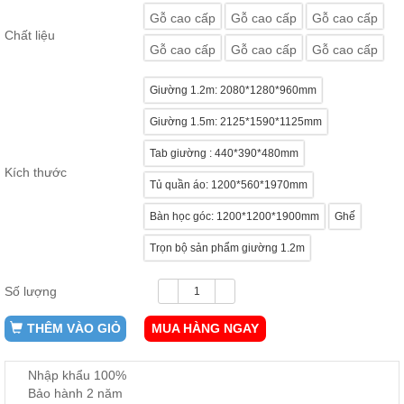
ăn,
Gỗ cao cấp
Gỗ cao cấp
Gỗ cao cấp
ghế
Chất liệu
ăn,
Gỗ cao cấp
Gỗ cao cấp
Gỗ cao cấp
kệ
bếp
Giường 1.2m: 2080*1280*960mm
Nội
Thất
Giường 1.5m: 2125*1590*1125mm
Ban
Tab giường : 440*390*480mm
Công,
Kích thước
Vườn
Tủ quần áo: 1200*560*1970mm
Bàn
ghế
Bàn học góc: 1200*1200*1900mm
Ghế
ban
công,
Trọn bộ sản phẩm giường 1.2m
xích
đu,
ghế...
Số lượng
Phụ
THÊM VÀO GIỎ
MUA HÀNG NGAY
Kiện
Trang
Trí
Nhập khẩu 100%
Cây
Bảo hành 2 năm
cảnh