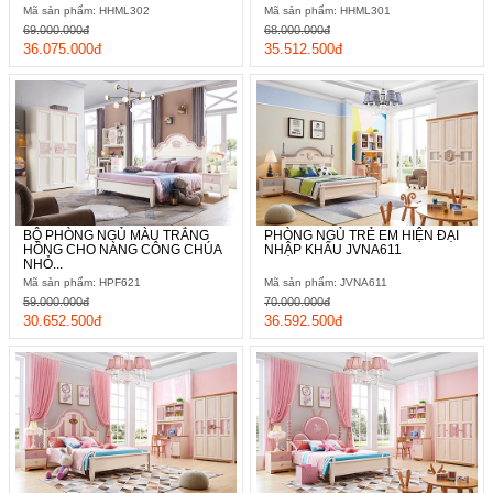
Mã sản phẩm: HHML302
Mã sản phẩm: HHML301
69.000.000đ
68.000.000đ
36.075.000đ
35.512.500đ
BỘ PHÒNG NGỦ MÀU TRẮNG
PHÒNG NGỦ TRẺ EM HIỆN ĐẠI
HỒNG CHO NÀNG CÔNG CHÚA
NHẬP KHẨU JVNA611
NHỎ...
Mã sản phẩm: HPF621
Mã sản phẩm: JVNA611
59.000.000đ
70.000.000đ
30.652.500đ
36.592.500đ