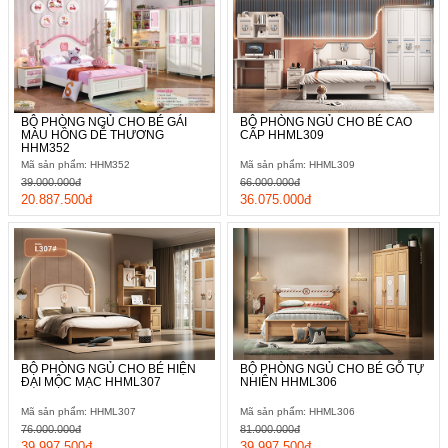
BỘ PHÒNG NGỦ CHO BÉ GÁI
BỘ PHÒNG NGỦ CHO BÉ CAO
MÀU HỒNG DỄ THƯƠNG
CẤP HHML309
HHM352
Mã sản phẩm: HHM352
Mã sản phẩm: HHML309
39.000.000đ
66.000.000đ
20.887.500đ
36.075.000đ
BỘ PHÒNG NGỦ CHO BÉ HIỆN
BỘ PHÒNG NGỦ CHO BÉ GỖ TỰ
ĐẠI MỘC MẠC HHML307
NHIÊN HHML306
Mã sản phẩm: HHML307
Mã sản phẩm: HHML306
76.000.000đ
81.000.000đ
39.997.500đ
39.997.500đ