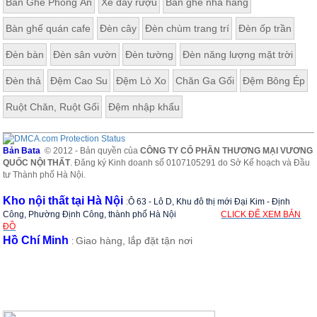
Bàn Ghế Phòng Ăn
Xe đẩy rượu
Bàn ghế nhà hàng
Bàn ghế quán cafe
Đèn cây
Đèn chùm trang trí
Đèn ốp trần
Đèn bàn
Đèn sân vườn
Đèn tường
Đèn năng lượng mặt trời
Đèn thả
Đệm Cao Su
Đệm Lò Xo
Chăn Ga Gối
Đệm Bông Ép
Ruột Chăn, Ruột Gối
Đệm nhập khẩu
Bản Bata
© 2012 - Bản quyền của
CÔNG TY CỔ PHẦN THƯƠNG MẠI VƯƠNG
QUỐC NỘI THẤT
. Đăng ký Kinh doanh số 0107105291 do Sở Kế hoạch và Đầu
tư Thành phố Hà Nội.
Kho nội thất tại Hà Nội
:
Ô 63 - Lô D, Khu đô thị mới Đại Kim - Định
Công, Phường Định Công, thành phố Hà Nội
CLICK ĐỂ XEM BẢN
ĐỒ
Hồ Chí Minh
Giao hàng, lắp đặt tận nơi
: