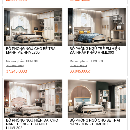
BỘ PHÒNG NGỦ CHO BÉ TRAI
BỘ PHÒNG NGỦ TRẺ EM HIỆN
MẠNH MẼ HHML305
ĐẠI NHẬP KHẨU HHML303
Mã sản phẩm: HHML305
Mã sản phẩm: HHML303
75.000.000đ
65.000.000đ
37.245.000đ
33.045.000đ
BỘ PHÒNG NGỦ HIỆN ĐẠI CHO
BỘ PHÒNG NGỦ CHO BÉ TRAI
NÀNG CÔNG CHÚA NHỎ
NĂNG ĐỘNG HHML301
HHML302