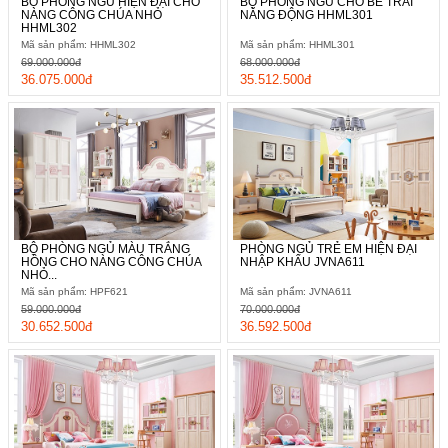
BỘ PHÒNG NGỦ HIỆN ĐẠI CHO
BỘ PHÒNG NGỦ CHO BÉ TRAI
NÀNG CÔNG CHÚA NHỎ
NĂNG ĐỘNG HHML301
HHML302
Mã sản phẩm: HHML302
Mã sản phẩm: HHML301
69.000.000đ
68.000.000đ
36.075.000đ
35.512.500đ
BỘ PHÒNG NGỦ MÀU TRẮNG
PHÒNG NGỦ TRẺ EM HIỆN ĐẠI
HỒNG CHO NÀNG CÔNG CHÚA
NHẬP KHẨU JVNA611
NHỎ...
Mã sản phẩm: HPF621
Mã sản phẩm: JVNA611
59.000.000đ
70.000.000đ
30.652.500đ
36.592.500đ