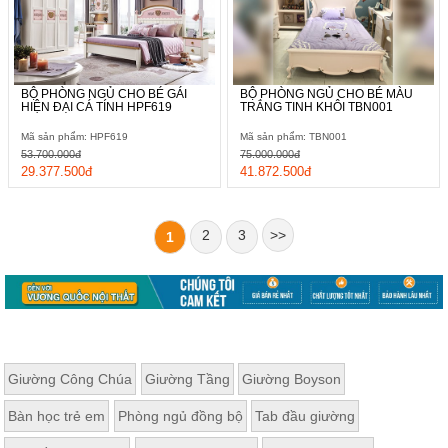
BỘ PHÒNG NGỦ CHO BÉ GÁI
BỘ PHÒNG NGỦ CHO BÉ MÀU
HIỆN ĐẠI CÁ TÍNH HPF619
TRẮNG TINH KHÔI TBN001
Mã sản phẩm: HPF619
Mã sản phẩm: TBN001
53.700.000đ
75.000.000đ
29.377.500đ
41.872.500đ
2
3
>>
1
Giường Công Chúa
Giường Tầng
Giường Boyson
Bàn học trẻ em
Phòng ngủ đồng bộ
Tab đầu giường