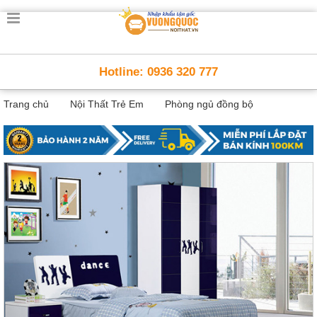
Trang
chủ
Nội
Hotline: 0936 320 777
Thất
Thông
Trang chủ
Nội Thất Trẻ Em
Phòng ngủ đồng bộ
Minh
Nội
thất
thông
minh
Nội
Thất
Trẻ
Em
Giường
tầng,
bàn
học, tủ
sách
Nội