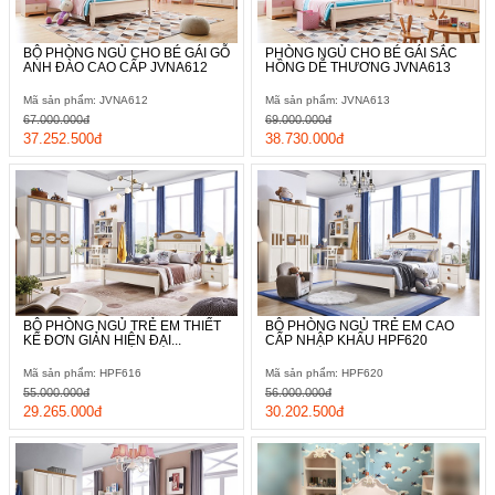
BỘ PHÒNG NGỦ CHO BÉ GÁI GỖ
PHÒNG NGỦ CHO BÉ GÁI SẮC
ANH ĐÀO CAO CẤP JVNA612
HỒNG DỄ THƯƠNG JVNA613
Mã sản phẩm: JVNA612
Mã sản phẩm: JVNA613
67.000.000đ
69.000.000đ
37.252.500đ
38.730.000đ
BỘ PHÒNG NGỦ TRẺ EM THIẾT
BỘ PHÒNG NGỦ TRẺ EM CAO
KẾ ĐƠN GIẢN HIỆN ĐẠI...
CẤP NHẬP KHẨU HPF620
Mã sản phẩm: HPF616
Mã sản phẩm: HPF620
55.000.000đ
56.000.000đ
29.265.000đ
30.202.500đ