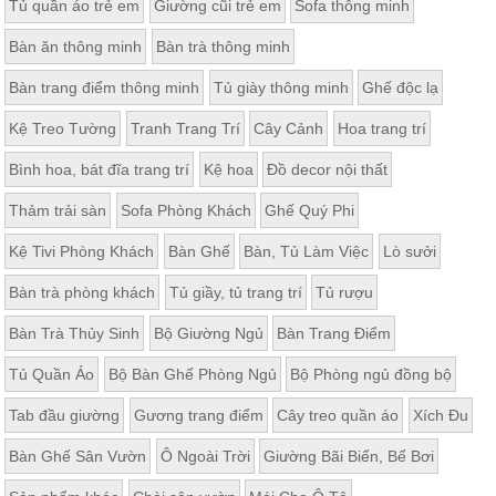
Tủ quần áo trẻ em
Giường cũi trẻ em
Sofa thông minh
Bàn ăn thông minh
Bàn trà thông minh
Bàn trang điểm thông minh
Tủ giày thông minh
Ghế độc lạ
Kệ Treo Tường
Tranh Trang Trí
Cây Cảnh
Hoa trang trí
Bình hoa, bát đĩa trang trí
Kệ hoa
Đồ decor nội thất
Thảm trải sàn
Sofa Phòng Khách
Ghế Quý Phi
Kệ Tivi Phòng Khách
Bàn Ghế
Bàn, Tủ Làm Việc
Lò sưởi
Bàn trà phòng khách
Tủ giầy, tủ trang trí
Tủ rượu
Bàn Trà Thủy Sinh
Bộ Giường Ngủ
Bàn Trang Điểm
Tủ Quần Áo
Bộ Bàn Ghế Phòng Ngủ
Bộ Phòng ngủ đồng bộ
Tab đầu giường
Gương trang điểm
Cây treo quần áo
Xích Đu
Bàn Ghế Sân Vườn
Ô Ngoài Trời
Giường Bãi Biển, Bể Bơi