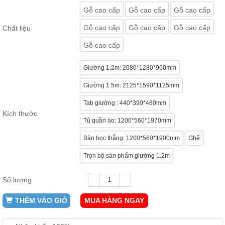
ăn,
Gỗ cao cấp
Gỗ cao cấp
Gỗ cao cấp
ghế
ăn,
Gỗ cao cấp
Gỗ cao cấp
Gỗ cao cấp
Chất liệu
kệ
bếp
Gỗ cao cấp
Nội
Thất
Giường 1.2m: 2080*1280*960mm
Ban
Giường 1.5m: 2125*1590*1125mm
Công,
Vườn
Tab giường : 440*390*480mm
Bàn
Kích thước
ghế
Tủ quần áo: 1200*560*1970mm
ban
công,
Bàn học thẳng: 1200*560*1900mm
Ghế
xích
đu,
ghế...
Trọn bộ sản phẩm giường 1.2m
Phụ
Số lượng
Kiện
Trang
THÊM VÀO GIỎ
MUA HÀNG NGAY
Trí
Cây
cảnh