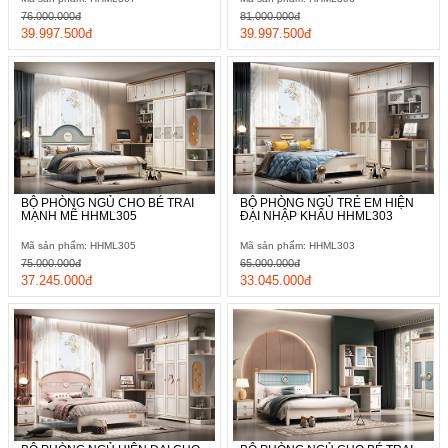
76.000.000đ
81.000.000đ
39.997.500đ
39.997.500đ
BỘ PHÒNG NGỦ CHO BÉ TRAI
BỘ PHÒNG NGỦ TRẺ EM HIỆN
MẠNH MẼ HHML305
ĐẠI NHẬP KHẨU HHML303
Mã sản phẩm: HHML305
Mã sản phẩm: HHML303
75.000.000đ
65.000.000đ
37.245.000đ
33.045.000đ