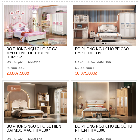
BỘ PHÒNG NGỦ CHO BÉ GÁI
BỘ PHÒNG NGỦ CHO BÉ CAO
MÀU HỒNG DỄ THƯƠNG
CẤP HHML309
HHM352
Mã sản phẩm: HHM352
Mã sản phẩm: HHML309
39.000.000đ
66.000.000đ
20.887.500đ
36.075.000đ
BỘ PHÒNG NGỦ CHO BÉ HIỆN
BỘ PHÒNG NGỦ CHO BÉ GỖ TỰ
ĐẠI MỘC MẠC HHML307
NHIÊN HHML306
Mã sản phẩm: HHML307
Mã sản phẩm: HHML306