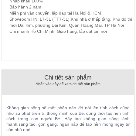
Nhập khẩu 100%
, đồ
Bảo hành 2 năm
trang
Miễn phí vận chuyển, lắp đặp tại Hà Nội & HCM
trí
Showroom HN: L7-31 (TT7-31),Khu nhà ở thấp tầng, Khu đô thị
Nội
mới Đại Kim, phường Đại Kim, Quận Hoàng Mai, TP Hà Nội
Chi nhánh Hồ Chí Minh: Giao hàng, lắp đặt tận nơi
Thất
Nhà
Hàng
Nội
Thất
Nhà
Hàng
Chi tiết sản phẩm
Nhấn vào đây để xem chi tiết sản phẩm
Không gian sống sẽ một phần nào đó nói lên tính cách cũng
như sự phát triển trí thông minh của Bé, đồng thời tạo nên tính
cách trong con người Bé. Hãy tạo không gian sống lành
mạnh,sáng tạo, gọn gàng, ngăn nắp để tạo nền móng ngay từ
còn nhỏ nhé!