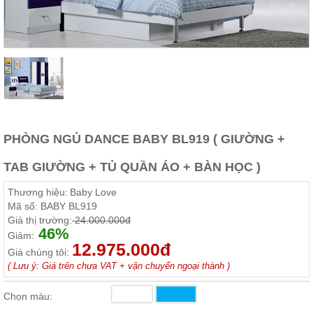
Thất
Phòng
Khách
Sofa,
tủ
rượu,
Bàn
trà...
Nội
PHÒNG NGỦ DANCE BABY BL919 ( GIƯỜNG +
Thất
Phòng
TAB GIƯỜNG + TỦ QUẦN ÁO + BÀN HỌC )
Ngủ
Giường
Thương hiệu:
Baby Love
ngủ, tủ
áo, bàn
Mã số:
BABY BL919
trang
Giá thị trường:
24.000.000đ
điểm
46%
Giảm:
12.975.000đ
Nội
Giá chúng tôi:
( Lưu ý: Giá trên chưa VAT + vận chuyển ngoại thành )
Thất
Phòng
Chọn màu:
Ăn
Bàn