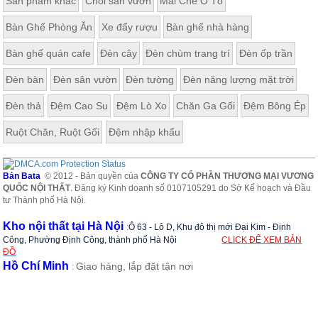
Sản phẩm khác
Chòi sân vườn
Mái Che Ô Tô
Bàn Ghế Phòng Ăn
Xe đẩy rượu
Bàn ghế nhà hàng
Bàn ghế quán cafe
Đèn cây
Đèn chùm trang trí
Đèn ốp trần
Đèn bàn
Đèn sân vườn
Đèn tường
Đèn năng lượng mặt trời
Đèn thả
Đệm Cao Su
Đệm Lò Xo
Chăn Ga Gối
Đệm Bông Ép
Ruột Chăn, Ruột Gối
Đệm nhập khẩu
Bản Bata
© 2012 - Bản quyền của
CÔNG TY CỔ PHẦN THƯƠNG MẠI VƯƠNG
QUỐC NỘI THẤT
. Đăng ký Kinh doanh số 0107105291 do Sở Kế hoạch và Đầu
tư Thành phố Hà Nội.
Kho nội thất tại Hà Nội
:
Ô 63 - Lô D, Khu đô thị mới Đại Kim - Định
Công, Phường Định Công, thành phố Hà Nội
CLICK ĐỂ XEM BẢN
ĐỒ
Hồ Chí Minh
Giao hàng, lắp đặt tận nơi
: