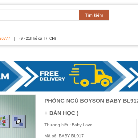
Tìm kiếm
20777
| (9 - 21h kể cả T7, CN)
PHÒNG NGỦ BOYSON BABY BL917
+ BÀN HỌC )
Thương hiệu:
Baby Love
Mã số:
BABY BL917