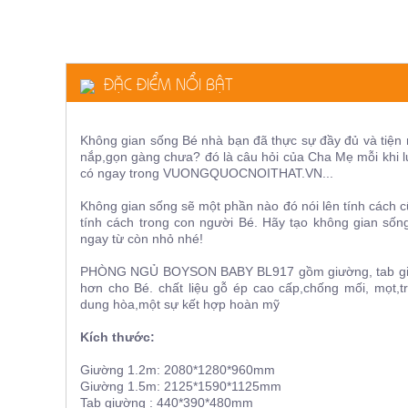
ăn,
ghế
ăn,
kệ
bếp
ĐẶC ĐIỂM NỔI BẬT
Nội
Thất
Ban
Không gian sống Bé nhà bạn đã thực sự đầy đủ và tiện 
nắp,gọn gàng chưa? đó là câu hỏi của Cha Mẹ mỗi khi lự
Công,
có ngay trong VUONGQUOCNOITHAT.VN...
Vườn
Bàn
Không gian sống sẽ một phần nào đó nói lên tính cách cũ
ghế
tính cách trong con người Bé. Hãy tạo không gian số
ban
ngay từ còn nhỏ nhé!
công,
xích
đu,
PHÒNG NGỦ BOYSON BABY BL917 gồm giường, tab giường
ghế...
hơn cho Bé. chất liệu gỗ ép cao cấp,chống mối, mọt,t
dung hòa,một sự kết hợp hoàn mỹ
Phụ
Kiện
Kích thước:
Trang
Giường 1.2m: 2080*1280*960mm
Trí
Giường 1.5m: 2125*1590*1125mm
Cây
Tab giường : 440*390*480mm
cảnh