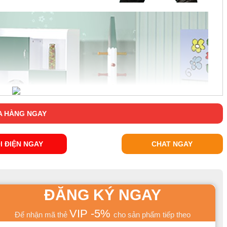
 HÀNG NGAY
I ĐIỆN NGAY
CHAT NGAY
ĐĂNG KÝ NGAY
VIP -5%
Để nhận mã thẻ
cho sản phẩm tiếp theo