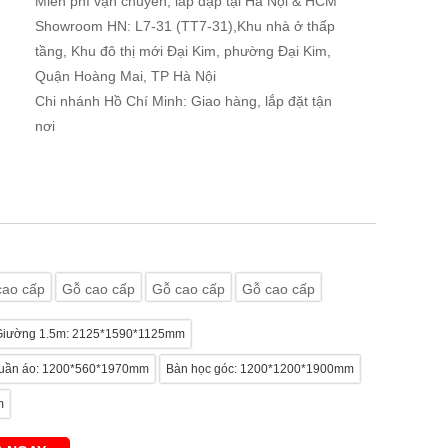
Miễn phí vận chuyển, lắp đặp tại Hà Nội & HCM
Showroom HN: L7-31 (TT7-31),Khu nhà ở thấp
tầng, Khu đô thị mới Đại Kim, phường Đại Kim,
Quận Hoàng Mai, TP Hà Nội
Chi nhánh Hồ Chí Minh: Giao hàng, lắp đặt tận
nơi
cao cấp
Gỗ cao cấp
Gỗ cao cấp
Gỗ cao cấp
Giường 1.5m: 2125*1590*1125mm
uần áo: 1200*560*1970mm
Bàn học góc: 1200*1200*1900mm
m