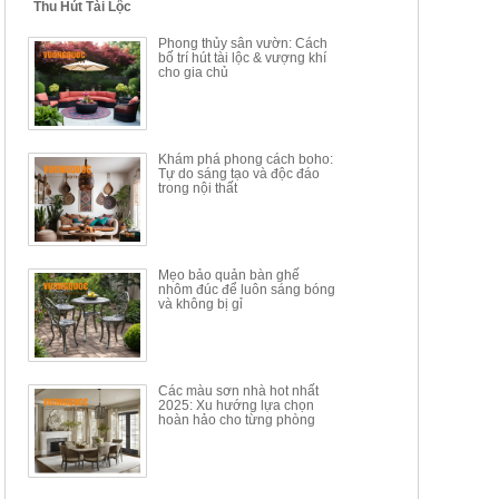
Thu Hút Tài Lộc
BỘ BÀN TRÀ GỖ PHONG
BỘ BÀN GHẾ CAFE KIỂU
Phong thủy sân vườn: Cách
CÁCH MỚI KẾT HỢP KHAY
DÁNG ĐƠN GIẢN HIỆN ĐẠI
bố trí hút tài lộc & vượng khí
NHÚNG TRÀ YDX
HOY8010
cho gia chủ
Mã sp: BT150.46
Mã sp: BBA90
17.617.500đ
9.217.500đ
34.100.000đ
16.200.000đ
Khám phá phong cách boho:
Tự do sáng tạo và độc đáo
trong nội thất
Mẹo bảo quản bàn ghế
nhôm đúc để luôn sáng bóng
BÀN GHẾ TRANG ĐIỂM
BỘ BÀN ĂN ĐẢO MẶT ĐÁ
và không bị gỉ
THÔNG MINH HIỆN ĐẠI
PHIẾN AK3699
TÍCH HỢP SẠC...
Mã sp: HH.BTD08
Mã sp: GXD160.76
6.510.000đ
19.965.000đ
11.200.000đ
33.000.000đ
Các màu sơn nhà hot nhất
2025: Xu hướng lựa chọn
hoàn hảo cho từng phòng