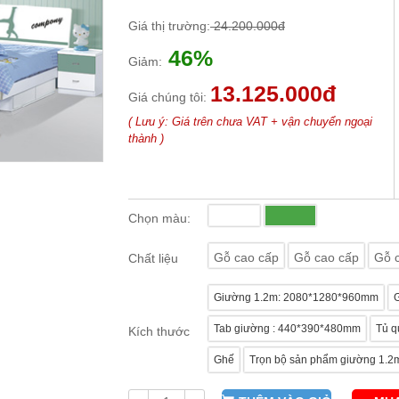
Giá thị trường:
24.200.000đ
46%
Giảm:
13.125.000đ
Giá chúng tôi:
( Lưu ý: Giá trên chưa VAT + vận chuyển ngoại
thành )
Chọn màu:
Gỗ cao cấp
Gỗ cao cấp
Gỗ 
Chất liệu
Giường 1.2m: 2080*1280*960mm
Tab giường : 440*390*480mm
Tủ q
Kích thước
Ghế
Trọn bộ sản phẩm giường 1.2