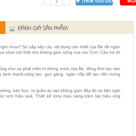
THÊM VÀO GIỎ
MUA
ĐÁNH GIÁ SẢN PHẨM
nghi chưa? Sự sắp xếp các vật dụng cần thiết của Bé đã ngăn
a chọn nội thất cho không gian sống của các Con! Câu trả lời
ng như sự phát triển trí thông minh của Bé, đồng thời tạo nên
ng lành mạnh,sáng tạo, gọn gàng, ngăn nắp để tạo nền móng
, bàn học, tủ quần áo tạo không gian đầy đủ và tiện nghi
róc sơn hiệu quả. Thiết kế tone màu sáng-trầm tạo hiệu ứng