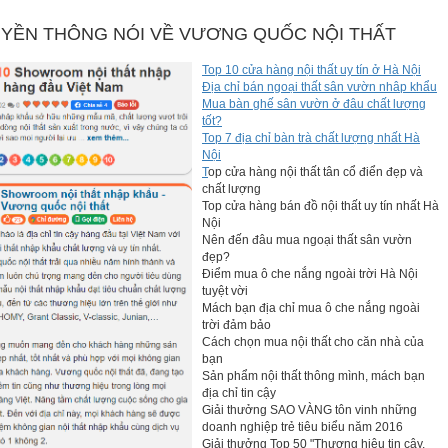
YỀN THÔNG NÓI VỀ VƯƠNG QUỐC NỘI THẤT
Top 10 cửa hàng nội thất uy tín ở Hà Nội
Địa chỉ bán ngoại thất sân vườn nhâp khẩu
Mua bàn ghế sân vườn ở đâu chất lượng
tốt?
Top 7 địa chỉ bàn trà chất lượng nhất Hà
Nội
T
op cửa hàng nội thất tân cổ điển đẹp và
chất lượng
Top cửa hàng bán đồ nội thất uy tín nhất Hà
Nội
Nên đến đâu mua ngoại thất sân vườn
đẹp?
Điểm mua ô che nắng ngoài trời Hà Nội
tuyệt vời
Mách bạn địa chỉ mua ô che nắng ngoài
trời đảm bảo
Cách chọn mua nội thất cho căn nhà của
bạn
Sản phẩm nội thất thông mình, mách bạn
địa chỉ tin cậy
Giải thưởng SAO VÀNG tôn vinh những
doanh nghiệp trẻ tiêu biểu năm 2016
Giải thưởng Top 50 "Thương hiệu tin cậy,