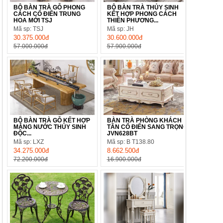
BỘ BÀN TRÀ GỖ PHONG
BỘ BÀN TRÀ THỦY SINH
CÁCH CỔ ĐIỂN TRUNG
KẾT HỢP PHONG CÁCH
HOA MỚI TSJ
THIỀN PHƯƠNG...
Mã sp: TSJ
Mã sp: JH
30.375.000đ
30.600.000đ
57.000.000đ
57.900.000đ
BỘ BÀN TRÀ GỖ KẾT HỢP
BÀN TRÀ PHÒNG KHÁCH
MÁNG NƯỚC THỦY SINH
TÂN CỔ ĐIỂN SANG TRỌNG
ĐỘC...
JVN628BT
Mã sp: LXZ
Mã sp: B T138.80
34.275.000đ
8.662.500đ
72.200.000đ
16.900.000đ