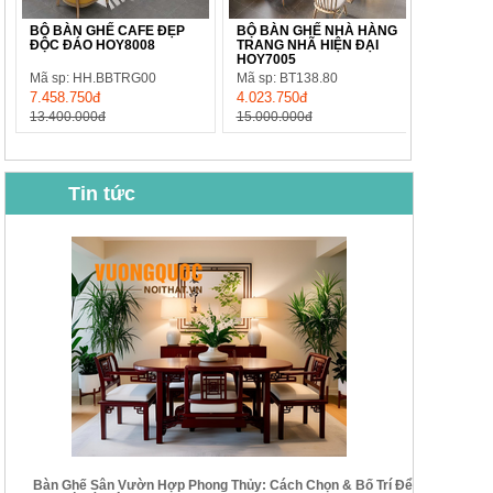
BỘ BÀN GHẾ CAFE ĐẸP
BỘ BÀN GHẾ NHÀ HÀNG
ĐỘC ĐÁO HOY8008
TRANG NHÃ HIỆN ĐẠI
HOY7005
Mã sp: HH.BBTRG00
Mã sp: BT138.80
7.458.750đ
4.023.750đ
13.400.000đ
15.000.000đ
Tin tức
BỘ BÀN GHẾ CAFE NHẬP
BỘ BÀN TRÀ GỖ TỰ NHIÊN
KHẨU CAO CẤP HOY7006
PHONG CÁCH TRUNG HOA
KIỂU MỚI...
Mã sp: BT135
Mã sp: BT138.80
14.178.750đ
20.250.000đ
24.700.000đ
39.150.000đ
Bàn Ghế Sân Vườn Hợp Phong Thủy: Cách Chọn & Bố Trí Để