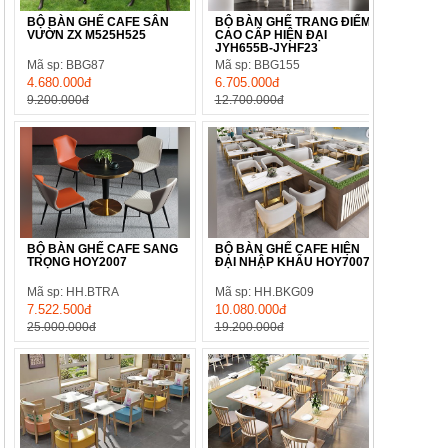
BỘ BÀN GHẾ CAFE SÂN
BỘ BÀN GHẾ TRANG ĐIỂM
VƯỜN ZX M525H525
CAO CẤP HIỆN ĐẠI
JYH655B-JYHF23
Mã sp: BBG87
Mã sp: BBG155
4.680.000đ
6.705.000đ
9.200.000đ
12.700.000đ
BỘ BÀN GHẾ CAFE SANG
BỘ BÀN GHẾ CAFE HIỆN
TRỌNG HOY2007
ĐẠI NHẬP KHẨU HOY7007
Mã sp: HH.BTRA
Mã sp: HH.BKG09
7.522.500đ
10.080.000đ
25.000.000đ
19.200.000đ