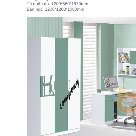
Tủ quần áo: 1200*560*1970mm
, đồ
trang
Bàn học: 1200*1200*1900mm
trí
Nội
Thất
Nhà
Hàng
Nội
Thất
Nhà
Hàng