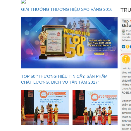
GIẢI THƯỞNG THƯƠNG HIỆU SAO VÀNG 2016
TRU
TOP 50 "THƯƠNG HIỆU TIN CẬY, SẢN PHẨM
CHẤT LƯỢNG, DỊCH VỤ TẬN TÂM 2017"