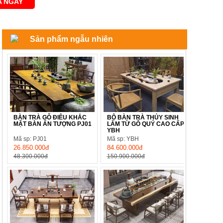
 NGAY
Sản phẩm ngẫu nhiên
BÀN TRÀ GỖ ĐIÊU KHẮC
BỘ BÀN TRÀ THỦY SINH
MẶT BÀN ẤN TƯỢNG PJ01
LÀM TỪ GỖ QUÝ CAO CẤP
YBH
Mã sp: PJ01
Mã sp: YBH
26.850.000đ
84.600.000đ
48.300.000đ
150.900.000đ