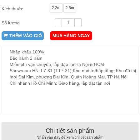
ăn,
2.2m
2.5m
ghế
Kích thước
ăn,
kệ
bếp
Số lượng
Nội
THÊM VÀO GIỎ
MUA HÀNG NGAY
Thất
Ban
Nhập khẩu 100%
Công,
Bảo hành 2 năm
Vườn
Miễn phí vận chuyển, lắp đặp tại Hà Nội & HCM
Bàn
Showroom HN: L7-31 (TT7-31),Khu nhà ở thấp tầng, Khu đô thị
ghế
mới Đại Kim, phường Đại Kim, Quận Hoàng Mai, TP Hà Nội
ban
công,
Chi nhánh Hồ Chí Minh: Giao hàng, lắp đặt tận nơi
xích
đu,
ghế...
Phụ
Kiện
Trang
Trí
Chi tiết sản phẩm
Cây
Nhấn vào đây để xem chi tiết sản phẩm
cảnh