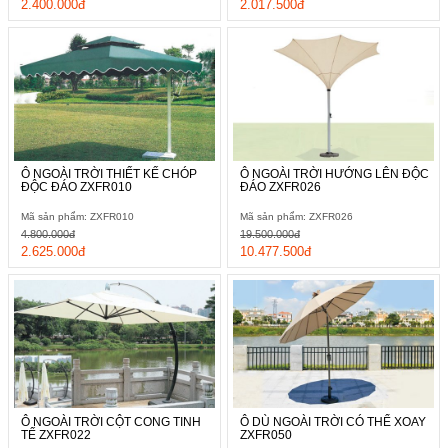
2.400.000đ
2.017.500đ
Ô NGOÀI TRỜI THIẾT KẾ CHÓP
Ô NGOÀI TRỜI HƯỚNG LÊN ĐỘC
ĐỘC ĐÁO ZXFR010
ĐÁO ZXFR026
Mã sản phẩm: ZXFR010
Mã sản phẩm: ZXFR026
4.800.000đ
19.500.000đ
2.625.000đ
10.477.500đ
Ô NGOÀI TRỜI CỘT CONG TINH
Ô DÙ NGOÀI TRỜI CÓ THỂ XOAY
TẾ ZXFR022
ZXFR050