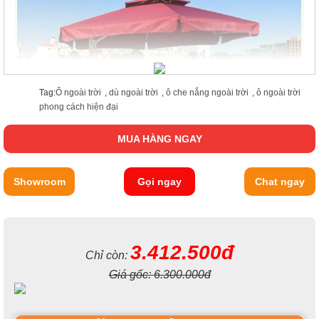
Tag:
Ô ngoài trời
,
dù ngoài trời
,
ô che nắng ngoài trời
,
ô ngoài trời
phong cách hiện đại
MUA HÀNG NGAY
Showroom
Gọi ngay
Chat ngay
3.412.500đ
Chỉ còn:
Giá gốc:
6.300.000đ