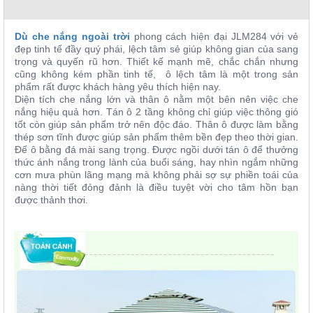
, đồ
trang
trí
Dù che nắng ngoài trời
phong cách hiện đại JLM284 với vẻ
đẹp tinh tế đầy quý phái, lệch tâm sẻ giúp không gian của sang
Nội
trọng và quyến rũ hơn. Thiết kế mạnh mẽ, chắc chắn nhưng
Thất
cũng không kém phần tinh tế, ô lệch tâm là một trong sản
phẩm rất được khách hàng yêu thích hiện nay.
Nhà
Diện tích che nắng lớn và thân ô nằm một bên nên việc che
Hàng
nắng hiệu quả hơn. Tán ô 2 tầng không chỉ giúp việc thông gió
Nội
tốt còn giúp sản phẩm trở nên độc đáo. Thân ô được làm bằng
Thất
thép sơn tĩnh được giúp sản phẩm thêm bền đẹp theo thời gian.
Nhà
Hàng
Đế ô bằng đá mài sang trọng. Được ngồi dưới tán ô để thưởng
thức ánh nắng trong lành của buổi sáng, hay nhìn ngắm những
cơn mưa phùn lãng mạng mà không phải sợ sự phiền toái của
nàng thời tiết đỏng đảnh là điều tuyệt vời cho tâm hồn bạn
được thảnh thơi.