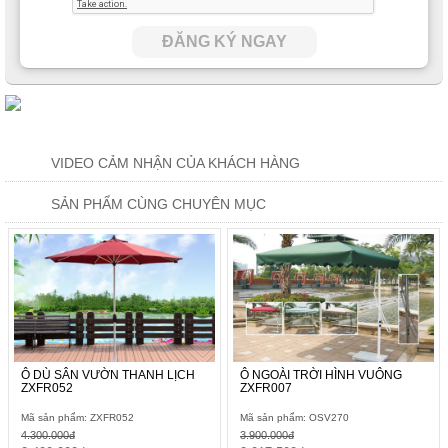
ĐĂNG KÝ NGAY
VIDEO CẢM NHẬN CỦA KHÁCH HÀNG
SẢN PHẨM CÙNG CHUYÊN MỤC
Ô DÙ SÂN VƯỜN THANH LỊCH
Ô NGOÀI TRỜI HÌNH VUÔNG
ZXFR052
ZXFR007
Mã sản phẩm: ZXFR052
Mã sản phẩm: OSV270
4.300.000đ
3.900.000đ