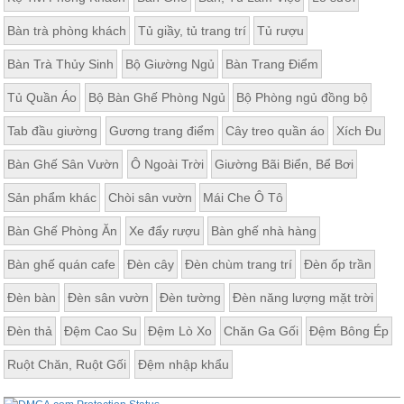
Bàn trà phòng khách
Tủ giầy, tủ trang trí
Tủ rượu
Bàn Trà Thủy Sinh
Bộ Giường Ngủ
Bàn Trang Điểm
Tủ Quần Áo
Bộ Bàn Ghế Phòng Ngủ
Bộ Phòng ngủ đồng bộ
Tab đầu giường
Gương trang điểm
Cây treo quần áo
Xích Đu
Bàn Ghế Sân Vườn
Ô Ngoài Trời
Giường Bãi Biển, Bể Bơi
Sản phẩm khác
Chòi sân vườn
Mái Che Ô Tô
Bàn Ghế Phòng Ăn
Xe đẩy rượu
Bàn ghế nhà hàng
Bàn ghế quán cafe
Đèn cây
Đèn chùm trang trí
Đèn ốp trần
Đèn bàn
Đèn sân vườn
Đèn tường
Đèn năng lượng mặt trời
Đèn thả
Đệm Cao Su
Đệm Lò Xo
Chăn Ga Gối
Đệm Bông Ép
Ruột Chăn, Ruột Gối
Đệm nhập khẩu