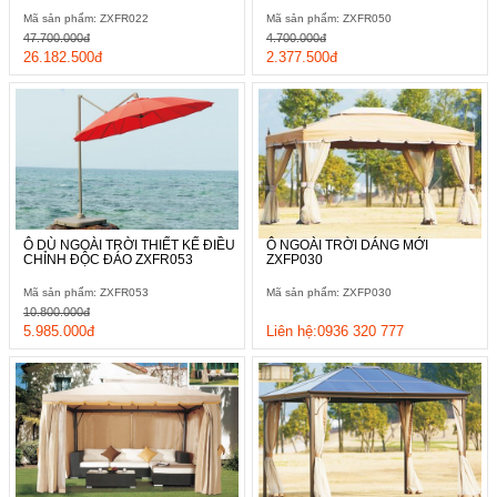
Mã sản phẩm: ZXFR022
Mã sản phẩm: ZXFR050
47.700.000đ
4.700.000đ
26.182.500đ
2.377.500đ
Ô DÙ NGOÀI TRỜI THIẾT KẾ ĐIỀU
Ô NGOÀI TRỜI DÁNG MỚI
CHỈNH ĐỘC ĐÁO ZXFR053
ZXFP030
Mã sản phẩm: ZXFR053
Mã sản phẩm: ZXFP030
10.800.000đ
5.985.000đ
Liên hệ:0936 320 777