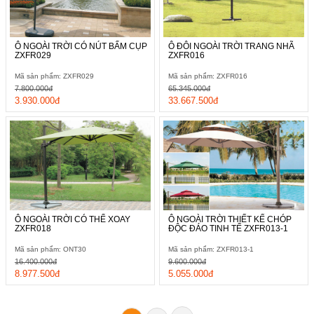
Ô NGOÀI TRỜI CÓ NÚT BẤM CỤP
Ô ĐÔI NGOÀI TRỜI TRANG NHÃ
ZXFR029
ZXFR016
Mã sản phẩm: ZXFR029
Mã sản phẩm: ZXFR016
7.800.000đ
65.345.000đ
3.930.000đ
33.667.500đ
Ô NGOÀI TRỜI CÓ THỂ XOAY
Ô NGOÀI TRỜI THIẾT KẾ CHÓP
ZXFR018
ĐỘC ĐÁO TINH TẾ ZXFR013-1
Mã sản phẩm: ONT30
Mã sản phẩm: ZXFR013-1
16.400.000đ
9.600.000đ
8.977.500đ
5.055.000đ