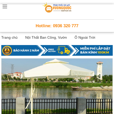
Trang
chủ
Nội
Hotline: 0936 320 777
Thất
Thông
Trang chủ
Nội Thất Ban Công, Vườn
Ô Ngoài Trời
Minh
Nội
thất
thông
minh
Nội
Thất
Trẻ
Em
Giường
tầng,
bàn
học, tủ
sách
Nội