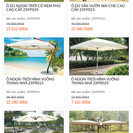
Ô DÙ NGOÀI TRỜI CÓ RÈM PHỦ
Ô DÙ SÂN VƯỜN MÁI CHE CAO
CAO CẤP ZXFP029
CẤP ZXFP023
Mã sản phẩm: ZXFP029
Mã sản phẩm: ZXFP023
48.000.000đ
46.000.000đ
23.512.500đ
23.940.000đ
Ô NGOÀI TRỜI HÌNH VUÔNG
Ô NGOÀI TRỜI HÌNH VUÔNG
TRANG NHÃ ZXFR015
TRANG NHÃ ZXFR025
Mã sản phẩm: ZXFR015
Mã sản phẩm: ZXFR025
39.355.000đ
13.500.000đ
22.290.000đ
7.110.000đ