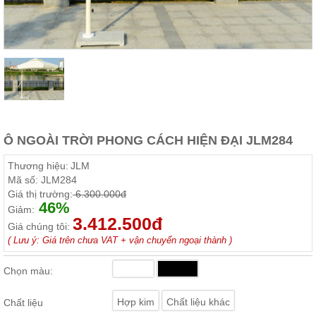
Thất
Phòng
Khách
Sofa,
tủ
rượu,
Bàn
trà...
Nội
Thất
Ô NGOÀI TRỜI PHONG CÁCH HIỆN ĐẠI JLM284
Phòng
Thương hiệu:
JLM
Ngủ
Mã số:
JLM284
Giường
Giá thị trường:
6.300.000đ
ngủ, tủ
46%
áo, bàn
Giảm:
trang
3.412.500đ
Giá chúng tôi:
điểm
( Lưu ý: Giá trên chưa VAT + vận chuyển ngoại thành )
Nội
Thất
Chọn màu:
Phòng
Ăn
Hợp kim
Chất liệu khác
Chất liệu
Bàn