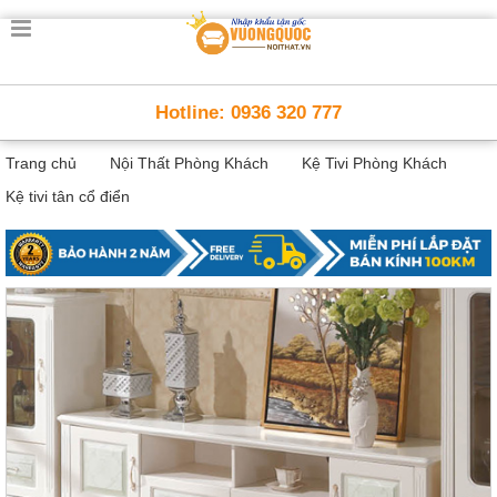
Trang
chủ
Nội
Hotline: 0936 320 777
Thất
Thông
Trang chủ
Nội Thất Phòng Khách
Kệ Tivi Phòng Khách
Minh
Nội
Kệ tivi tân cổ điển
thất
thông
minh
Nội
Thất
Trẻ
Em
Giường
tầng,
bàn
học, tủ
sách
Nội