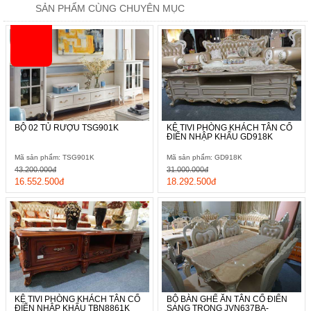
SẢN PHẨM CÙNG CHUYÊN MỤC
BỘ 02 TỦ RƯỢU TSG901K
KỆ TIVI PHÒNG KHÁCH TÂN CỔ
ĐIỂN NHẬP KHẨU GD918K
Mã sản phẩm: TSG901K
Mã sản phẩm: GD918K
43.200.000đ
31.000.000đ
16.552.500đ
18.292.500đ
KỆ TIVI PHÒNG KHÁCH TÂN CỔ
BỘ BÀN GHẾ ĂN TÂN CỔ ĐIỂN
ĐIỂN NHẬP KHẨU TBN8861K
SANG TRỌNG JVN637BA-