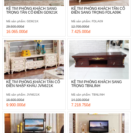
KỆ TIVI PHÒNG KHÁCH SANG
KỆ TIVI PHÒNG KHÁCH TÂN CỔ
TRỌNG TÂN CỔ ĐIỂN GD921K
ĐIỂN SANG TRỌNG FDLA09K
Mã sản phẩm: GD921K
Mã sản phẩm: FDLA09
29.500.000đ
12.700.000đ
16.065.000đ
7.425.000đ
KỆ TIVI PHÒNG KHÁCH TÂN CỔ
KỆ TIVI PHÒNG KHÁCH SANG
ĐIỂN NHẬP KHẨU JVN621K
TRỌNG TBNLINH
Mã sản phẩm: JVN621K
Mã sản phẩm: TBNLINH
16.600.000đ
14.100.000đ
9.900.000đ
7.218.750đ