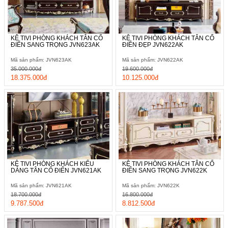
KỆ TIVI PHÒNG KHÁCH TÂN CỔ
KỆ TIVI PHÒNG KHÁCH TÂN CỔ
ĐIỂN SANG TRỌNG JVN623AK
ĐIỂN ĐẸP JVN622AK
Mã sản phẩm: JVN623AK
Mã sản phẩm: JVN622AK
35.000.000đ
19.600.000đ
18.375.000đ
10.125.000đ
KỆ TIVI PHÒNG KHÁCH KIỂU
KỆ TIVI PHÒNG KHÁCH TÂN CỔ
DÁNG TÂN CỔ ĐIỂN JVN621AK
ĐIỂN SANG TRỌNG JVN622K
Mã sản phẩm: JVN621AK
Mã sản phẩm: JVN622K
18.700.000đ
16.800.000đ
9.787.500đ
8.812.500đ