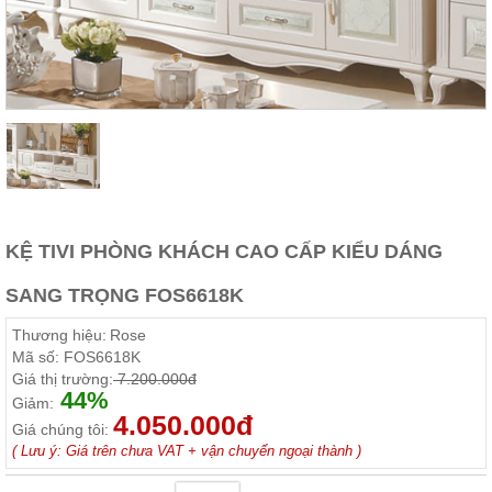
Thất
Phòng
Khách
Sofa,
tủ
rượu,
Bàn
trà...
Nội
Thất
Phòng
KỆ TIVI PHÒNG KHÁCH CAO CẤP KIỂU DÁNG
Ngủ
Giường
SANG TRỌNG FOS6618K
ngủ, tủ
áo, bàn
Thương hiệu:
Rose
trang
điểm
Mã số:
FOS6618K
Giá thị trường:
7.200.000đ
Nội
44%
Giảm:
Thất
4.050.000đ
Giá chúng tôi:
Phòng
( Lưu ý: Giá trên chưa VAT + vận chuyển ngoại thành )
Ăn
Bàn