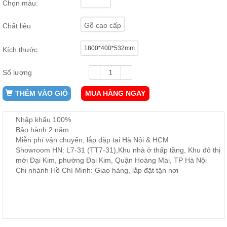
Chọn màu:
ăn,
ghế
ăn,
Gỗ cao cấp
Chất liệu
kệ
bếp
1800*400*532mm
Kích thước
Nội
Thất
Số lượng
Ban
Công,
THÊM VÀO GIỎ
MUA HÀNG NGAY
Vườn
Bàn
ghế
Nhập khẩu 100%
ban
Bảo hành 2 năm
công,
Miễn phí vận chuyển, lắp đặp tại Hà Nội & HCM
xích
đu,
Showroom HN: L7-31 (TT7-31),Khu nhà ở thấp tầng, Khu đô thị
ghế...
mới Đại Kim, phường Đại Kim, Quận Hoàng Mai, TP Hà Nội
Chi nhánh Hồ Chí Minh: Giao hàng, lắp đặt tận nơi
Phụ
Kiện
Trang
Trí
Cây
cảnh