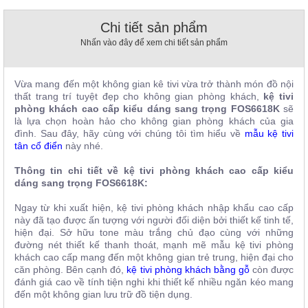
, đồ
trang
Chi tiết sản phẩm
trí
Nhấn vào đây để xem chi tiết sản phẩm
Nội
Thất
Vừa mang đến một không gian kê tivi vừa trở thành món đồ nội
Nhà
thất trang trí tuyệt đẹp cho không gian phòng khách,
kệ tivi
Hàng
phòng khách cao cấp kiểu dáng sang trọng FOS6618K
sẽ
Nội
là lựa chọn hoàn hảo cho không gian phòng khách của gia
Thất
đình. Sau đây, hãy cùng với chúng tôi tìm hiểu về
mẫu kệ tivi
Nhà
tân cổ điển
này nhé.
Hàng
Thông tin chi tiết về kệ tivi phòng khách cao cấp kiểu
dáng sang trọng FOS6618K:
Ngay từ khi xuất hiện, kệ tivi phòng khách nhập khẩu cao cấp
này đã tạo được ấn tượng với người đối diện bởi thiết kế tinh tế,
hiện đại. Sở hữu tone màu trắng chủ đạo cùng với những
đường nét thiết kế thanh thoát, mạnh mẽ mẫu kệ tivi phòng
khách cao cấp mang đến một không gian trẻ trung, hiện đại cho
căn phòng. Bên cạnh đó,
kệ tivi phòng khách bằng gỗ
còn được
đánh giá cao về tính tiện nghi khi thiết kế nhiều ngăn kéo mang
đến một không gian lưu trữ đồ tiện dụng.