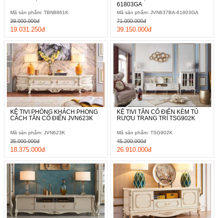
61803GA
Mã sản phẩm: TBN8861K
Mã sản phẩm: JVN637BA-61803GA
39.000.000đ
71.000.000đ
19.031.250đ
39.150.000đ
KỆ TIVI PHÒNG KHÁCH PHONG
KỆ TIVI TÂN CỔ ĐIỂN KÈM TỦ
CÁCH TÂN CỔ ĐIỂN JVN623K
RƯỢU TRANG TRÍ TSG902K
Mã sản phẩm: JVN623K
Mã sản phẩm: TSG902K
35.000.000đ
45.200.000đ
18.375.000đ
26.910.000đ