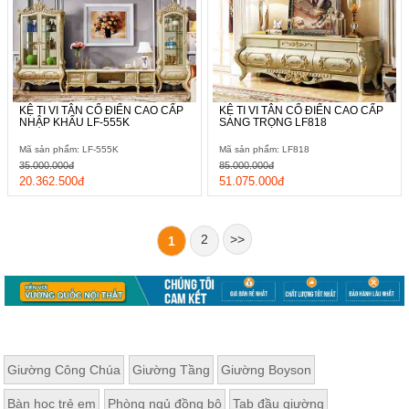
KỆ TI VI TÂN CỔ ĐIỂN CAO CẤP
KỆ TI VI TÂN CỔ ĐIỂN CAO CẤP
NHẬP KHẨU LF-555K
SANG TRỌNG LF818
Mã sản phẩm: LF-555K
Mã sản phẩm: LF818
35.000.000đ
85.000.000đ
20.362.500đ
51.075.000đ
2
>>
1
Giường Công Chúa
Giường Tầng
Giường Boyson
Bàn học trẻ em
Phòng ngủ đồng bộ
Tab đầu giường