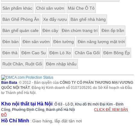
Sản phẩm khác
Chòi sân vườn
Mái Che Ô Tô
Bàn Ghế Phòng Ăn
Xe đẩy rượu
Bàn ghế nhà hàng
Bàn ghế quán cafe
Đèn cây
Đèn chùm trang trí
Đèn ốp trần
Đèn bàn
Đèn sân vườn
Đèn tường
Đèn năng lượng mặt trời
Đèn thả
Đệm Cao Su
Đệm Lò Xo
Chăn Ga Gối
Đệm Bông Ép
Ruột Chăn, Ruột Gối
Đệm nhập khẩu
Bản Bata
© 2012 - Bản quyền của
CÔNG TY CỔ PHẦN THƯƠNG MẠI VƯƠNG
QUỐC NỘI THẤT
. Đăng ký Kinh doanh số 0107105291 do Sở Kế hoạch và Đầu
tư Thành phố Hà Nội.
Kho nội thất tại Hà Nội
:
Ô 63 - Lô D, Khu đô thị mới Đại Kim - Định
Công, Phường Định Công, thành phố Hà Nội
CLICK ĐỂ XEM BẢN
ĐỒ
Hồ Chí Minh
Giao hàng, lắp đặt tận nơi
: