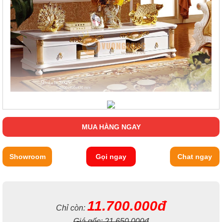
MUA HÀNG NGAY
Showroom
Gọi ngay
Chat ngay
11.700.000đ
Chỉ còn:
Giá gốc:
21.650.000đ