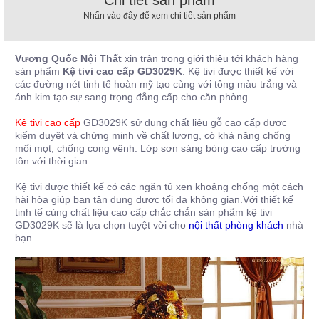
, đồ
Nhấn vào đây để xem chi tiết sản phẩm
trang
trí
Vương Quốc Nội Thất
xin trân trọng giới thiệu tới khách hàng
Nội
sản phẩm
Kệ tivi cao cấp GD3029K
. Kệ tivi được thiết kế với
Thất
các đường nét tinh tế hoàn mỹ tạo cùng với tông màu trắng và
Nhà
ánh kim tạo sự sang trọng đẳng cấp cho căn phòng.
Hàng
Nội
Kệ tivi cao cấp
GD3029K sử dụng chất liệu gỗ cao cấp được
Thất
kiểm duyệt và chứng minh về chất lượng, có khả năng chống
Nhà
mối mọt, chống cong vênh. Lớp sơn sáng bóng cao cấp trường
Hàng
tồn với thời gian.
Kệ tivi được thiết kế có các ngăn tủ xen khoảng chống một cách
hài hòa giúp bạn tận dụng được tối đa không gian.Với thiết kế
tinh tế cùng chất liệu cao cấp chắc chắn sản phẩm kệ tivi
GD3029K sẽ là lựa chọn tuyệt vời cho
nội thất phòng khách
nhà
bạn.