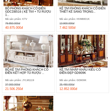
BỘ PHÒNG KHÁCH CỔ ĐIỂN
KỆ TIVI PHÒNG KHÁCH CỔ ĐIỂN
GDCDB516 ( KỆ TIVI + TỦ RƯỢU
THIẾT KẾ SANG TRỌNG...
1...
Mã sản phẩm: KTV
Mã sản phẩm: HVM8801K
79.850.000đ
13.900.000đ
40.875.000đ
7.462.500đ
BỘ KỆ TIVI PHÒNG KHÁCH CỔ
KỆ TIVI NHẬP KHẨU KIỂU CỔ
ĐIỂN KẾT HỢP TỦ RƯỢU ...
ĐIỂN ĐẸP GD909K
Mã sản phẩm: JYLM1119
Mã sản phẩm: GD909K
37.000.000đ
25.480.000đ
21.506.250đ
12.852.000đ