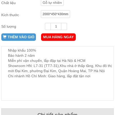
Gỗ tự nhiên
Chất liệu
ăn,
ghế
ăn,
2000*450*430mm
Kích thước
kệ
bếp
Số lượng
Nội
Thất
THÊM VÀO GIỎ
MUA HÀNG NGAY
Ban
Công,
Nhập khẩu 100%
Vườn
Bảo hành 2 năm
Bàn
ghế
Miễn phí vận chuyển, lắp đặp tại Hà Nội & HCM
ban
Showroom HN: L7-31 (TT7-31),Khu nhà ở thấp tầng, Khu đô thị
công,
mới Đại Kim, phường Đại Kim, Quận Hoàng Mai, TP Hà Nội
xích
đu,
Chi nhánh Hồ Chí Minh: Giao hàng, lắp đặt tận nơi
ghế...
Phụ
Kiện
Trang
Trí
Cây
Chi tiết sản phẩm
cảnh