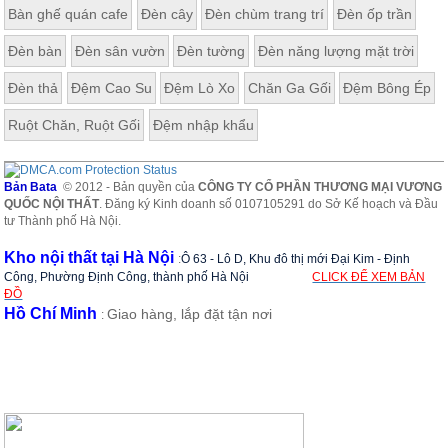
Bàn ghế quán cafe
Đèn cây
Đèn chùm trang trí
Đèn ốp trần
Đèn bàn
Đèn sân vườn
Đèn tường
Đèn năng lượng mặt trời
Đèn thả
Đệm Cao Su
Đệm Lò Xo
Chăn Ga Gối
Đệm Bông Ép
Ruột Chăn, Ruột Gối
Đệm nhập khẩu
Bản Bata
© 2012 - Bản quyền của
CÔNG TY CỔ PHẦN THƯƠNG MẠI VƯƠNG
QUỐC NỘI THẤT
. Đăng ký Kinh doanh số 0107105291 do Sở Kế hoạch và Đầu
tư Thành phố Hà Nội.
Kho nội thất tại Hà Nội
:
Ô 63 - Lô D, Khu đô thị mới Đại Kim - Định
Công, Phường Định Công, thành phố Hà Nội
CLICK ĐỂ XEM BẢN
ĐỒ
Hồ Chí Minh
Giao hàng, lắp đặt tận nơi
: