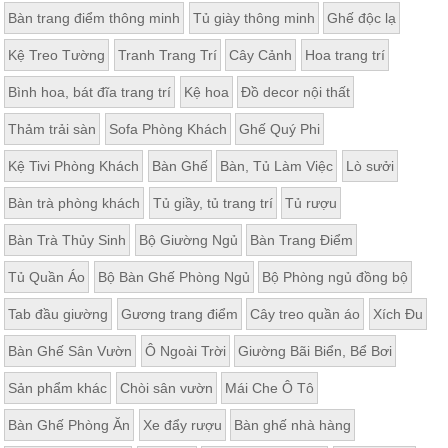
Bàn trang điểm thông minh
Tủ giày thông minh
Ghế độc lạ
Kệ Treo Tường
Tranh Trang Trí
Cây Cảnh
Hoa trang trí
Bình hoa, bát đĩa trang trí
Kệ hoa
Đồ decor nội thất
Thảm trải sàn
Sofa Phòng Khách
Ghế Quý Phi
Kệ Tivi Phòng Khách
Bàn Ghế
Bàn, Tủ Làm Việc
Lò sưởi
Bàn trà phòng khách
Tủ giầy, tủ trang trí
Tủ rượu
Bàn Trà Thủy Sinh
Bộ Giường Ngủ
Bàn Trang Điểm
Tủ Quần Áo
Bộ Bàn Ghế Phòng Ngủ
Bộ Phòng ngủ đồng bộ
Tab đầu giường
Gương trang điểm
Cây treo quần áo
Xích Đu
Bàn Ghế Sân Vườn
Ô Ngoài Trời
Giường Bãi Biển, Bể Bơi
Sản phẩm khác
Chòi sân vườn
Mái Che Ô Tô
Bàn Ghế Phòng Ăn
Xe đẩy rượu
Bàn ghế nhà hàng