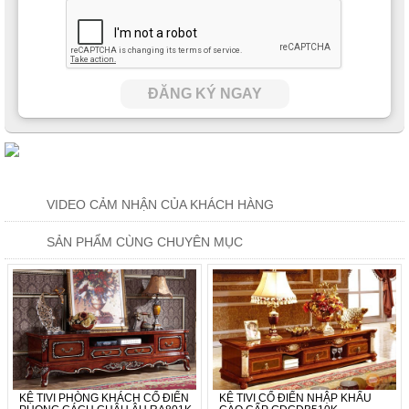
ĐĂNG KÝ NGAY
VIDEO CẢM NHẬN CỦA KHÁCH HÀNG
SẢN PHẨM CÙNG CHUYÊN MỤC
KỆ TIVI PHÒNG KHÁCH CỔ ĐIỂN
KỆ TIVI CỔ ĐIỂN NHẬP KHẨU