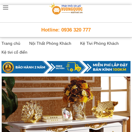
Trang
chủ
Nội
Hotline: 0936 320 777
Thất
Thông
Trang chủ
Nội Thất Phòng Khách
Kệ Tivi Phòng Khách
Minh
Nội
Kệ tivi cổ điển
thất
thông
minh
Nội
Thất
Trẻ
Em
Giường
tầng,
bàn
học, tủ
sách
Nội