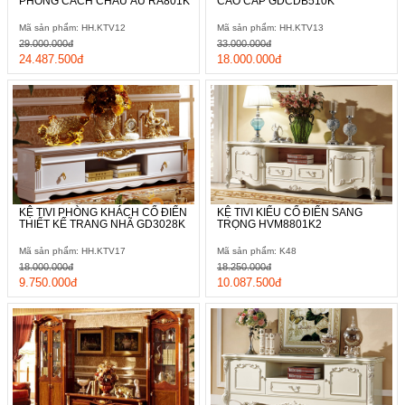
PHONG CÁCH CHÂU ÂU RA801K
CAO CẤP GDCDB510K
Mã sản phẩm: HH.KTV12
Mã sản phẩm: HH.KTV13
29.000.000đ
33.000.000đ
24.487.500đ
18.000.000đ
KỆ TIVI PHÒNG KHÁCH CỔ ĐIỂN
KỆ TIVI KIỂU CỔ ĐIỂN SANG
THIẾT KẾ TRANG NHÃ GD3028K
TRỌNG HVM8801K2
Mã sản phẩm: HH.KTV17
Mã sản phẩm: K48
18.000.000đ
18.250.000đ
9.750.000đ
10.087.500đ