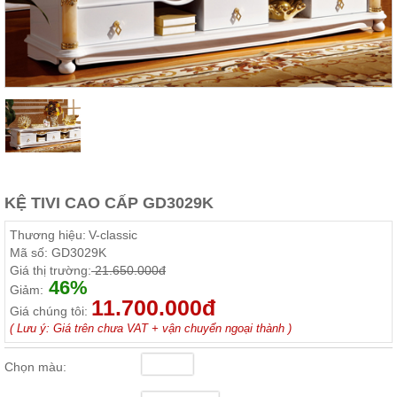
Thất
Phòng
Khách
Sofa,
tủ
rượu,
Bàn
trà...
Nội
Thất
Phòng
KỆ TIVI CAO CẤP GD3029K
Ngủ
Giường
Thương hiệu:
V-classic
ngủ, tủ
Mã số:
GD3029K
áo, bàn
Giá thị trường:
21.650.000đ
trang
46%
điểm
Giảm:
11.700.000đ
Giá chúng tôi:
Nội
( Lưu ý: Giá trên chưa VAT + vận chuyển ngoại thành )
Thất
Phòng
Chọn màu:
Ăn
Bàn