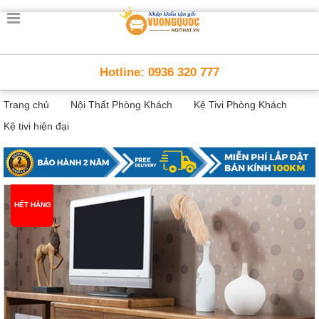
Trang
chủ
Nội
Hotline: 0936 320 777
Thất
Thông
Trang chủ
Nội Thất Phòng Khách
Kệ Tivi Phòng Khách
Minh
Nội
Kệ tivi hiện đại
thất
thông
minh
Nội
Thất
HẾT HÀNG
Trẻ
Em
Giường
tầng,
bàn
học, tủ
sách
Nội