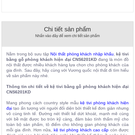
, đồ
trang
trí
Nội
Chi tiết sản phẩm
Thất
Nhấn vào đây để xem chi tiết sản phẩm
Nhà
Hàng
Nội
Nằm trong bộ sưu tập
Nội thất phòng khách nhập khẩu
,
kệ tivi
Thất
bằng gỗ phòng khách hiện đại CNS6201KD​
đang là món đồ
Nhà
Hàng
nội thất được nhiều khách hàng lựa chọn cho phòng khách của
gia đình. Sau đây, hãy cùng với Vương quốc nội thất đi tìm hiểu
về sản phẩm này nhé.
Thông tin chi tiết về k
ệ tivi bằng gỗ phòng khách hiện đại
CNS6201KD​
Mang phong cách country style mẫu
kệ tivi phòng khách hiện
đại
tạo ấn tượng với người đối diện bởi thiết kế đơn giản nhưng
vô cùng tinh tế. Đường nét thiết kế dứt khoát, mạnh mẽ cùng
với bề mặt được bo tròn kỹ càng, đảm bảo tính thẩm mỹ cho
toàn bộ sản phẩm, tô điểm cho không gian phòng khách của
mỗi gia đình. Hơn nữa,
kệ tivi phòng khách cao cấp
còn được