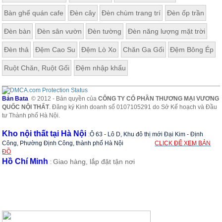
Bàn ghế quán cafe
Đèn cây
Đèn chùm trang trí
Đèn ốp trần
Đèn bàn
Đèn sân vườn
Đèn tường
Đèn năng lượng mặt trời
Đèn thả
Đệm Cao Su
Đệm Lò Xo
Chăn Ga Gối
Đệm Bông Ép
Ruột Chăn, Ruột Gối
Đệm nhập khẩu
Bản Bata
© 2012 - Bản quyền của
CÔNG TY CỔ PHẦN THƯƠNG MẠI VƯƠNG
QUỐC NỘI THẤT
. Đăng ký Kinh doanh số 0107105291 do Sở Kế hoạch và Đầu
tư Thành phố Hà Nội.
Kho nội thất tại Hà Nội
:
Ô 63 - Lô D, Khu đô thị mới Đại Kim - Định
Công, Phường Định Công, thành phố Hà Nội
CLICK ĐỂ XEM BẢN
ĐỒ
Hồ Chí Minh
Giao hàng, lắp đặt tận nơi
: