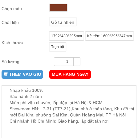
ăn,
ghế
Chọn màu:
ăn,
kệ
Gỗ tự nhiên
bếp
Chất liệu
Nội
1792*430*295mm
Kệ trên: 1600*395*347mm
Thất
Kích thước
Trọn bộ
Ban
Công,
Vườn
Số lượng
Bàn
ghế
THÊM VÀO GIỎ
MUA HÀNG NGAY
ban
công,
xích
Nhập khẩu 100%
đu,
ghế...
Bảo hành 2 năm
Miễn phí vận chuyển, lắp đặp tại Hà Nội & HCM
Phụ
Showroom HN: L7-31 (TT7-31),Khu nhà ở thấp tầng, Khu đô thị
Kiện
mới Đại Kim, phường Đại Kim, Quận Hoàng Mai, TP Hà Nội
Trang
Chi nhánh Hồ Chí Minh: Giao hàng, lắp đặt tận nơi
Trí
Cây
cảnh