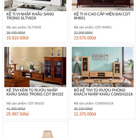
KỆ TI VI NHẬP KHẨU SANG
KỆ TI VI CAO CÂP HIỆN ĐẠI CDT
TRỌNG SLTV829
8H601
Mã sản phẩm: SLTV829
Mã sản phẩm: CDT 8H601
26.400.000đ
22.300.000đ
15.810.000đ
13.575.000đ
KỆ TIVI KÈM TỦ RƯỢU NHẬP
BỘ KỆ TIVI TỦ RƯỢU PHÒNG
KHẨU SANG TRỌNG CDT 8H102
KHÁCH NHẬP KHẨU CGN5H101K
Mã sản phẩm: CDT 8H102
Mã sản phẩm: CGN5H101K
41.200.000đ
36.100.000đ
25.987.500đ
21.375.000đ