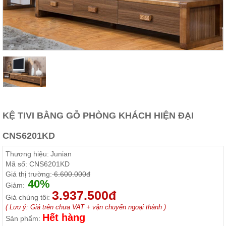
Thất
Phòng
Khách
Sofa,
tủ
rượu,
Bàn
trà...
Nội
Thất
Phòng
KỆ TIVI BẰNG GỖ PHÒNG KHÁCH HIỆN ĐẠI
Ngủ
Giường
CNS6201KD
ngủ, tủ
áo, bàn
Thương hiệu:
Junian
trang
điểm
Mã số:
CNS6201KD
Giá thị trường:
6.600.000đ
Nội
40%
Giảm:
Thất
3.937.500đ
Giá chúng tôi:
Phòng
( Lưu ý: Giá trên chưa VAT + vận chuyển ngoại thành )
Ăn
Hết hàng
Sản phẩm:
Bàn