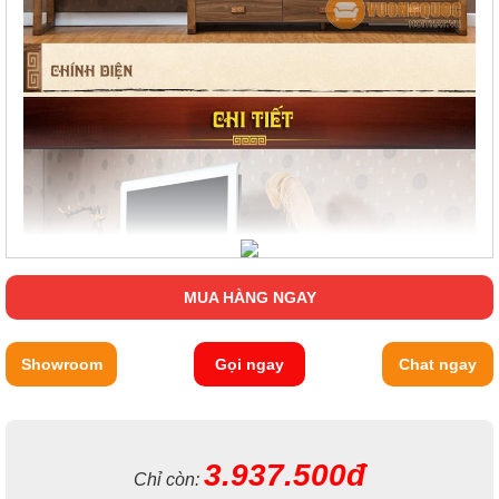
MUA HÀNG NGAY
Showroom
Gọi ngay
Chat ngay
3.937.500đ
Chỉ còn: