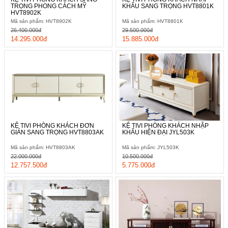
TRỌNG PHONG CÁCH MỸ
KHẨU SANG TRỌNG HVT8801K
HVT8902K
Mã sản phẩm: HVT8902K
Mã sản phẩm: HVT8801K
26.400.000đ
29.500.000đ
14.295.000đ
15.885.000đ
KỆ TIVI PHÒNG KHÁCH ĐƠN
KỆ TIVI PHÒNG KHÁCH NHẬP
GIẢN SANG TRỌNG HVT8803AK
KHẨU HIỆN ĐẠI JYL503K
Mã sản phẩm: HVT8803AK
Mã sản phẩm: JYL503K
22.000.000đ
10.500.000đ
12.757.500đ
5.775.000đ