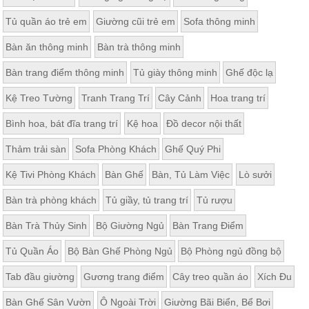
Thất
Tủ quần áo trẻ em
Giường cũi trẻ em
Sofa thông minh
Phòng
Khách
Bàn ăn thông minh
Bàn trà thông minh
Sofa,
tủ
Bàn trang điểm thông minh
Tủ giày thông minh
Ghế độc lạ
rượu,
Bàn
trà...
Kệ Treo Tường
Tranh Trang Trí
Cây Cảnh
Hoa trang trí
Nội
Bình hoa, bát đĩa trang trí
Kệ hoa
Đồ decor nội thất
Thất
Thảm trải sàn
Sofa Phòng Khách
Ghế Quý Phi
Phòng
Ngủ
Kệ Tivi Phòng Khách
Bàn Ghế
Bàn, Tủ Làm Việc
Lò sưởi
Giường
ngủ, tủ
Bàn trà phòng khách
Tủ giầy, tủ trang trí
Tủ rượu
áo, bàn
trang
điểm
Bàn Trà Thủy Sinh
Bộ Giường Ngủ
Bàn Trang Điểm
Nội
Tủ Quần Áo
Bộ Bàn Ghế Phòng Ngủ
Bộ Phòng ngủ đồng bộ
Thất
Tab đầu giường
Gương trang điểm
Cây treo quần áo
Xích Đu
Phòng
Ăn
Bàn Ghế Sân Vườn
Ô Ngoài Trời
Giường Bãi Biển, Bể Bơi
Bàn