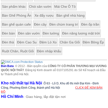
ăn,
Sản phẩm khác
Chòi sân vườn
Mái Che Ô Tô
ghế
ăn,
kệ
Bàn Ghế Phòng Ăn
Xe đẩy rượu
Bàn ghế nhà hàng
bếp
Bàn ghế quán cafe
Đèn cây
Đèn chùm trang trí
Đèn ốp trần
Nội
Thất
Đèn bàn
Đèn sân vườn
Đèn tường
Đèn năng lượng mặt trời
Ban
Đèn thả
Đệm Cao Su
Đệm Lò Xo
Chăn Ga Gối
Đệm Bông Ép
Công,
Vườn
Ruột Chăn, Ruột Gối
Đệm nhập khẩu
Bàn
ghế
ban
công,
Bản Bata
© 2012 - Bản quyền của
CÔNG TY CỔ PHẦN THƯƠNG MẠI VƯƠNG
xích
QUỐC NỘI THẤT
. Đăng ký Kinh doanh số 0107105291 do Sở Kế hoạch và Đầu
đu,
tư Thành phố Hà Nội.
ghế...
Kho nội thất tại Hà Nội
Phụ
:
Ô 63 - Lô D, Khu đô thị mới Đại Kim - Định
Công, Phường Định Công, thành phố Hà Nội
CLICK ĐỂ XEM BẢN
Kiện
ĐỒ
Trang
Hồ Chí Minh
Giao hàng, lắp đặt tận nơi
:
Trí
Cây
cảnh