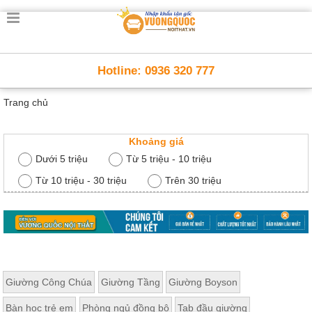
Trang
chủ
Nội
Hotline: 0936 320 777
Thất
Thông
Trang chủ
Minh
Nội
thất
thông
Khoảng giá
minh
Dưới 5 triệu
Từ 5 triệu - 10 triệu
Nội
Từ 10 triệu - 30 triệu
Trên 30 triệu
Thất
Trẻ
Em
Giường
tầng,
bàn
học, tủ
sách
Giường Công Chúa
Giường Tầng
Giường Boyson
Nội
Bàn học trẻ em
Phòng ngủ đồng bộ
Tab đầu giường