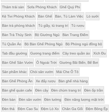
Thảm trải sàn
Sofa Phòng Khách
Ghế Quý Phi
Kệ Tivi Phòng Khách
Bàn Ghế
Bàn, Tủ Làm Việc
Lò sưởi
Bàn trà phòng khách
Tủ giầy, tủ trang trí
Tủ rượu
Bàn Trà Thủy Sinh
Bộ Giường Ngủ
Bàn Trang Điểm
Tủ Quần Áo
Bộ Bàn Ghế Phòng Ngủ
Bộ Phòng ngủ đồng bộ
Tab đầu giường
Gương trang điểm
Cây treo quần áo
Xích Đu
Bàn Ghế Sân Vườn
Ô Ngoài Trời
Giường Bãi Biển, Bể Bơi
Sản phẩm khác
Chòi sân vườn
Mái Che Ô Tô
Bàn Ghế Phòng Ăn
Xe đẩy rượu
Bàn ghế nhà hàng
Bàn ghế quán cafe
Đèn cây
Đèn chùm trang trí
Đèn ốp trần
Đèn bàn
Đèn sân vườn
Đèn tường
Đèn năng lượng mặt trời
Đèn thả
Đệm Cao Su
Đệm Lò Xo
Chăn Ga Gối
Đệm Bông Ép