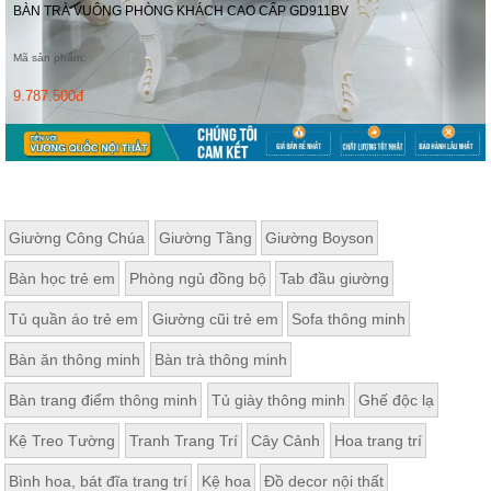
BÀN TRÀ VUÔNG PHÒNG KHÁCH CAO CẤP GD911BV
Mã sản phẩm:
9.787.500đ
Giường Công Chúa
Giường Tầng
Giường Boyson
Bàn học trẻ em
Phòng ngủ đồng bộ
Tab đầu giường
Tủ quần áo trẻ em
Giường cũi trẻ em
Sofa thông minh
Bàn ăn thông minh
Bàn trà thông minh
Bàn trang điểm thông minh
Tủ giày thông minh
Ghế độc lạ
Kệ Treo Tường
Tranh Trang Trí
Cây Cảnh
Hoa trang trí
Bình hoa, bát đĩa trang trí
Kệ hoa
Đồ decor nội thất