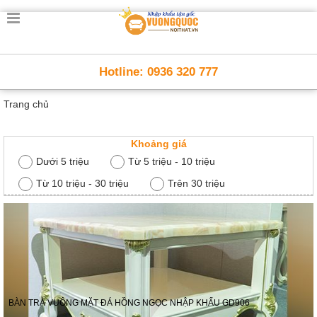
Trang
chủ
Nội
Hotline: 0936 320 777
Thất
Thông
Trang chủ
Minh
Nội
thất
thông
Khoảng giá
minh
Dưới 5 triệu
Từ 5 triệu - 10 triệu
Nội
Từ 10 triệu - 30 triệu
Trên 30 triệu
Thất
Trẻ
Em
Giường
tầng,
bàn
học, tủ
sách
BÀN TRÀ VUÔNG MẶT ĐÁ HỒNG NGỌC NHẬP KHẨU GD906
Nội