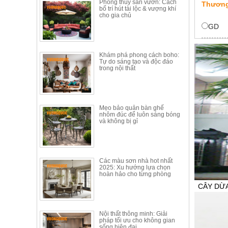
Phong thủy sân vườn: Cách
Thương
Thất
bố trí hút tài lộc & vượng khí
cho gia chủ
Phòng
GD
Khách
Sofa,
tủ
rượu,
Khám phá phong cách boho:
Tự do sáng tạo và độc đáo
Bàn
trong nội thất
trà...
Nội
Thất
Mẹo bảo quản bàn ghế
Phòng
nhôm đúc để luôn sáng bóng
và không bị gỉ
Ngủ
Giường
ngủ, tủ
áo, bàn
trang
Các màu sơn nhà hot nhất
điểm
2025: Xu hướng lựa chọn
hoàn hảo cho từng phòng
Nội
CÂY DỪ
Thất
Phòng
MÃ SẢN P
Nội thất thông minh: Giải
Ăn
Giá bán:
L
pháp tối ưu cho không gian
Bàn
sống hiện đại
0936 320 