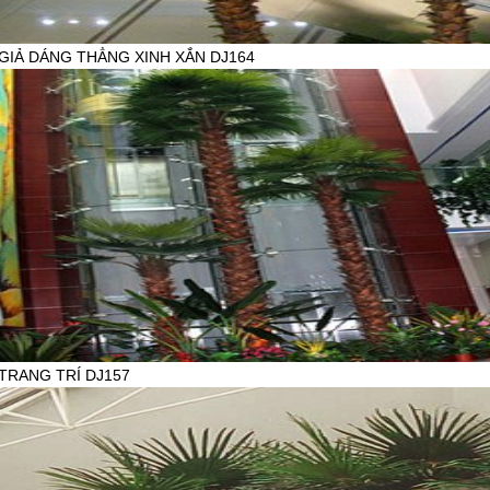
GIẢ DÁNG THẲNG XINH XẮN DJ164
HẨM:
iên hệ
777
TRANG TRÍ DJ157
HẨM:
iên hệ
777