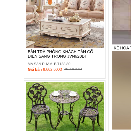
KỆ HOA 
BÀN TRÀ PHÒNG KHÁCH TÂN CỔ
ĐIỂN SANG TRỌNG JVN628BT
MÃ SẢN P
MÃ SẢN PHẨM: B T138.80
Giá bán:
1
|
Giá bán
8.662.500đ
16.900.000đ