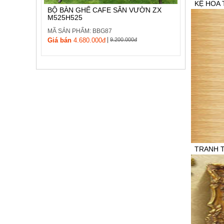
KỆ HOA 
BỘ BÀN GHẾ CAFE SÂN VƯỜN ZX
M525H525
MÃ SẢN P
MÃ SẢN PHẨM: BBG87
Giá bán:
3
|
Giá bán
4.680.000đ
9.200.000đ
TRANH 
MÃ SẢN P
Giá bán:
L
0936 320 