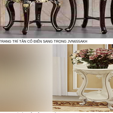
TRANG TRÍ TÂN CỔ ĐIỂN SANG TRỌNG JVN655AKH
HẨM:
|
0.125.000đ
14.800.000đ