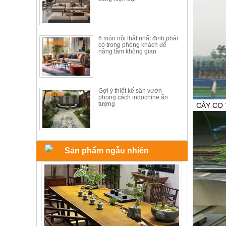
ăn,
ghế
ăn,
kệ
bếp
6 món nội thất nhất định phải
có trong phòng khách để
nâng tầm không gian
Nội
Thất
Ban
Công,
Gợi ý thiết kế sân vườn
phong cách indochine ấn
Vườn
tượng
CÂY CỌ 
Bàn
ghế
ban
MÃ SẢN P
công,
Giá bán:
L
xích
0936 320 
đu,
Sản phẩm ngẫu nhiên
ghế...
Phụ
Kiện
Trang
Trí
Cây
cảnh