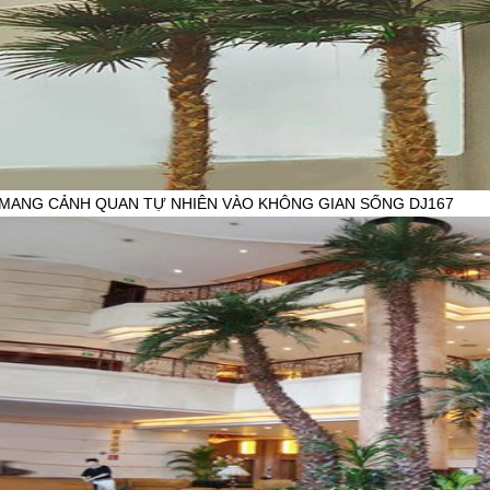
 MANG CẢNH QUAN TỰ NHIÊN VÀO KHÔNG GIAN SỐNG DJ167
HẨM:
iên hệ
777