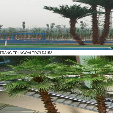
TRANG TRÍ NGOÀI TRỜI DJ152
HẨM:
iên hệ
777