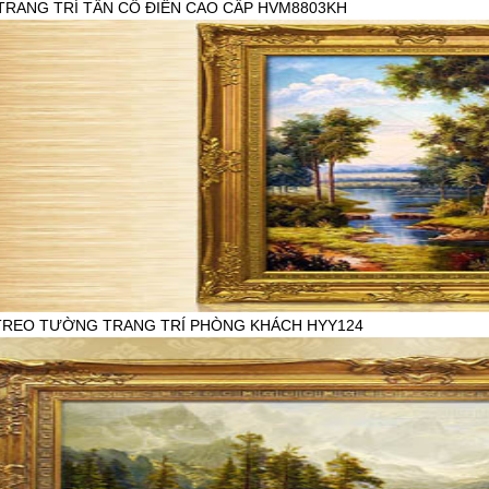
TRANG TRÍ TÂN CỔ ĐIỂN CAO CẤP HVM8803KH
HẨM:
|
.900.000đ
7.100.000đ
TREO TƯỜNG TRANG TRÍ PHÒNG KHÁCH HYY124
HẨM:
iên hệ
777