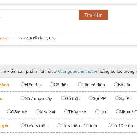
Tìm kiếm
20777
| (9 - 21h kể cả T7, CN)
Tìm kiếm sản phẩm nội thất ở
Vuongquocnoithat.vn
bằng bộ lọc thông 
cách
Hiện đại
Cổ điển
Tân cổ điển
Bắc âu
ệu
Sứ / nhựa cây
Gỗ thật
Sợi PP
Sợi PE
Gốm sứ
Kim loại
Thủy tinh
Lụa
Nhựa / C
 giá
Dưới 5 triệu
Từ 5 triệu - 10 triệu
Từ 10 triệu -