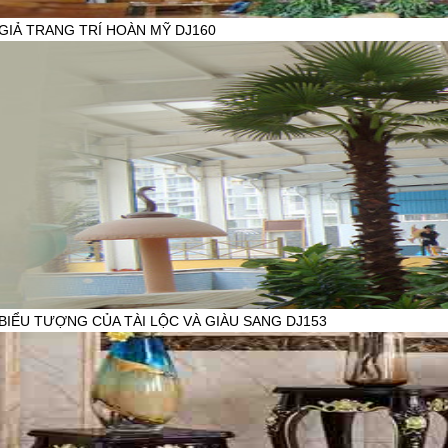
GIẢ TRANG TRÍ HOÀN MỸ DJ160
HẨM:
iên hệ
777
BIỂU TƯỢNG CỦA TÀI LỘC VÀ GIÀU SANG DJ153
HẨM:
iên hệ
777