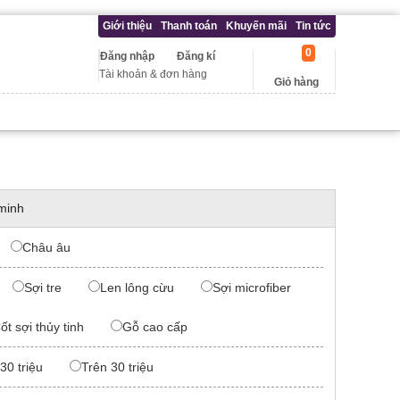
Giới thiệu
Thanh toán
Khuyến mãi
Tin tức
0
Đăng nhập
Đăng kí
Tài khoản & đơn hàng
Giỏ hàng
minh
Châu âu
Sợi tre
Len lông cừu
Sợi microfiber
ốt sợi thủy tinh
Gỗ cao cấp
 30 triệu
Trên 30 triệu