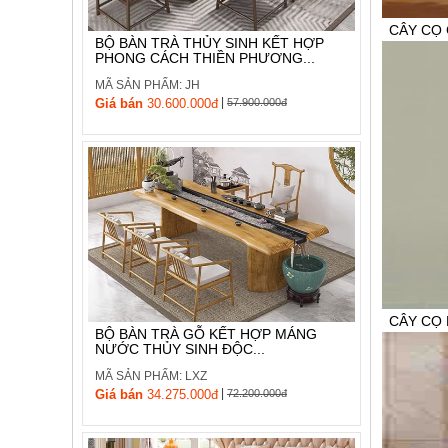
CÂY CỌ 
BỘ BÀN TRÀ THỦY SINH KẾT HỢP
PHONG CÁCH THIỀN PHƯƠNG...
MÃ SẢN P
MÃ SẢN PHẨM: JH
Giá bán:
L
|
Giá bán
30.600.000đ
57.900.000đ
0936 320 
CÂY CỌ 
BỘ BÀN TRÀ GỖ KẾT HỢP MÁNG
NƯỚC THỦY SINH ĐỘC...
MÃ SẢN P
MÃ SẢN PHẨM: LXZ
Giá bán:
L
|
Giá bán
34.275.000đ
72.200.000đ
0936 320 