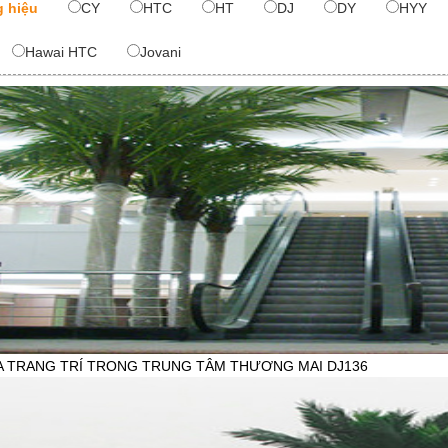
 hiệu
CY
HTC
HT
DJ
DY
HYY
Hawai HTC
Jovani
A TRANG TRÍ TRONG TRUNG TÂM THƯƠNG MAI DJ136
HẨM:
iên hệ
777