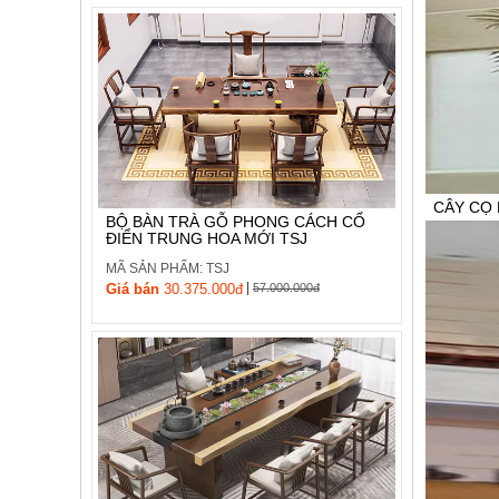
CÂY CỌ
BỘ BÀN TRÀ GỖ PHONG CÁCH CỔ
ĐIỂN TRUNG HOA MỚI TSJ
MÃ SẢN P
MÃ SẢN PHẨM: TSJ
Giá bán:
L
|
Giá bán
30.375.000đ
57.000.000đ
0936 320 