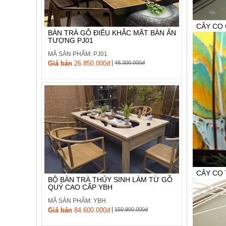
, đồ
trang
trí
CÂY CỌ 
BÀN TRÀ GỖ ĐIÊU KHẮC MẶT BÀN ẤN
TƯỢNG PJ01
Nội
MÃ SẢN P
Thất
MÃ SẢN PHẨM: PJ01
Giá bán:
L
|
Nhà
Giá bán
26.850.000đ
48.300.000đ
0936 320 
Hàng
Nội
Thất
Nhà
Hàng
CÂY CỌ 
BỘ BÀN TRÀ THỦY SINH LÀM TỪ GỖ
QUÝ CAO CẤP YBH
MÃ SẢN P
MÃ SẢN PHẨM: YBH
Giá bán:
L
|
Giá bán
84.600.000đ
150.900.000đ
0936 320 