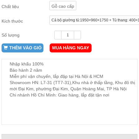
ăn,
Gỗ cao cấp
Chất liệu
ghế
ăn,
kệ
Cả bộ giường tủ:1950×960×1750 + Tủ thang: 40
Kích thước
bếp
Nội
Số lượng
Thất
Ban
THÊM VÀO GIỎ
MUA HÀNG NGAY
Công,
Vườn
Nhập khẩu 100%
Bàn
Bảo hành 2 năm
ghế
Miễn phí vận chuyển, lắp đặp tại Hà Nội & HCM
ban
công,
Showroom HN: L7-31 (TT7-31),Khu nhà ở thấp tầng, Khu đô thị
xích
mới Đại Kim, phường Đại Kim, Quận Hoàng Mai, TP Hà Nội
đu,
Chi nhánh Hồ Chí Minh: Giao hàng, lắp đặt tận nơi
ghế...
Phụ
Kiện
Trang
Trí
Cây
cảnh