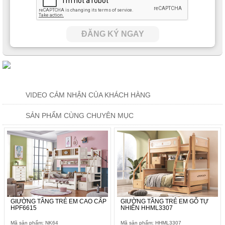
ĐĂNG KÝ NGAY
VIDEO CẢM NHẬN CỦA KHÁCH HÀNG
SẢN PHẨM CÙNG CHUYÊN MỤC
GIƯỜNG TẦNG TRẺ EM CAO CẤP
GIƯỜNG TẦNG TRẺ EM GỖ TỰ
HPF6615
NHIÊN HHML3307
Mã sản phẩm: NK64
Mã sản phẩm: HHML3307