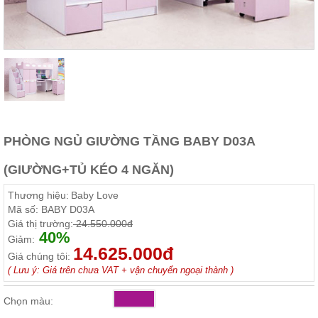
Thất
Phòng
Khách
Sofa,
tủ
rượu,
Bàn
trà...
Nội
Thất
PHÒNG NGỦ GIƯỜNG TẦNG BABY D03A
Phòng
(GIƯỜNG+TỦ KÉO 4 NGĂN)
Ngủ
Giường
Thương hiệu:
Baby Love
ngủ, tủ
áo, bàn
Mã số:
BABY D03A
trang
Giá thị trường:
24.550.000đ
điểm
40%
Giảm:
14.625.000đ
Nội
Giá chúng tôi:
Thất
( Lưu ý: Giá trên chưa VAT + vận chuyển ngoại thành )
Phòng
Chọn màu:
Ăn
Bàn