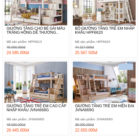
GIƯỜNG TẦNG CHO BÉ GÁI MÀU
BỘ GIƯỜNG TẦNG TRẺ EM NHẬP
TRẮNG HỒNG DỄ THƯƠNG...
KHẨU HPF6620
Mã sản phẩm: HPF6613
Mã sản phẩm: HPF6620
45.000.000đ
44.317.000đ
24.585.000đ
25.567.500đ
GIƯỜNG TẦNG TRẺ EM CAO CẤP
GIƯỜNG TẦNG TRẺ EM HIỆN ĐẠI
NHẬP KHẨU JVNA668G
JVNA669G
Mã sản phẩm: JVNA668G
Mã sản phẩm: JVNA669G
49.000.000đ
39.000.000đ
26.445.000đ
22.650.000đ