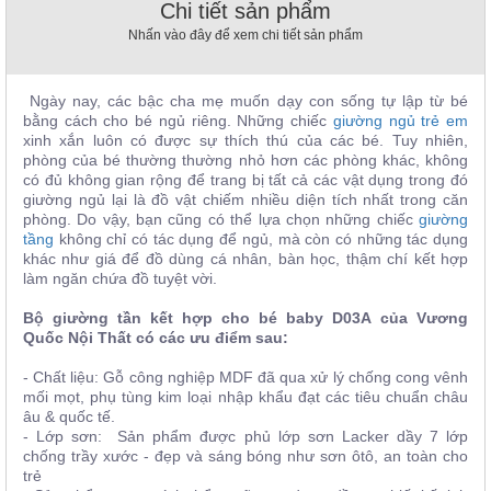
Chi tiết sản phẩm
, đồ
trang
Nhấn vào đây để xem chi tiết sản phẩm
trí
Nội
Ngày nay, các bậc cha mẹ muốn dạy con sống tự lập từ bé
Thất
bằng cách cho bé ngủ riêng. Những chiếc
giường ngủ trẻ em
Nhà
xinh xắn luôn có được sự thích thú của các bé. Tuy nhiên,
phòng của bé thường thường nhỏ hơn các phòng khác, không
Hàng
có đủ không gian rộng để trang bị tất cả các vật dụng trong đó
Nội
giường ngủ lại là đồ vật chiếm nhiều diện tích nhất trong căn
Thất
Nhà
phòng. Do vậy, bạn cũng có thể lựa chọn những chiếc
giường
Hàng
tầng
không chỉ có tác dụng để ngủ, mà còn có những tác dụng
khác như giá để đồ dùng cá nhân, bàn học, thậm chí kết hợp
làm ngăn chứa đồ tuyệt vời.
Bộ giường tần kết hợp cho bé baby D03A của Vương
Quốc Nội Thất có các ưu điểm sau:
- Chất liệu: Gỗ công nghiệp MDF đã qua xử lý chống cong vênh
mối mọt, phụ tùng kim loại nhập khẩu đạt các tiêu chuẩn châu
âu & quốc tế.
- Lớp sơn: Sản phẩm được phủ lớp sơn Lacker dầy 7 lớp
chống trầy xước - đẹp và sáng bóng như sơn ôtô, an toàn cho
trẻ