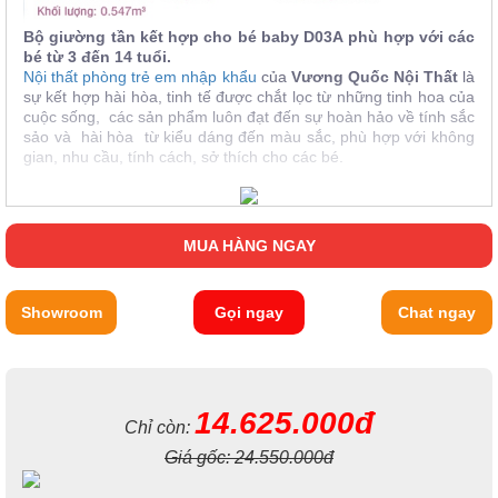
Bộ giường tần kết hợp cho bé baby D03A
phù hợp với các
bé từ 3 đến 14 tuổi.
Nội thất phòng trẻ em nhập khẩu
của
Vương Quốc Nội Thất
là
sự kết hợp hài hòa, tinh tế được chắt lọc từ những tinh hoa của
cuộc sống, các sản phẩm luôn đạt đến sự hoàn hảo về tính sắc
sảo và hài hòa từ kiểu dáng đến màu sắc, phù hợp với không
gian, nhu cầu, tính cách, sở thích cho các bé.
MUA HÀNG NGAY
Showroom
Gọi ngay
Chat ngay
14.625.000đ
Chỉ còn:
Giá gốc:
24.550.000đ