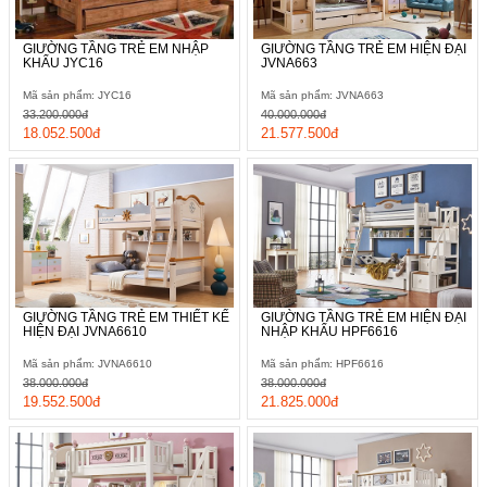
GIƯỜNG TẦNG TRẺ EM NHẬP
GIƯỜNG TẦNG TRẺ EM HIỆN ĐẠI
KHẨU JYC16
JVNA663
Mã sản phẩm: JYC16
Mã sản phẩm: JVNA663
33.200.000đ
40.000.000đ
18.052.500đ
21.577.500đ
GIƯỜNG TẦNG TRẺ EM THIẾT KẾ
GIƯỜNG TẦNG TRẺ EM HIỆN ĐẠI
HIỆN ĐẠI JVNA6610
NHẬP KHẨU HPF6616
Mã sản phẩm: JVNA6610
Mã sản phẩm: HPF6616
38.000.000đ
38.000.000đ
19.552.500đ
21.825.000đ