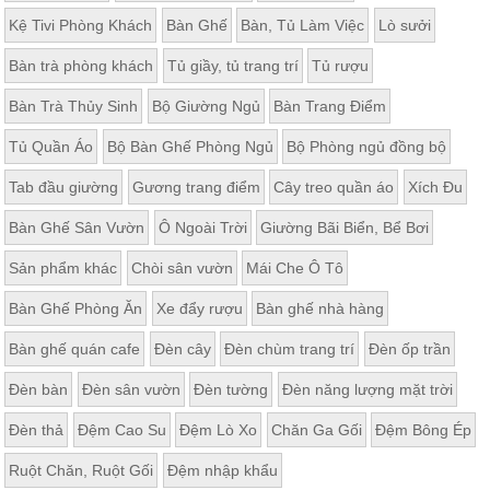
Kệ Tivi Phòng Khách
Bàn Ghế
Bàn, Tủ Làm Việc
Lò sưởi
Bàn trà phòng khách
Tủ giầy, tủ trang trí
Tủ rượu
Bàn Trà Thủy Sinh
Bộ Giường Ngủ
Bàn Trang Điểm
Tủ Quần Áo
Bộ Bàn Ghế Phòng Ngủ
Bộ Phòng ngủ đồng bộ
Tab đầu giường
Gương trang điểm
Cây treo quần áo
Xích Đu
Bàn Ghế Sân Vườn
Ô Ngoài Trời
Giường Bãi Biển, Bể Bơi
Sản phẩm khác
Chòi sân vườn
Mái Che Ô Tô
Bàn Ghế Phòng Ăn
Xe đẩy rượu
Bàn ghế nhà hàng
Bàn ghế quán cafe
Đèn cây
Đèn chùm trang trí
Đèn ốp trần
Đèn bàn
Đèn sân vườn
Đèn tường
Đèn năng lượng mặt trời
Đèn thả
Đệm Cao Su
Đệm Lò Xo
Chăn Ga Gối
Đệm Bông Ép
Ruột Chăn, Ruột Gối
Đệm nhập khẩu