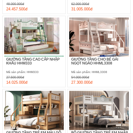
48.000.000đ
62.000.000đ
24.457.500đ
31.005.000đ
GIƯỜNG TẦNG CAO CẤP NHẬP
GIƯỜNG TẦNG CHO BÉ GÁI
KHẨU HHM333
NGỌT NGÀO HHML3308
Mã sản phẩm: HHM333
Mã sản phẩm: HHML3308
27.500.000đ
54.000.000đ
14.025.000đ
27.300.000đ
GIƯỜNG TẦNG TRẺ EM MÀU GỖ
BỘ GIƯỜNG TẦNG TRẺ EM NHẬP