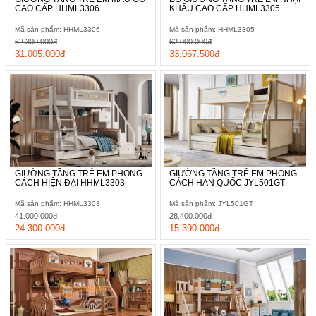
CAO CẤP HHML3306
KHẨU CAO CẤP HHML3305
Mã sản phẩm: HHML3306
Mã sản phẩm: HHML3305
62.300.000đ
62.000.000đ
31.005.000đ
33.067.500đ
GIƯỜNG TẦNG TRẺ EM PHONG
GIƯỜNG TẦNG TRẺ EM PHONG
CÁCH HIỆN ĐẠI HHML3303
CÁCH HÀN QUỐC JYL501GT
Mã sản phẩm: HHML3303
Mã sản phẩm: JYL501GT
41.000.000đ
28.400.000đ
24.300.000đ
15.390.000đ