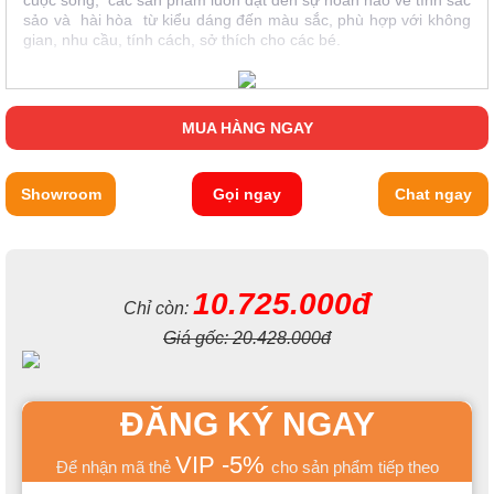
cuộc sống, các sản phẩm luôn đạt đến sự hoàn hảo về tính sắc
sảo và hài hòa từ kiểu dáng đến màu sắc, phù hợp với không
gian, nhu cầu, tính cách, sở thích cho các bé.
MUA HÀNG NGAY
Showroom
Gọi ngay
Chat ngay
10.725.000đ
Chỉ còn:
Giá gốc:
20.428.000đ
ĐĂNG KÝ NGAY
VIP -5%
Để nhận mã thẻ
cho sản phẩm tiếp theo