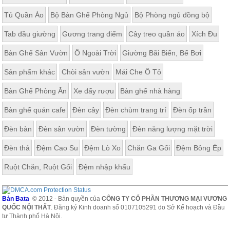
Tủ Quần Áo
Bộ Bàn Ghế Phòng Ngủ
Bộ Phòng ngủ đồng bộ
Tab đầu giường
Gương trang điểm
Cây treo quần áo
Xích Đu
Bàn Ghế Sân Vườn
Ô Ngoài Trời
Giường Bãi Biển, Bể Bơi
Sản phẩm khác
Chòi sân vườn
Mái Che Ô Tô
Bàn Ghế Phòng Ăn
Xe đẩy rượu
Bàn ghế nhà hàng
Bàn ghế quán cafe
Đèn cây
Đèn chùm trang trí
Đèn ốp trần
Đèn bàn
Đèn sân vườn
Đèn tường
Đèn năng lượng mặt trời
Đèn thả
Đệm Cao Su
Đệm Lò Xo
Chăn Ga Gối
Đệm Bông Ép
Ruột Chăn, Ruột Gối
Đệm nhập khẩu
Bản Bata
© 2012 - Bản quyền của
CÔNG TY CỔ PHẦN THƯƠNG MẠI VƯƠNG
QUỐC NỘI THẤT
. Đăng ký Kinh doanh số 0107105291 do Sở Kế hoạch và Đầu
tư Thành phố Hà Nội.