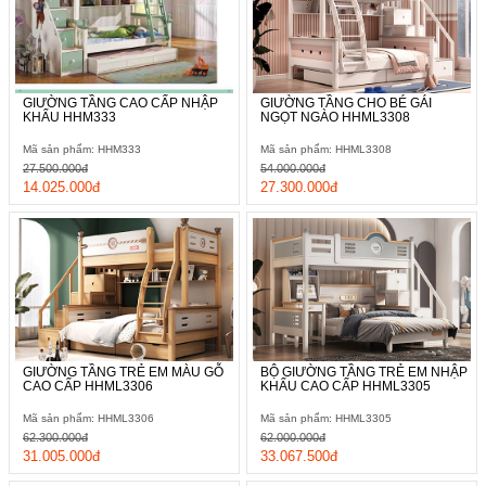
GIƯỜNG TẦNG CAO CẤP NHẬP
GIƯỜNG TẦNG CHO BÉ GÁI
KHẨU HHM333
NGỌT NGÀO HHML3308
Mã sản phẩm: HHM333
Mã sản phẩm: HHML3308
27.500.000đ
54.000.000đ
14.025.000đ
27.300.000đ
GIƯỜNG TẦNG TRẺ EM MÀU GỖ
BỘ GIƯỜNG TẦNG TRẺ EM NHẬP
CAO CẤP HHML3306
KHẨU CAO CẤP HHML3305
Mã sản phẩm: HHML3306
Mã sản phẩm: HHML3305
62.300.000đ
62.000.000đ
31.005.000đ
33.067.500đ