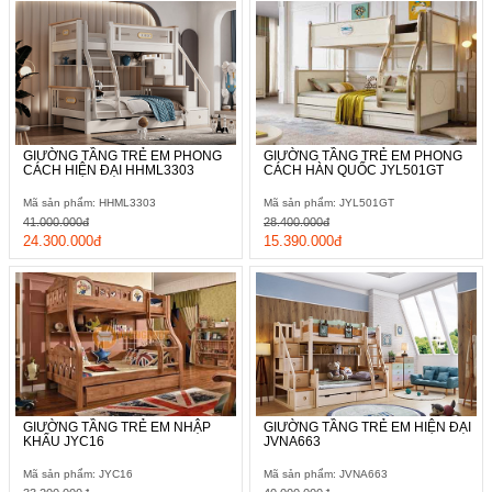
GIƯỜNG TẦNG TRẺ EM PHONG
GIƯỜNG TẦNG TRẺ EM PHONG
CÁCH HIỆN ĐẠI HHML3303
CÁCH HÀN QUỐC JYL501GT
Mã sản phẩm: HHML3303
Mã sản phẩm: JYL501GT
41.000.000đ
28.400.000đ
24.300.000đ
15.390.000đ
GIƯỜNG TẦNG TRẺ EM NHẬP
GIƯỜNG TẦNG TRẺ EM HIỆN ĐẠI
KHẨU JYC16
JVNA663
Mã sản phẩm: JYC16
Mã sản phẩm: JVNA663