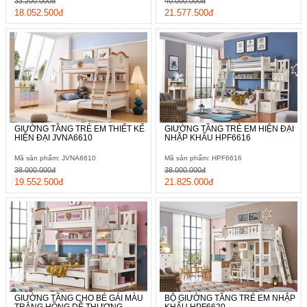
33.200.000đ
40.000.000đ
18.052.500đ
21.577.500đ
GIƯỜNG TẦNG TRẺ EM THIẾT KẾ
GIƯỜNG TẦNG TRẺ EM HIỆN ĐẠI
HIỆN ĐẠI JVNA6610
NHẬP KHẨU HPF6616
Mã sản phẩm: JVNA6610
Mã sản phẩm: HPF6616
38.000.000đ
38.000.000đ
19.552.500đ
21.825.000đ
GIƯỜNG TẦNG CHO BÉ GÁI MÀU
BỘ GIƯỜNG TẦNG TRẺ EM NHẬP
TRẮNG HỒNG DỄ THƯƠNG...
KHẨU HPF6620