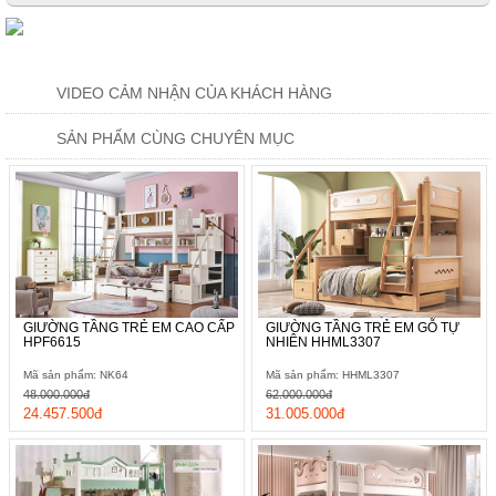
VIDEO CẢM NHẬN CỦA KHÁCH HÀNG
SẢN PHẨM CÙNG CHUYÊN MỤC
GIƯỜNG TẦNG TRẺ EM CAO CẤP
GIƯỜNG TẦNG TRẺ EM GỖ TỰ
HPF6615
NHIÊN HHML3307
Mã sản phẩm: NK64
Mã sản phẩm: HHML3307
48.000.000đ
62.000.000đ
24.457.500đ
31.005.000đ