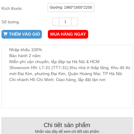
ăn,
Giường: 1960*1600*2200
ghế
Kích thước
ăn,
kệ
bếp
Số lượng
Nội
THÊM VÀO GIỎ
MUA HÀNG NGAY
Thất
Ban
Nhập khẩu 100%
Công,
Bảo hành 2 năm
Vườn
Miễn phí vận chuyển, lắp đặp tại Hà Nội & HCM
Bàn
Showroom HN: L7-31 (TT7-31),Khu nhà ở thấp tầng, Khu đô thị
ghế
mới Đại Kim, phường Đại Kim, Quận Hoàng Mai, TP Hà Nội
ban
công,
Chi nhánh Hồ Chí Minh: Giao hàng, lắp đặt tận nơi
xích
đu,
ghế...
Phụ
Kiện
Trang
Trí
Chi tiết sản phẩm
Cây
Nhấn vào đây để xem chi tiết sản phẩm
cảnh