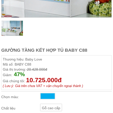
Thất
Phòng
Khách
Sofa,
tủ
rượu,
Bàn
trà...
Nội
Thất
GIƯỜNG TẦNG KẾT HỢP TỦ BABY C88
Phòng
Thương hiệu:
Baby Love
Ngủ
Mã số:
BABY C88
Giường
Giá thị trường:
20.428.000đ
ngủ, tủ
47%
áo, bàn
Giảm:
trang
10.725.000đ
Giá chúng tôi:
điểm
( Lưu ý: Giá trên chưa VAT + vận chuyển ngoại thành )
Nội
Thất
Chọn màu:
Phòng
Ăn
Gỗ cao cấp
Chất liệu
Bàn