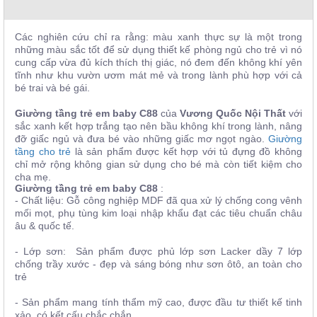
, đồ
trang
trí
Các nghiên cứu chỉ ra rằng: màu xanh thực sự là một trong
những màu sắc tốt để sử dụng thiết kế phòng ngủ cho trẻ vì nó
Nội
cung cấp vừa đủ kích thích thị giác, nó đem đến không khí yên
Thất
tĩnh như khu vườn ươm mát mẻ và trong lành phù hợp với cả
bé trai và bé gái.
Nhà
Hàng
Giường tầng trẻ em baby C88
của
Vương Quốc Nội Thất
với
Nội
sắc xanh kết hợp trắng tạo nên bầu không khí trong lành, nâng
Thất
đỡ giấc ngủ và đưa bé vào những giấc mơ ngọt ngào.
Giường
Nhà
Hàng
tầng cho trẻ
là sản phẩm được kết hợp với tủ đựng đồ không
chỉ mở rộng không gian sử dụng cho bé mà còn tiết kiệm cho
cha mẹ.
Giường tầng trẻ em baby C88
:
- Chất liệu: Gỗ công nghiệp MDF đã qua xử lý chống cong vênh
mối mọt, phụ tùng kim loại nhập khẩu đạt các tiêu chuẩn châu
âu & quốc tế.
- Lớp sơn: Sản phẩm được phủ lớp sơn Lacker dầy 7 lớp
chống trầy xước - đẹp và sáng bóng như sơn ôtô, an toàn cho
trẻ
- Sản phẩm mang tính thẩm mỹ cao, được đầu tư thiết kế tinh
xảo, có kết cấu chắc chắn.