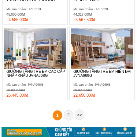
Mã sản phẩm: HPF6613
Mã sản phẩm: HPF6620
45.000.000đ
44.317.000đ
24.585.000đ
25.567.500đ
GIƯỜNG TẦNG TRẺ EM CAO CẤP
GIƯỜNG TẦNG TRẺ EM HIỆN ĐẠI
NHẬP KHẨU JVNA668G
JVNA669G
Mã sản phẩm: JVNA668G
Mã sản phẩm: JVNA669G
49.000.000đ
39.000.000đ
26.445.000đ
22.650.000đ
2
>>
1