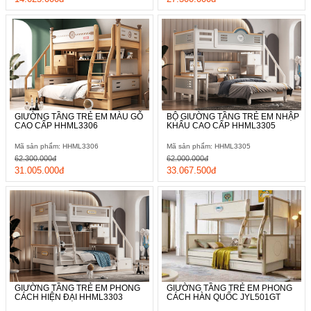
gian, nhu cầu, tính cách, sở thích cho các bé.
GIƯỜNG TẦNG TRẺ EM MÀU GỖ
BỘ GIƯỜNG TẦNG TRẺ EM NHẬP
CAO CẤP HHML3306
KHẨU CAO CẤP HHML3305
Mã sản phẩm: HHML3306
Mã sản phẩm: HHML3305
62.300.000đ
62.000.000đ
31.005.000đ
33.067.500đ
GIƯỜNG TẦNG TRẺ EM PHONG
GIƯỜNG TẦNG TRẺ EM PHONG
CÁCH HIỆN ĐẠI HHML3303
CÁCH HÀN QUỐC JYL501GT