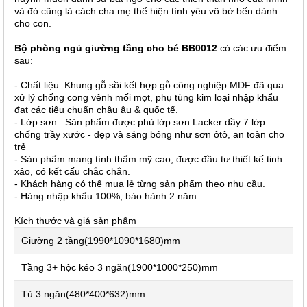
và đó cũng là cách cha mẹ thể hiện tình yêu vô bờ bến dành
cho con.
Bộ phòng ngủ giường tầng cho bé BB0012
có các ưu điểm
sau:
- Chất liệu: Khung gỗ sồi kết hợp gỗ công nghiệp MDF đã qua
xử lý chống cong vênh mối mọt, phụ tùng kim loại nhập khẩu
đạt các tiêu chuẩn châu âu & quốc tế.
- Lớp sơn: Sản phẩm được phủ lớp sơn Lacker dầy 7 lớp
chống trầy xước - đẹp và sáng bóng như sơn ôtô, an toàn cho
trẻ
- Sản phẩm mang tính thẩm mỹ cao, được đầu tư thiết kế tinh
xảo, có kết cấu chắc chắn.
- Khách hàng có thể mua lẻ từng sản phẩm theo nhu cầu.
-
Hàng nhập khẩu 100%, bảo hành 2 năm.
Kích thước và giá sản phẩm
Giường 2 tầng(1990*1090*1680)mm
Tầng 3+ hộc kéo 3 ngăn(1900*1000*250)mm
Tủ 3 ngăn(480*400*632)mm