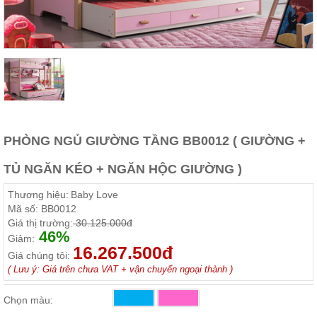
Thất
Phòng
Khách
Sofa,
tủ
rượu,
Bàn
trà...
Nội
PHÒNG NGỦ GIƯỜNG TẦNG BB0012 ( GIƯỜNG +
Thất
Phòng
TỦ NGĂN KÉO + NGĂN HỘC GIƯỜNG )
Ngủ
Giường
Thương hiệu:
Baby Love
ngủ, tủ
áo, bàn
Mã số:
BB0012
trang
Giá thị trường:
30.125.000đ
điểm
46%
Giảm:
16.267.500đ
Nội
Giá chúng tôi:
( Lưu ý: Giá trên chưa VAT + vận chuyển ngoại thành )
Thất
Phòng
Chọn màu:
Ăn
Bàn