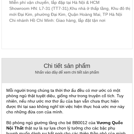
Miễn phí vận chuyển, lắp đặp tại Hà Nội & HCM
, đồ
Showroom HN: L7-31 (TT7-31),Khu nhà ở thấp tầng, Khu đô thị
trang
trí
mới Đại Kim, phường Đại Kim, Quận Hoàng Mai, TP Hà Nội
Chi nhánh Hồ Chí Minh: Giao hàng, lắp đặt tận nơi
Nội
Thất
Nhà
Hàng
Nội
Thất
Nhà
Hàng
Chi tiết sản phẩm
Nhấn vào đây để xem chi tiết sản phẩm
Mỗi người trong chúng ta thời thơ ấu đều có mơ ước có một
phòng ngủ thật tuyệt diệu, giống như trong truyện cổ tích. Tuy
nhiên, nếu như ước mơ thơ ấu của bạn vẫn chưa thực hiện
được thì tại sao không nghĩ tới việc hiện thực hoá ước mơ này
cho những đứa con của mình.
Bộ phòng ngủ
giường tầng cho bé
BB0012 của
Vương Quốc
Nội Thất
thật sự là sự lựa chọn lý tưởng cho các bậc phụ
huynh muốn dành sự bất ngờ cho các thiên thần nhỏ của mình