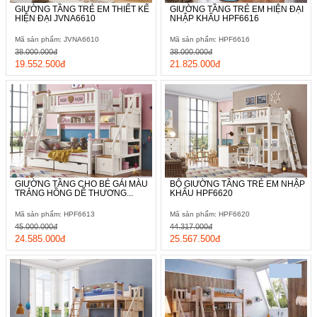
GIƯỜNG TẦNG TRẺ EM THIẾT KẾ
GIƯỜNG TẦNG TRẺ EM HIỆN ĐẠI
HIỆN ĐẠI JVNA6610
NHẬP KHẨU HPF6616
Mã sản phẩm: JVNA6610
Mã sản phẩm: HPF6616
38.000.000đ
38.000.000đ
19.552.500đ
21.825.000đ
GIƯỜNG TẦNG CHO BÉ GÁI MÀU
BỘ GIƯỜNG TẦNG TRẺ EM NHẬP
TRẮNG HỒNG DỄ THƯƠNG...
KHẨU HPF6620
Mã sản phẩm: HPF6613
Mã sản phẩm: HPF6620
45.000.000đ
44.317.000đ
24.585.000đ
25.567.500đ