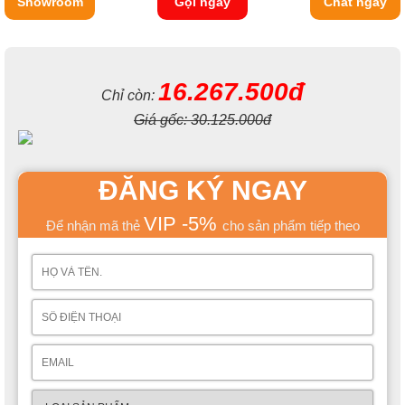
Showroom
Gọi ngay
Chat ngay
16.267.500đ
Chỉ còn:
Giá gốc:
30.125.000đ
ĐĂNG KÝ NGAY
VIP -5%
Để nhận mã thẻ
cho sản phẩm tiếp theo
Thay vì thêm một tủ đựng đồ thì phía dưới
Bộ phòng ngủ
giường tầng cho bé BB0012
có thêm một giá để sách hoặc
đồ trang trí cho căn phòng thêm sinh động, tủ lưu trữ đồ rộng
rãi bên dưới để các vật dụng hoặc đồ chơi cho bé giúp rộng
không gian và tiết kiệm tiền bạc cho cha mẹ