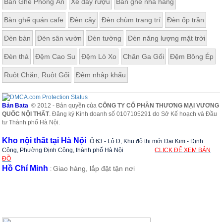
Bàn Ghế Phòng Ăn
Xe đẩy rượu
Bàn ghế nhà hàng
Bàn ghế quán cafe
Đèn cây
Đèn chùm trang trí
Đèn ốp trần
Đèn bàn
Đèn sân vườn
Đèn tường
Đèn năng lượng mặt trời
Đèn thả
Đệm Cao Su
Đệm Lò Xo
Chăn Ga Gối
Đệm Bông Ép
Ruột Chăn, Ruột Gối
Đệm nhập khẩu
Bản Bata
© 2012 - Bản quyền của
CÔNG TY CỔ PHẦN THƯƠNG MẠI VƯƠNG
QUỐC NỘI THẤT
. Đăng ký Kinh doanh số 0107105291 do Sở Kế hoạch và Đầu
tư Thành phố Hà Nội.
Kho nội thất tại Hà Nội
:
Ô 63 - Lô D, Khu đô thị mới Đại Kim - Định
Công, Phường Định Công, thành phố Hà Nội
CLICK ĐỂ XEM BẢN
ĐỒ
Hồ Chí Minh
Giao hàng, lắp đặt tận nơi
: