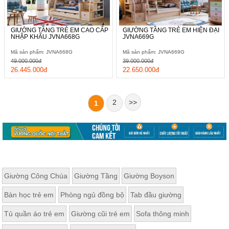
GIƯỜNG TẦNG TRẺ EM CAO CẤP
GIƯỜNG TẦNG TRẺ EM HIỆN ĐẠI
NHẬP KHẨU JVNA668G
JVNA669G
Mã sản phẩm: JVNA668G
Mã sản phẩm: JVNA669G
49.000.000đ
39.000.000đ
26.445.000đ
22.650.000đ
2
>>
1
Giường Công Chúa
Giường Tầng
Giường Boyson
Bàn học trẻ em
Phòng ngủ đồng bộ
Tab đầu giường
Tủ quần áo trẻ em
Giường cũi trẻ em
Sofa thông minh