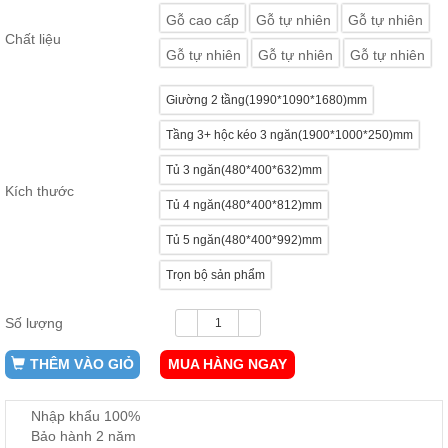
ăn,
Gỗ cao cấp
Gỗ tự nhiên
Gỗ tự nhiên
ghế
Chất liệu
ăn,
Gỗ tự nhiên
Gỗ tự nhiên
Gỗ tự nhiên
kệ
bếp
Giường 2 tầng(1990*1090*1680)mm
Nội
Thất
Tầng 3+ hộc kéo 3 ngăn(1900*1000*250)mm
Ban
Tủ 3 ngăn(480*400*632)mm
Công,
Kích thước
Vườn
Tủ 4 ngăn(480*400*812)mm
Bàn
ghế
Tủ 5 ngăn(480*400*992)mm
ban
công,
Trọn bộ sản phẩm
xích
đu,
ghế...
Số lượng
Phụ
THÊM VÀO GIỎ
MUA HÀNG NGAY
Kiện
Trang
Trí
Nhập khẩu 100%
Cây
Bảo hành 2 năm
cảnh