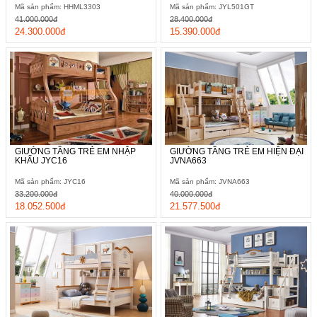
Mã sản phẩm: HHML3303
Mã sản phẩm: JYL501GT
41.000.000đ
28.400.000đ
24.300.000đ
15.390.000đ
GIƯỜNG TẦNG TRẺ EM NHẬP
GIƯỜNG TẦNG TRẺ EM HIỆN ĐẠI
KHẨU JYC16
JVNA663
Mã sản phẩm: JYC16
Mã sản phẩm: JVNA663
33.200.000đ
40.000.000đ
18.052.500đ
21.577.500đ