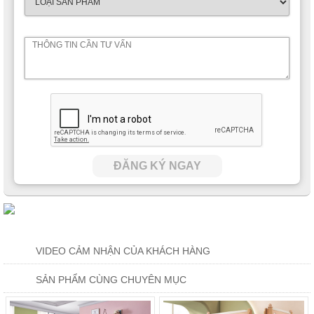
Một chiếc giường gỗ tự nhiên màu hồng thân thiện tạo không
gian thư giãn hoàn hảo cho bé sau những giờ học căng thẳng.
Một tủ đựng đồ dùng dưới gậm giường bé sẽ tha hồ trưng bày
các bộ sưu tập đồ chơi của mình mà vẫn có thật nhiều chỗ cho
sách vở và các dụng cụ học tập khác. Thêm một tầng trên là
giường ngủ với thanh chắn bảo vệ bé suốt đêm, cha mẹ sẽ
hoàn toàn yên tâm không sợ con trẻ lăn xuống
Tủ hộc phân chia nhiều ngăn giúp bé sắp xếp đồ gọn gàng
hơn, dễ tìm và không bị lẫn lộn quần áo với những đồ vật khác.
ĐĂNG KÝ NGAY
VIDEO CẢM NHẬN CỦA KHÁCH HÀNG
SẢN PHẨM CÙNG CHUYÊN MỤC