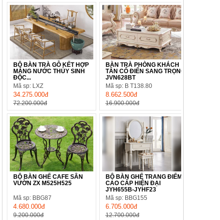
BỘ BÀN TRÀ GỖ KẾT HỢP
BÀN TRÀ PHÒNG KHÁCH
MÁNG NƯỚC THỦY SINH
TÂN CỔ ĐIỂN SANG TRỌNG
ĐỘC...
JVN628BT
Mã sp: LXZ
Mã sp: B T138.80
34.275.000đ
8.662.500đ
72.200.000đ
16.900.000đ
BỘ BÀN GHẾ CAFE SÂN
BỘ BÀN GHẾ TRANG ĐIỂM
VƯỜN ZX M525H525
CAO CẤP HIỆN ĐẠI
JYH655B-JYHF23
Mã sp: BBG87
Mã sp: BBG155
4.680.000đ
6.705.000đ
9.200.000đ
12.700.000đ