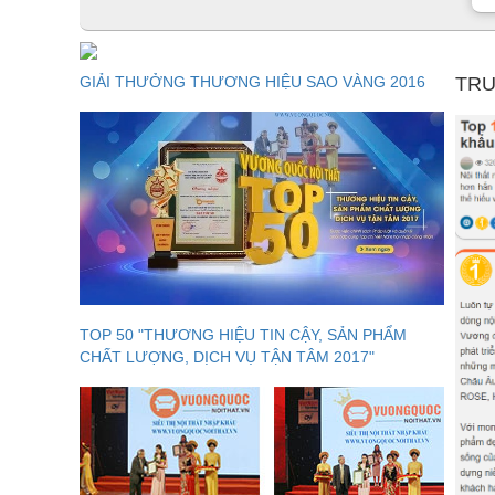
GIẢI THƯỞNG THƯƠNG HIỆU SAO VÀNG 2016
TRU
TOP 50 "THƯƠNG HIỆU TIN CẬY, SẢN PHẨM
CHẤT LƯỢNG, DỊCH VỤ TẬN TÂM 2017"