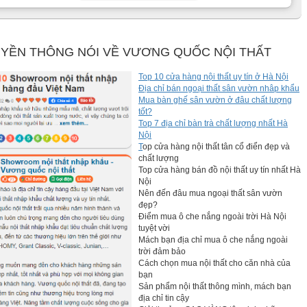
YỀN THÔNG NÓI VỀ VƯƠNG QUỐC NỘI THẤT
Top 10 cửa hàng nội thất uy tín ở Hà Nội
Địa chỉ bán ngoại thất sân vườn nhâp khẩu
Mua bàn ghế sân vườn ở đâu chất lượng
tốt?
Top 7 địa chỉ bàn trà chất lượng nhất Hà
Nội
T
op cửa hàng nội thất tân cổ điển đẹp và
chất lượng
Top cửa hàng bán đồ nội thất uy tín nhất Hà
Nội
Nên đến đâu mua ngoại thất sân vườn
đẹp?
Điểm mua ô che nắng ngoài trời Hà Nội
tuyệt vời
Mách bạn địa chỉ mua ô che nắng ngoài
trời đảm bảo
Cách chọn mua nội thất cho căn nhà của
bạn
Sản phẩm nội thất thông mình, mách bạn
địa chỉ tin cậy