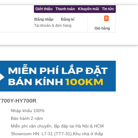
Giới thiệu
Thanh toán
Khuyến mãi
Tin tức
0
Đăng nhập
Đăng kí
Tài khoản & đơn hàng
Giỏ hàng
700Y-HY700R
Nhập khẩu 100%
Bảo hành 2 năm
Miễn phí vận chuyển, lắp đặp tại Hà Nội & HCM
Showroom HN: L7-31 (TT7-31),Khu nhà ở thấp