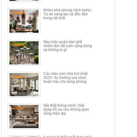
34.100.000đ
16.200.000đ
Khám phá phong cách boho:
Tự do sáng tạo và độc đáo
trong nội thất
Mẹo bảo quản bàn ghế
nhôm đúc để luôn sáng bóng
BÀN GHẾ TRANG ĐIỂM
BỘ BÀN ĂN ĐẢO MẶT ĐÁ
và không bị gỉ
THÔNG MINH HIỆN ĐẠI
PHIẾN AK3699
TÍCH HỢP SẠC...
Mã sp: HH.BTD08
Mã sp: GXD160.76
6.510.000đ
19.965.000đ
11.200.000đ
33.000.000đ
Các màu sơn nhà hot nhất
2025: Xu hướng lựa chọn
hoàn hảo cho từng phòng
Nội thất thông minh: Giải
pháp tối ưu cho không gian
sống hiện đại