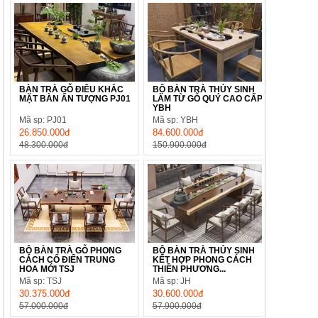
BÀN TRÀ GỖ ĐIÊU KHẮC
BỘ BÀN TRÀ THỦY SINH
MẶT BÀN ẤN TƯỢNG PJ01
LÀM TỪ GỖ QUÝ CAO CẤP
YBH
Mã sp: PJ01
Mã sp: YBH
26.850.000đ
84.600.000đ
48.300.000đ
150.900.000đ
BỘ BÀN TRÀ GỖ PHONG
BỘ BÀN TRÀ THỦY SINH
CÁCH CỔ ĐIỂN TRUNG
KẾT HỢP PHONG CÁCH
HOA MỚI TSJ
THIỀN PHƯƠNG...
Mã sp: TSJ
Mã sp: JH
30.375.000đ
30.600.000đ
57.000.000đ
57.900.000đ