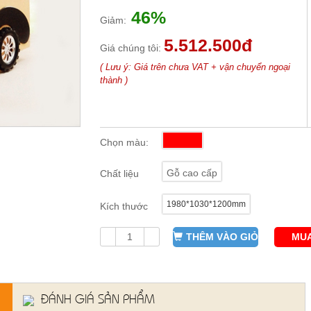
46%
Giảm:
5.512.500đ
Giá chúng tôi:
( Lưu ý: Giá trên chưa VAT + vận chuyển ngoại
thành )
Chọn màu:
Gỗ cao cấp
Chất liệu
1980*1030*1200mm
Kích thước
THÊM VÀO GIỎ
MUA
ĐÁNH GIÁ SẢN PHẨM