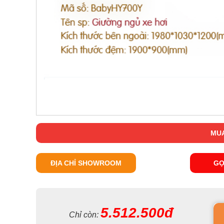
MUA
ĐỊA CHỈ SHOWROOM
GỌ
5.512.500đ
Chỉ còn: