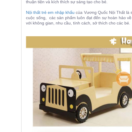
thuận tiện và kích thích sự sáng tạo cho bé.
, đồ
trang
Nội thất trẻ em nhập khẩu
của Vương Quốc Nội Thất là sự
trí
cuộc sống, các sản phẩm luôn đạt đến sự hoàn hảo về
với không gian, nhu cầu, tính cách, sở thích cho các bé.
Nội
Thất
Nhà
Hàng
Nội
Thất
Nhà
Hàng