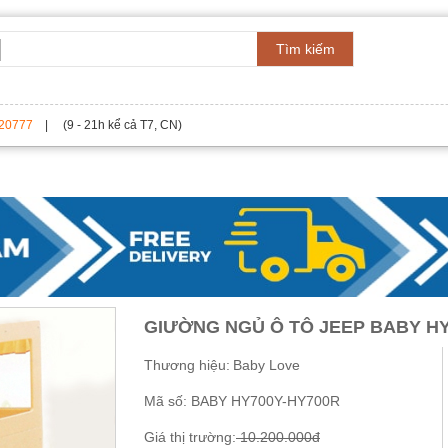
Tìm kiếm
20777
| (9 - 21h kể cả T7, CN)
GIƯỜNG NGỦ Ô TÔ JEEP BABY HY
Thương hiệu:
Baby Love
Mã số:
BABY HY700Y-HY700R
Giá thị trường:
10.200.000đ