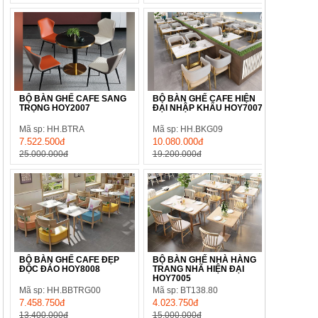
BỘ BÀN GHẾ CAFE SANG
BỘ BÀN GHẾ CAFE HIỆN
TRỌNG HOY2007
ĐẠI NHẬP KHẨU HOY7007
Mã sp: HH.BTRA
Mã sp: HH.BKG09
7.522.500đ
10.080.000đ
25.000.000đ
19.200.000đ
BỘ BÀN GHẾ CAFE ĐẸP
BỘ BÀN GHẾ NHÀ HÀNG
ĐỘC ĐÁO HOY8008
TRANG NHÃ HIỆN ĐẠI
HOY7005
Mã sp: HH.BBTRG00
Mã sp: BT138.80
7.458.750đ
4.023.750đ
13.400.000đ
15.000.000đ