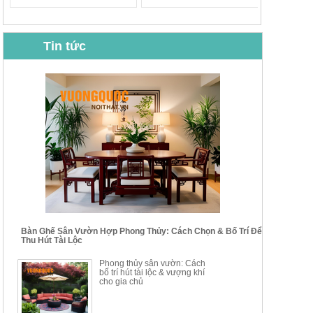
Tin tức
BỘ BÀN GHẾ CAFE NHẬP
BỘ BÀN TRÀ GỖ TỰ NHIÊN
KHẨU CAO CẤP HOY7006
PHONG CÁCH TRUNG HOA
KIỂU MỚI...
Mã sp: BT135
Mã sp: BT138.80
14.178.750đ
20.250.000đ
24.700.000đ
39.150.000đ
Bàn Ghế Sân Vườn Hợp Phong Thủy: Cách Chọn & Bố Trí Để
Thu Hút Tài Lộc
BỘ BÀN TRÀ GỖ PHONG
BỘ BÀN GHẾ CAFE KIỂU
Phong thủy sân vườn: Cách
CÁCH MỚI KẾT HỢP KHAY
DÁNG ĐƠN GIẢN HIỆN ĐẠI
bố trí hút tài lộc & vượng khí
NHÚNG TRÀ YDX
HOY8010
cho gia chủ
Mã sp: BT150.46
Mã sp: BBA90
17.617.500đ
9.217.500đ