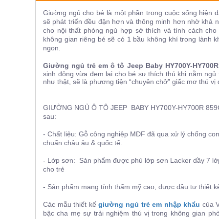
ăn,
Giường ngủ cho bé là một phần trong cuộc sống hiện đạ
ghế
ăn,
sẽ phát triển đều đặn hơn và thông minh hơn nhờ khả n
kệ
cho nội thất phòng ngủ hợp sở thích và tính cách cho 
bếp
không gian riêng bé sẽ có 1 bầu không khí trong lành 
ngon.
Nội
Thất
Giường ngủ trẻ em ô tô Jeep Baby HY700Y-HY700R
sinh động vừa đem lại cho bé sự thích thú khi nằm ngủ 
Ban
như thật, sẽ là phương tiện “chuyên chở” giấc mơ thú vị
Công,
Vườn
Bàn
GIƯỜNG NGỦ Ô TÔ JEEP BABY HY700Y-HY700R 859G của
ghế
sau:
ban
công,
- Chất liệu: Gỗ công nghiệp MDF đã qua xử lý chống con
xích
chuẩn châu âu & quốc tế.
đu,
ghế...
- Lớp sơn: Sản phẩm được phủ lớp sơn Lacker dầy 7 lớp
Phụ
cho trẻ
Kiện
- Sản phẩm mang tính thẩm mỹ cao, được đầu tư thiết kế
Trang
Trí
Các mẫu thiết kế
giường ngủ trẻ em nhập khẩu
của V
Cây
bậc cha mẹ sự trải nghiệm thú vị trong không gian ph
cảnh