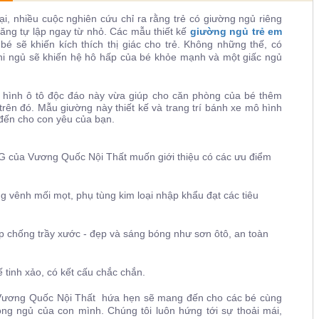
i, nhiều cuộc nghiên cứu chỉ ra rằng trẻ có giường ngủ riêng
ăng tự lập ngay từ nhỏ. Các mẫu thiết kế
giường ngủ trẻ em
bé sẽ khiến kích thích thị giác cho trẻ. Không những thế, có
khi ngủ sẽ khiến hệ hô hấp của bé khỏe mạnh và một giấc ngủ
hình ô tô độc đáo này vừa giúp cho căn phòng của bé thêm
trên đó. Mẫu giường này thiết kế và trang trí bánh xe mô hình
 đến cho con yêu của bạn.
 Vương Quốc Nội Thất muốn giới thiệu có các ưu điểm
g vênh mối mọt, phụ tùng kim loại nhập khẩu đạt các tiêu
 chống trầy xước - đẹp và sáng bóng như sơn ôtô, an toàn
 tinh xảo, có kết cấu chắc chắn.
ương Quốc Nội Thất hứa hẹn sẽ mang đến cho các bé cùng
òng ngủ của con mình. Chúng tôi luôn hứng tới sự thoải mái,