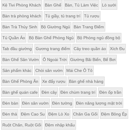
Kệ Tivi Phòng Khách
Bàn Ghế
Bàn, Tủ Làm Việc
Lò sưởi
Bàn trà phòng khách
Tủ giầy, tủ trang trí
Tủ rượu
Bàn Trà Thủy Sinh
Bộ Giường Ngủ
Bàn Trang Điểm
Tủ Quần Áo
Bộ Bàn Ghế Phòng Ngủ
Bộ Phòng ngủ đồng bộ
Tab đầu giường
Gương trang điểm
Cây treo quần áo
Xích Đu
Bàn Ghế Sân Vườn
Ô Ngoài Trời
Giường Bãi Biển, Bể Bơi
Sản phẩm khác
Chòi sân vườn
Mái Che Ô Tô
Bàn Ghế Phòng Ăn
Xe đẩy rượu
Bàn ghế nhà hàng
Bàn ghế quán cafe
Đèn cây
Đèn chùm trang trí
Đèn ốp trần
Đèn bàn
Đèn sân vườn
Đèn tường
Đèn năng lượng mặt trời
Đèn thả
Đệm Cao Su
Đệm Lò Xo
Chăn Ga Gối
Đệm Bông Ép
Ruột Chăn, Ruột Gối
Đệm nhập khẩu