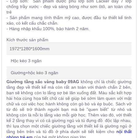
- Lớp sơn: Sản phẩm được phủ lớp sơn Lacker dầy 7 lớp
chống trầy xước - đẹp và sáng bóng như sơn ôtô, an toàn cho
trẻ
- Sản phẩm mang tính thẩm mỹ cao, được đầu tư thiết kế tinh
xảo, có kết cấu chắc chắn.
- Hàng nhập khẩu 100%, bảo hành 2 năm.
Kích thước sản phẩm
1972*1280*1600mm
Hộc kéo 3 ngăn
Giường+hộc kéo 3 ngăn
Giường tầng sắc vàng baby 09AG
không chỉ là chiếc giường
tầng đẹp về thiết kế mà còn rất an toàn với thành chắn 2 bên,
bạn sẽ không còn lo lắng sợ bé lăn xuống đất. Màu sắc kết hợp
hài hòa cùng họa tiết chữ cái sẽ giúp bé sớm làm quen với mặt
chữ và coi việc học hành không còn gò bó và ép buộc. Sách vở
từ đó sẽ trở thành người bạn mà bé "quen biết" từ nhỏ và
không còn là nỗi lo lắng vào mỗi giờ học. Thêm vào đó, với thiết
kế 2 tầng thay vì có cả giường ngủ và tủ đựng đồ độc lập nhau,
thì lựa chọn một chiếc giường tầng với thiết kế là giường ngủ ở
tầng bên trên và tủ đồ ở phía dưới sẽ tiết kiệm cho
nội thất
phòng trẻ em
của bé một không gian lớn.