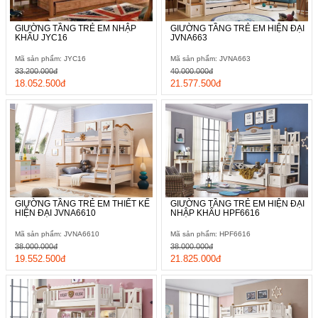
GIƯỜNG TẦNG TRẺ EM NHẬP
GIƯỜNG TẦNG TRẺ EM HIỆN ĐẠI
KHẨU JYC16
JVNA663
Mã sản phẩm: JYC16
Mã sản phẩm: JVNA663
33.200.000đ
40.000.000đ
18.052.500đ
21.577.500đ
GIƯỜNG TẦNG TRẺ EM THIẾT KẾ
GIƯỜNG TẦNG TRẺ EM HIỆN ĐẠI
HIỆN ĐẠI JVNA6610
NHẬP KHẨU HPF6616
Mã sản phẩm: JVNA6610
Mã sản phẩm: HPF6616
38.000.000đ
38.000.000đ
19.552.500đ
21.825.000đ