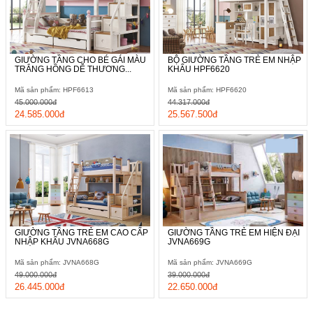
GIƯỜNG TẦNG CHO BÉ GÁI MÀU
BỘ GIƯỜNG TẦNG TRẺ EM NHẬP
TRẮNG HỒNG DỄ THƯƠNG...
KHẨU HPF6620
Mã sản phẩm: HPF6613
Mã sản phẩm: HPF6620
45.000.000đ
44.317.000đ
24.585.000đ
25.567.500đ
GIƯỜNG TẦNG TRẺ EM CAO CẤP
GIƯỜNG TẦNG TRẺ EM HIỆN ĐẠI
NHẬP KHẨU JVNA668G
JVNA669G
Mã sản phẩm: JVNA668G
Mã sản phẩm: JVNA669G
49.000.000đ
39.000.000đ
26.445.000đ
22.650.000đ