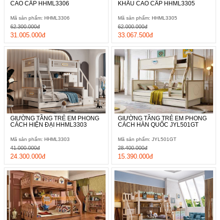
CAO CẤP HHML3306
KHẨU CAO CẤP HHML3305
Mã sản phẩm: HHML3306
Mã sản phẩm: HHML3305
62.300.000đ
62.000.000đ
31.005.000đ
33.067.500đ
GIƯỜNG TẦNG TRẺ EM PHONG
GIƯỜNG TẦNG TRẺ EM PHONG
CÁCH HIỆN ĐẠI HHML3303
CÁCH HÀN QUỐC JYL501GT
Mã sản phẩm: HHML3303
Mã sản phẩm: JYL501GT
41.000.000đ
28.400.000đ
24.300.000đ
15.390.000đ