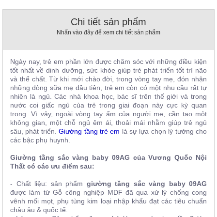
, đồ
trang
Chi tiết sản phẩm
trí
Nhấn vào đây để xem chi tiết sản phẩm
Nội
Thất
Nhà
Ngày nay, trẻ em phần lớn được chăm sóc với những điều kiện
tốt nhất về dinh dưỡng, sức khỏe giúp trẻ phát triển tốt trí não
Hàng
và thể chất. Từ khi mới chào đời, trong vòng tay mẹ, đón nhận
Nội
những dòng sữa mẹ đầu tiên, trẻ em còn có một nhu cầu rất tự
Thất
Nhà
nhiên là ngủ. Các nhà khoa học, bác sĩ trên thế giới và trong
Hàng
nước coi giấc ngủ của trẻ trong giai đoạn này cực kỳ quan
trọng. Vì vậy, ngoài vòng tay ấm của người mẹ, cần tạo một
không gian, một chỗ ngủ êm ái, thoải mái nhằm giúp trẻ ngủ
sâu, phát triển.
Giường tầng trẻ em
là sự lựa chọn lý tưởng cho
các bậc phụ huynh.
Giường tầng sắc vàng baby 09AG của Vương Quốc Nội
Thất có các ưu điểm sau:
- Chất liệu: sản phẩm
giường tầng sắc vàng baby 09AG
được làm từ Gỗ công nghiệp MDF đã qua xử lý chống cong
vênh mối mọt, phụ tùng kim loại nhập khẩu đạt các tiêu chuẩn
châu âu & quốc tế.