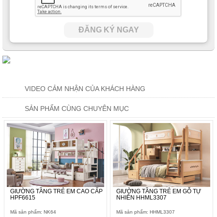
ĐĂNG KÝ NGAY
VIDEO CẢM NHẬN CỦA KHÁCH HÀNG
SẢN PHẨM CÙNG CHUYÊN MỤC
GIƯỜNG TẦNG TRẺ EM CAO CẤP
GIƯỜNG TẦNG TRẺ EM GỖ TỰ
HPF6615
NHIÊN HHML3307
Mã sản phẩm: NK64
Mã sản phẩm: HHML3307