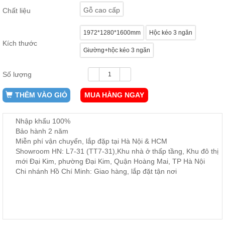
ăn,
Gỗ cao cấp
Chất liệu
ghế
ăn,
kệ
1972*1280*1600mm
Hộc kéo 3 ngăn
bếp
Kích thước
Giường+hộc kéo 3 ngăn
Nội
Thất
Số lượng
Ban
Công,
THÊM VÀO GIỎ
MUA HÀNG NGAY
Vườn
Bàn
ghế
Nhập khẩu 100%
ban
Bảo hành 2 năm
công,
xích
Miễn phí vận chuyển, lắp đặp tại Hà Nội & HCM
đu,
Showroom HN: L7-31 (TT7-31),Khu nhà ở thấp tầng, Khu đô thị
ghế...
mới Đại Kim, phường Đại Kim, Quận Hoàng Mai, TP Hà Nội
Chi nhánh Hồ Chí Minh: Giao hàng, lắp đặt tận nơi
Phụ
Kiện
Trang
Trí
Cây
cảnh