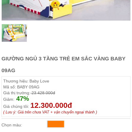
Thất
Phòng
Khách
Sofa,
tủ
rượu,
Bàn
trà...
Nội
Thất
GIƯỜNG NGỦ 3 TẦNG TRẺ EM SẮC VÀNG BABY
Phòng
09AG
Ngủ
Giường
Thương hiệu:
Baby Love
ngủ, tủ
áo, bàn
Mã số:
BABY 09AG
trang
Giá thị trường:
23.428.000đ
điểm
47%
Giảm:
12.300.000đ
Nội
Giá chúng tôi:
Thất
( Lưu ý: Giá trên chưa VAT + vận chuyển ngoại thành )
Phòng
Chọn màu:
Ăn
Bàn