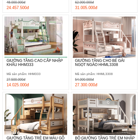
48.000.000đ
62.000.000đ
24.457.500đ
31.005.000đ
GIƯỜNG TẦNG CAO CẤP NHẬP
GIƯỜNG TẦNG CHO BÉ GÁI
KHẨU HHM333
NGỌT NGÀO HHML3308
Mã sản phẩm: HHM333
Mã sản phẩm: HHML3308
27.500.000đ
54.000.000đ
14.025.000đ
27.300.000đ
GIƯỜNG TẦNG TRẺ EM MÀU GỖ
BỘ GIƯỜNG TẦNG TRẺ EM NHẬP