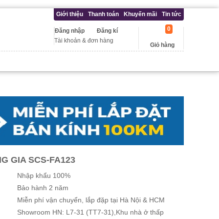
Giới thiệu
Thanh toán
Khuyến mãi
Tin tức
0
Đăng nhập
Đăng kí
Tài khoản & đơn hàng
Giỏ hàng
 GIA SCS-FA123
Nhập khẩu 100%
Bảo hành 2 năm
Miễn phí vận chuyển, lắp đặp tại Hà Nội & HCM
Showroom HN: L7-31 (TT7-31),Khu nhà ở thấp