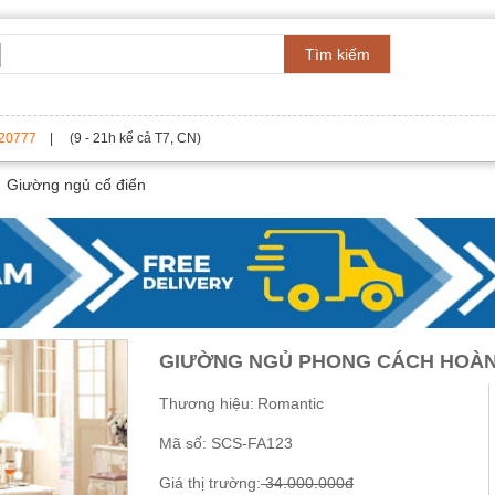
Tìm kiếm
20777
| (9 - 21h kể cả T7, CN)
Giường ngủ cổ điển
GIƯỜNG NGỦ PHONG CÁCH HOÀNG
Thương hiệu:
Romantic
Mã số:
SCS-FA123
Giá thị trường:
34.000.000đ