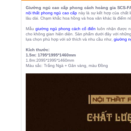
ăn,
Giường ngủ cao cấp
phong cách hoàng gia SCS-
ghế
ăn,
nội thất phong ngủ cao cấp
này là sự kết hợp của chất 
kệ
lâu dài. Chạm khắc hoa hồng và hoa văn khác là điểm nổi
bếp
Mẫu
giường ngủ phong cách cổ điển
luôn nhận được nh
Nội
cho không gian hiện diện. Sản phẩm dưới đây với những c
Thất
lựa chọn phù hợp với sở thích và nhu cầu như,
giường n
Ban
Kích thước:
Công,
1.5m: 1795*1995*1460mm
Vườn
1.8m:2095*1995*1460mm
Bàn
Màu sắc: Trắng Ngà + Gân vàng, màu Đồng
ghế
ban
công,
xích
đu,
ghế...
Phụ
Kiện
Trang
Trí
Cây
cảnh