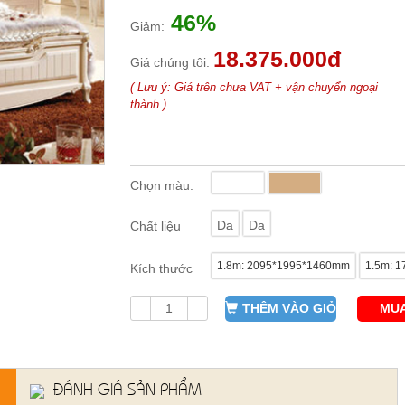
46%
Giảm:
18.375.000đ
Giá chúng tôi:
( Lưu ý: Giá trên chưa VAT + vận chuyển ngoại
thành )
Chọn màu:
Da
Da
Chất liệu
1.8m: 2095*1995*1460mm
1.5m: 
Kích thước
THÊM VÀO GIỎ
MUA
ĐÁNH GIÁ SẢN PHẨM