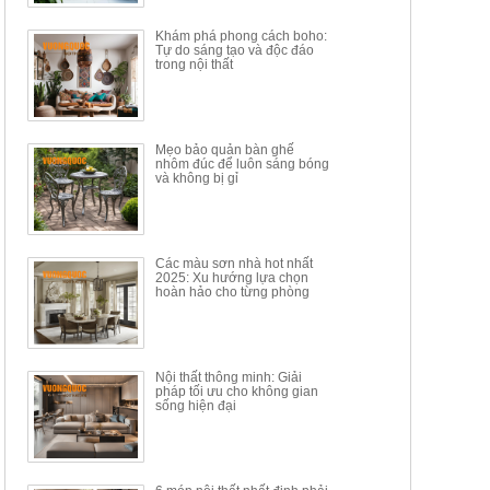
34.100.000đ
16.200.000đ
Khám phá phong cách boho:
Tự do sáng tạo và độc đáo
trong nội thất
Mẹo bảo quản bàn ghế
nhôm đúc để luôn sáng bóng
BÀN GHẾ TRANG ĐIỂM
BỘ BÀN ĂN ĐẢO MẶT ĐÁ
và không bị gỉ
THÔNG MINH HIỆN ĐẠI
PHIẾN AK3699
TÍCH HỢP SẠC...
Mã sp: HH.BTD08
Mã sp: GXD160.76
6.510.000đ
19.965.000đ
11.200.000đ
33.000.000đ
Các màu sơn nhà hot nhất
2025: Xu hướng lựa chọn
hoàn hảo cho từng phòng
Nội thất thông minh: Giải
pháp tối ưu cho không gian
sống hiện đại