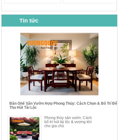
Tin tức
BỘ BÀN GHẾ CAFE NHẬP
BỘ BÀN TRÀ GỖ TỰ NHIÊN
KHẨU CAO CẤP HOY7006
PHONG CÁCH TRUNG HOA
KIỂU MỚI...
Mã sp: BT135
Mã sp: BT138.80
14.178.750đ
20.250.000đ
24.700.000đ
39.150.000đ
Bàn Ghế Sân Vườn Hợp Phong Thủy: Cách Chọn & Bố Trí Để
Thu Hút Tài Lộc
BỘ BÀN TRÀ GỖ PHONG
BỘ BÀN GHẾ CAFE KIỂU
Phong thủy sân vườn: Cách
CÁCH MỚI KẾT HỢP KHAY
DÁNG ĐƠN GIẢN HIỆN ĐẠI
bố trí hút tài lộc & vượng khí
NHÚNG TRÀ YDX
HOY8010
cho gia chủ
Mã sp: BT150.46
Mã sp: BBA90
17.617.500đ
9.217.500đ