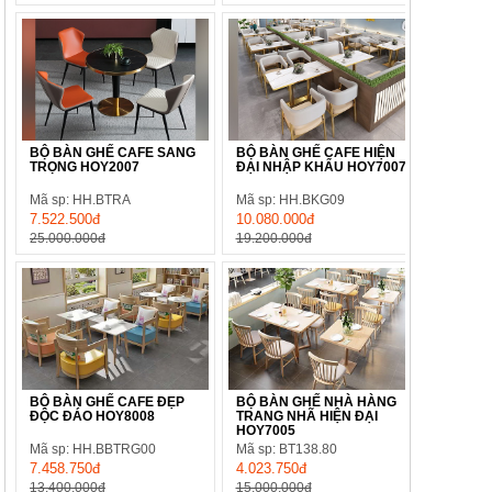
BỘ BÀN GHẾ CAFE SANG
BỘ BÀN GHẾ CAFE HIỆN
TRỌNG HOY2007
ĐẠI NHẬP KHẨU HOY7007
Mã sp: HH.BTRA
Mã sp: HH.BKG09
7.522.500đ
10.080.000đ
25.000.000đ
19.200.000đ
BỘ BÀN GHẾ CAFE ĐẸP
BỘ BÀN GHẾ NHÀ HÀNG
ĐỘC ĐÁO HOY8008
TRANG NHÃ HIỆN ĐẠI
HOY7005
Mã sp: HH.BBTRG00
Mã sp: BT138.80
7.458.750đ
4.023.750đ
13.400.000đ
15.000.000đ