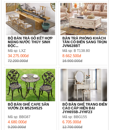
BỘ BÀN TRÀ GỖ KẾT HỢP
BÀN TRÀ PHÒNG KHÁCH
MÁNG NƯỚC THỦY SINH
TÂN CỔ ĐIỂN SANG TRỌNG
ĐỘC...
JVN628BT
Mã sp: LXZ
Mã sp: B T138.80
34.275.000đ
8.662.500đ
72.200.000đ
16.900.000đ
BỘ BÀN GHẾ CAFE SÂN
BỘ BÀN GHẾ TRANG ĐIỂM
VƯỜN ZX M525H525
CAO CẤP HIỆN ĐẠI
JYH655B-JYHF23
Mã sp: BBG87
Mã sp: BBG155
4.680.000đ
6.705.000đ
9.200.000đ
12.700.000đ