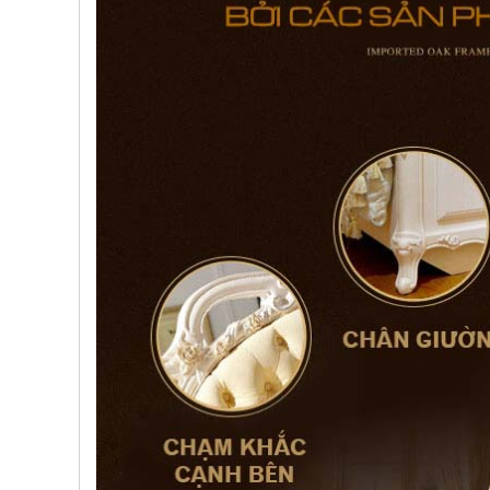
, đồ
trang
trí
Nội
Thất
Nhà
Hàng
Nội
Thất
Nhà
Hàng