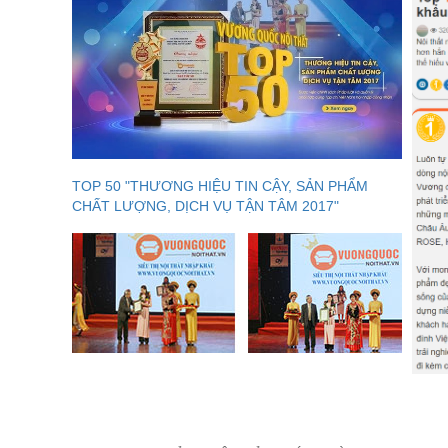
TOP 50 "THƯƠNG HIỆU TIN CẬY, SẢN PHẨM
CHẤT LƯỢNG, DỊCH VỤ TẬN TÂM 2017"