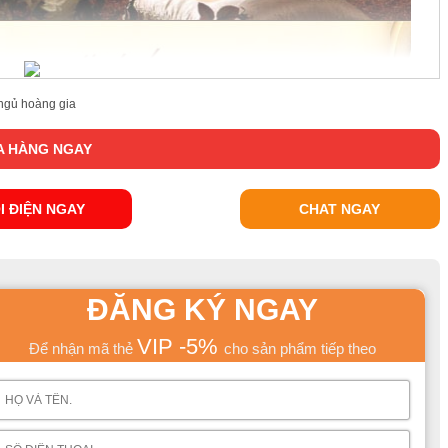
ngủ hoàng gia
 HÀNG NGAY
I ĐIỆN NGAY
CHAT NGAY
ĐĂNG KÝ NGAY
VIP -5%
Để nhận mã thẻ
cho sản phẩm tiếp theo