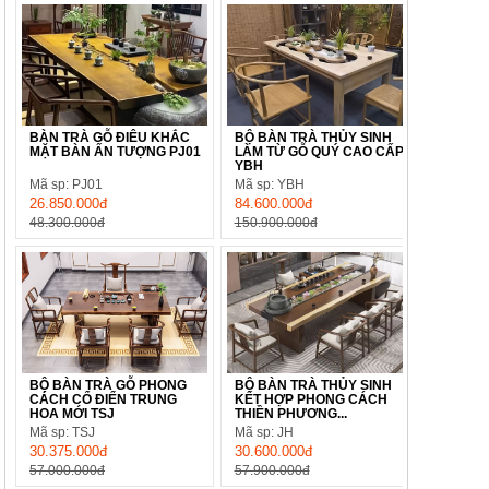
BÀN TRÀ GỖ ĐIÊU KHẮC
BỘ BÀN TRÀ THỦY SINH
MẶT BÀN ẤN TƯỢNG PJ01
LÀM TỪ GỖ QUÝ CAO CẤP
YBH
Mã sp: PJ01
Mã sp: YBH
26.850.000đ
84.600.000đ
48.300.000đ
150.900.000đ
BỘ BÀN TRÀ GỖ PHONG
BỘ BÀN TRÀ THỦY SINH
CÁCH CỔ ĐIỂN TRUNG
KẾT HỢP PHONG CÁCH
HOA MỚI TSJ
THIỀN PHƯƠNG...
Mã sp: TSJ
Mã sp: JH
30.375.000đ
30.600.000đ
57.000.000đ
57.900.000đ