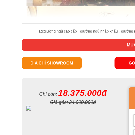
Tag:
giường ngủ cao cấp
,
giường ngủ nhập khẩu
,
giường 
MUA
ĐỊA CHỈ SHOWROOM
GỌ
18.375.000đ
Chỉ còn:
Giá gốc:
34.000.000đ