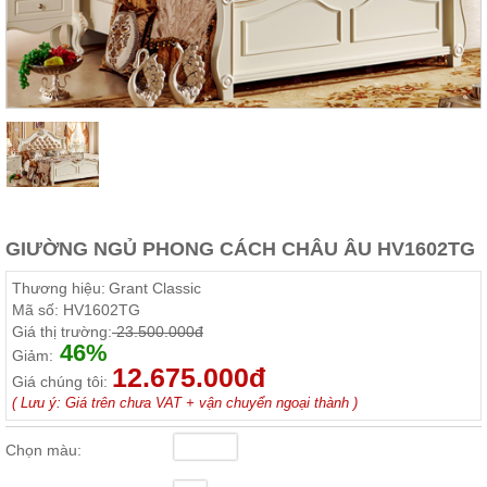
Thất
Phòng
Khách
Sofa,
tủ
rượu,
Bàn
trà...
Nội
Thất
Phòng
GIƯỜNG NGỦ PHONG CÁCH CHÂU ÂU HV1602TG
Ngủ
Giường
Thương hiệu:
Grant Classic
ngủ, tủ
Mã số:
HV1602TG
áo, bàn
Giá thị trường:
23.500.000đ
trang
46%
điểm
Giảm:
12.675.000đ
Giá chúng tôi:
Nội
( Lưu ý: Giá trên chưa VAT + vận chuyển ngoại thành )
Thất
Phòng
Chọn màu:
Ăn
Bàn