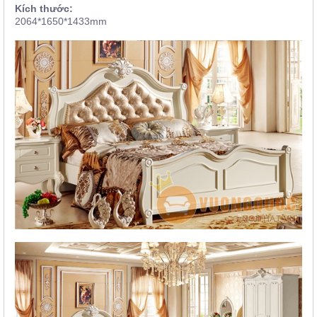
Kích thước:
2064*1650*1433mm