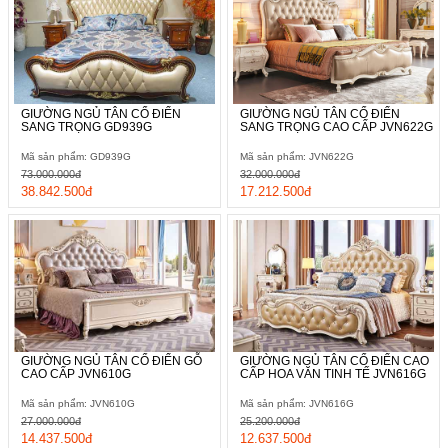
GIƯỜNG NGỦ TÂN CỔ ĐIỂN
GIƯỜNG NGỦ TÂN CỔ ĐIỂN
SANG TRỌNG GD939G
SANG TRỌNG CAO CẤP JVN622G
Mã sản phẩm: GD939G
Mã sản phẩm: JVN622G
73.000.000đ
32.000.000đ
38.842.500đ
17.212.500đ
GIƯỜNG NGỦ TÂN CỔ ĐIỂN GỖ
GIƯỜNG NGỦ TÂN CỔ ĐIỂN CAO
CAO CẤP JVN610G
CẤP HOA VĂN TINH TẾ JVN616G
Mã sản phẩm: JVN610G
Mã sản phẩm: JVN616G
27.000.000đ
25.200.000đ
14.437.500đ
12.637.500đ