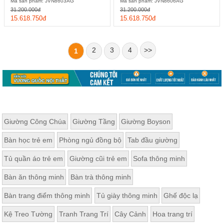
Mã sản phẩm: JVN8603AG
Mã sản phẩm: JVN8606AG
31.200.000đ
31.200.000đ
15.618.750đ
15.618.750đ
2
3
4
>>
1
Giường Công Chúa
Giường Tầng
Giường Boyson
Bàn học trẻ em
Phòng ngủ đồng bộ
Tab đầu giường
Tủ quần áo trẻ em
Giường cũi trẻ em
Sofa thông minh
Bàn ăn thông minh
Bàn trà thông minh
Bàn trang điểm thông minh
Tủ giày thông minh
Ghế độc lạ
Kệ Treo Tường
Tranh Trang Trí
Cây Cảnh
Hoa trang trí