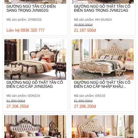
GIƯỜNG NGỦ TÂN CỔ ĐIỂN
GIƯỜNG NGỦ GỖ THẬT TÂN CỔ
SANG TRỌNG JVN602G
ĐIỂN SANG TRỌNG JVN621AG
Mã sản phẩm: JVN602G
Mã sản phẩm: HH.GIUN24
40.500.000đ
Liên hệ:0936 320 777
21.187.500đ
GIƯỜNG NGỦ GỖ THẬT TÂN CỔ
GIƯỜNG NGỦ GỖ THẬT TÂN CỔ
ĐIỂN CAO CẤP JVN620AG
ĐIỂN CAO CẤP NHẬP KHẨU...
Mã sản phẩm: GDN216
Mã sản phẩm: GN102
51.800.000đ
51.800.000đ
27.206.250đ
27.206.250đ