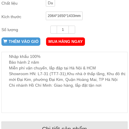
Da
Chất liệu
ăn,
ghế
ăn,
2064*1650*1433mm
kệ
Kích thước
bếp
Số lượng
Nội
Thất
THÊM VÀO GIỎ
MUA HÀNG NGAY
Ban
Công,
Nhập khẩu 100%
Vườn
Bảo hành 2 năm
Bàn
ghế
Miễn phí vận chuyển, lắp đặp tại Hà Nội & HCM
ban
Showroom HN: L7-31 (TT7-31),Khu nhà ở thấp tầng, Khu đô thị
công,
mới Đại Kim, phường Đại Kim, Quận Hoàng Mai, TP Hà Nội
xích
đu,
Chi nhánh Hồ Chí Minh: Giao hàng, lắp đặt tận nơi
ghế...
Phụ
Kiện
Trang
Trí
Cây
cảnh