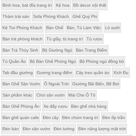
Bình hoa, bát đĩa trang trí
Kệ hoa
Đồ decor nội thất
Thảm trải sàn
Sofa Phòng Khách
Ghế Quý Phi
Kệ Tivi Phòng Khách
Bàn Ghế
Bàn, Tủ Làm Việc
Lò sưởi
Bàn trà phòng khách
Tủ giầy, tủ trang trí
Tủ rượu
Bàn Trà Thủy Sinh
Bộ Giường Ngủ
Bàn Trang Điểm
Tủ Quần Áo
Bộ Bàn Ghế Phòng Ngủ
Bộ Phòng ngủ đồng bộ
Tab đầu giường
Gương trang điểm
Cây treo quần áo
Xích Đu
Bàn Ghế Sân Vườn
Ô Ngoài Trời
Giường Bãi Biển, Bể Bơi
Sản phẩm khác
Chòi sân vườn
Mái Che Ô Tô
Bàn Ghế Phòng Ăn
Xe đẩy rượu
Bàn ghế nhà hàng
Bàn ghế quán cafe
Đèn cây
Đèn chùm trang trí
Đèn ốp trần
Đèn bàn
Đèn sân vườn
Đèn tường
Đèn năng lượng mặt trời