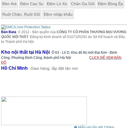
Đèn thả
Đệm Cao Su
Đệm Lò Xo
Chăn Ga Gối
Đệm Bông Ép
Ruột Chăn, Ruột Gối
Đệm nhập khẩu
Bản Bata
© 2012 - Bản quyền của
CÔNG TY CỔ PHẦN THƯƠNG MẠI VƯƠNG
QUỐC NỘI THẤT
. Đăng ký Kinh doanh số 0107105291 do Sở Kế hoạch và Đầu
tư Thành phố Hà Nội.
Kho nội thất tại Hà Nội
:
Ô 63 - Lô D, Khu đô thị mới Đại Kim - Định
Công, Phường Định Công, thành phố Hà Nội
CLICK ĐỂ XEM BẢN
ĐỒ
Hồ Chí Minh
Giao hàng, lắp đặt tận nơi
:
❶ Miễn phí lắp đặt 100km