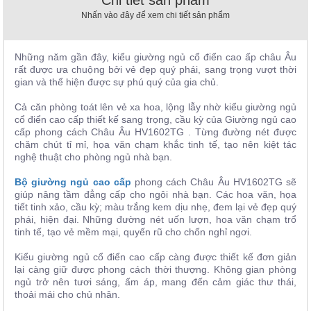
Chi tiết sản phẩm
, đồ
Nhấn vào đây để xem chi tiết sản phẩm
trang
trí
Nội
Những năm gần đây, kiểu giường ngủ cổ điển cao ấp châu Âu
rất được ưa chuộng bởi vẻ đẹp quý phái, sang trọng vượt thời
Thất
gian và thể hiện được sự phú quý của gia chủ.
Nhà
Hàng
Cả căn phòng toát lên vẻ xa hoa, lộng lẫy nhờ kiểu giường ngủ
Nội
cổ điển cao cấp thiết kế sang trọng, cầu kỳ của Giường ngủ cao
Thất
cấp phong cách Châu Âu HV1602TG . Từng đường nét được
Nhà
chăm chút tỉ mỉ, họa văn chạm khắc tinh tế, tạo nên kiệt tác
Hàng
nghệ thuật cho phòng ngủ nhà bạn.
Bộ giường ngủ cao cấp
phong cách Châu Âu HV1602TG sẽ
giúp nâng tầm đẳng cấp cho ngôi nhà bạn. Các hoa văn, họa
tiết tinh xảo, cầu kỳ; màu trắng kem dịu nhẹ, đem lại vẻ đẹp quý
phái, hiện đại. Những đường nét uốn lượn, hoa văn chạm trổ
tinh tế, tạo vẻ mềm mại, quyến rũ cho chốn nghỉ ngơi.
Kiểu giường ngủ cổ điển cao cấp càng được thiết kế đơn giản
lại càng giữ được phong cách thời thượng. Không gian phòng
ngủ trở nên tươi sáng, ấm áp, mang đến cảm giác thư thái,
thoải mái cho chủ nhân.