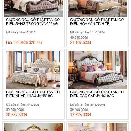
GIƯỜNG NGỦ GỖ THẬT TÂN CỔ
GIƯỜNG NGỦ GỖ THẬT TÂN CỔ
ĐIỂN SANG TRỌNG JVN602AG
ĐIỂN HOA VĂN TINH TẾ...
Mã sản phẩm: GN115
Mã sản phẩm: HH.GN214
40.350.000đ
Liên hệ:0936 320 777
21.187.500đ
GIƯỜNG NGỦ GỖ THẬT TÂN CỔ
GIƯỜNG NGỦ GỖ THẬT TÂN CỔ
ĐIỂN NHẬP KHẨU JVN619G
ĐIỂN CAO CẤP JVN619AG
Mã sản phẩm: JVN619G
Mã sản phẩm: JVN619AG
39.200.000đ
39.200.000đ
20.587.500đ
17.625.000đ