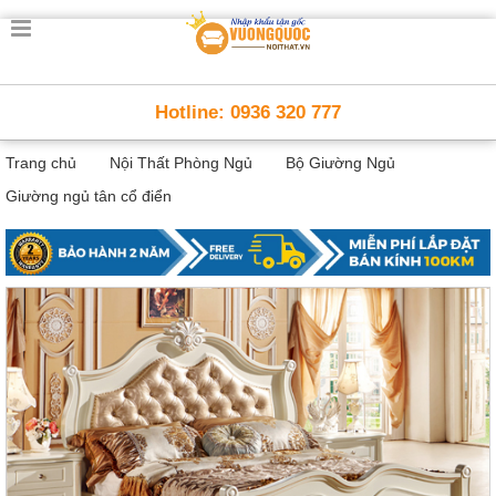
Trang
chủ
Nội
Hotline: 0936 320 777
Thất
Thông
Trang chủ
Nội Thất Phòng Ngủ
Bộ Giường Ngủ
Minh
Nội
Giường ngủ tân cổ điển
thất
thông
minh
Nội
Thất
Trẻ
Em
Giường
tầng,
bàn
học, tủ
sách
Nội