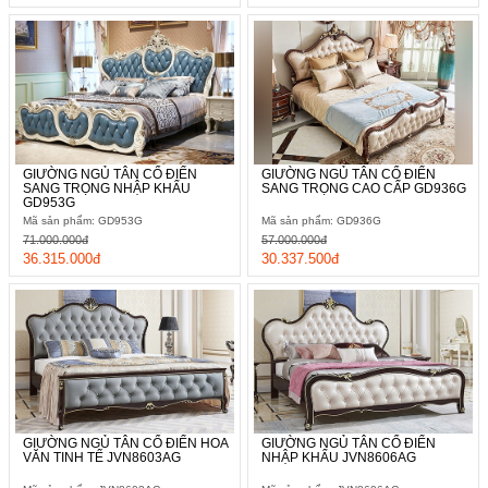
GIƯỜNG NGỦ TÂN CỔ ĐIỂN
GIƯỜNG NGỦ TÂN CỔ ĐIỂN
SANG TRỌNG NHẬP KHẨU
SANG TRỌNG CAO CẤP GD936G
GD953G
Mã sản phẩm: GD953G
Mã sản phẩm: GD936G
71.000.000đ
57.000.000đ
36.315.000đ
30.337.500đ
GIƯỜNG NGỦ TÂN CỔ ĐIỂN HOA
GIƯỜNG NGỦ TÂN CỔ ĐIỂN
VĂN TINH TẾ JVN8603AG
NHẬP KHẨU JVN8606AG