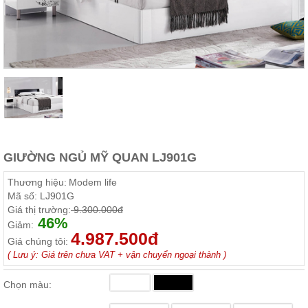
Thất
Phòng
Khách
Sofa,
tủ
rượu,
Bàn
trà...
Nội
Thất
Phòng
GIƯỜNG NGỦ MỸ QUAN LJ901G
Ngủ
Giường
Thương hiệu:
Modem life
ngủ, tủ
Mã số:
LJ901G
áo, bàn
Giá thị trường:
9.300.000đ
trang
46%
điểm
Giảm:
4.987.500đ
Giá chúng tôi:
Nội
( Lưu ý: Giá trên chưa VAT + vận chuyển ngoại thành )
Thất
Phòng
Chọn màu:
Ăn
Bàn