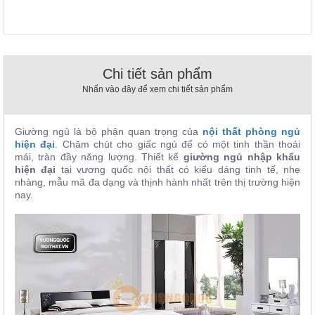
, đồ
trang
trí
Nội
Chi tiết sản phẩm
Thất
Nhà
Nhấn vào đây để xem chi tiết sản phẩm
Hàng
Nội
Thất
Giường ngủ là bộ phận quan trọng của
nội thất phòng ngủ
Nhà
hiện đại
. Chăm chút cho giấc ngủ để có một tinh thần thoải
Hàng
mái, tràn đầy năng lượng. Thiết kế
giường ngủ nhập khẩu
hiện đại
tại vương quốc nội thất có kiểu dáng tinh tế, nhẹ
nhàng, mẫu mã đa dạng và thịnh hành nhất trên thị trường hiện
nay.