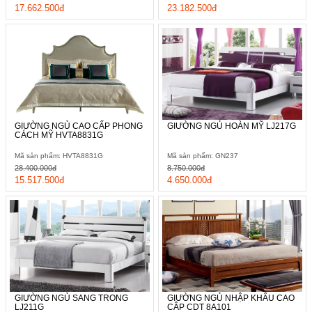
17.662.500đ
23.182.500đ
GIƯỜNG NGỦ CAO CẤP PHONG
GIƯỜNG NGỦ HOÀN MỸ LJ217G
CÁCH MỸ HVTA8831G
Mã sản phẩm: HVTA8831G
Mã sản phẩm: GN237
28.400.000đ
8.750.000đ
15.517.500đ
4.650.000đ
GIƯỜNG NGỦ SANG TRONG
GIƯỜNG NGỦ NHẬP KHẨU CAO
LJ211G
CÂP CDT 8A101