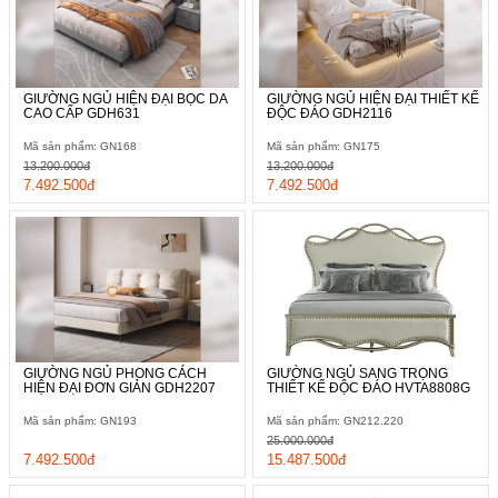
GIƯỜNG NGỦ HIỆN ĐẠI BỌC DA
GIƯỜNG NGỦ HIỆN ĐẠI THIẾT KẾ
CAO CẤP GDH631
ĐỘC ĐÁO GDH2116
Mã sản phẩm: GN168
Mã sản phẩm: GN175
13.200.000đ
13.200.000đ
7.492.500đ
7.492.500đ
GIƯỜNG NGỦ PHONG CÁCH
GIƯỜNG NGỦ SANG TRỌNG
HIỆN ĐẠI ĐƠN GIẢN GDH2207
THIẾT KẾ ĐỘC ĐÁO HVTA8808G
Mã sản phẩm: GN193
Mã sản phẩm: GN212.220
25.000.000đ
7.492.500đ
15.487.500đ