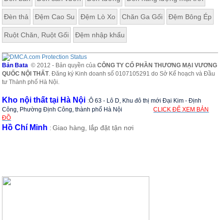
Đèn thả
Đệm Cao Su
Đệm Lò Xo
Chăn Ga Gối
Đệm Bông Ép
Ruột Chăn, Ruột Gối
Đệm nhập khẩu
Bản Bata
© 2012 - Bản quyền của
CÔNG TY CỔ PHẦN THƯƠNG MẠI VƯƠNG
QUỐC NỘI THẤT
. Đăng ký Kinh doanh số 0107105291 do Sở Kế hoạch và Đầu
tư Thành phố Hà Nội.
Kho nội thất tại Hà Nội
:
Ô 63 - Lô D, Khu đô thị mới Đại Kim - Định
Công, Phường Định Công, thành phố Hà Nội
CLICK ĐỂ XEM BẢN
ĐỒ
Hồ Chí Minh
Giao hàng, lắp đặt tận nơi
: