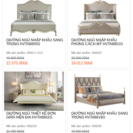
GIƯỜNG NGỦ NHẬP KHẨU SANG
GIƯỜNG NGỦ NHẬP KHẨU
TRỌNG HVTA8805G
PHONG CÁCH MỸ HVTA8801G
Mã sản phẩm: GN217.213
Mã sản phẩm: GN220
40.500.000đ
33.000.000đ
22.575.000đ
19.012.500đ
GIƯỜNG NGỦ THIẾT KẾ ĐƠN
GIƯỜNG NGỦ NHẬP KHẨU SANG
GIẢN HIỆN ĐẠI HVTA8802G
TRỌNG HVTA8819G
Mã sản phẩm: GN218
Mã sản phẩm: GN230
31.000.000đ
43.000.000đ