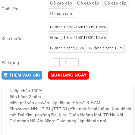
Gỗ cao cấp
Gỗ cao cấp
Gỗ cao cấp
ăn,
ghế
Chất liệu
ăn,
Gỗ cao cấp
kệ
bếp
Giường 1.5m: 2150*1580*910mm
Nội
Giường 1.8m: 2150*1880*910mm
Kích thước
Thất
Ban
Giường pittong 1.5m
Giường pittong 1.8m
Công,
Vườn
Số lượng
Bàn
ghế
ban
THÊM VÀO GIỎ
MUA HÀNG NGAY
công,
xích
đu,
Nhập khẩu 100%
ghế...
Bảo hành 2 năm
Miễn phí vận chuyển, lắp đặp tại Hà Nội & HCM
Phụ
Showroom HN: L7-31 (TT7-31),Khu nhà ở thấp tầng, Khu đô thị
Kiện
mới Đại Kim, phường Đại Kim, Quận Hoàng Mai, TP Hà Nội
Trang
Chi nhánh Hồ Chí Minh: Giao hàng, lắp đặt tận nơi
Trí
Cây
cảnh