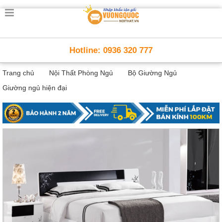
Trang
chủ
Nội
Hotline: 0936 320 777
Thất
Thông
Trang chủ
Nội Thất Phòng Ngủ
Bộ Giường Ngủ
Minh
Nội
Giường ngủ hiện đại
thất
thông
minh
Nội
Thất
Trẻ
Em
Giường
tầng,
bàn
học, tủ
sách
Nội