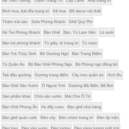
Kệ Treo Tường
Tranh Trang Trí
Cây Cảnh
Hoa trang trí
Bình hoa, bát đĩa trang trí
Kệ hoa
Đồ decor nội thất
Thảm trải sàn
Sofa Phòng Khách
Ghế Quý Phi
Kệ Tivi Phòng Khách
Bàn Ghế
Bàn, Tủ Làm Việc
Lò sưởi
Bàn trà phòng khách
Tủ giầy, tủ trang trí
Tủ rượu
Bàn Trà Thủy Sinh
Bộ Giường Ngủ
Bàn Trang Điểm
Tủ Quần Áo
Bộ Bàn Ghế Phòng Ngủ
Bộ Phòng ngủ đồng bộ
Tab đầu giường
Gương trang điểm
Cây treo quần áo
Xích Đu
Bàn Ghế Sân Vườn
Ô Ngoài Trời
Giường Bãi Biển, Bể Bơi
Sản phẩm khác
Chòi sân vườn
Mái Che Ô Tô
Bàn Ghế Phòng Ăn
Xe đẩy rượu
Bàn ghế nhà hàng
Bàn ghế quán cafe
Đèn cây
Đèn chùm trang trí
Đèn ốp trần
Đèn bàn
Đèn sân vườn
Đèn tường
Đèn năng lượng mặt trời