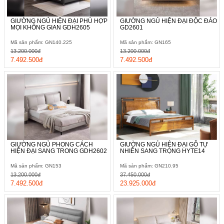
GIƯỜNG NGỦ HIỆN ĐẠI PHÙ HỢP
GIƯỜNG NGỦ HIỆN ĐẠI ĐỘC ĐÁO
MỌI KHÔNG GIAN GDH2605
GD2601
Mã sản phẩm: GN140.225
Mã sản phẩm: GN165
13.200.000đ
13.200.000đ
7.492.500đ
7.492.500đ
GIƯỜNG NGỦ PHONG CÁCH
GIƯỜNG NGỦ HIỆN ĐẠI GỖ TỰ
HIỆN ĐẠI SANG TRONG GDH2602
NHIÊN SANG TRỌNG HYTE14
Mã sản phẩm: GN153
Mã sản phẩm: GN210.95
13.200.000đ
37.450.000đ
7.492.500đ
23.925.000đ