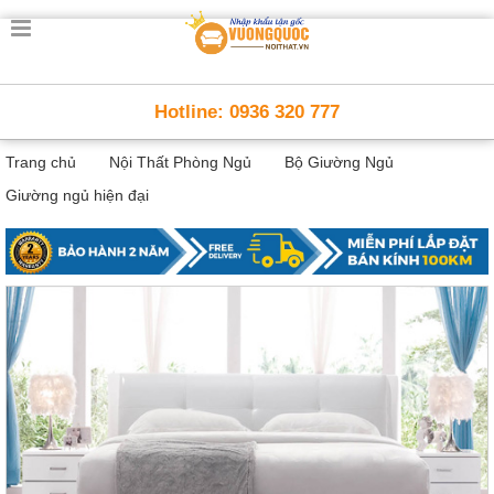
Trang
chủ
Nội
Hotline: 0936 320 777
Thất
Thông
Trang chủ
Nội Thất Phòng Ngủ
Bộ Giường Ngủ
Minh
Nội
Giường ngủ hiện đại
thất
thông
minh
Nội
Thất
Trẻ
Em
Giường
tầng,
bàn
học, tủ
sách
Nội