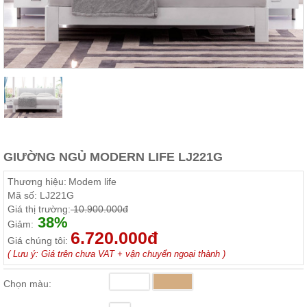
Thất
Phòng
Khách
Sofa,
tủ
rượu,
Bàn
trà...
Nội
Thất
Phòng
GIƯỜNG NGỦ MODERN LIFE LJ221G
Ngủ
Giường
Thương hiệu:
Modem life
ngủ, tủ
Mã số:
LJ221G
áo, bàn
Giá thị trường:
10.900.000đ
trang
38%
điểm
Giảm:
6.720.000đ
Giá chúng tôi:
Nội
( Lưu ý: Giá trên chưa VAT + vận chuyển ngoại thành )
Thất
Phòng
Chọn màu:
Ăn
Bàn