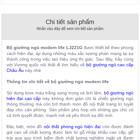
, đồ
trang
trí
Chi tiết sản phẩm
Nội
Nhấn vào đây để xem chi tiết sản phẩm
Thất
Nhà
Hàng
Bộ giường ngủ modern life
LJ221G
được thiết kế theo phong
Nội
cách hiện đại, áp dụng những màu sắc tương phản mang lại sự
Thất
thành công trong việc tạo hiệu ứng thị giác. Sau đây, hãy cùng
Nhà
với Vương quốc nội thất đi tìm hiểu về
bộ giường ngủ cao cấp
Hàng
Châu Âu
này nhé.
Thông tin chi tiết về bộ giường ngủ modern life
Sử dụng tone màu trắng sang trọng và lịch lãm,
bộ giường ngủ
hiện đại cao cấp
này không đơn giản chỉ là chiếc giường ngủ
thông thường mà còn trở thành món đồ nội thất trang trí tuyệt
đẹp cho căn phòng. Sản phẩm phù hợp với những gia chủ có
cá tính quyết đoán, mạnh mẽ và yêu thích sự đổi mới.
Đặc biệt, món đồ
nội thất phòng ngủ hiện đại
còn được đánh
giá cao về chất lượng
được làm từ gỗ nhập khẩu cao cấp, gỗ
trải qua quy trình kiểm định chất lượng nghiêm ngặt và được