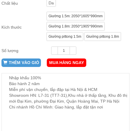
Da
Chất liệu
ăn,
ghế
ăn,
Giường 1.5m: 2050*1605*990mm
kệ
bếp
Giường 1.8m: 2050*1905*990mm
Kích thước
Nội
Giường pittong 1.5m
Giường pittong 1.8m
Thất
Ban
Số lượng
Công,
Vườn
THÊM VÀO GIỎ
MUA HÀNG NGAY
Bàn
ghế
ban
công,
Nhập khẩu 100%
xích
Bảo hành 2 năm
đu,
Miễn phí vận chuyển, lắp đặp tại Hà Nội & HCM
ghế...
Showroom HN: L7-31 (TT7-31),Khu nhà ở thấp tầng, Khu đô thị
Phụ
mới Đại Kim, phường Đại Kim, Quận Hoàng Mai, TP Hà Nội
Chi nhánh Hồ Chí Minh: Giao hàng, lắp đặt tận nơi
Kiện
Trang
Trí
Cây
cảnh