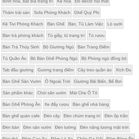
Bình hoa, bát đĩa trang trí
Kệ hoa
Đồ decor nội thất
Thảm trải sàn
Sofa Phòng Khách
Ghế Quý Phi
Kệ Tivi Phòng Khách
Bàn Ghế
Bàn, Tủ Làm Việc
Lò sưởi
Bàn trà phòng khách
Tủ giầy, tủ trang trí
Tủ rượu
Bàn Trà Thủy Sinh
Bộ Giường Ngủ
Bàn Trang Điểm
Tủ Quần Áo
Bộ Bàn Ghế Phòng Ngủ
Bộ Phòng ngủ đồng bộ
Tab đầu giường
Gương trang điểm
Cây treo quần áo
Xích Đu
Bàn Ghế Sân Vườn
Ô Ngoài Trời
Giường Bãi Biển, Bể Bơi
Sản phẩm khác
Chòi sân vườn
Mái Che Ô Tô
Bàn Ghế Phòng Ăn
Xe đẩy rượu
Bàn ghế nhà hàng
Bàn ghế quán cafe
Đèn cây
Đèn chùm trang trí
Đèn ốp trần
Đèn bàn
Đèn sân vườn
Đèn tường
Đèn năng lượng mặt trời
Đèn thả
Đệm Cao Su
Đệm Lò Xo
Chăn Ga Gối
Đệm Bông Ép