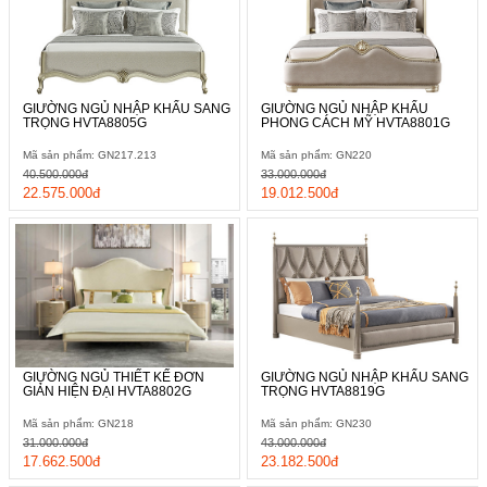
GIƯỜNG NGỦ NHẬP KHẨU SANG
GIƯỜNG NGỦ NHẬP KHẨU
TRỌNG HVTA8805G
PHONG CÁCH MỸ HVTA8801G
Mã sản phẩm: GN217.213
Mã sản phẩm: GN220
40.500.000đ
33.000.000đ
22.575.000đ
19.012.500đ
GIƯỜNG NGỦ THIẾT KẾ ĐƠN
GIƯỜNG NGỦ NHẬP KHẨU SANG
GIẢN HIỆN ĐẠI HVTA8802G
TRỌNG HVTA8819G
Mã sản phẩm: GN218
Mã sản phẩm: GN230
31.000.000đ
43.000.000đ
17.662.500đ
23.182.500đ