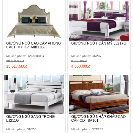
GIƯỜNG NGỦ CAO CẤP PHONG
GIƯỜNG NGỦ HOÀN MỸ LJ217G
CÁCH MỸ HVTA8831G
Mã sản phẩm: HVTA8831G
Mã sản phẩm: GN237
28.400.000đ
8.750.000đ
15.517.500đ
4.650.000đ
GIƯỜNG NGỦ SANG TRONG
GIƯỜNG NGỦ NHẬP KHẨU CAO
LJ211G
CÂP CDT 8A101
Mã sản phẩm: GN250
Mã sản phẩm: GTE288