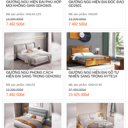
GIƯỜNG NGỦ HIỆN ĐẠI PHÙ HỢP
GIƯỜNG NGỦ HIỆN ĐẠI ĐỘC ĐÁO
MỌI KHÔNG GIAN GDH2605
GD2601
Mã sản phẩm: GN140.225
Mã sản phẩm: GN165
13.200.000đ
13.200.000đ
7.492.500đ
7.492.500đ
GIƯỜNG NGỦ PHONG CÁCH
GIƯỜNG NGỦ HIỆN ĐẠI GỖ TỰ
HIỆN ĐẠI SANG TRONG GDH2602
NHIÊN SANG TRỌNG HYTE14
Mã sản phẩm: GN153
Mã sản phẩm: GN210.95
13.200.000đ
37.450.000đ
7.492.500đ
23.925.000đ