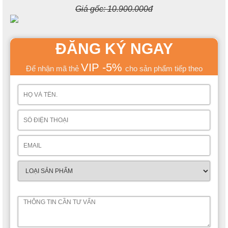
Giá gốc:
10.900.000đ
ĐĂNG KÝ NGAY
VIP -5%
Để nhận mã thẻ
cho sản phẩm tiếp theo