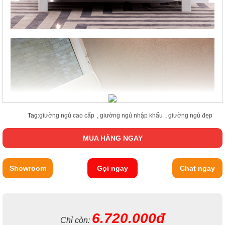
Tag:
giường ngủ cao cấp
,
giường ngủ nhập khẩu
,
giường ngủ đẹp
MUA HÀNG NGAY
Showroom
Gọi ngay
Chat ngay
6.720.000đ
Chỉ còn: