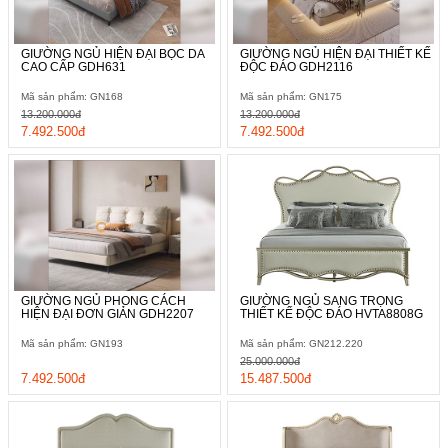
GIƯỜNG NGỦ HIỆN ĐẠI BỌC DA
GIƯỜNG NGỦ HIỆN ĐẠI THIẾT KẾ
CAO CẤP GDH631
ĐỘC ĐÁO GDH2116
Mã sản phẩm: GN168
Mã sản phẩm: GN175
13.200.000đ
13.200.000đ
7.492.500đ
7.492.500đ
GIƯỜNG NGỦ PHONG CÁCH
GIƯỜNG NGỦ SANG TRỌNG
HIỆN ĐẠI ĐƠN GIẢN GDH2207
THIẾT KẾ ĐỘC ĐÁO HVTA8808G
Mã sản phẩm: GN193
Mã sản phẩm: GN212.220
25.000.000đ
7.492.500đ
15.487.500đ