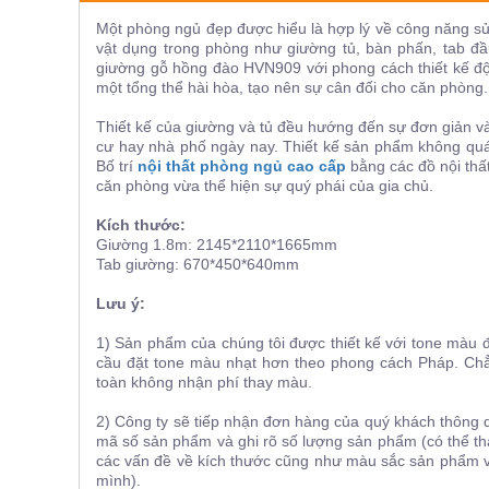
ăn,
Một phòng ngủ đẹp được hiểu là hợp lý về công năng sử
ghế
ăn,
vật dụng trong phòng như giường tủ, bàn phấn, tab đầ
kệ
giường gỗ hồng đào HVN909 với phong cách thiết kế độc
bếp
một tổng thể hài hòa, tạo nên sự cân đối cho căn phòng.
Nội
Thiết kế của giường và tủ đều hướng đến sự đơn giản và 
Thất
cư hay nhà phố ngày nay. Thiết kế sản phẩm không quá
Bố trí
nội thất phòng ngủ cao cấp
bằng các đồ nội thấ
Ban
căn phòng vừa thể hiện sự quý phái của gia chủ.
Công,
Vườn
Kích thước:
Bàn
Giường 1.8m: 2145*2110*1665mm
ghế
Tab giường: 670*450*640mm
ban
công,
Lưu ý:
xích
đu,
ghế...
1) Sản phẩm của chúng tôi được thiết kế với tone màu
cầu đặt tone màu nhạt hơn theo phong cách Pháp. Ch
Phụ
toàn không nhận phí thay màu.
Kiện
2) Công ty sẽ tiếp nhận đơn hàng của quý khách thông 
Trang
mã số sản phẩm và ghi rõ số lượng sản phẩm (có thể tha
Trí
các vấn đề về kích thước cũng như màu sắc sản phẩm v
Cây
mình).
cảnh