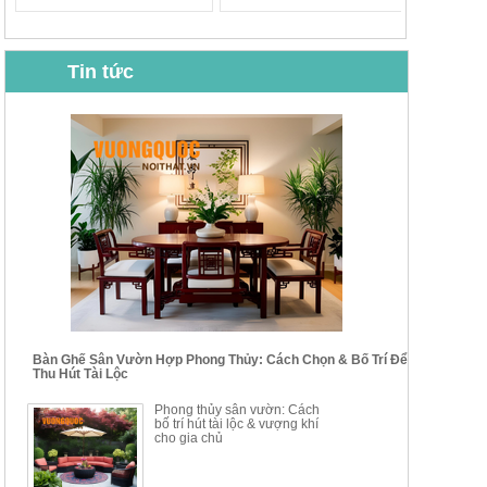
Tin tức
BỘ BÀN GHẾ CAFE NHẬP
BỘ BÀN TRÀ GỖ TỰ NHIÊN
KHẨU CAO CẤP HOY7006
PHONG CÁCH TRUNG HOA
KIỂU MỚI...
Mã sp: BT135
Mã sp: BT138.80
14.178.750đ
20.250.000đ
24.700.000đ
39.150.000đ
Bàn Ghế Sân Vườn Hợp Phong Thủy: Cách Chọn & Bố Trí Để
Thu Hút Tài Lộc
BỘ BÀN TRÀ GỖ PHONG
BỘ BÀN GHẾ CAFE KIỂU
Phong thủy sân vườn: Cách
CÁCH MỚI KẾT HỢP KHAY
DÁNG ĐƠN GIẢN HIỆN ĐẠI
bố trí hút tài lộc & vượng khí
NHÚNG TRÀ YDX
HOY8010
cho gia chủ
Mã sp: BT150.46
Mã sp: BBA90
17.617.500đ
9.217.500đ