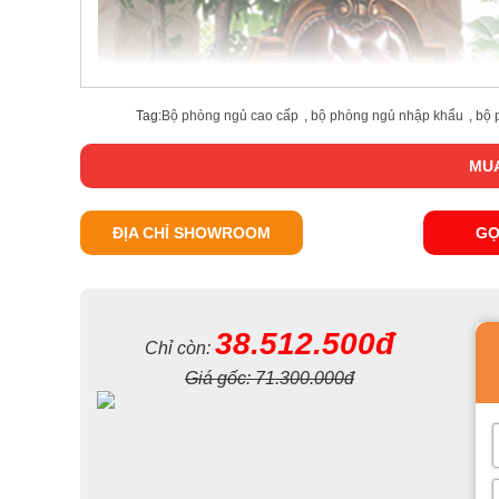
Tag:
Bộ phòng ngủ cao cấp
,
bộ phòng ngủ nhập khẩu
,
bộ 
MUA
ĐỊA CHỈ SHOWROOM
GỌ
38.512.500đ
Chỉ còn:
Giá gốc:
71.300.000đ