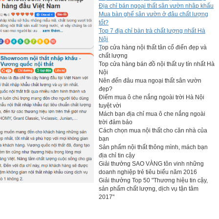
Địa chỉ bán ngoại thất sân vườn nhâp khẩu
Mua bàn ghế sân vườn ở đâu chất lượng
tốt?
Top 7 địa chỉ bàn trà chất lượng nhất Hà
Nội
T
op cửa hàng nội thất tân cổ điển đẹp và
chất lượng
Top cửa hàng bán đồ nội thất uy tín nhất Hà
Nội
Nên đến đâu mua ngoại thất sân vườn
đẹp?
Điểm mua ô che nắng ngoài trời Hà Nội
tuyệt vời
Mách bạn địa chỉ mua ô che nắng ngoài
trời đảm bảo
Cách chọn mua nội thất cho căn nhà của
bạn
Sản phẩm nội thất thông mình, mách bạn
địa chỉ tin cậy
Giải thưởng SAO VÀNG tôn vinh những
doanh nghiệp trẻ tiêu biểu năm 2016
Giải thưởng Top 50 "Thương hiệu tin cậy,
sản phẩm chất lượng, dịch vụ tận tâm
2017"