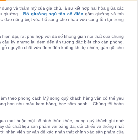
 dụng và thẩm mỹ của gia chủ, là sự kết hợp hài hòa giữa các
u giường...
Bộ giường ngủ tân cổ điển
gồm giường và tab
 đáo riêng biệt vừa bổ sung cho nhau vừa cùng tồn tại trong
hiện đại, rất phù hợp với đa số không gian nội thất của chung
 cầu kỳ nhưng lại đem đến ấn tượng đặc biệt cho căn phòng.
t gỗ nguyên chất vừa đem đến không khí tự nhiên, gần gũi cho
 đậm theo phong cách Mỹ song quý khách hàng vẫn có thể yêu
ẳng hạn như màu kem hồng, bạc sâm panh... Chúng tôi hoàn
qua mail hoặc một số hình thức khác, mong quý khách ghi nhớ
y đổi chất liệu sản phẩm vải bằng da, đối chiếu và thống nhất
ới nhân viên tư vấn để xác nhận thật chính xác sản phẩm của