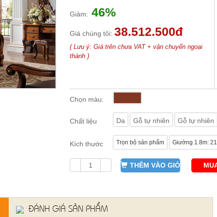
46%
Giảm:
38.512.500đ
Giá chúng tôi:
( Lưu ý: Giá trên chưa VAT + vận chuyển ngoại
thành )
Chọn màu:
Da
Gỗ tự nhiên
Gỗ tự nhiên
Chất liệu
Trọn bộ sản phẩm
Giường 1.8m: 
Kích thước
THÊM VÀO GIỎ
MUA
ĐÁNH GIÁ SẢN PHẨM