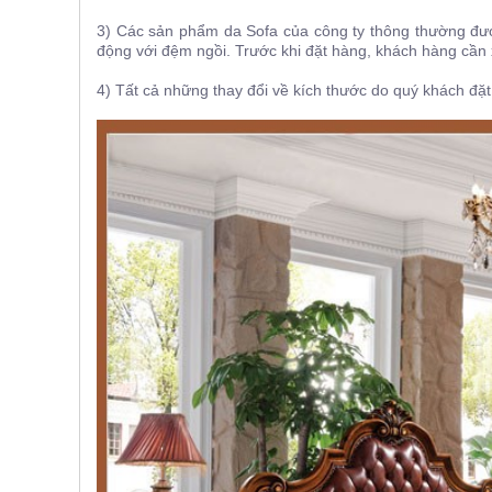
, đồ
3) Các sản phẩm da Sofa của công ty thông thường được 
trang
trí
động với đệm ngồi. Trước khi đặt hàng, khách hàng cần 
Nội
4) Tất cả những thay đổi về kích thước do quý khách đặ
Thất
Nhà
Hàng
Nội
Thất
Nhà
Hàng