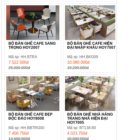
BỘ BÀN GHẾ CAFE SANG
BỘ BÀN GHẾ CAFE HIỆN
TRỌNG HOY2007
ĐẠI NHẬP KHẨU HOY7007
Mã sp: HH.BTRA
Mã sp: HH.BKG09
7.522.500đ
10.080.000đ
25.000.000đ
19.200.000đ
BỘ BÀN GHẾ CAFE ĐẸP
BỘ BÀN GHẾ NHÀ HÀNG
ĐỘC ĐÁO HOY8008
TRANG NHÃ HIỆN ĐẠI
HOY7005
Mã sp: HH.BBTRG00
Mã sp: BT138.80
7.458.750đ
4.023.750đ
13.400.000đ
15.000.000đ