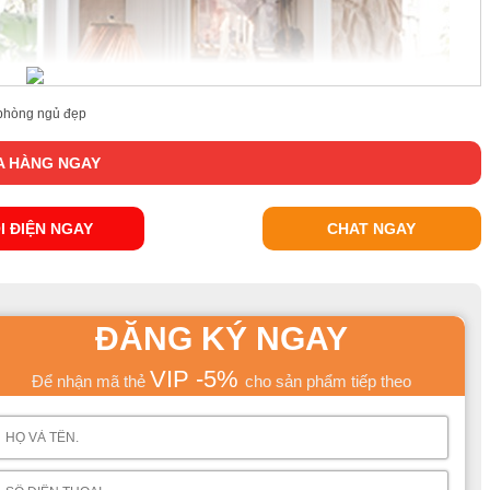
phòng ngủ đẹp
 HÀNG NGAY
I ĐIỆN NGAY
CHAT NGAY
ĐĂNG KÝ NGAY
VIP -5%
Để nhận mã thẻ
cho sản phẩm tiếp theo