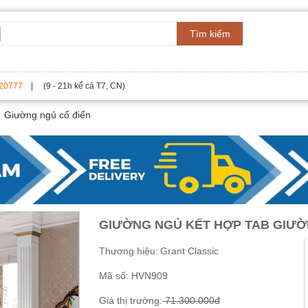
Tìm kiếm
20777
| (9 - 21h kể cả T7, CN)
Giường ngủ cổ điển
GIƯỜNG NGỦ KẾT HỢP TAB GIƯỜ
Thương hiệu:
Grant Classic
Mã số:
HVN909
Giá thị trường:
71.300.000đ