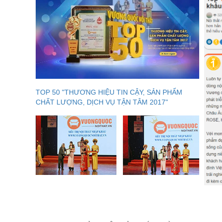
TOP 50 "THƯƠNG HIỆU TIN CẬY, SẢN PHẨM
CHẤT LƯỢNG, DỊCH VỤ TẬN TÂM 2017"