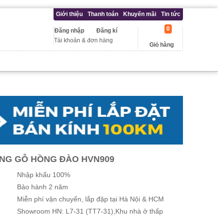
Giới thiệu
Thanh toán
Khuyến mãi
Tin tức
0
Đăng nhập
Đăng kí
Tài khoản & đơn hàng
Giỏ hàng
NG GỖ HỒNG ĐÀO HVN909
Nhập khẩu 100%
Bảo hành 2 năm
Miễn phí vận chuyển, lắp đặp tại Hà Nội & HCM
Showroom HN: L7-31 (TT7-31),Khu nhà ở thấp