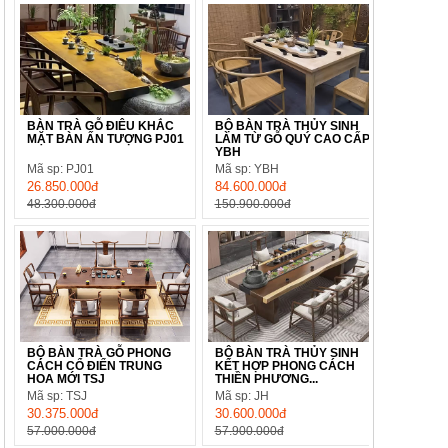
BÀN TRÀ GỖ ĐIÊU KHẮC
BỘ BÀN TRÀ THỦY SINH
MẶT BÀN ẤN TƯỢNG PJ01
LÀM TỪ GỖ QUÝ CAO CẤP
YBH
Mã sp: PJ01
Mã sp: YBH
26.850.000đ
84.600.000đ
48.300.000đ
150.900.000đ
BỘ BÀN TRÀ GỖ PHONG
BỘ BÀN TRÀ THỦY SINH
CÁCH CỔ ĐIỂN TRUNG
KẾT HỢP PHONG CÁCH
HOA MỚI TSJ
THIỀN PHƯƠNG...
Mã sp: TSJ
Mã sp: JH
30.375.000đ
30.600.000đ
57.000.000đ
57.900.000đ