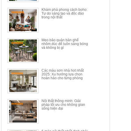
34.100.000đ
16.200.000đ
Khám phá phong cách boho:
Tự do sáng tạo và độc đáo
trong nội thất
Mẹo bảo quản bàn ghế
nhôm đúc để luôn sáng bóng
BÀN GHẾ TRANG ĐIỂM
BỘ BÀN ĂN ĐẢO MẶT ĐÁ
và không bị gỉ
THÔNG MINH HIỆN ĐẠI
PHIẾN AK3699
TÍCH HỢP SẠC...
Mã sp: HH.BTD08
Mã sp: GXD160.76
6.510.000đ
19.965.000đ
11.200.000đ
33.000.000đ
Các màu sơn nhà hot nhất
2025: Xu hướng lựa chọn
hoàn hảo cho từng phòng
Nội thất thông minh: Giải
pháp tối ưu cho không gian
sống hiện đại