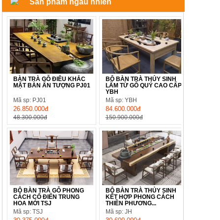
Sản phẩm ngẫu nhiên
BÀN TRÀ GỖ ĐIÊU KHẮC
BỘ BÀN TRÀ THỦY SINH
MẶT BÀN ẤN TƯỢNG PJ01
LÀM TỪ GỖ QUÝ CAO CẤP
YBH
Mã sp: PJ01
Mã sp: YBH
26.850.000đ
84.600.000đ
48.300.000đ
150.900.000đ
BỘ BÀN TRÀ GỖ PHONG
BỘ BÀN TRÀ THỦY SINH
CÁCH CỔ ĐIỂN TRUNG
KẾT HỢP PHONG CÁCH
HOA MỚI TSJ
THIỀN PHƯƠNG...
Mã sp: TSJ
Mã sp: JH