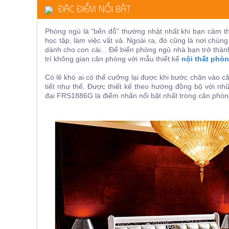
ĐẶC ĐIỂM NỔI BẬT
ăn,
ghế
ăn,
kệ
Phòng ngủ là "bến đỗ" thường nhật nhất khi bạn cảm th
bếp
học tập, làm việc vất vả. Ngoài ra, đó cũng là nơi chú
dành cho con cái... Để biến phòng ngủ nhà bạn trở thàn
Nội
trí không gian căn phòng với mẫu thiết kế
nội thất phò
Thất
Có lẽ khó ai có thể cưỡng lại được khi bước chân vào 
Ban
tiết như thế. Được thiết kế theo hướng đồng bộ với nh
Công,
đại
FRS1886G là điểm nhấn nổi bật nhất trong căn phò
Vườn
Bàn
ghế
ban
công,
xích
đu,
ghế...
Phụ
Kiện
Trang
Trí
Cây
cảnh