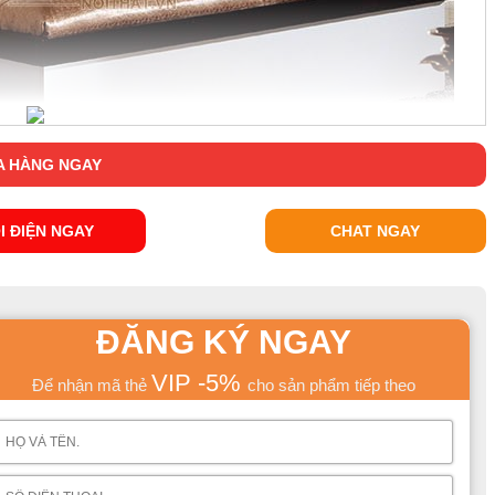
 HÀNG NGAY
I ĐIỆN NGAY
CHAT NGAY
ĐĂNG KÝ NGAY
VIP -5%
Để nhận mã thẻ
cho sản phẩm tiếp theo