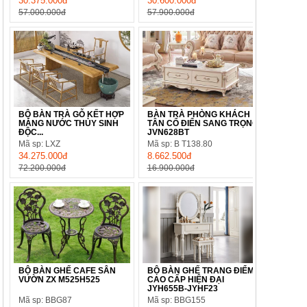
30.375.000đ
30.600.000đ
57.000.000đ
57.900.000đ
BỘ BÀN TRÀ GỖ KẾT HỢP
BÀN TRÀ PHÒNG KHÁCH
MÁNG NƯỚC THỦY SINH
TÂN CỔ ĐIỂN SANG TRỌNG
ĐỘC...
JVN628BT
Mã sp: LXZ
Mã sp: B T138.80
34.275.000đ
8.662.500đ
72.200.000đ
16.900.000đ
BỘ BÀN GHẾ CAFE SÂN
BỘ BÀN GHẾ TRANG ĐIỂM
VƯỜN ZX M525H525
CAO CẤP HIỆN ĐẠI
JYH655B-JYHF23
Mã sp: BBG87
Mã sp: BBG155