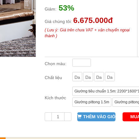
53%
Giảm:
6.675.000đ
Giá chúng tôi:
( Lưu ý: Giá trên chưa VAT + vận chuyển ngoại
thành )
Chọn màu:
Da
Da
Da
Da
Chất liệu
Giường tiêu chuẩn 1.5m: 2200*1600
Kích thước
Giường pittong 1.5m
Giường pitton
THÊM VÀO GIỎ
MUA