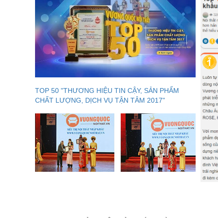
TOP 50 "THƯƠNG HIỆU TIN CẬY, SẢN PHẨM
CHẤT LƯỢNG, DỊCH VỤ TẬN TÂM 2017"