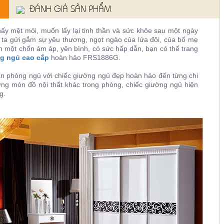
ĐÁNH GIÁ SẢN PHẨM
ấy mệt mỏi, muốn lấy lại tinh thần và sức khỏe sau một ngày
ng ta gửi gắm sự yêu thương, ngọt ngào của lứa đôi, của bố mẹ
h một chốn ám áp, yên bình, có sức hấp dẫn, bạn có thể trang
ng ngủ cao cấp
hoàn hảo
FRS1886G
.
căn phòng ngủ với chiếc giường ngủ đẹp hoàn hảo đến từng chi
ững món đồ nội thất khác trong phòng, chiếc giường ngủ
hiện
ng
.