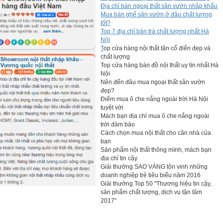
Địa chỉ bán ngoại thất sân vườn nhâp khẩu
Mua bàn ghế sân vườn ở đâu chất lượng
tốt?
Top 7 địa chỉ bàn trà chất lượng nhất Hà
Nội
T
op cửa hàng nội thất tân cổ điển đẹp và
chất lượng
Top cửa hàng bán đồ nội thất uy tín nhất Hà
Nội
Nên đến đâu mua ngoại thất sân vườn
đẹp?
Điểm mua ô che nắng ngoài trời Hà Nội
tuyệt vời
Mách bạn địa chỉ mua ô che nắng ngoài
trời đảm bảo
Cách chọn mua nội thất cho căn nhà của
bạn
Sản phẩm nội thất thông mình, mách bạn
địa chỉ tin cậy
Giải thưởng SAO VÀNG tôn vinh những
doanh nghiệp trẻ tiêu biểu năm 2016
Giải thưởng Top 50 "Thương hiệu tin cậy,
sản phẩm chất lượng, dịch vụ tận tâm
2017"