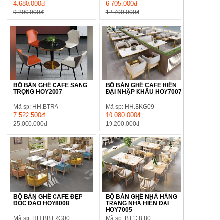
4.680.000đ
6.705.000đ
9.200.000đ
12.700.000đ
BỘ BÀN GHẾ CAFE SANG
BỘ BÀN GHẾ CAFE HIỆN
TRỌNG HOY2007
ĐẠI NHẬP KHẨU HOY7007
Mã sp: HH.BTRA
Mã sp: HH.BKG09
7.522.500đ
10.080.000đ
25.000.000đ
19.200.000đ
BỘ BÀN GHẾ CAFE ĐẸP
BỘ BÀN GHẾ NHÀ HÀNG
ĐỘC ĐÁO HOY8008
TRANG NHÃ HIỆN ĐẠI
HOY7005
Mã sp: HH.BBTRG00
Mã sp: BT138.80