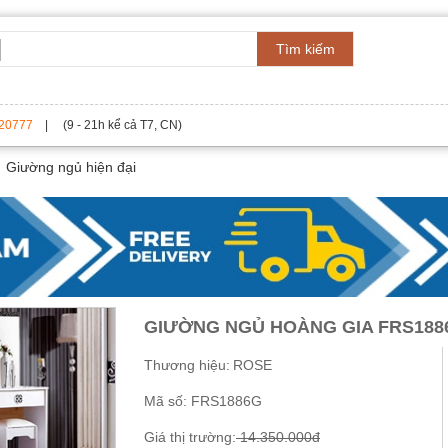
Tìm kiếm
20777
| (9 - 21h kể cả T7, CN)
Giường ngủ hiện đại
GIƯỜNG NGỦ HOÀNG GIA FRS188
Thương hiệu:
ROSE
Mã số:
FRS1886G
Giá thị trường:
14.350.000đ