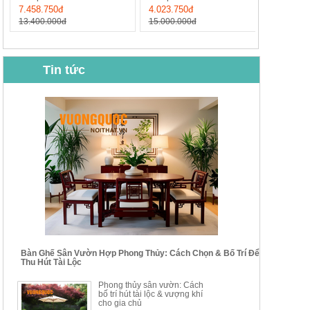
7.458.750đ
4.023.750đ
13.400.000đ
15.000.000đ
Tin tức
BỘ BÀN GHẾ CAFE NHẬP
BỘ BÀN TRÀ GỖ TỰ NHIÊN
KHẨU CAO CẤP HOY7006
PHONG CÁCH TRUNG HOA
KIỂU MỚI...
Mã sp: BT135
Mã sp: BT138.80
14.178.750đ
20.250.000đ
24.700.000đ
39.150.000đ
Bàn Ghế Sân Vườn Hợp Phong Thủy: Cách Chọn & Bố Trí Để
Thu Hút Tài Lộc
BỘ BÀN TRÀ GỖ PHONG
BỘ BÀN GHẾ CAFE KIỂU
Phong thủy sân vườn: Cách
CÁCH MỚI KẾT HỢP KHAY
DÁNG ĐƠN GIẢN HIỆN ĐẠI
bố trí hút tài lộc & vượng khí
NHÚNG TRÀ YDX
HOY8010
cho gia chủ