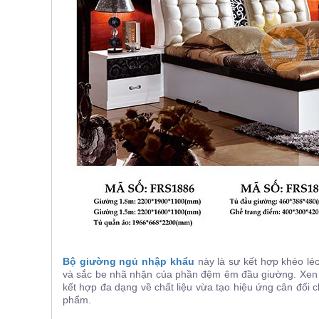
, đồ
trang
trí
Nội
Thất
Nhà
Hàng
Nội
Thất
Nhà
Hàng
Bộ giường ngủ nhập khẩu
này là sự kết hợp khéo léo
và sắc be nhã nhặn của phần đệm êm đầu giường. Xen 
kết hợp đa dạng về chất liệu vừa tạo hiệu ứng cân đố
phẩm.