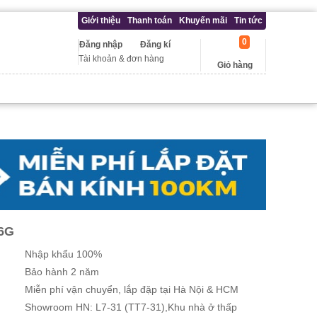
Giới thiệu
Thanh toán
Khuyến mãi
Tin tức
0
Đăng nhập
Đăng kí
Tài khoản & đơn hàng
Giỏ hàng
6G
Nhập khẩu 100%
Bảo hành 2 năm
Miễn phí vận chuyển, lắp đặp tại Hà Nội & HCM
Showroom HN: L7-31 (TT7-31),Khu nhà ở thấp