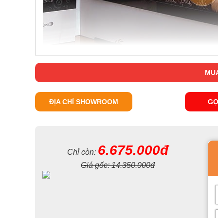
MUA
ĐỊA CHỈ SHOWROOM
GỌ
6.675.000đ
Chỉ còn:
Giá gốc:
14.350.000đ