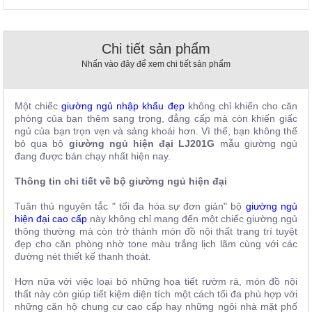
, đồ
trang
trí
Chi tiết sản phẩm
Nội
Nhấn vào đây để xem chi tiết sản phẩm
Thất
Nhà
Hàng
Một chiếc
giường ngủ nhập khẩu đẹp
không chỉ khiến cho căn
Nội
phòng của bạn thêm sang trọng, đẳng cấp mà còn khiến giấc
Thất
ngủ của bạn trọn vẹn và sảng khoái hơn. Vì thế, bạn không thể
Nhà
bỏ qua bộ
giường ngủ hiện đại LJ201G
mẫu giường ngủ
Hàng
đang được bán chạy nhất hiện nay.
Thông tin chi tiết về bộ giường ngủ hiện đại
Tuân thủ nguyên tắc " tối đa hóa sự đơn giản" bộ
giường ngủ
hiện đại cao cấp
này không chỉ mang đến một chiếc giường ngủ
thông thường mà còn trở thành món đồ nội thất trang trí tuyệt
đẹp cho căn phòng nhờ tone màu trắng lịch lãm cùng với các
đường nét thiết kế thanh thoát.
Hơn nữa với việc loại bỏ những họa tiết rườm rà, món đồ nội
thất này còn giúp tiết kiệm diện tích một cách tối đa phù hợp với
những căn hộ chung cư cao cấp hay những ngôi nhà mặt phố