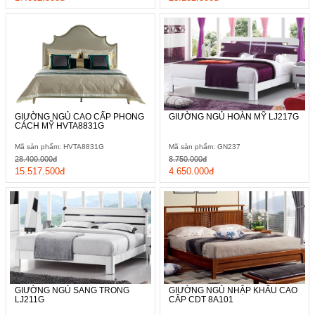
GIƯỜNG NGỦ CAO CẤP PHONG
GIƯỜNG NGỦ HOÀN MỸ LJ217G
CÁCH MỸ HVTA8831G
Mã sản phẩm: HVTA8831G
Mã sản phẩm: GN237
28.400.000đ
8.750.000đ
15.517.500đ
4.650.000đ
GIƯỜNG NGỦ SANG TRONG
GIƯỜNG NGỦ NHẬP KHẨU CAO
LJ211G
CÂP CDT 8A101