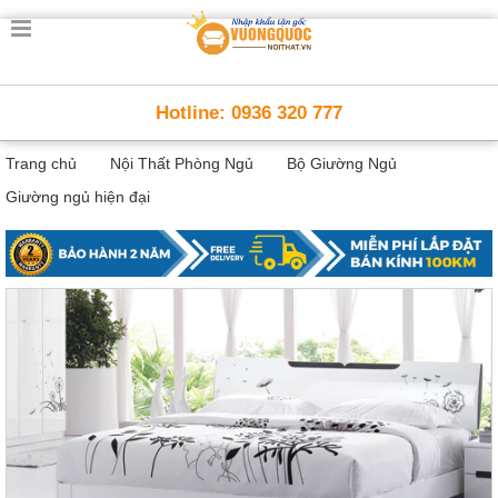
Trang
chủ
Nội
Hotline: 0936 320 777
Thất
Thông
Trang chủ
Nội Thất Phòng Ngủ
Bộ Giường Ngủ
Minh
Nội
Giường ngủ hiện đại
thất
thông
minh
Nội
Thất
Trẻ
Em
Giường
tầng,
bàn
học, tủ
sách
Nội