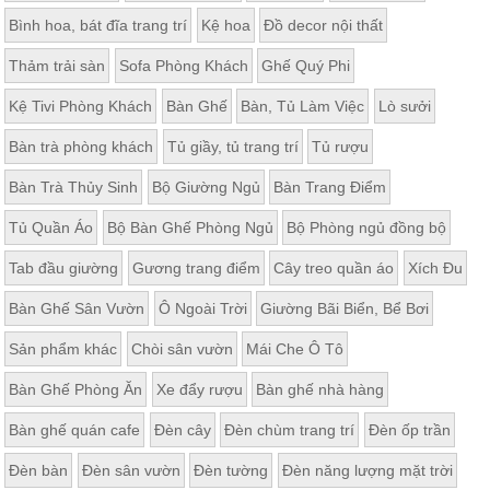
Bình hoa, bát đĩa trang trí
Kệ hoa
Đồ decor nội thất
Thảm trải sàn
Sofa Phòng Khách
Ghế Quý Phi
Kệ Tivi Phòng Khách
Bàn Ghế
Bàn, Tủ Làm Việc
Lò sưởi
Bàn trà phòng khách
Tủ giầy, tủ trang trí
Tủ rượu
Bàn Trà Thủy Sinh
Bộ Giường Ngủ
Bàn Trang Điểm
Tủ Quần Áo
Bộ Bàn Ghế Phòng Ngủ
Bộ Phòng ngủ đồng bộ
Tab đầu giường
Gương trang điểm
Cây treo quần áo
Xích Đu
Bàn Ghế Sân Vườn
Ô Ngoài Trời
Giường Bãi Biển, Bể Bơi
Sản phẩm khác
Chòi sân vườn
Mái Che Ô Tô
Bàn Ghế Phòng Ăn
Xe đẩy rượu
Bàn ghế nhà hàng
Bàn ghế quán cafe
Đèn cây
Đèn chùm trang trí
Đèn ốp trần
Đèn bàn
Đèn sân vườn
Đèn tường
Đèn năng lượng mặt trời