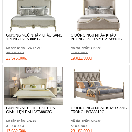
GIƯỜNG NGỦ NHẬP KHẨU SANG
GIƯỜNG NGỦ NHẬP KHẨU
TRỌNG HVTA8805G
PHONG CÁCH MỸ HVTA8801G
Mã sản phẩm: GN217.213
Mã sản phẩm: GN220
40.500.000đ
33.000.000đ
22.575.000đ
19.012.500đ
GIƯỜNG NGỦ THIẾT KẾ ĐƠN
GIƯỜNG NGỦ NHẬP KHẨU SANG
GIẢN HIỆN ĐẠI HVTA8802G
TRỌNG HVTA8819G
Mã sản phẩm: GN218
Mã sản phẩm: GN230
31.000.000đ
43.000.000đ
17.662.500đ
23.182.500đ