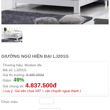
Thất
Phòng
Khách
Sofa,
tủ
rượu,
Bàn
trà...
Nội
Thất
Phòng
GIƯỜNG NGỦ HIỆN ĐẠI LJ201G
Ngủ
Giường
Thương hiệu:
Modem life
ngủ, tủ
Mã số:
LJ201G
áo, bàn
Giá thị trường:
9.485.000đ
trang
49%
điểm
Giảm:
4.837.500đ
Giá chúng tôi:
Nội
( Lưu ý: Giá trên chưa VAT + vận chuyển ngoại thành )
Thất
Phòng
Chọn màu:
Ăn
Bàn