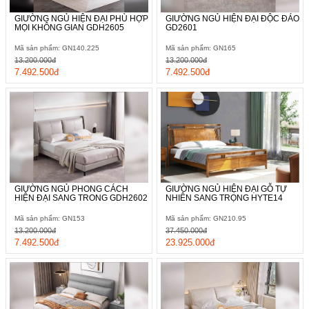
GIƯỜNG NGỦ HIỆN ĐẠI PHÙ HỢP
GIƯỜNG NGỦ HIỆN ĐẠI ĐỘC ĐÁO
MỌI KHÔNG GIAN GDH2605
GD2601
Mã sản phẩm: GN140.225
Mã sản phẩm: GN165
13.200.000đ
13.200.000đ
7.492.500đ
7.492.500đ
GIƯỜNG NGỦ PHONG CÁCH
GIƯỜNG NGỦ HIỆN ĐẠI GỖ TỰ
HIỆN ĐẠI SANG TRONG GDH2602
NHIÊN SANG TRỌNG HYTE14
Mã sản phẩm: GN153
Mã sản phẩm: GN210.95
13.200.000đ
37.450.000đ
7.492.500đ
23.925.000đ