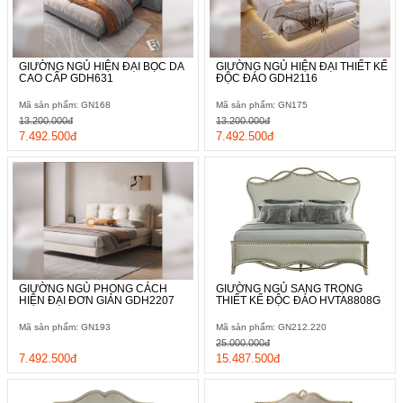
GIƯỜNG NGỦ HIỆN ĐẠI BỌC DA
GIƯỜNG NGỦ HIỆN ĐẠI THIẾT KẾ
CAO CẤP GDH631
ĐỘC ĐÁO GDH2116
Mã sản phẩm: GN168
Mã sản phẩm: GN175
13.200.000đ
13.200.000đ
7.492.500đ
7.492.500đ
GIƯỜNG NGỦ PHONG CÁCH
GIƯỜNG NGỦ SANG TRỌNG
HIỆN ĐẠI ĐƠN GIẢN GDH2207
THIẾT KẾ ĐỘC ĐÁO HVTA8808G
Mã sản phẩm: GN193
Mã sản phẩm: GN212.220
25.000.000đ
7.492.500đ
15.487.500đ