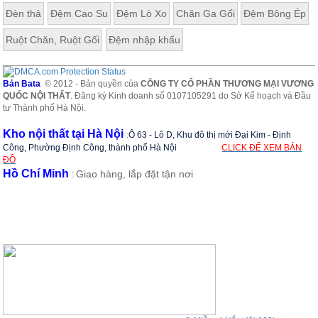
Đèn thả
Đệm Cao Su
Đệm Lò Xo
Chăn Ga Gối
Đệm Bông Ép
Ruột Chăn, Ruột Gối
Đệm nhập khẩu
Bản Bata
© 2012 - Bản quyền của
CÔNG TY CỔ PHẦN THƯƠNG MẠI VƯƠNG
QUỐC NỘI THẤT
. Đăng ký Kinh doanh số 0107105291 do Sở Kế hoạch và Đầu
tư Thành phố Hà Nội.
Kho nội thất tại Hà Nội
:
Ô 63 - Lô D, Khu đô thị mới Đại Kim - Định
Công, Phường Định Công, thành phố Hà Nội
CLICK ĐỂ XEM BẢN
ĐỒ
Hồ Chí Minh
Giao hàng, lắp đặt tận nơi
: