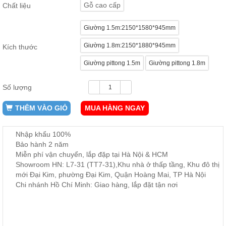
Gỗ cao cấp
Chất liệu
ăn,
ghế
ăn,
Giường 1.5m:2150*1580*945mm
kệ
bếp
Giường 1.8m:2150*1880*945mm
Kích thước
Nội
Giường pittong 1.5m
Giường pittong 1.8m
Thất
Ban
Số lượng
Công,
Vườn
THÊM VÀO GIỎ
MUA HÀNG NGAY
Bàn
ghế
ban
công,
Nhập khẩu 100%
xích
Bảo hành 2 năm
đu,
Miễn phí vận chuyển, lắp đặp tại Hà Nội & HCM
ghế...
Showroom HN: L7-31 (TT7-31),Khu nhà ở thấp tầng, Khu đô thị
Phụ
mới Đại Kim, phường Đại Kim, Quận Hoàng Mai, TP Hà Nội
Chi nhánh Hồ Chí Minh: Giao hàng, lắp đặt tận nơi
Kiện
Trang
Trí
Cây
cảnh