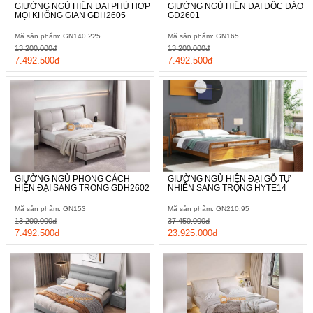
GIƯỜNG NGỦ HIỆN ĐẠI PHÙ HỢP
GIƯỜNG NGỦ HIỆN ĐẠI ĐỘC ĐÁO
MỌI KHÔNG GIAN GDH2605
GD2601
Mã sản phẩm: GN140.225
Mã sản phẩm: GN165
13.200.000đ
13.200.000đ
7.492.500đ
7.492.500đ
GIƯỜNG NGỦ PHONG CÁCH
GIƯỜNG NGỦ HIỆN ĐẠI GỖ TỰ
HIỆN ĐẠI SANG TRONG GDH2602
NHIÊN SANG TRỌNG HYTE14
Mã sản phẩm: GN153
Mã sản phẩm: GN210.95
13.200.000đ
37.450.000đ
7.492.500đ
23.925.000đ