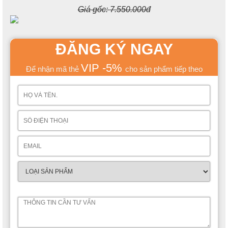
Giá gốc:
7.550.000đ
ĐĂNG KÝ NGAY
VIP -5%
Để nhận mã thẻ
cho sản phẩm tiếp theo