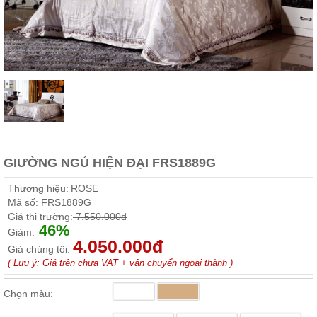
Thất
Phòng
Khách
Sofa,
tủ
rượu,
Bàn
trà...
Nội
Thất
Phòng
GIƯỜNG NGỦ HIỆN ĐẠI FRS1889G
Ngủ
Giường
Thương hiệu:
ROSE
ngủ, tủ
Mã số:
FRS1889G
áo, bàn
Giá thị trường:
7.550.000đ
trang
46%
điểm
Giảm:
4.050.000đ
Giá chúng tôi:
Nội
( Lưu ý: Giá trên chưa VAT + vận chuyển ngoại thành )
Thất
Phòng
Chọn màu:
Ăn
Bàn