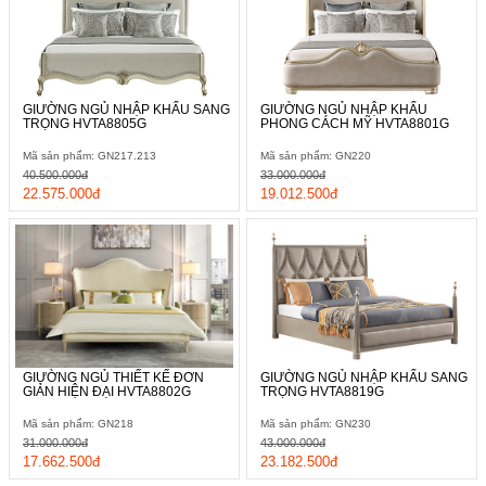
GIƯỜNG NGỦ NHẬP KHẨU SANG
GIƯỜNG NGỦ NHẬP KHẨU
TRỌNG HVTA8805G
PHONG CÁCH MỸ HVTA8801G
Mã sản phẩm: GN217.213
Mã sản phẩm: GN220
40.500.000đ
33.000.000đ
22.575.000đ
19.012.500đ
GIƯỜNG NGỦ THIẾT KẾ ĐƠN
GIƯỜNG NGỦ NHẬP KHẨU SANG
GIẢN HIỆN ĐẠI HVTA8802G
TRỌNG HVTA8819G
Mã sản phẩm: GN218
Mã sản phẩm: GN230
31.000.000đ
43.000.000đ
17.662.500đ
23.182.500đ