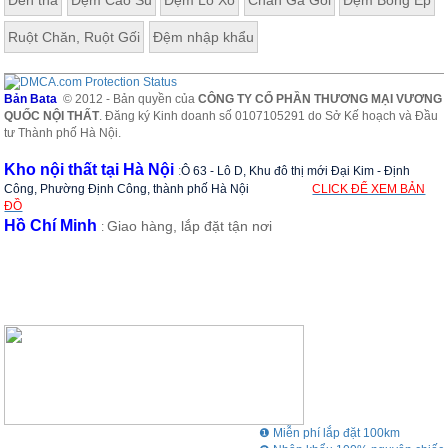
Đèn thả
Đệm Cao Su
Đệm Lò Xo
Chăn Ga Gối
Đệm Bông Ép
Ruột Chăn, Ruột Gối
Đệm nhập khẩu
Bản Bata
© 2012 - Bản quyền của
CÔNG TY CỔ PHẦN THƯƠNG MẠI VƯƠNG
QUỐC NỘI THẤT
. Đăng ký Kinh doanh số 0107105291 do Sở Kế hoạch và Đầu
tư Thành phố Hà Nội.
Kho nội thất tại Hà Nội
:
Ô 63 - Lô D, Khu đô thị mới Đại Kim - Định
Công, Phường Định Công, thành phố Hà Nội
CLICK ĐỂ XEM BẢN
ĐỒ
Hồ Chí Minh
Giao hàng, lắp đặt tận nơi
:
❶ Miễn phí lắp đặt 100km