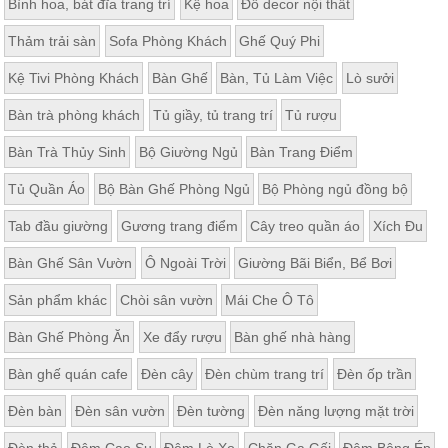
Bình hoa, bát đĩa trang trí
Kệ hoa
Đồ decor nội thất
Thảm trải sàn
Sofa Phòng Khách
Ghế Quý Phi
Kệ Tivi Phòng Khách
Bàn Ghế
Bàn, Tủ Làm Việc
Lò sưởi
Bàn trà phòng khách
Tủ giầy, tủ trang trí
Tủ rượu
Bàn Trà Thủy Sinh
Bộ Giường Ngủ
Bàn Trang Điểm
Tủ Quần Áo
Bộ Bàn Ghế Phòng Ngủ
Bộ Phòng ngủ đồng bộ
Tab đầu giường
Gương trang điểm
Cây treo quần áo
Xích Đu
Bàn Ghế Sân Vườn
Ô Ngoài Trời
Giường Bãi Biển, Bể Bơi
Sản phẩm khác
Chòi sân vườn
Mái Che Ô Tô
Bàn Ghế Phòng Ăn
Xe đẩy rượu
Bàn ghế nhà hàng
Bàn ghế quán cafe
Đèn cây
Đèn chùm trang trí
Đèn ốp trần
Đèn bàn
Đèn sân vườn
Đèn tường
Đèn năng lượng mặt trời