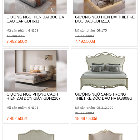
GIƯỜNG NGỦ HIỆN ĐẠI BỌC DA
GIƯỜNG NGỦ HIỆN ĐẠI THIẾT KẾ
CAO CẤP GDH631
ĐỘC ĐÁO GDH2116
Mã sản phẩm: GN168
Mã sản phẩm: GN175
13.200.000đ
13.200.000đ
7.492.500đ
7.492.500đ
GIƯỜNG NGỦ PHONG CÁCH
GIƯỜNG NGỦ SANG TRỌNG
HIỆN ĐẠI ĐƠN GIẢN GDH2207
THIẾT KẾ ĐỘC ĐÁO HVTA8808G
Mã sản phẩm: GN193
Mã sản phẩm: GN212.220
25.000.000đ
7.492.500đ
15.487.500đ