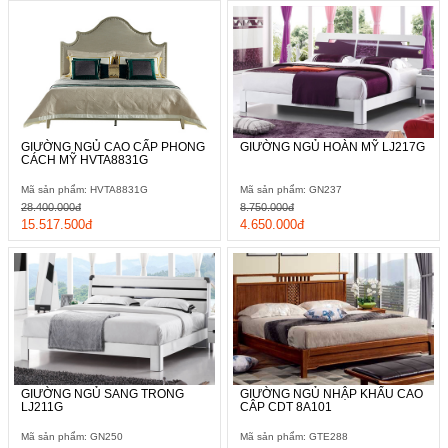
GIƯỜNG NGỦ CAO CẤP PHONG
GIƯỜNG NGỦ HOÀN MỸ LJ217G
CÁCH MỸ HVTA8831G
Mã sản phẩm: HVTA8831G
Mã sản phẩm: GN237
28.400.000đ
8.750.000đ
15.517.500đ
4.650.000đ
GIƯỜNG NGỦ SANG TRONG
GIƯỜNG NGỦ NHẬP KHẨU CAO
LJ211G
CÂP CDT 8A101
Mã sản phẩm: GN250
Mã sản phẩm: GTE288