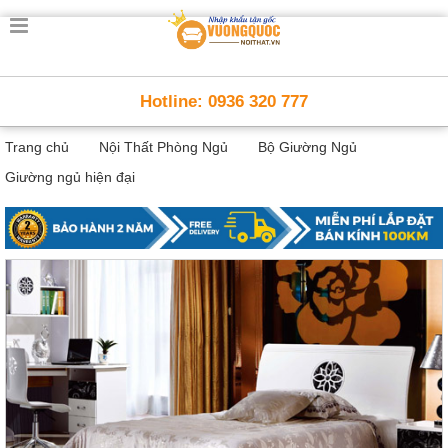
Trang
chủ
Nội
Hotline: 0936 320 777
Thất
Thông
Trang chủ
Nội Thất Phòng Ngủ
Bộ Giường Ngủ
Minh
Nội
Giường ngủ hiện đại
thất
thông
minh
Nội
Thất
Trẻ
Em
Giường
tầng,
bàn
học, tủ
sách
Nội