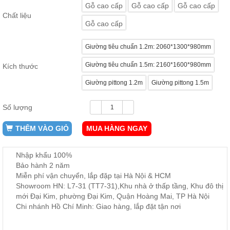
Gỗ cao cấp
Gỗ cao cấp
Gỗ cao cấp
ăn,
ghế
Chất liệu
ăn,
Gỗ cao cấp
kệ
bếp
Giường tiêu chuẩn 1.2m: 2060*1300*980mm
Nội
Giường tiêu chuẩn 1.5m: 2160*1600*980mm
Kích thước
Thất
Ban
Giường pittong 1.2m
Giường pittong 1.5m
Công,
Vườn
Số lượng
Bàn
ghế
ban
THÊM VÀO GIỎ
MUA HÀNG NGAY
công,
xích
đu,
Nhập khẩu 100%
ghế...
Bảo hành 2 năm
Miễn phí vận chuyển, lắp đặp tại Hà Nội & HCM
Phụ
Showroom HN: L7-31 (TT7-31),Khu nhà ở thấp tầng, Khu đô thị
Kiện
mới Đại Kim, phường Đại Kim, Quận Hoàng Mai, TP Hà Nội
Trang
Chi nhánh Hồ Chí Minh: Giao hàng, lắp đặt tận nơi
Trí
Cây
cảnh