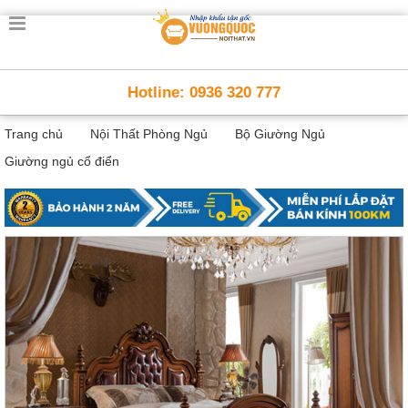
Trang
chủ
Nội
Hotline: 0936 320 777
Thất
Thông
Trang chủ
Nội Thất Phòng Ngủ
Bộ Giường Ngủ
Minh
Nội
Giường ngủ cổ điển
thất
thông
minh
Nội
Thất
Trẻ
Em
Giường
tầng,
bàn
học, tủ
sách
Nội