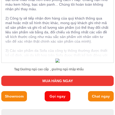
màu kem hồng, bạc sâm panh... Chúng tôi hoàn toàn không
nhận phí thay màu.
2) Công ty sẽ tiếp nhận đơn hàng của quý khách thông qua
mail hoặc một số hình thức khác, mong quý khách ghi nhớ mã
số sản phẩm và ghi rõ số lượng sản phẩm (có thể thay đổi chất
liệu sản phẩm vải bằng da, đối chiếu và thống nhất các vấn đề
về kích thước cũng như màu sắc sản phẩm với nhân viên tư
vấn để xác nhận thật chính xác sản phẩm của mình).
3) Các sản phẩm da Sofa của công ty thông thường được thiết
kế cố định, vải da kết hợp trên Sofa được thiết kế linh động với
đệm ngồi. Trước khi đặt hàng, khách hàng cần xác nhận chính
xác với nhân viên tư vấn.
Tag:
Giường ngủ cao cấp
,
giường ngủ nhập khẩu
4) Tất cả những thay đổi về kích thước do quý khách đặt hàng
sẽ cộng thêm giá thành sản phẩm là 30%.
MUA HÀNG NGAY
Showroom
Gọi ngay
Chat ngay