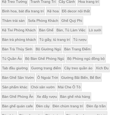
Kệ Treo Tường
Tranh Trang Trí
Cây Cảnh
Hoa trang trí
Bình hoa, bát đĩa trang trí
Kệ hoa
Đồ decor nội thất
Thảm trải sàn
Sofa Phòng Khách
Ghế Quý Phi
Kệ Tivi Phòng Khách
Bàn Ghế
Bàn, Tủ Làm Việc
Lò sưởi
Bàn trà phòng khách
Tủ giầy, tủ trang trí
Tủ rượu
Bàn Trà Thủy Sinh
Bộ Giường Ngủ
Bàn Trang Điểm
Tủ Quần Áo
Bộ Bàn Ghế Phòng Ngủ
Bộ Phòng ngủ đồng bộ
Tab đầu giường
Gương trang điểm
Cây treo quần áo
Xích Đu
Bàn Ghế Sân Vườn
Ô Ngoài Trời
Giường Bãi Biển, Bể Bơi
Sản phẩm khác
Chòi sân vườn
Mái Che Ô Tô
Bàn Ghế Phòng Ăn
Xe đẩy rượu
Bàn ghế nhà hàng
Bàn ghế quán cafe
Đèn cây
Đèn chùm trang trí
Đèn ốp trần