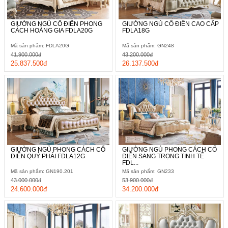
GIƯỜNG NGỦ CỔ ĐIỂN PHONG
GIƯỜNG NGỦ CỔ ĐIỂN CAO CẤP
CÁCH HOÀNG GIA FDLA20G
FDLA18G
Mã sản phẩm: FDLA20G
Mã sản phẩm: GN248
41.900.000đ
43.200.000đ
25.837.500đ
26.137.500đ
GIƯỜNG NGỦ PHONG CÁCH CỔ
GIƯỜNG NGỦ PHONG CÁCH CỔ
ĐIỂN QUÝ PHÁI FDLA12G
ĐIỂN SANG TRỌNG TINH TẾ
FDL...
Mã sản phẩm: GN190.201
Mã sản phẩm: GN233
43.000.000đ
53.900.000đ
24.600.000đ
34.200.000đ