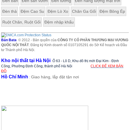
Đèn bàn
Đèn sân vườn
Đèn tường
Đèn năng lượng mặt trời
Đèn thả
Đệm Cao Su
Đệm Lò Xo
Chăn Ga Gối
Đệm Bông Ép
Ruột Chăn, Ruột Gối
Đệm nhập khẩu
Bản Bata
© 2012 - Bản quyền của
CÔNG TY CỔ PHẦN THƯƠNG MẠI VƯƠNG
QUỐC NỘI THẤT
. Đăng ký Kinh doanh số 0107105291 do Sở Kế hoạch và Đầu
tư Thành phố Hà Nội.
Kho nội thất tại Hà Nội
:
Ô 63 - Lô D, Khu đô thị mới Đại Kim - Định
Công, Phường Định Công, thành phố Hà Nội
CLICK ĐỂ XEM BẢN
ĐỒ
Hồ Chí Minh
Giao hàng, lắp đặt tận nơi
: