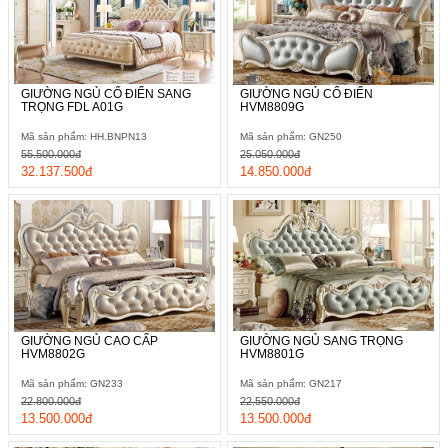
GIƯỜNG NGỦ CỔ ĐIỂN SANG
GIƯỜNG NGỦ CỔ ĐIỂN
TRỌNG FDL A01G
HVM8809G
Mã sản phẩm: HH.BNPN13
Mã sản phẩm: GN250
55.500.000đ
25.050.000đ
32.137.500đ
14.850.000đ
GIƯỜNG NGỦ CAO CẤP
GIƯỜNG NGỦ SANG TRỌNG
HVM8802G
HVM8801G
Mã sản phẩm: GN233
Mã sản phẩm: GN217
22.800.000đ
22.550.000đ
13.500.000đ
13.500.000đ