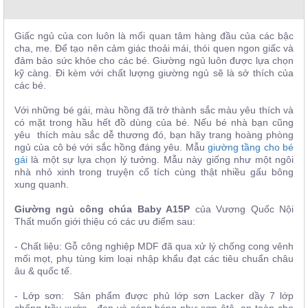
, đồ
trang
trí
Giấc ngủ của con luôn là mối quan tâm hàng đầu của các bậc
cha, me. Để tạo nên cảm giác thoải mái, thói quen ngon giấc và
Nội
đảm bảo sức khỏe cho các bé. Giường ngủ luôn được lựa chọn
Thất
kỹ càng. Đi kèm với chất lượng giường ngủ sẽ là sở thích của
các bé.
Nhà
Hàng
Với những bé gái, màu hồng đã trở thành sắc màu yêu thích và
Nội
có mặt trong hầu hết đồ dùng của bé. Nếu bé nhà bạn cũng
Thất
yêu thích màu sắc dễ thương đó, bạn hãy trang hoàng phòng
Nhà
Hàng
ngủ của cô bé với sắc hồng đáng yêu. Mẫu
giường tầng cho bé
gái
là một sự lựa chọn lý tưởng. Mẫu này giống như một ngôi
nhà nhỏ xinh trong truyện cổ tích cùng thật nhiều gấu bông
xung quanh.
Giường ngủ công chúa Baby A15P
của Vương Quốc Nội
Thất muốn giới thiệu có các ưu điểm sau:
- Chất liệu: Gỗ công nghiệp MDF đã qua xử lý chống cong vênh
mối mọt, phụ tùng kim loại nhập khẩu đạt các tiêu chuẩn châu
âu & quốc tế.
- Lớp sơn: Sản phẩm được phủ lớp sơn Lacker dầy 7 lớp