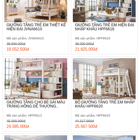
GIƯỜNG TẦNG TRẺ EM THIẾT KẾ
GIƯỜNG TẦNG TRẺ EM HIỆN ĐẠI
HIỆN ĐẠI JVNA6610
NHẬP KHẨU HPF6616
Mã sản phẩm: JVNA6610
Mã sản phẩm: HPF6616
38.000.000đ
38.000.000đ
19.552.500đ
21.825.000đ
GIƯỜNG TẦNG CHO BÉ GÁI MÀU
BỘ GIƯỜNG TẦNG TRẺ EM NHẬP
TRẮNG HỒNG DỄ THƯƠNG...
KHẨU HPF6620
Mã sản phẩm: HPF6613
Mã sản phẩm: HPF6620
45.000.000đ
44.317.000đ
24.585.000đ
25.567.500đ