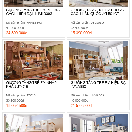
GIƯỜNG TẦNG TRẺ EM PHONG
GIƯỜNG TẦNG TRẺ EM PHONG
CÁCH HIỆN ĐẠI HHML3303
CÁCH HÀN QUỐC JYL501GT
Mã sản phẩm: HHML3303
Mã sản phẩm: JYL501GT
41.000.000đ
28.400.000đ
24.300.000đ
15.390.000đ
GIƯỜNG TẦNG TRẺ EM NHẬP
GIƯỜNG TẦNG TRẺ EM HIỆN ĐẠI
KHẨU JYC16
JVNA663
Mã sản phẩm: JYC16
Mã sản phẩm: JVNA663
33.200.000đ
40.000.000đ
18.052.500đ
21.577.500đ