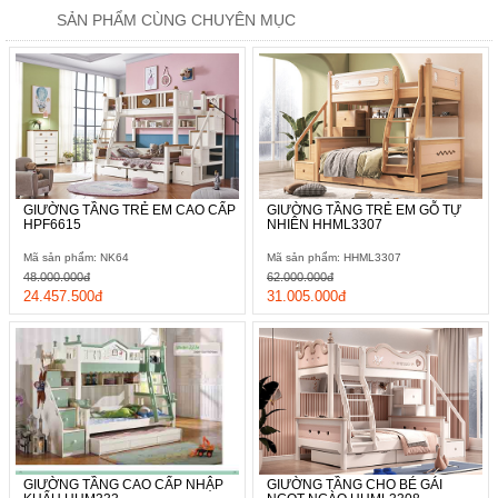
SẢN PHẨM CÙNG CHUYÊN MỤC
GIƯỜNG TẦNG TRẺ EM CAO CẤP
GIƯỜNG TẦNG TRẺ EM GỖ TỰ
HPF6615
NHIÊN HHML3307
Mã sản phẩm: NK64
Mã sản phẩm: HHML3307
48.000.000đ
62.000.000đ
24.457.500đ
31.005.000đ
GIƯỜNG TẦNG CAO CẤP NHẬP
GIƯỜNG TẦNG CHO BÉ GÁI