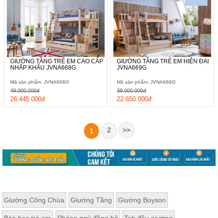
GIƯỜNG TẦNG TRẺ EM CAO CẤP
GIƯỜNG TẦNG TRẺ EM HIỆN ĐẠI
NHẬP KHẨU JVNA668G
JVNA669G
Mã sản phẩm: JVNA668G
Mã sản phẩm: JVNA669G
49.000.000đ
39.000.000đ
26.445.000đ
22.650.000đ
2
>>
1
Giường Công Chúa
Giường Tầng
Giường Boyson
Bàn học trẻ em
Phòng ngủ đồng bộ
Tab đầu giường