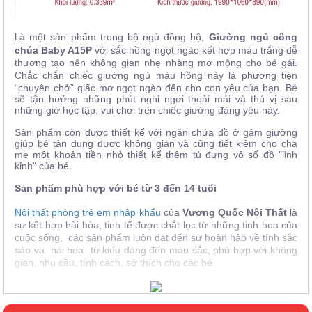
à một sản phẩm trong bộ ngủ đồng bộ,
Giường ngủ công
L
chúa Baby A15P
với sắc hồng ngọt ngào kết hợp màu trắng dễ
thương tạo nên không gian nhẹ nhàng mơ mộng cho bé gái.
Chắc chắn chiếc giường ngủ màu hồng này
là phương tiện
“chuyên chở” giấc mơ ngọt ngào đến cho con yêu của bạn. Bé
sẽ tận hưởng những phút nghỉ ngơi thoải mái và thú vị sau
những giờ học tập, vui chơi trên chiếc giường đáng yêu này.
Sản phẩm còn được thiết kế với ngăn chứa đồ ở gậm giường
giúp bé tận dụng được không gian và cũng tiết kiệm cho cha
mẹ một khoản tiền nhỏ thiết kế thêm tủ đựng vô số đồ "lỉnh
kỉnh" của bé.
Sản phẩm phù hợp với bé từ 3 đến 14 tuổi
Nội thất phòng trẻ em nhập khẩu
của
Vương Quốc Nội Thất
là
sự kết hợp hài hòa, tinh tế được chắt lọc từ những tinh hoa của
cuộc sống, các sản phẩm luôn đạt đến sự hoàn hảo về tính sắc
sảo và hài hòa từ kiểu dáng đến màu sắc, phù hợp với không
gian, nhu cầu, tính cách, sở thích cho các bé.