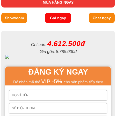
MUA HÀNG NGAY
Showroom
Gọi ngay
Chat ngay
4.612.500đ
Chỉ còn:
Giá gốc:
8.785.000đ
ĐĂNG KÝ NGAY
VIP -5%
Để nhận mã thẻ
cho sản phẩm tiếp theo