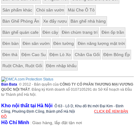
Sản phẩm khác
Chòi sân vườn
Mái Che Ô Tô
Bàn Ghế Phòng Ăn
Xe đẩy rượu
Bàn ghế nhà hàng
Bàn ghế quán cafe
Đèn cây
Đèn chùm trang trí
Đèn ốp trần
Đèn bàn
Đèn sân vườn
Đèn tường
Đèn năng lượng mặt trời
Đèn thả
Đệm Cao Su
Đệm Lò Xo
Chăn Ga Gối
Đệm Bông Ép
Ruột Chăn, Ruột Gối
Đệm nhập khẩu
Bản Bata
© 2012 - Bản quyền của
CÔNG TY CỔ PHẦN THƯƠNG MẠI VƯƠNG
QUỐC NỘI THẤT
. Đăng ký Kinh doanh số 0107105291 do Sở Kế hoạch và Đầu
tư Thành phố Hà Nội.
Kho nội thất tại Hà Nội
:
Ô 63 - Lô D, Khu đô thị mới Đại Kim - Định
Công, Phường Định Công, thành phố Hà Nội
CLICK ĐỂ XEM BẢN
ĐỒ
Hồ Chí Minh
Giao hàng, lắp đặt tận nơi
: