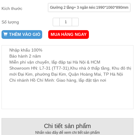
ăn,
Giường 2 tầng+ 3 ngăn kéo:1990*1060*890mm
ghế
Kích thước
ăn,
kệ
bếp
Số lượng
Nội
THÊM VÀO GIỎ
MUA HÀNG NGAY
Thất
Ban
Nhập khẩu 100%
Công,
Bảo hành 2 năm
Vườn
Miễn phí vận chuyển, lắp đặp tại Hà Nội & HCM
Bàn
Showroom HN: L7-31 (TT7-31),Khu nhà ở thấp tầng, Khu đô thị
ghế
mới Đại Kim, phường Đại Kim, Quận Hoàng Mai, TP Hà Nội
ban
công,
Chi nhánh Hồ Chí Minh: Giao hàng, lắp đặt tận nơi
xích
đu,
ghế...
Phụ
Kiện
Trang
Trí
Chi tiết sản phẩm
Cây
Nhấn vào đây để xem chi tiết sản phẩm
cảnh