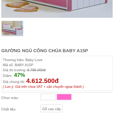
Thất
Phòng
Khách
Sofa,
tủ
rượu,
Bàn
trà...
Nội
Thất
GIƯỜNG NGỦ CÔNG CHÚA BABY A15P
Phòng
Thương hiệu:
Baby Love
Ngủ
Mã số:
BABY A15P
Giường
Giá thị trường:
8.785.000đ
ngủ, tủ
47%
áo, bàn
Giảm:
trang
4.612.500đ
Giá chúng tôi:
điểm
( Lưu ý: Giá trên chưa VAT + vận chuyển ngoại thành )
Nội
Thất
Chọn màu:
Phòng
Ăn
Gỗ cao cấp
Chất liệu
Bàn