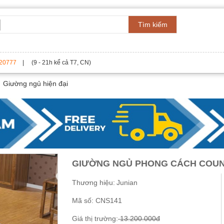
Tìm kiếm
20777
| (9 - 21h kể cả T7, CN)
Giường ngủ hiện đại
GIƯỜNG NGỦ PHONG CÁCH COUN
Thương hiệu:
Junian
Mã số:
CNS141
Giá thị trường:
13.200.000đ