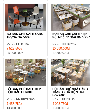
BỘ BÀN GHẾ CAFE SANG
BỘ BÀN GHẾ CAFE HIỆN
TRỌNG HOY2007
ĐẠI NHẬP KHẨU HOY7007
Mã sp: HH.BTRA
Mã sp: HH.BKG09
7.522.500đ
10.080.000đ
25.000.000đ
19.200.000đ
BỘ BÀN GHẾ CAFE ĐẸP
BỘ BÀN GHẾ NHÀ HÀNG
ĐỘC ĐÁO HOY8008
TRANG NHÃ HIỆN ĐẠI
HOY7005
Mã sp: HH.BBTRG00
Mã sp: BT138.80
7.458.750đ
4.023.750đ
13.400.000đ
15.000.000đ