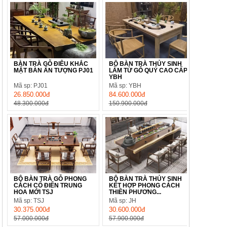
BÀN TRÀ GỖ ĐIÊU KHẮC
BỘ BÀN TRÀ THỦY SINH
MẶT BÀN ẤN TƯỢNG PJ01
LÀM TỪ GỖ QUÝ CAO CẤP
YBH
Mã sp: PJ01
Mã sp: YBH
26.850.000đ
84.600.000đ
48.300.000đ
150.900.000đ
BỘ BÀN TRÀ GỖ PHONG
BỘ BÀN TRÀ THỦY SINH
CÁCH CỔ ĐIỂN TRUNG
KẾT HỢP PHONG CÁCH
HOA MỚI TSJ
THIỀN PHƯƠNG...
Mã sp: TSJ
Mã sp: JH
30.375.000đ
30.600.000đ
57.000.000đ
57.900.000đ