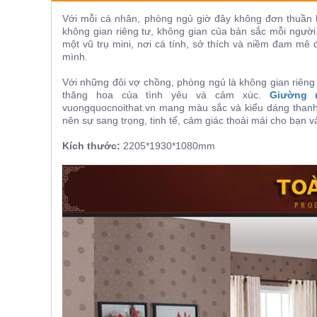
ăn,
Với mỗi cá nhân, phòng ngủ giờ đây không đơn thuần là
ghế
ăn,
không gian riêng tư, không gian của bản sắc mỗi ngườ
kệ
một vũ trụ mini, nơi cá tính, sở thích và niềm đam mê 
bếp
mình.
Nội
Với những đôi vợ chồng, phòng ngủ là không gian riêng 
Thất
thăng hoa của tình yêu và cảm xúc.
Giường 
vuongquocnoithat.vn mang màu sắc và kiểu dáng thanh 
Ban
nên sự sang trọng, tinh tế, cảm giác thoải mái cho bạn và
Công,
Vườn
Kích thước:
2205*1930*1080mm
Bàn
ghế
ban
công,
xích
đu,
ghế...
Phụ
Kiện
Trang
Trí
Cây
cảnh