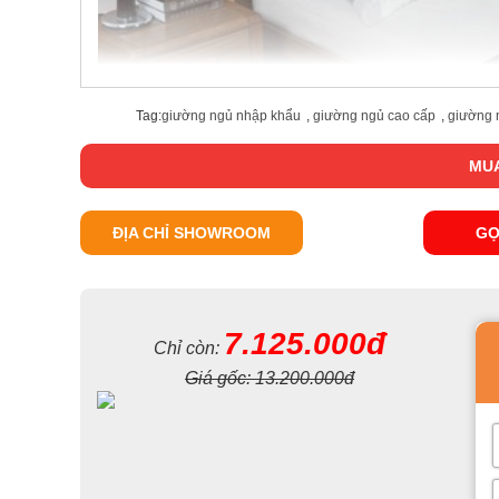
Tag:
giường ngủ nhập khẩu
,
giường ngủ cao cấp
,
giường 
MUA
ĐỊA CHỈ SHOWROOM
GỌ
7.125.000đ
Chỉ còn:
Giá gốc:
13.200.000đ