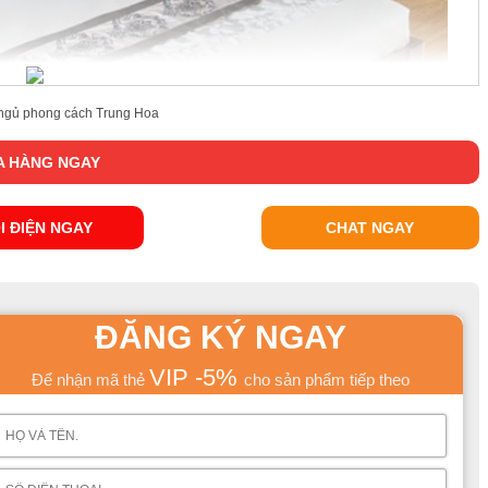
ngủ phong cách Trung Hoa
 HÀNG NGAY
I ĐIỆN NGAY
CHAT NGAY
ĐĂNG KÝ NGAY
VIP -5%
Để nhận mã thẻ
cho sản phẩm tiếp theo