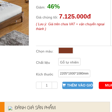
46%
Giảm:
7.125.000đ
Giá chúng tôi:
( Lưu ý: Giá trên chưa VAT + vận chuyển ngoại
thành )
Chọn màu:
Gỗ tự nhiên
Chất liệu
2205*1930*1080mm
Kích thước
THÊM VÀO GIỎ
MUA
ĐÁNH GIÁ SẢN PHẨM