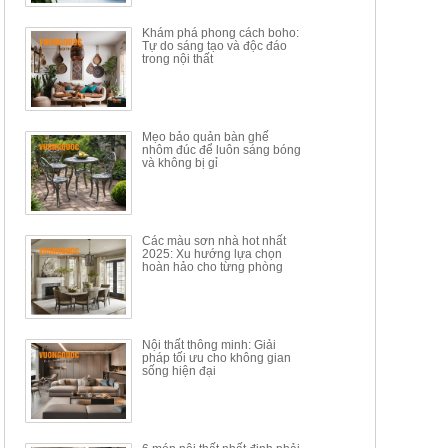
34.100.000đ
16.200.000đ
Khám phá phong cách boho:
Tự do sáng tạo và độc đáo
trong nội thất
Mẹo bảo quản bàn ghế
nhôm đúc để luôn sáng bóng
BÀN GHẾ TRANG ĐIỂM
BỘ BÀN ĂN ĐẢO MẶT ĐÁ
và không bị gỉ
THÔNG MINH HIỆN ĐẠI
PHIẾN AK3699
TÍCH HỢP SẠC...
Mã sp: HH.BTD08
Mã sp: GXD160.76
6.510.000đ
19.965.000đ
11.200.000đ
33.000.000đ
Các màu sơn nhà hot nhất
2025: Xu hướng lựa chọn
hoàn hảo cho từng phòng
Nội thất thông minh: Giải
pháp tối ưu cho không gian
sống hiện đại