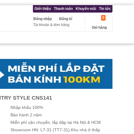
Giới thiệu
Thanh toán
Khuyến mãi
Tin tức
0
Đăng nhập
Đăng kí
Tài khoản & đơn hàng
Giỏ hàng
TRY STYLE CNS141
Nhập khẩu 100%
Bảo hành 2 năm
Miễn phí vận chuyển, lắp đặp tại Hà Nội & HCM
Showroom HN: L7-31 (TT7-31),Khu nhà ở thấp