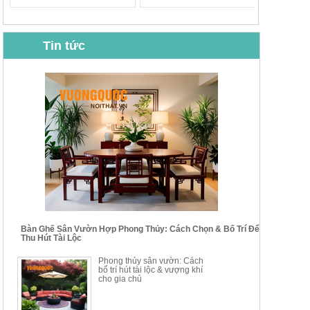
Tin tức
BỘ BÀN GHẾ CAFE NHẬP
BỘ BÀN TRÀ GỖ TỰ NHIÊN
KHẨU CAO CẤP HOY7006
PHONG CÁCH TRUNG HOA
KIỂU MỚI...
Mã sp: BT135
Mã sp: BT138.80
14.178.750đ
20.250.000đ
24.700.000đ
39.150.000đ
Bàn Ghế Sân Vườn Hợp Phong Thủy: Cách Chọn & Bố Trí Để
Thu Hút Tài Lộc
BỘ BÀN TRÀ GỖ PHONG
BỘ BÀN GHẾ CAFE KIỂU
Phong thủy sân vườn: Cách
CÁCH MỚI KẾT HỢP KHAY
DÁNG ĐƠN GIẢN HIỆN ĐẠI
bố trí hút tài lộc & vượng khí
NHÚNG TRÀ YDX
HOY8010
cho gia chủ
Mã sp: BT150.46
Mã sp: BBA90
17.617.500đ
9.217.500đ