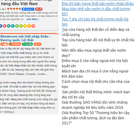
Địa chỉ bán ngoại thất sân vườn nhâp khẩu
Mua bàn ghế sân vườn ở đâu chất lượng
tốt?
Top 7 địa chỉ bàn trà chất lượng nhất Hà
Nội
T
op cửa hàng nội thất tân cổ điển đẹp và
chất lượng
Top cửa hàng bán đồ nội thất uy tín nhất Hà
Nội
Nên đến đâu mua ngoại thất sân vườn
đẹp?
Điểm mua ô che nắng ngoài trời Hà Nội
tuyệt vời
Mách bạn địa chỉ mua ô che nắng ngoài
trời đảm bảo
Cách chọn mua nội thất cho căn nhà của
bạn
Sản phẩm nội thất thông mình, mách bạn
địa chỉ tin cậy
Giải thưởng SAO VÀNG tôn vinh những
doanh nghiệp trẻ tiêu biểu năm 2016
Giải thưởng Top 50 "Thương hiệu tin cậy,
sản phẩm chất lượng, dịch vụ tận tâm
2017"