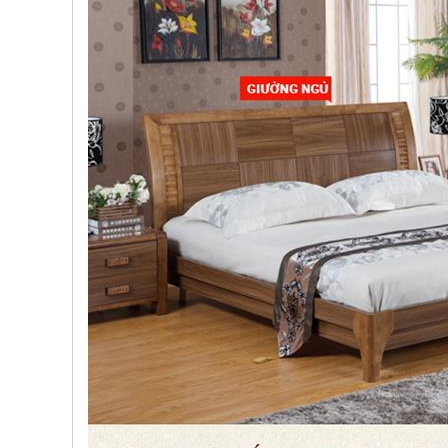
, đồ
trang
trí
Nội
Thất
Nhà
Hàng
Nội
Thất
Nhà
Hàng