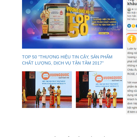
TOP 50 "THƯƠNG HIỆU TIN CẬY, SẢN PHẨM
CHẤT LƯỢNG, DỊCH VỤ TẬN TÂM 2017"