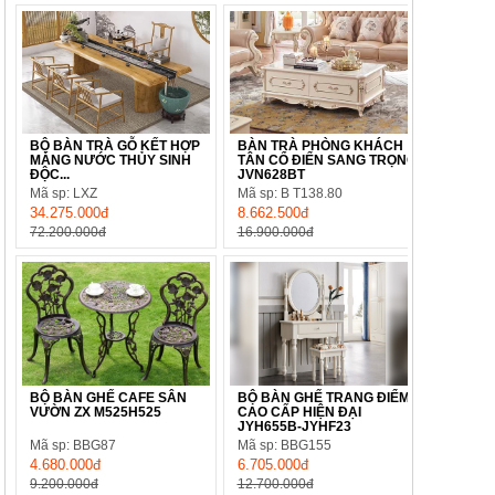
BỘ BÀN TRÀ GỖ KẾT HỢP
BÀN TRÀ PHÒNG KHÁCH
MÁNG NƯỚC THỦY SINH
TÂN CỔ ĐIỂN SANG TRỌNG
ĐỘC...
JVN628BT
Mã sp: LXZ
Mã sp: B T138.80
34.275.000đ
8.662.500đ
72.200.000đ
16.900.000đ
BỘ BÀN GHẾ CAFE SÂN
BỘ BÀN GHẾ TRANG ĐIỂM
VƯỜN ZX M525H525
CAO CẤP HIỆN ĐẠI
JYH655B-JYHF23
Mã sp: BBG87
Mã sp: BBG155
4.680.000đ
6.705.000đ
9.200.000đ
12.700.000đ