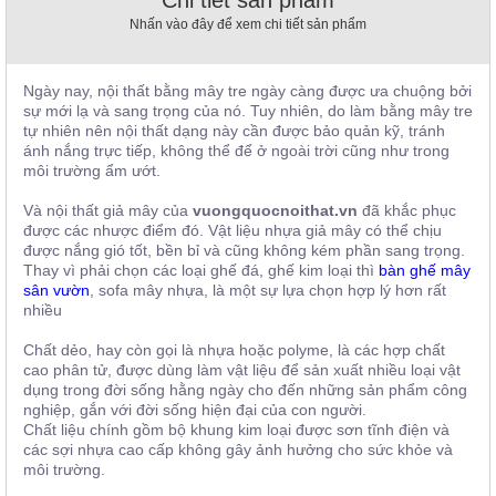
Chi tiết sản phẩm
, đồ
Nhấn vào đây để xem chi tiết sản phẩm
trang
trí
Nội
Ngày nay, nội thất bằng mây tre ngày càng được ưa chuộng bởi
sự mới lạ và sang trọng của nó. Tuy nhiên, do làm bằng mây tre
Thất
tự nhiên nên nội thất dạng này cần được bảo quản kỹ, tránh
Nhà
ánh nắng trực tiếp, không thể để ở ngoài trời cũng như trong
Hàng
môi trường ẩm ướt.
Nội
Thất
Và nội thất giả mây của
vuongquocnoithat.vn
đã khắc phục
Nhà
được các nhược điểm đó. Vật liệu nhựa giả mây có thể chịu
Hàng
được nắng gió tốt, bền bỉ và cũng không kém phần sang trọng.
Thay vì phải chọn các loại ghế đá, ghế kim loại thì
bàn ghế mây
sân vườn
, sofa mây nhựa, là một sự lựa chọn hợp lý hơn rất
nhiều
Chất dẻo, hay còn gọi là nhựa hoặc polyme, là các hợp chất
cao phân tử, được dùng làm vật liệu để sản xuất nhiều loại vật
dụng trong đời sống hằng ngày cho đến những sản phẩm công
nghiệp, gắn với đời sống hiện đại của con người.
Chất liệu chính gồm bộ khung kim loại được sơn tĩnh điện và
các sợi nhựa cao cấp không gây ảnh hưởng cho sức khỏe và
môi trường.