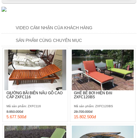
VIDEO CẢM NHẬN CỦA KHÁCH HÀNG
SẢN PHẨM CÙNG CHUYÊN MỤC
GIƯỜNG BÃI BIỂN NÂU GỖ CAO
GHẾ BỂ BƠI HIỆN ĐẠI
CẤP ZXFC116
ZXFC120BS
Mã sản phẩm: ZXFC116
Mã sản phẩm: ZXFC120BS
8.950.000đ
29.700.000đ
5.677.500đ
15.802.500đ