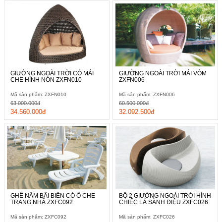
GIƯỜNG NGOÀI TRỜI CÓ MÁI
GIƯỜNG NGOÀI TRỜI MÁI VÒM
CHE HÌNH NÓN ZXFN010
ZXFN006
Mã sản phẩm: ZXFN010
Mã sản phẩm: ZXFN006
63.000.000đ
60.500.000đ
34.560.000đ
32.092.500đ
GHẾ NẰM BÃI BIỂN CÓ Ô CHE
BỘ 2 GIƯỜNG NGOÀI TRỜI HÌNH
TRANG NHÃ ZXFC092
CHIẾC LÁ SÀNH ĐIỆU ZXFC026
Mã sản phẩm: ZXFC092
Mã sản phẩm: ZXFC026