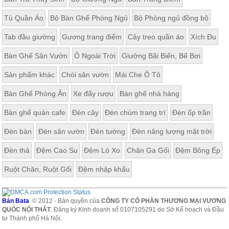
Tủ Quần Áo
Bộ Bàn Ghế Phòng Ngủ
Bộ Phòng ngủ đồng bộ
Tab đầu giường
Gương trang điểm
Cây treo quần áo
Xích Đu
Bàn Ghế Sân Vườn
Ô Ngoài Trời
Giường Bãi Biển, Bể Bơi
Sản phẩm khác
Chòi sân vườn
Mái Che Ô Tô
Bàn Ghế Phòng Ăn
Xe đẩy rượu
Bàn ghế nhà hàng
Bàn ghế quán cafe
Đèn cây
Đèn chùm trang trí
Đèn ốp trần
Đèn bàn
Đèn sân vườn
Đèn tường
Đèn năng lượng mặt trời
Đèn thả
Đệm Cao Su
Đệm Lò Xo
Chăn Ga Gối
Đệm Bông Ép
Ruột Chăn, Ruột Gối
Đệm nhập khẩu
Bản Bata
© 2012 - Bản quyền của
CÔNG TY CỔ PHẦN THƯƠNG MẠI VƯƠNG
QUỐC NỘI THẤT
. Đăng ký Kinh doanh số 0107105291 do Sở Kế hoạch và Đầu
tư Thành phố Hà Nội.