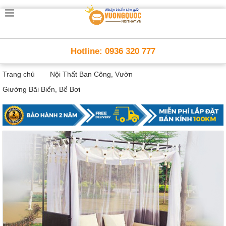
Trang
chủ
Nội
Hotline: 0936 320 777
Thất
Thông
Trang chủ
Nội Thất Ban Công, Vườn
Minh
Nội
Giường Bãi Biển, Bể Bơi
thất
thông
minh
Nội
Thất
Trẻ
Em
Giường
tầng,
bàn
học, tủ
sách
Nội