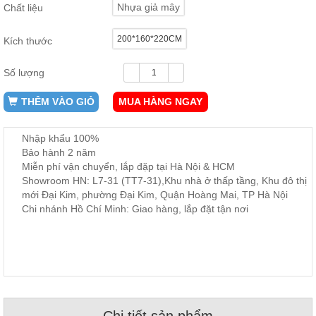
Nhựa giả mây
Chất liệu
ăn,
ghế
ăn,
200*160*220CM
kệ
Kích thước
bếp
Số lượng
Nội
Thất
THÊM VÀO GIỎ
MUA HÀNG NGAY
Ban
Công,
Nhập khẩu 100%
Vườn
Bảo hành 2 năm
Bàn
ghế
Miễn phí vận chuyển, lắp đặp tại Hà Nội & HCM
ban
Showroom HN: L7-31 (TT7-31),Khu nhà ở thấp tầng, Khu đô thị
công,
mới Đại Kim, phường Đại Kim, Quận Hoàng Mai, TP Hà Nội
xích
đu,
Chi nhánh Hồ Chí Minh: Giao hàng, lắp đặt tận nơi
ghế...
Phụ
Kiện
Trang
Trí
Cây
cảnh