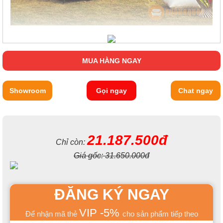
MUA HÀNG NGAY
Showroom
Gọi ngay
Chat ngay
21.187.500đ
Chỉ còn:
Giá gốc:
31.650.000đ
ĐĂNG KÝ NGAY
VIP -5%
Để nhận mã thẻ
cho sản phẩm tiếp theo