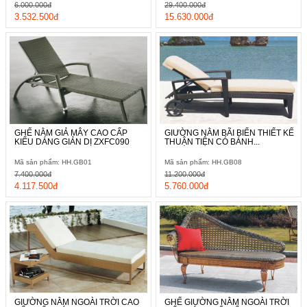
6.000.000đ
29.400.000đ
3.532.500đ
15.630.000đ
GHẾ NẰM GIẢ MÂY CAO CẤP
GIƯỜNG NẰM BÃI BIỂN THIẾT KẾ
KIỂU DÁNG GIẢN DỊ ZXFC090
THUẬN TIỆN CÓ BÁNH...
Mã sản phẩm: HH.GB01
Mã sản phẩm: HH.GB08
7.400.000đ
11.200.000đ
4.117.500đ
5.760.000đ
GIƯỜNG NẰM NGOÀI TRỜI CAO
GHẾ GIƯỜNG NẰM NGOÀI TRỜI