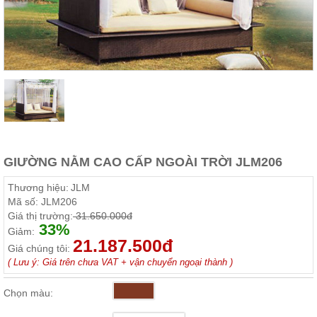
Thất
Phòng
Khách
Sofa,
tủ
rượu,
Bàn
trà...
Nội
Thất
Phòng
GIƯỜNG NẰM CAO CẤP NGOÀI TRỜI JLM206
Ngủ
Giường
Thương hiệu:
JLM
ngủ, tủ
Mã số:
JLM206
áo, bàn
Giá thị trường:
31.650.000đ
trang
33%
điểm
Giảm:
21.187.500đ
Giá chúng tôi:
Nội
( Lưu ý: Giá trên chưa VAT + vận chuyển ngoại thành )
Thất
Phòng
Chọn màu:
Ăn
Bàn