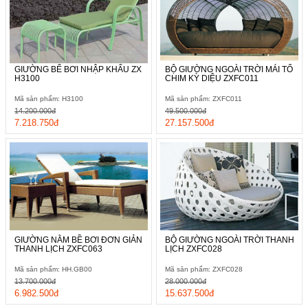
GIƯỜNG BỂ BƠI NHẬP KHẨU ZX
BỘ GIƯỜNG NGOÀI TRỜI MÁI TỔ
H3100
CHIM KỲ DIỆU ZXFC011
Mã sản phẩm: H3100
Mã sản phẩm: ZXFC011
14.200.000đ
49.500.000đ
7.218.750đ
27.157.500đ
GIƯỜNG NẰM BỀ BƠI ĐƠN GIẢN
BỘ GIƯỜNG NGOÀI TRỜI THANH
THANH LỊCH ZXFC063
LỊCH ZXFC028
Mã sản phẩm: HH.GB00
Mã sản phẩm: ZXFC028
13.700.000đ
28.000.000đ
6.982.500đ
15.637.500đ