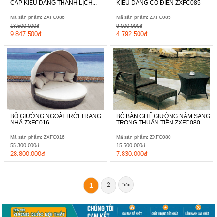
CẤP KIỂU DÁNG THANH LỊCH...
KIỂU DÁNG CỔ ĐIỂN ZXFC085
Mã sản phẩm: ZXFC086
Mã sản phẩm: ZXFC085
18.500.000đ
9.000.000đ
9.847.500đ
4.792.500đ
BỘ GIƯỜNG NGOÀI TRỜI TRANG
BỘ BÀN GHẾ GIƯỜNG NẰM SANG
NHÃ ZXFC016
TRỌNG THUẬN TIỆN ZXFC080
Mã sản phẩm: ZXFC016
Mã sản phẩm: ZXFC080
55.300.000đ
15.500.000đ
28.800.000đ
7.830.000đ
2
>>
1