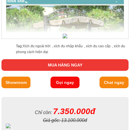
Tag:
Xích đu ngoài trời
,
xích đu nhập khẩu
,
xích đu cao cấp
,
xích đu
phong cách hiện đại
MUA HÀNG NGAY
Showroom
Gọi ngay
Chat ngay
7.350.000đ
Chỉ còn:
Giá gốc:
13.100.000đ