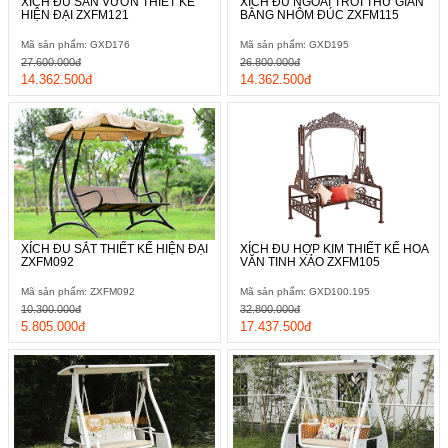
XÍCH ĐU SÂN VƯỜN THIẾT KẾ
XÍCH ĐU NGOÀI TRỜI THƯ GIÃN
HIỆN ĐẠI ZXFM121
BẰNG NHÔM ĐÚC ZXFM115
Mã sản phẩm: GXD176
Mã sản phẩm: GXD195
27.600.000đ
26.800.000đ
14.362.500đ
14.362.500đ
XÍCH ĐU SẮT THIẾT KẾ HIỆN ĐẠI
XÍCH ĐU HỢP KIM THIẾT KẾ HOA
ZXFM092
VĂN TINH XẢO ZXFM105
Mã sản phẩm: ZXFM092
Mã sản phẩm: GXD100.195
10.300.000đ
32.800.000đ
5.805.000đ
17.437.500đ