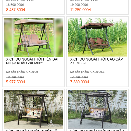
16.500.000đ
19.200.000đ
8.437.500đ
11.250.000đ
XÍCH ĐU NGOÀI TRỜI HIỆN ĐẠI
XÍCH ĐU NGOÀI TRỜI CAO CẤP
NHẬP KHẨU ZXFM085
ZXFM089
Mã sản phẩm: GXD100
Mã sản phẩm: GXD100.1
10.200.000đ
12.200.000đ
5.977.500đ
7.380.000đ