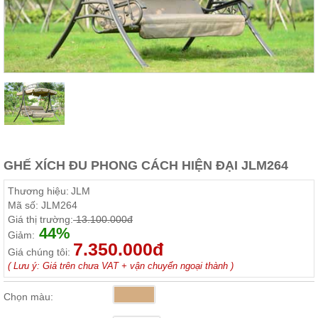
Thất
Phòng
Khách
Sofa,
tủ
rượu,
Bàn
trà...
Nội
Thất
Phòng
GHẾ XÍCH ĐU PHONG CÁCH HIỆN ĐẠI JLM264
Ngủ
Giường
Thương hiệu:
JLM
ngủ, tủ
Mã số:
JLM264
áo, bàn
trang
Giá thị trường:
13.100.000đ
điểm
44%
Giảm:
7.350.000đ
Giá chúng tôi:
Nội
( Lưu ý: Giá trên chưa VAT + vận chuyển ngoại thành )
Thất
Phòng
Chọn màu:
Ăn
Bàn