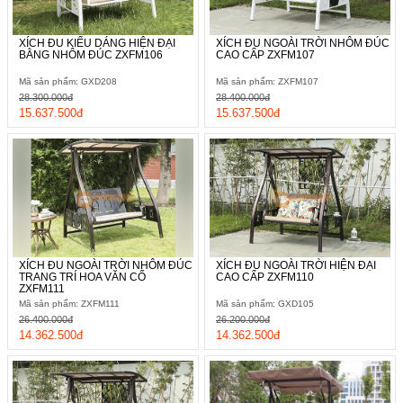
XÍCH ĐU KIỂU DÁNG HIỆN ĐẠI
XÍCH ĐU NGOÀI TRỜI NHÔM ĐÚC
BẰNG NHÔM ĐÚC ZXFM106
CAO CẤP ZXFM107
Mã sản phẩm: GXD208
Mã sản phẩm: ZXFM107
28.300.000đ
28.400.000đ
15.637.500đ
15.637.500đ
XÍCH ĐU NGOÀI TRỜI NHÔM ĐÚC
XÍCH ĐU NGOÀI TRỜI HIỆN ĐẠI
TRANG TRÍ HOA VĂN CỔ
CAO CẤP ZXFM110
ZXFM111
Mã sản phẩm: ZXFM111
Mã sản phẩm: GXD105
26.400.000đ
26.200.000đ
14.362.500đ
14.362.500đ