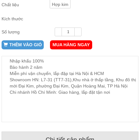
ăn,
Hợp kim
Chất liệu
ghế
ăn,
kệ
Kích thước
bếp
Số lượng
Nội
Thất
THÊM VÀO GIỎ
MUA HÀNG NGAY
Ban
Công,
Nhập khẩu 100%
Vườn
Bảo hành 2 năm
Bàn
ghế
Miễn phí vận chuyển, lắp đặp tại Hà Nội & HCM
ban
Showroom HN: L7-31 (TT7-31),Khu nhà ở thấp tầng, Khu đô thị
công,
mới Đại Kim, phường Đại Kim, Quận Hoàng Mai, TP Hà Nội
xích
đu,
Chi nhánh Hồ Chí Minh: Giao hàng, lắp đặt tận nơi
ghế...
Phụ
Kiện
Trang
Trí
Cây
Chi tiết sản phẩm
cảnh