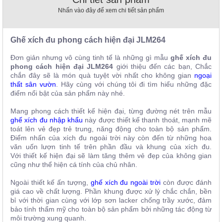
, đồ
Nhấn vào đây để xem chi tiết sản phẩm
trang
trí
Ghế xích đu phong cách hiện đại JLM264
Nội
Thất
Đơn giản nhưng vô cùng tinh tế là những gì mẫu
ghế xích đu
Nhà
phong cách hiện đại
JLM264
giới thiệu đến các bạn, Chắc
Hàng
chắn đây sẽ là món quà tuyệt vời nhất cho không gian
ngoại
Nội
thất sân vườn
. Hãy cùng với chúng tôi đi tìm hiểu những đặc
Thất
điểm nổi bật của sản phẩm này nhé.
Nhà
Hàng
Mang phong cách thiết kế hiện đại, từng đường nét trên mẫu
ghế xích đu nhập khẩu
này được thiết kế thanh thoát, mạnh mẽ
toát lên vẻ đẹp trẻ trung, năng động cho toàn bộ sản phẩm.
Điểm nhấn của xích đu ngoài trời này còn đến từ những hoa
văn uốn lượn tinh tế trên phần đầu và khung của xích đu.
Với
thiết kế hiện đại sẽ làm tăng thêm vẻ đẹp của không gian
cũng như thể hiện cá tính của chủ nhân.
Ngoài thiết kế ấn tượng,
ghế xích đu ngoài trời
còn được đánh
giá cao về chất lượng. Phần khung được xử lý chắc chắn, bền
bỉ với thời gian cùng với lớp sơn lacker chống trầy xước, đảm
bảo tính thẩm mỹ cho toàn bộ sản phẩm bởi những tác động từ
môi trường xung quanh.