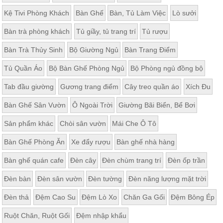
Kệ Tivi Phòng Khách
Bàn Ghế
Bàn, Tủ Làm Việc
Lò sưởi
Bàn trà phòng khách
Tủ giầy, tủ trang trí
Tủ rượu
Bàn Trà Thủy Sinh
Bộ Giường Ngủ
Bàn Trang Điểm
Tủ Quần Áo
Bộ Bàn Ghế Phòng Ngủ
Bộ Phòng ngủ đồng bộ
Tab đầu giường
Gương trang điểm
Cây treo quần áo
Xích Đu
Bàn Ghế Sân Vườn
Ô Ngoài Trời
Giường Bãi Biển, Bể Bơi
Sản phẩm khác
Chòi sân vườn
Mái Che Ô Tô
Bàn Ghế Phòng Ăn
Xe đẩy rượu
Bàn ghế nhà hàng
Bàn ghế quán cafe
Đèn cây
Đèn chùm trang trí
Đèn ốp trần
Đèn bàn
Đèn sân vườn
Đèn tường
Đèn năng lượng mặt trời
Đèn thả
Đệm Cao Su
Đệm Lò Xo
Chăn Ga Gối
Đệm Bông Ép
Ruột Chăn, Ruột Gối
Đệm nhập khẩu