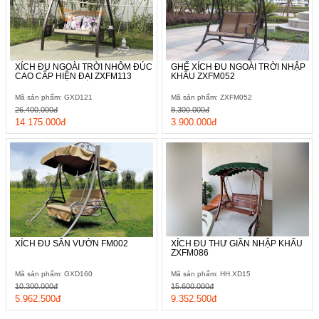
XÍCH ĐU NGOÀI TRỜI NHÔM ĐÚC
GHẾ XÍCH ĐU NGOÀI TRỜI NHẬP
CAO CẤP HIỆN ĐẠI ZXFM113
KHẨU ZXFM052
Mã sản phẩm: GXD121
Mã sản phẩm: ZXFM052
26.400.000đ
8.300.000đ
14.175.000đ
3.900.000đ
XÍCH ĐU SÂN VƯỜN FM002
XÍCH ĐU THƯ GIÃN NHẬP KHẨU
ZXFM086
Mã sản phẩm: GXD160
Mã sản phẩm: HH.XD15
10.300.000đ
15.600.000đ
5.962.500đ
9.352.500đ