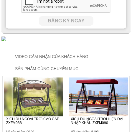
ĐĂNG KÝ NGAY
VIDEO CẢM NHẬN CỦA KHÁCH HÀNG
SẢN PHẨM CÙNG CHUYÊN MỤC
XÍCH ĐU NGOÀI TRỜI CAO CẤP
XÍCH ĐU NGOÀI TRỜI HIỆN ĐẠI
ZXFM088
NHẬP KHẨU ZXFM090
Mã sản phẩm: G190
Mã sản phẩm: G195