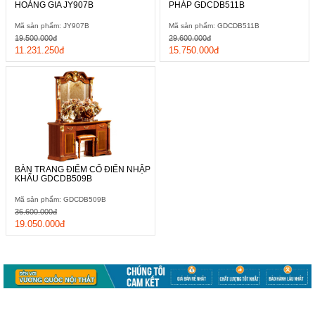
HOÀNG GIA JY907B
PHÁP GDCDB511B
Mã sản phẩm: JY907B
Mã sản phẩm: GDCDB511B
19.500.000đ
29.600.000đ
11.231.250đ
15.750.000đ
BÀN TRANG ĐIỂM CỔ ĐIỂN NHẬP
KHẨU GDCDB509B
Mã sản phẩm: GDCDB509B
36.600.000đ
19.050.000đ