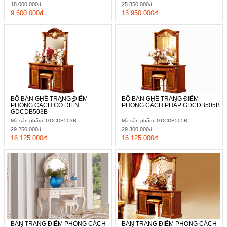
18.000.000đ
25.850.000đ
9.600.000đ
13.950.000đ
BỘ BÀN GHẾ TRANG ĐIỂM
BỘ BÀN GHẾ TRANG ĐIỂM
PHONG CÁCH CỔ ĐIỂN
PHONG CÁCH PHÁP GDCDB505B
GDCDB503B
Mã sản phẩm: GDCDB503B
Mã sản phẩm: GDCDB505B
29.250.000đ
29.300.000đ
16.125.000đ
16.125.000đ
BÀN TRANG ĐIỂM PHONG CÁCH
BÀN TRANG ĐIỂM PHONG CÁCH