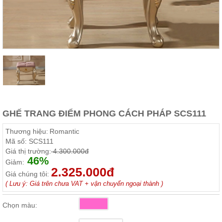
Thất
Phòng
Khách
Sofa,
tủ
rượu,
Bàn
trà...
Nội
Thất
Phòng
GHẾ TRANG ĐIỂM PHONG CÁCH PHÁP SCS111
Ngủ
Giường
Thương hiệu:
Romantic
ngủ, tủ
Mã số:
SCS111
áo, bàn
Giá thị trường:
4.300.000đ
trang
46%
điểm
Giảm:
2.325.000đ
Giá chúng tôi:
Nội
( Lưu ý: Giá trên chưa VAT + vận chuyển ngoại thành )
Thất
Phòng
Chọn màu:
Ăn
Bàn