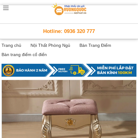
Trang
chủ
Nội
Hotline: 0936 320 777
Thất
Thông
Trang chủ
Nội Thất Phòng Ngủ
Bàn Trang Điểm
Minh
Nội
Bàn trang điểm cổ điển
thất
thông
minh
Nội
Thất
Trẻ
Em
Giường
tầng,
bàn
học, tủ
sách
Nội