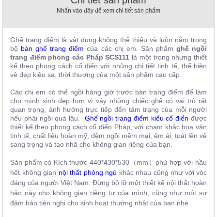
, đồ
Nhấn vào đây để xem chi tiết sản phẩm
trang
trí
Ghế trang điểm là vật dụng không thể thiếu và luôn nằm trong
Nội
bộ
bàn ghế trang điểm
của các chị em. Sản phẩm
ghế ngồi
Thất
trang điểm phong các Pháp SCS111
là một trong nhưng thiết
Nhà
kế theo phong cách cổ điển với những chi tiết tinh tế, thể hiện
Hàng
vẻ đẹp kiêu sa, thời thượng của một sản phẩm cao cấp.
Nội
Thất
Các chị em có thể ngồi hàng giờ trước bàn trang điểm để làm
Nhà
cho mình xinh đẹp hơn vì vậy những chiếc ghế có vai trò rất
Hàng
quan trọng, ảnh hưởng trực tiếp đến tâm trạng của mỗi người
nếu phải ngồi quá lâu.
Ghế ngồi trang điểm kiểu cổ điển
được
thiết kế theo phong cách cổ điển Pháp, với chạm khắc hoa văn
tinh tế, chất liệu hoàn mỹ, đệm ngồi mềm mại, êm ái, toát lên vẻ
sang trọng và tao nhã cho không gian riêng của bạn.
Sản phẩm có Kích thước
440*430*530（mm）phù hợp với hầu
hết không gian
nội thất phòng ngủ
khác nhau cũng như với vóc
dáng của người Việt Nam. Đừng bỏ lỡ một thiết kế nội thất hoàn
hảo này cho không gian riêng tư của mình, cũng như một sự
đảm bảo tiện nghi cho sinh hoạt thường nhật của bạn nhé.