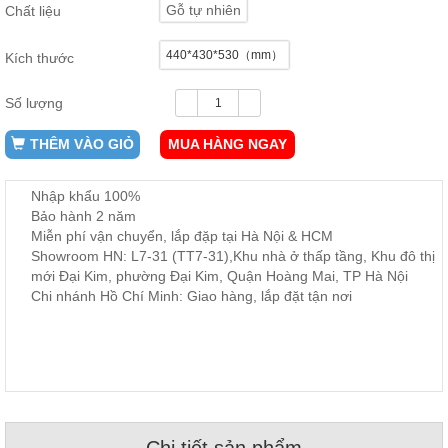
Gỗ tự nhiên
Chất liệu
ăn,
ghế
ăn,
440*430*530（mm）
Kích thước
kệ
bếp
Số lượng
Nội
Thất
THÊM VÀO GIỎ
MUA HÀNG NGAY
Ban
Công,
Nhập khẩu 100%
Vườn
Bảo hành 2 năm
Bàn
ghế
Miễn phí vận chuyển, lắp đặp tại Hà Nội & HCM
ban
Showroom HN: L7-31 (TT7-31),Khu nhà ở thấp tầng, Khu đô thị
công,
mới Đại Kim, phường Đại Kim, Quận Hoàng Mai, TP Hà Nội
xích
đu,
Chi nhánh Hồ Chí Minh: Giao hàng, lắp đặt tận nơi
ghế...
Phụ
Kiện
Trang
Trí
Cây
Chi tiết sản phẩm
cảnh