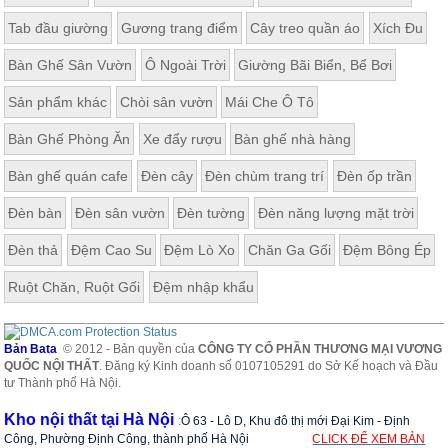
Tab đầu giường
Gương trang điểm
Cây treo quần áo
Xích Đu
Bàn Ghế Sân Vườn
Ô Ngoài Trời
Giường Bãi Biển, Bể Bơi
Sản phẩm khác
Chòi sân vườn
Mái Che Ô Tô
Bàn Ghế Phòng Ăn
Xe đẩy rượu
Bàn ghế nhà hàng
Bàn ghế quán cafe
Đèn cây
Đèn chùm trang trí
Đèn ốp trần
Đèn bàn
Đèn sân vườn
Đèn tường
Đèn năng lượng mặt trời
Đèn thả
Đệm Cao Su
Đệm Lò Xo
Chăn Ga Gối
Đệm Bông Ép
Ruột Chăn, Ruột Gối
Đệm nhập khẩu
Bản Bata
© 2012 - Bản quyền của
CÔNG TY CỔ PHẦN THƯƠNG MẠI VƯƠNG
QUỐC NỘI THẤT
. Đăng ký Kinh doanh số 0107105291 do Sở Kế hoạch và Đầu
tư Thành phố Hà Nội.
Kho nội thất tại Hà Nội
:
Ô 63 - Lô D, Khu đô thị mới Đại Kim - Định
Công, Phường Định Công, thành phố Hà Nội
CLICK ĐỂ XEM BẢN