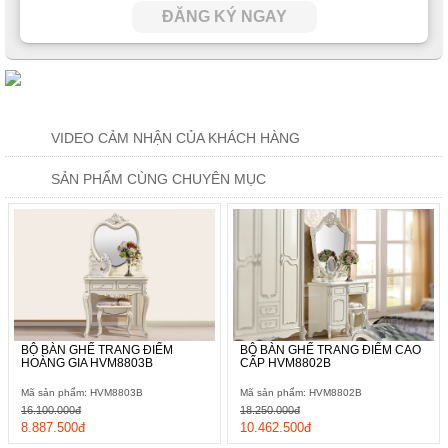
ĐĂNG KÝ NGAY
VIDEO CẢM NHẬN CỦA KHÁCH HÀNG
SẢN PHẨM CÙNG CHUYÊN MỤC
BỘ BÀN GHẾ TRANG ĐIỂM
BỘ BÀN GHẾ TRANG ĐIỂM CAO
HOÀNG GIA HVM8803B
CẤP HVM8802B
Mã sản phẩm: HVM8803B
Mã sản phẩm: HVM8802B
16.100.000đ
18.250.000đ
8.887.500đ
10.462.500đ