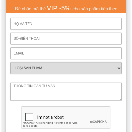
VIP -5%
Để nhận mã thẻ
cho sản phẩm tiếp theo