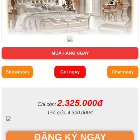
MUA HÀNG NGAY
Showroom
Gọi ngay
Chat ngay
2.325.000đ
Chỉ còn:
Giá gốc:
4.300.000đ
ĐĂNG KÝ NGAY