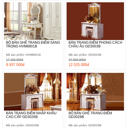
BỘ BÀN GHẾ TRANG ĐIỂM SANG
BÀN TRANG ĐIỂM PHONG CÁCH
TRỌNG HVM8801B
CHÂU ÂU GD3003B
Mã sản phẩm: HVM8801B
Mã sản phẩm: GD3003B
17.150.000đ
24.000.000đ
9.937.500đ
12.525.000đ
BÀN TRANG ĐIỂM NHẬP KHẨU
BỘ BÀN GHẾ TRANG ĐIỂM
CAO CẤP GD3026B
GD3028B
Mã sản phẩm: GD3026B
Mã sản phẩm: GD3028B