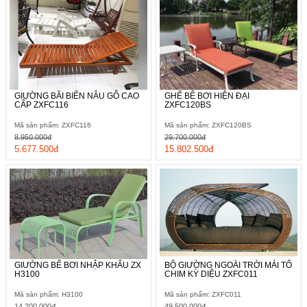
GIƯỜNG BÃI BIỂN NÂU GỖ CAO
GHẾ BỂ BƠI HIỆN ĐẠI
CẤP ZXFC116
ZXFC120BS
Mã sản phẩm: ZXFC116
Mã sản phẩm: ZXFC120BS
8.950.000đ
29.700.000đ
5.677.500đ
15.802.500đ
GIƯỜNG BỂ BƠI NHẬP KHẨU ZX
BỘ GIƯỜNG NGOÀI TRỜI MÁI TỔ
H3100
CHIM KỲ DIỆU ZXFC011
Mã sản phẩm: H3100
Mã sản phẩm: ZXFC011
14.200.000đ
49.500.000đ