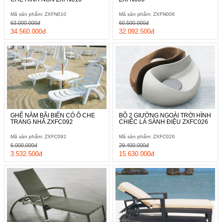
Mã sản phẩm: ZXFN010
Mã sản phẩm: ZXFN006
63.000.000đ
60.500.000đ
34.560.000đ
32.092.500đ
GHẾ NẰM BÃI BIỂN CÓ Ô CHE
BỘ 2 GIƯỜNG NGOÀI TRỜI HÌNH
TRANG NHÃ ZXFC092
CHIẾC LÁ SÀNH ĐIỆU ZXFC026
Mã sản phẩm: ZXFC092
Mã sản phẩm: ZXFC026
6.000.000đ
29.400.000đ
3.532.500đ
15.630.000đ