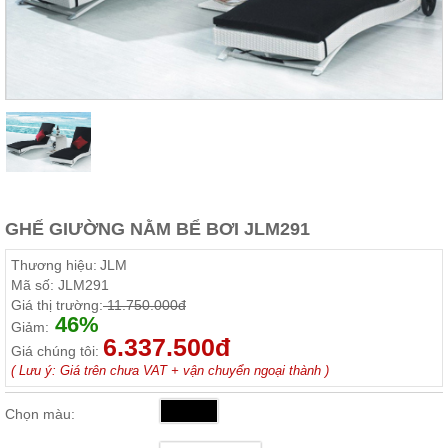
Thất
Phòng
Khách
Sofa,
tủ
rượu,
Bàn
trà...
Nội
Thất
Phòng
GHẾ GIƯỜNG NẰM BỂ BƠI JLM291
Ngủ
Giường
Thương hiệu:
JLM
ngủ, tủ
Mã số:
JLM291
áo, bàn
Giá thị trường:
11.750.000đ
trang
46%
điểm
Giảm:
6.337.500đ
Giá chúng tôi:
Nội
( Lưu ý: Giá trên chưa VAT + vận chuyển ngoại thành )
Thất
Phòng
Chọn màu:
Ăn
Bàn