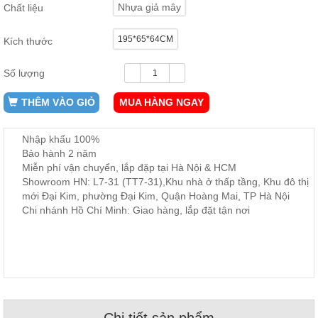
Nhựa giả mây
Chất liệu
ăn,
ghế
ăn,
195*65*64CM
kệ
Kích thước
bếp
Số lượng
Nội
Thất
THÊM VÀO GIỎ
MUA HÀNG NGAY
Ban
Công,
Nhập khẩu 100%
Vườn
Bảo hành 2 năm
Bàn
ghế
Miễn phí vận chuyển, lắp đặp tại Hà Nội & HCM
ban
Showroom HN: L7-31 (TT7-31),Khu nhà ở thấp tầng, Khu đô thị
công,
mới Đại Kim, phường Đại Kim, Quận Hoàng Mai, TP Hà Nội
xích
đu,
Chi nhánh Hồ Chí Minh: Giao hàng, lắp đặt tận nơi
ghế...
Phụ
Kiện
Trang
Trí
Cây
cảnh