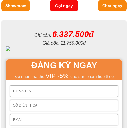
Showroom
Gọi ngay
Chat ngay
6.337.500đ
Chỉ còn:
Giá gốc:
11.750.000đ
ĐĂNG KÝ NGAY
VIP -5%
Để nhận mã thẻ
cho sản phẩm tiếp theo