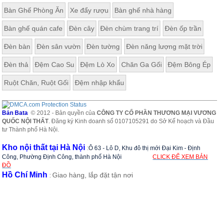
Bàn Ghế Phòng Ăn
Xe đẩy rượu
Bàn ghế nhà hàng
Bàn ghế quán cafe
Đèn cây
Đèn chùm trang trí
Đèn ốp trần
Đèn bàn
Đèn sân vườn
Đèn tường
Đèn năng lượng mặt trời
Đèn thả
Đệm Cao Su
Đệm Lò Xo
Chăn Ga Gối
Đệm Bông Ép
Ruột Chăn, Ruột Gối
Đệm nhập khẩu
Bản Bata
© 2012 - Bản quyền của
CÔNG TY CỔ PHẦN THƯƠNG MẠI VƯƠNG
QUỐC NỘI THẤT
. Đăng ký Kinh doanh số 0107105291 do Sở Kế hoạch và Đầu
tư Thành phố Hà Nội.
Kho nội thất tại Hà Nội
:
Ô 63 - Lô D, Khu đô thị mới Đại Kim - Định
Công, Phường Định Công, thành phố Hà Nội
CLICK ĐỂ XEM BẢN
ĐỒ
Hồ Chí Minh
Giao hàng, lắp đặt tận nơi
: