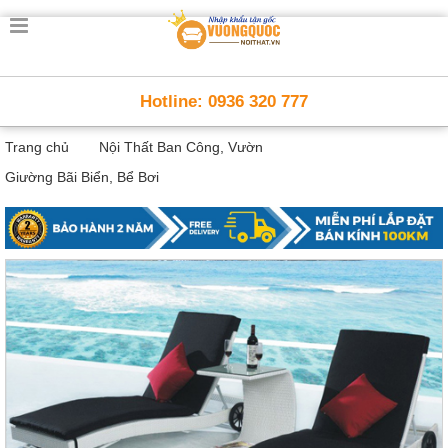
Trang
chủ
Nội
Hotline: 0936 320 777
Thất
Thông
Trang chủ
Nội Thất Ban Công, Vườn
Minh
Nội
Giường Bãi Biển, Bể Bơi
thất
thông
minh
Nội
Thất
Trẻ
Em
Giường
tầng,
bàn
học, tủ
sách
Nội