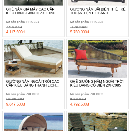
GHẾ NẰM GIẢ MÂY CAO CẤP
GIƯỜNG NẰM BÃI BIỂN THIẾT KẾ
KIỂU DÁNG GIẢN DỊ ZXFC090
THUẬN TIỆN CÓ BÁNH...
Mã sản phẩm: HH.GB01
Mã sản phẩm: HH.GB08
7.400.000đ
11.200.000đ
4.117.500đ
5.760.000đ
GIƯỜNG NẰM NGOÀI TRỜI CAO
GHẾ GIƯỜNG NẰM NGOÀI TRỜI
CẤP KIỂU DÁNG THANH LỊCH...
KIỂU DÁNG CỔ ĐIỂN ZXFC085
Mã sản phẩm: ZXFC086
Mã sản phẩm: ZXFC085
18.500.000đ
9.000.000đ
9.847.500đ
4.792.500đ