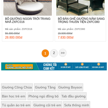
BỘ GIƯỜNG NGOÀI TRỜI TRANG
BỘ BÀN GHẾ GIƯỜNG NẰM SANG
NHÃ ZXFC016
TRỌNG THUẬN TIỆN ZXFC080
Mã sản phẩm: ZXFC016
Mã sản phẩm: ZXFC080
55.300.000đ
15.500.000đ
28.800.000đ
7.830.000đ
2
>>
1
Giường Công Chúa
Giường Tầng
Giường Boyson
Bàn học trẻ em
Phòng ngủ đồng bộ
Tab đầu giường
Tủ quần áo trẻ em
Giường cũi trẻ em
Sofa thông minh