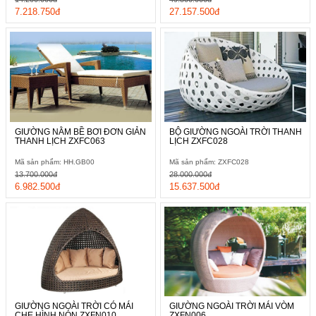
7.218.750đ
27.157.500đ
GIƯỜNG NẰM BỀ BƠI ĐƠN GIẢN
BỘ GIƯỜNG NGOÀI TRỜI THANH
THANH LỊCH ZXFC063
LỊCH ZXFC028
Mã sản phẩm: HH.GB00
Mã sản phẩm: ZXFC028
13.700.000đ
28.000.000đ
6.982.500đ
15.637.500đ
GIƯỜNG NGOÀI TRỜI CÓ MÁI
GIƯỜNG NGOÀI TRỜI MÁI VÒM
CHE HÌNH NÓN ZXFN010
ZXFN006