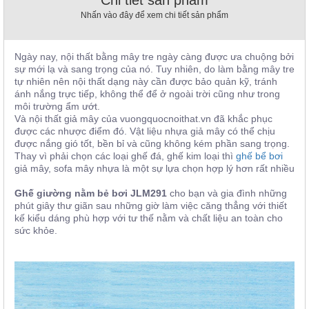
Chi tiết sản phẩm
, đồ
Nhấn vào đây để xem chi tiết sản phẩm
trang
trí
Nội
Ngày nay, nội thất bằng mây tre ngày càng được ưa chuộng bởi
sự mới lạ và sang trọng của nó. Tuy nhiên, do làm bằng mây tre
Thất
tự nhiên nên nội thất dạng này cần được bảo quản kỹ, tránh
Nhà
ánh nắng trực tiếp, không thể để ở ngoài trời cũng như trong
Hàng
môi trường ẩm ướt.
Nội
Và nội thất giả mây của vuongquocnoithat.vn đã khắc phục
Thất
được các nhược điểm đó. Vật liệu nhựa giả mây có thể chịu
Nhà
được nắng gió tốt, bền bỉ và cũng không kém phần sang trọng.
Hàng
Thay vì phải chọn các loại ghế đá, ghế kim loại thì
ghế bể bơi
giả mây, sofa mây nhựa là một sự lựa chọn hợp lý hơn rất nhiều
Ghế giường nằm bẻ bơi JLM291
cho bạn và gia đình những
phút giây thư giãn sau những giờ làm việc căng thẳng với thiết
kế kiểu dáng phù hợp với tư thế nằm và chất liệu an toàn cho
sức khỏe.