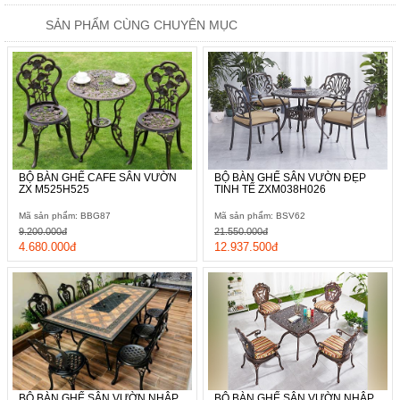
SẢN PHẨM CÙNG CHUYÊN MỤC
BỘ BÀN GHẾ CAFE SÂN VƯỜN
BỘ BÀN GHẾ SÂN VƯỜN ĐẸP
ZX M525H525
TINH TẾ ZXM038H026
Mã sản phẩm: BBG87
Mã sản phẩm: BSV62
9.200.000đ
21.550.000đ
4.680.000đ
12.937.500đ
BỘ BÀN GHẾ SÂN VƯỜN NHẬP
BỘ BÀN GHẾ SÂN VƯỜN NHẬP