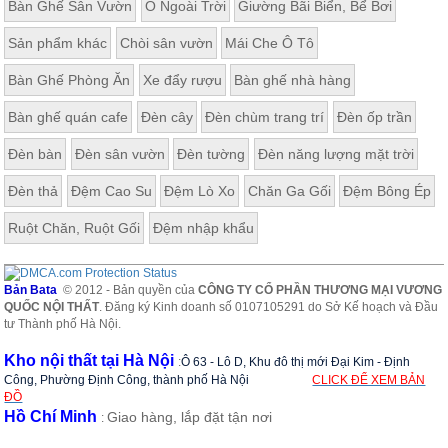
Bàn Ghế Sân Vườn
Ô Ngoài Trời
Giường Bãi Biển, Bể Bơi
Sản phẩm khác
Chòi sân vườn
Mái Che Ô Tô
Bàn Ghế Phòng Ăn
Xe đẩy rượu
Bàn ghế nhà hàng
Bàn ghế quán cafe
Đèn cây
Đèn chùm trang trí
Đèn ốp trần
Đèn bàn
Đèn sân vườn
Đèn tường
Đèn năng lượng mặt trời
Đèn thả
Đệm Cao Su
Đệm Lò Xo
Chăn Ga Gối
Đệm Bông Ép
Ruột Chăn, Ruột Gối
Đệm nhập khẩu
Bản Bata
© 2012 - Bản quyền của
CÔNG TY CỔ PHẦN THƯƠNG MẠI VƯƠNG
QUỐC NỘI THẤT
. Đăng ký Kinh doanh số 0107105291 do Sở Kế hoạch và Đầu
tư Thành phố Hà Nội.
Kho nội thất tại Hà Nội
:
Ô 63 - Lô D, Khu đô thị mới Đại Kim - Định
Công, Phường Định Công, thành phố Hà Nội
CLICK ĐỂ XEM BẢN
ĐỒ
Hồ Chí Minh
Giao hàng, lắp đặt tận nơi
: