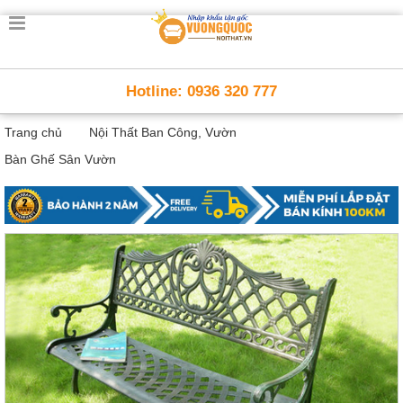
Trang
chủ
Nội
Hotline: 0936 320 777
Thất
Thông
Trang chủ
Nội Thất Ban Công, Vườn
Minh
Nội
Bàn Ghế Sân Vườn
thất
thông
minh
Nội
Thất
Trẻ
Em
Giường
tầng,
bàn
học, tủ
sách
Nội