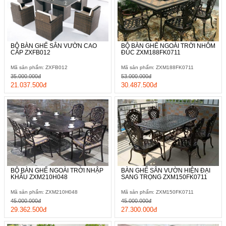
BỘ BÀN GHẾ SÂN VƯỜN CAO
BỘ BÀN GHẾ NGOÀI TRỜI NHÔM
CẤP ZXFB012
ĐÚC ZXM188FK0711
Mã sản phẩm: ZXFB012
Mã sản phẩm: ZXM188FK0711
35.000.000đ
53.000.000đ
21.037.500đ
30.487.500đ
BỘ BÀN GHẾ NGOÀI TRỜI NHẬP
BÀN GHẾ SÂN VƯỜN HIỆN ĐẠI
KHẨU ZXM210H048
SANG TRỌNG ZXM150FK0711
Mã sản phẩm: ZXM210H048
Mã sản phẩm: ZXM150FK0711
45.000.000đ
45.000.000đ
29.362.500đ
27.300.000đ