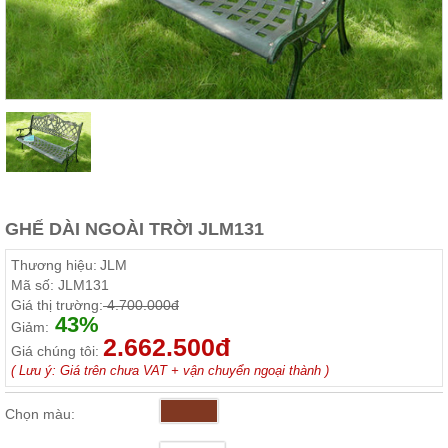
Thất
Phòng
Khách
Sofa,
tủ
rượu,
Bàn
trà...
Nội
Thất
Phòng
GHẾ DÀI NGOÀI TRỜI JLM131
Ngủ
Giường
Thương hiệu:
JLM
ngủ, tủ
Mã số:
JLM131
áo, bàn
Giá thị trường:
4.700.000đ
trang
43%
điểm
Giảm:
2.662.500đ
Giá chúng tôi:
Nội
( Lưu ý: Giá trên chưa VAT + vận chuyển ngoại thành )
Thất
Phòng
Chọn màu:
Ăn
Bàn