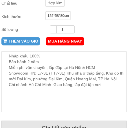
Hợp kim
Chất liệu
ăn,
ghế
ăn,
125*58*80cm
kệ
Kích thước
bếp
Số lượng
Nội
Thất
THÊM VÀO GIỎ
MUA HÀNG NGAY
Ban
Công,
Nhập khẩu 100%
Vườn
Bảo hành 2 năm
Bàn
ghế
Miễn phí vận chuyển, lắp đặp tại Hà Nội & HCM
ban
Showroom HN: L7-31 (TT7-31),Khu nhà ở thấp tầng, Khu đô thị
công,
mới Đại Kim, phường Đại Kim, Quận Hoàng Mai, TP Hà Nội
xích
đu,
Chi nhánh Hồ Chí Minh: Giao hàng, lắp đặt tận nơi
ghế...
Phụ
Kiện
Trang
Trí
Cây
cảnh