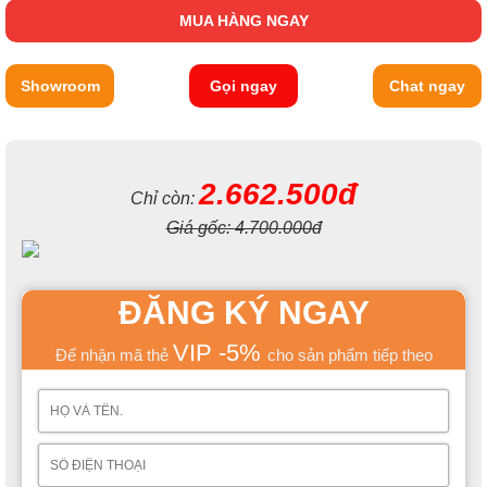
MUA HÀNG NGAY
Showroom
Gọi ngay
Chat ngay
2.662.500đ
Chỉ còn:
Giá gốc:
4.700.000đ
ĐĂNG KÝ NGAY
VIP -5%
Để nhận mã thẻ
cho sản phẩm tiếp theo