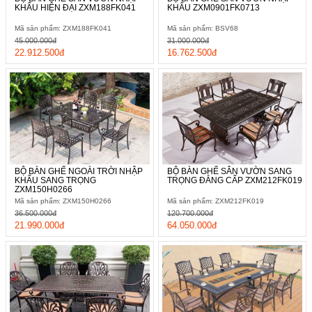
KHẨU HIỆN ĐẠI ZXM188FK041
KHẨU ZXM0901FK0713
Mã sản phẩm: ZXM188FK041
Mã sản phẩm: BSV68
45.000.000đ
31.000.000đ
22.912.500đ
16.762.500đ
BỘ BÀN GHẾ NGOÀI TRỜI NHẬP
BỘ BÀN GHẾ SÂN VƯỜN SANG
KHẨU SANG TRỌNG
TRỌNG ĐẲNG CẤP ZXM212FK019
ZXM150H0266
Mã sản phẩm: ZXM150H0266
Mã sản phẩm: ZXM212FK019
36.500.000đ
120.700.000đ
21.990.000đ
64.050.000đ