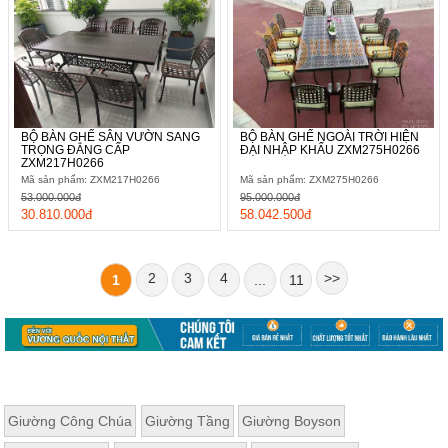
BỘ BÀN GHẾ SÂN VƯỜN SANG
BỘ BÀN GHẾ NGOÀI TRỜI HIỆN
TRỌNG ĐẲNG CẤP
ĐẠI NHẬP KHẨU ZXM275H0266
ZXM217H0266
Mã sản phẩm: ZXM217H0266
Mã sản phẩm: ZXM275H0266
53.000.000đ
95.000.000đ
30.810.000đ
58.042.500đ
2
3
4
>>
1
...
11
Giường Công Chúa
Giường Tầng
Giường Boyson