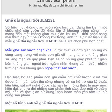
Chi tiết sản phẩm
, đồ
Nhấn vào đây để xem chi tiết sản phẩm
trang
trí
Ghế dài ngoài trời JLM131
Nội
Thất
Sở hữu một không gian vườn rộng lớn, bạn đang tìm kiếm một
chiếc ghế sân vườn để khỏa lấp đi khoảng trống cũng như
Nhà
mang đến một không gian thư giãn khi chiều đến hoặc sang
Hàng
mai thức dậy hít bầu không khí trong lành thì sự xuất hiện của
mẫu
ghế dài ngoài trời
JLM131
sẽ là lựa chọn phù hợp nhất.
Nội
Thất
Nhà
Mẫu ghế sân vườn nhập khẩu
được thiết kế đơn giản nhưng vô
Hàng
cùng sang trọng với màu sơn giả cổ mang lại cho không gian
sự lãng mạn và quý phái. Bạn sẽ có những giây phút thư giãn
bên không gian ngoài trời, ngắm nhìn khung cảnh thiên nhiên
tươi đẹp của không gian
ngoại thất sân vườn
.
Đặc biệt, bộ sản phẩm còn ghi điểm bởi chất lượng vượt trội
được làm hoàn toàn thủ công nhưng với
sự hỗ trợ của kỹ thuật
tiên tiến, sắt mỹ nghệ được cắt hàn từ những thiết bị máy móc
hiện đại, cho ra đời những sản phẩm tinh xảo, đẹp mắt về thẩm
mỹ, bền về thời gian sử dụng, bạn hoàn toàn yên tâm khi sử
dụng sản phẩm.
Một số hình ảnh về ghế dài ngoài trời
JLM131