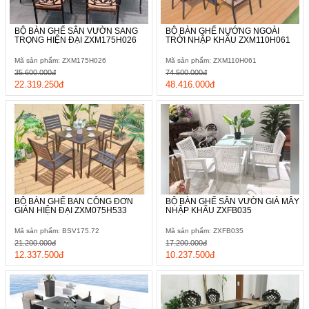
BỘ BÀN GHẾ SÂN VƯỜN SANG
BỘ BÀN GHẾ NƯỚNG NGOÀI
TRỌNG HIỆN ĐẠI ZXM175H026
TRỜI NHẬP KHẨU ZXM110H061
Mã sản phẩm: ZXM175H026
Mã sản phẩm: ZXM110H061
35.600.000đ
74.500.000đ
22.319.250đ
48.416.000đ
BỘ BÀN GHẾ BAN CÔNG ĐƠN
BỘ BÀN GHẾ SÂN VƯỜN GIẢ MÂY
GIẢN HIỆN ĐẠI ZXM075H533
NHẬP KHẨU ZXFB035
Mã sản phẩm: BSV175.72
Mã sản phẩm: ZXFB035
21.200.000đ
17.200.000đ
12.337.500đ
10.237.500đ