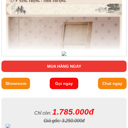
MUA HÀNG NGAY
Showroom
Gọi ngay
Chat ngay
1.785.000đ
Chỉ còn:
Giá gốc:
3.250.000đ