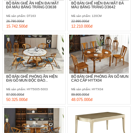
BỘ BÀN GHẾ ĂN HIỆN ĐẠI MẶT
BỘ BÀN GHẾ HIỆN ĐẠI MẶT ĐÁ
ĐÁ MÀU BĂNG TRẮNG D3638
MÀU BĂNG TRẮNG D3642
Mã sản phẩm: DT163
Mã sản phẩm: 120CM
26.790.000đ
22.990.000đ
15.742.500đ
12.210.000đ
BỘ BÀN GHẾ PHÒNG ĂN HIỆN
BỘ BÀN GHẾ PHÒNG ĂN GỖ MUN
ĐẠI GỖ MUN ĐỘC ĐÁO...
CAO CẤP HYTX04
Mã sản phẩm: HYT5005-5003
Mã sản phẩm: HYTX04
87.000.000đ
89.900.000đ
50.325.000đ
48.075.000đ