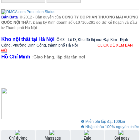
Bản Bata
© 2012 - Bản quyền của
CÔNG TY CỔ PHẦN THƯƠNG MẠI VƯƠNG
QUỐC NỘI THẤT
. Đăng ký Kinh doanh số 0107105291 do Sở Kế hoạch và Đầu
tư Thành phố Hà Nội.
Kho nội thất tại Hà Nội
:
Ô 63 - Lô D, Khu đô thị mới Đại Kim - Định
Công, Phường Định Công, thành phố Hà Nội
CLICK ĐỂ XEM BẢN
ĐỒ
Hồ Chí Minh
Giao hàng, lắp đặt tận nơi
:
❶ Miễn phí lắp đặt 100km
❷ Nhập khẩu 100% nguyên chiếc
❸ Showroom rộng 3000m2
Chỉ đường
Massage
Zalo
Gọi ngay