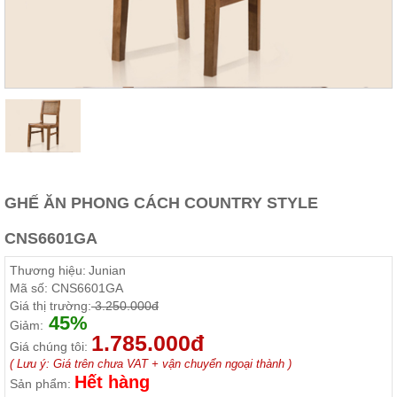
Thất
Phòng
Khách
Sofa,
tủ
rượu,
Bàn
trà...
Nội
Thất
Phòng
GHẾ ĂN PHONG CÁCH COUNTRY STYLE
Ngủ
Giường
CNS6601GA
ngủ, tủ
áo, bàn
Thương hiệu:
Junian
trang
điểm
Mã số:
CNS6601GA
Giá thị trường:
3.250.000đ
Nội
45%
Giảm:
Thất
1.785.000đ
Giá chúng tôi:
Phòng
( Lưu ý: Giá trên chưa VAT + vận chuyển ngoại thành )
Ăn
Hết hàng
Sản phẩm:
Bàn