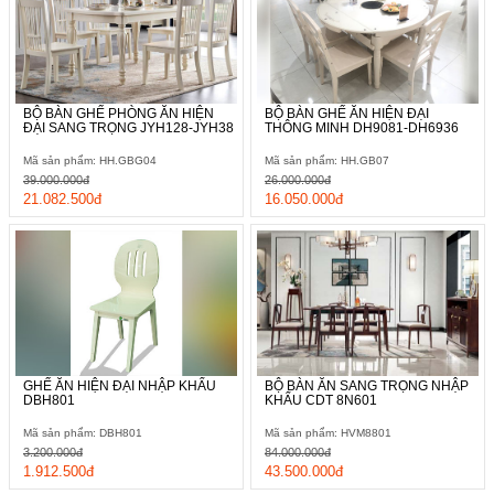
BỘ BÀN GHẾ PHÒNG ĂN HIỆN
BỘ BÀN GHẾ ĂN HIỆN ĐẠI
ĐẠI SANG TRỌNG JYH128-JYH38
THÔNG MINH DH9081-DH6936
Mã sản phẩm: HH.GBG04
Mã sản phẩm: HH.GB07
39.000.000đ
26.000.000đ
21.082.500đ
16.050.000đ
GHẾ ĂN HIỆN ĐẠI NHẬP KHẨU
BỘ BÀN ĂN SANG TRỌNG NHẬP
DBH801
KHẨU CDT 8N601
Mã sản phẩm: DBH801
Mã sản phẩm: HVM8801
3.200.000đ
84.000.000đ
1.912.500đ
43.500.000đ