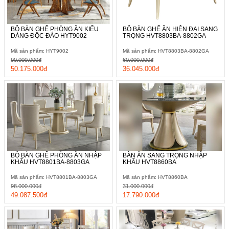
BỘ BÀN GHẾ PHÒNG ĂN KIỂU
BỘ BÀN GHẾ ĂN HIỆN ĐẠI SANG
DÁNG ĐỘC ĐÁO HYT9002
TRỌNG HVT8803BA-8802GA
Mã sản phẩm: HYT9002
Mã sản phẩm: HVT8803BA-8802GA
90.000.000đ
60.000.000đ
50.175.000đ
36.045.000đ
BỘ BÀN GHẾ PHÒNG ĂN NHẬP
BÀN ĂN SANG TRỌNG NHẬP
KHẨU HVT8801BA-8803GA
KHẨU HVT8860BA
Mã sản phẩm: HVT8801BA-8803GA
Mã sản phẩm: HVT8860BA
98.000.000đ
31.000.000đ
49.087.500đ
17.790.000đ