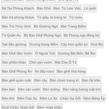
Kệ Tivi Phòng Khách
Bàn Ghế
Bàn, Tủ Làm Việc
Lò sưởi
Bàn trà phòng khách
Tủ giầy, tủ trang trí
Tủ rượu
Bàn Trà Thủy Sinh
Bộ Giường Ngủ
Bàn Trang Điểm
Tủ Quần Áo
Bộ Bàn Ghế Phòng Ngủ
Bộ Phòng ngủ đồng bộ
Tab đầu giường
Gương trang điểm
Cây treo quần áo
Xích Đu
Bàn Ghế Sân Vườn
Ô Ngoài Trời
Giường Bãi Biển, Bể Bơi
Sản phẩm khác
Chòi sân vườn
Mái Che Ô Tô
Bàn Ghế Phòng Ăn
Xe đẩy rượu
Bàn ghế nhà hàng
Bàn ghế quán cafe
Đèn cây
Đèn chùm trang trí
Đèn ốp trần
Đèn bàn
Đèn sân vườn
Đèn tường
Đèn năng lượng mặt trời
Đèn thả
Đệm Cao Su
Đệm Lò Xo
Chăn Ga Gối
Đệm Bông Ép
Ruột Chăn, Ruột Gối
Đệm nhập khẩu