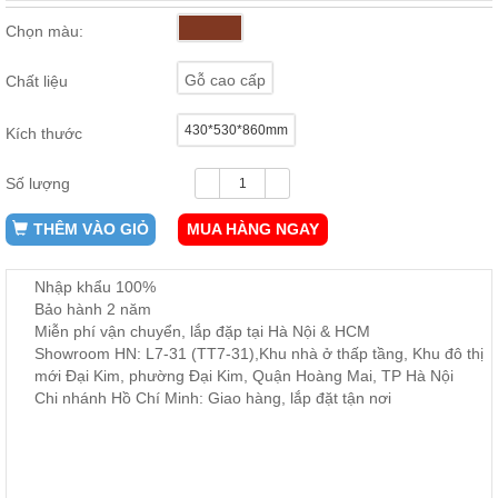
ăn,
ghế
Chọn màu:
ăn,
kệ
Gỗ cao cấp
bếp
Chất liệu
Nội
430*530*860mm
Kích thước
Thất
Ban
Số lượng
Công,
Vườn
THÊM VÀO GIỎ
MUA HÀNG NGAY
Bàn
ghế
ban
Nhập khẩu 100%
công,
Bảo hành 2 năm
xích
đu,
Miễn phí vận chuyển, lắp đặp tại Hà Nội & HCM
ghế...
Showroom HN: L7-31 (TT7-31),Khu nhà ở thấp tầng, Khu đô thị
mới Đại Kim, phường Đại Kim, Quận Hoàng Mai, TP Hà Nội
Phụ
Chi nhánh Hồ Chí Minh: Giao hàng, lắp đặt tận nơi
Kiện
Trang
Trí
Cây
cảnh