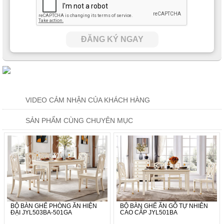
ĐĂNG KÝ NGAY
VIDEO CẢM NHẬN CỦA KHÁCH HÀNG
SẢN PHẨM CÙNG CHUYÊN MỤC
BỘ BÀN GHẾ PHÒNG ĂN HIỆN
BỘ BÀN GHẾ ĂN GỖ TỰ NHIÊN
ĐẠI JYL503BA-501GA
CAO CẤP JYL501BA