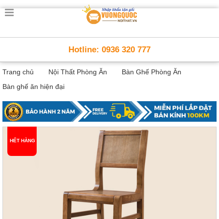
Trang
chủ
Nội
Hotline: 0936 320 777
Thất
Thông
Trang chủ
Nội Thất Phòng Ăn
Bàn Ghế Phòng Ăn
Minh
Nội
Bàn ghế ăn hiện đại
thất
thông
minh
Nội
Thất
HẾT HÀNG
Trẻ
Em
Giường
tầng,
bàn
học, tủ
sách
Nội