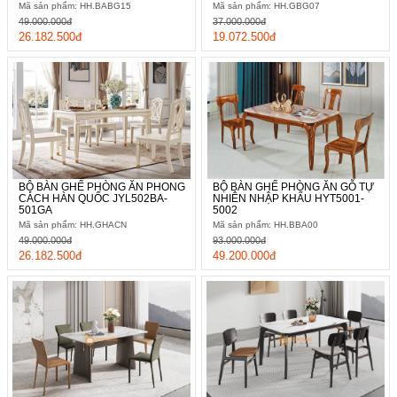
Mã sản phẩm: HH.BABG15
Mã sản phẩm: HH.GBG07
49.000.000đ
37.000.000đ
26.182.500đ
19.072.500đ
BỘ BÀN GHẾ PHÒNG ĂN PHONG
BỘ BÀN GHẾ PHÒNG ĂN GỖ TỰ
CÁCH HÀN QUỐC JYL502BA-
NHIÊN NHẬP KHẨU HYT5001-
501GA
5002
Mã sản phẩm: HH.GHACN
Mã sản phẩm: HH.BBA00
49.000.000đ
93.000.000đ
26.182.500đ
49.200.000đ