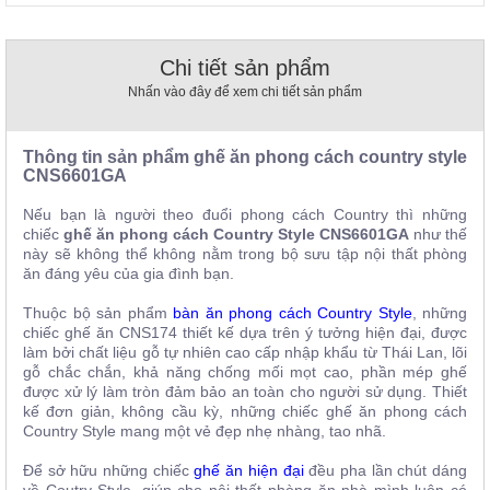
, đồ
trang
trí
Chi tiết sản phẩm
Nội
Nhấn vào đây để xem chi tiết sản phẩm
Thất
Nhà
Thông tin sản phẩm g
hế ăn phong cách country style
Hàng
CNS6601GA
Nội
Thất
Nếu bạn là người theo đuổi phong cách Country thì những
Nhà
Hàng
chiếc
ghế ăn phong cách Country Style CNS6601GA
như thế
này sẽ không thể không nằm trong bộ sưu tập nội thất phòng
ăn đáng yêu của gia đình bạn.
Thuộc bộ sản phẩm
bàn ăn phong cách Country Style
, những
chiếc ghế ăn CNS174 thiết kế dựa trên ý tưởng hiện đại, được
làm bởi chất liệu gỗ tự nhiên cao cấp nhập khẩu từ Thái Lan, lõi
gỗ chắc chắn, khả năng chống mối mọt cao, phần mép ghế
được xử lý làm tròn đảm bảo an toàn cho người sử dụng. Thiết
kế đơn giản, không cầu kỳ, những chiếc ghế ăn phong cách
Country Style mang một vẻ đẹp nhẹ nhàng, tao nhã.
Để sở hữu những chiếc
ghế ăn hiện đại
đều pha lần chút dáng