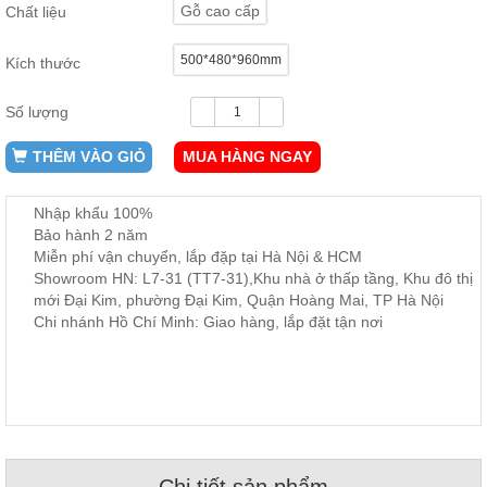
Gỗ cao cấp
Chất liệu
ăn,
ghế
ăn,
500*480*960mm
Kích thước
kệ
bếp
Số lượng
Nội
Thất
THÊM VÀO GIỎ
MUA HÀNG NGAY
Ban
Công,
Nhập khẩu 100%
Vườn
Bảo hành 2 năm
Bàn
ghế
Miễn phí vận chuyển, lắp đặp tại Hà Nội & HCM
ban
Showroom HN: L7-31 (TT7-31),Khu nhà ở thấp tầng, Khu đô thị
công,
mới Đại Kim, phường Đại Kim, Quận Hoàng Mai, TP Hà Nội
xích
đu,
Chi nhánh Hồ Chí Minh: Giao hàng, lắp đặt tận nơi
ghế...
Phụ
Kiện
Trang
Trí
Cây
Chi tiết sản phẩm
cảnh