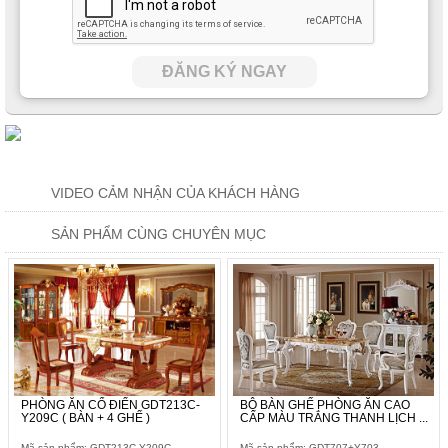
ĐĂNG KÝ NGAY
VIDEO CẢM NHẬN CỦA KHÁCH HÀNG
SẢN PHẨM CÙNG CHUYÊN MỤC
PHÒNG ĂN CỔ ĐIỂN GDT213C-
BỘ BÀN GHẾ PHÒNG ĂN CAO
Y209C ( BÀN + 4 GHẾ )
CẤP MÀU TRẮNG THANH LỊCH ...
Mã sản phẩm: GDT213C-Y209C
Mã sản phẩm: GDT707+Y703