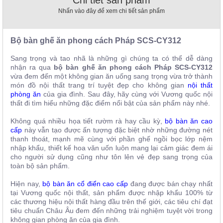
, đồ
Nhấn vào đây để xem chi tiết sản phẩm
trang
trí
Bộ bàn ghế ăn phong cách Pháp
SCS-CY312
Nội
Thất
Sang trọng và tao nhã là những gì chúng ta có thể dễ dàng
Nhà
nhận ra qua
bộ bàn ghế ăn phong cách Pháp
SCS-CY312
Hàng
vừa đem đến một không gian ăn uống sang trọng vừa trở thành
Nội
món đồ nội thất trang trí tuyệt đẹp cho không gian
nội thất
Thất
phòng ăn
của gia đình. Sau đây, hãy cùng với Vương quốc nội
Nhà
thất đi tìm hiểu những đặc điểm nổi bật của sản phẩm này nhé.
Hàng
Không quá nhiều họa tiết rườm rà hay cầu kỳ,
bộ bàn ăn cao
cấp
này vẫn tạo được ấn tượng đặc biệt nhờ những đường nét
thanh thoát, mạnh mẽ cùng với phần ghế ngồi bọc lớp nệm
nhập khẩu, thiết kế hoa văn uốn luôn mang lại cảm giác đem ái
cho người sử dụng cũng như tôn lên vẻ đẹp sang trọng của
toàn bộ sản phẩm.
Hiện nay,
bộ bàn ăn cổ điển cao cấp
đang được bán chạy nhất
tại Vương quốc nội thất, sản phẩm được nhập khẩu 100% từ
các thương hiệu nội thất hàng đầu trên thế giới, các tiêu chí đạt
tiêu chuẩn Châu Âu đem đến những trải nghiệm tuyệt vời trong
không gian phòng ăn của gia đình.