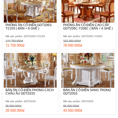
PHÒNG ĂN CỔ ĐIỂN GDT206S-
PHÒNG ĂN CỔ ĐIỂN CAO CẤP
Y210S ( BÀN + 6 GHẾ )
GDT206C-Y206C ( BÀN + 6 GHẾ )
Mã sản phẩm: GDT206S-Y210S
Mã sản phẩm: GDT206C-Y206C
144.750.000đ
152.350.000đ
72.750.000đ
78.000.000đ
BÀN ĂN CỔ ĐIỂN PHONG CÁCH
BÀN ĂN CỔ ĐIỂN SANG TRỌNG
CHÂU ÂU GDT203S
GDT205S
Mã sản phẩm: GDT203S
Mã sản phẩm: GDT205S
55.000.000đ
85.000.000đ
28.500.000đ
43.500.000đ