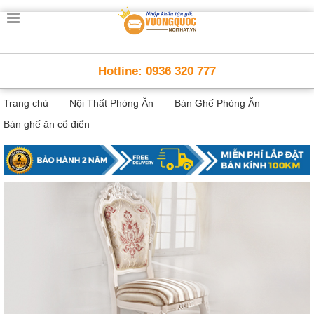
Trang
chủ
Nội
Hotline: 0936 320 777
Thất
Thông
Trang chủ
Nội Thất Phòng Ăn
Bàn Ghế Phòng Ăn
Minh
Nội
Bàn ghế ăn cổ điển
thất
thông
minh
Nội
Thất
Trẻ
Em
Giường
tầng,
bàn
học, tủ
sách
Nội