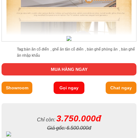
Tag:
bàn ăn cổ điển
,
ghế ăn tân cổ điển
,
bàn ghế phòng ăn
,
bàn ghế
ăn nhập khẩu
MUA HÀNG NGAY
Showroom
Gọi ngay
Chat ngay
3.750.000đ
Chỉ còn:
Giá gốc:
6.500.000đ