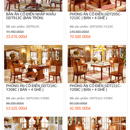
BÀN ĂN CỔ ĐIỂN NHẬP KHẨU
PHÒNG ĂN CỔ ĐIỂN GDT205C-
GDT913C (BÀN TRÒN)
Y210C ( BÀN + 4 GHẾ )
Mã sản phẩm: GDT913C
Mã sản phẩm: GDT205C-Y210C
44.460.000đ
140.650.000đ
23.676.000đ
70.500.000đ
PHÒNG ĂN CỔ ĐIỂN GDT216C-
PHÒNG ĂN CỔ ĐIỂN GDT211C-
Y208C ( BÀN + 4 GHẾ )
Y208C ( BÀN + 4 GHẾ )
Mã sản phẩm: GDT216C-Y208C
Mã sản phẩm: GDT211C-Y208C
99.200.000đ
80.100.000đ
53.625.000đ
42.000.000đ