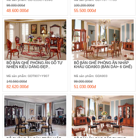
98.000.000đ
100.200.000đ
48.600.000đ
55.500.000đ
BỘ BÀN GHẾ PHÒNG ĂN GỖ TỰ
BỘ BÀN GHẾ PHÒNG ĂN NHẬP
NHIÊN KIỂU DÁNG ĐẸP...
KHẨU GDA903 (BÀN DÀI+ 6 GHẾ)
Mã sản phẩm: GDT907+Y907
Mã sản phẩm: GDA903
140.560.000đ
99.000.000đ
82.620.000đ
51.030.000đ