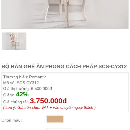
Thất
Phòng
Khách
Sofa,
tủ
rượu,
Bàn
trà...
Nội
Thất
Phòng
BỘ BÀN GHẾ ĂN PHONG CÁCH PHÁP SCS-CY312
Ngủ
Giường
Thương hiệu:
Romantic
ngủ, tủ
Mã số:
SCS-CY312
áo, bàn
Giá thị trường:
6.500.000đ
trang
42%
điểm
Giảm:
3.750.000đ
Giá chúng tôi:
Nội
( Lưu ý: Giá trên chưa VAT + vận chuyển ngoại thành )
Thất
Phòng
Chọn màu:
Ăn
Bàn