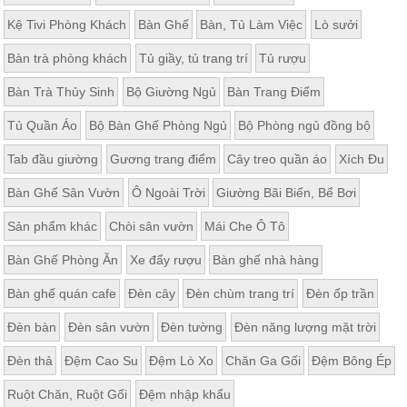
Kệ Tivi Phòng Khách
Bàn Ghế
Bàn, Tủ Làm Việc
Lò sưởi
Bàn trà phòng khách
Tủ giầy, tủ trang trí
Tủ rượu
Bàn Trà Thủy Sinh
Bộ Giường Ngủ
Bàn Trang Điểm
Tủ Quần Áo
Bộ Bàn Ghế Phòng Ngủ
Bộ Phòng ngủ đồng bộ
Tab đầu giường
Gương trang điểm
Cây treo quần áo
Xích Đu
Bàn Ghế Sân Vườn
Ô Ngoài Trời
Giường Bãi Biển, Bể Bơi
Sản phẩm khác
Chòi sân vườn
Mái Che Ô Tô
Bàn Ghế Phòng Ăn
Xe đẩy rượu
Bàn ghế nhà hàng
Bàn ghế quán cafe
Đèn cây
Đèn chùm trang trí
Đèn ốp trần
Đèn bàn
Đèn sân vườn
Đèn tường
Đèn năng lượng mặt trời
Đèn thả
Đệm Cao Su
Đệm Lò Xo
Chăn Ga Gối
Đệm Bông Ép
Ruột Chăn, Ruột Gối
Đệm nhập khẩu