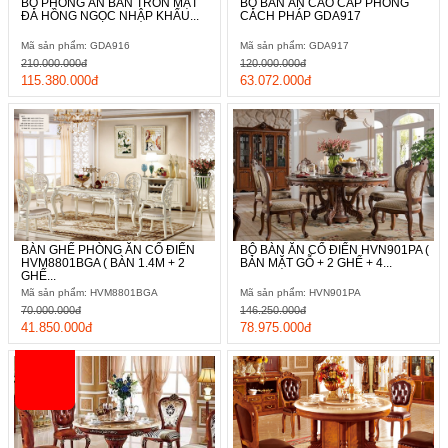
BỘ PHÒNG ĂN BÀN TRÒN MẶT
BỘ BÀN ĂN CAO CẤP PHONG
ĐÁ HỒNG NGỌC NHẬP KHẨU...
CÁCH PHÁP GDA917
Mã sản phẩm: GDA916
Mã sản phẩm: GDA917
210.000.000đ
120.000.000đ
115.380.000đ
63.072.000đ
BÀN GHẾ PHÒNG ĂN CỔ ĐIỂN
BỘ BÀN ĂN CỔ ĐIỂN HVN901PA (
HVM8801BGA ( BÀN 1.4M + 2
BÀN MẶT GỖ + 2 GHẾ + 4...
GHẾ...
Mã sản phẩm: HVM8801BGA
Mã sản phẩm: HVN901PA
70.000.000đ
146.250.000đ
41.850.000đ
78.975.000đ