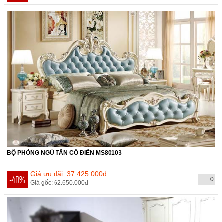
BỘ PHÒNG NGỦ TÂN CỔ ĐIỂN MS80103
THỜI GIAN CÒN:
Hết hạn
Giá ưu đãi: 37.425.000đ
-40%
0
Giá gốc:
62.650.000đ