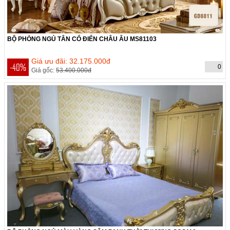
BỘ PHÒNG NGỦ TÂN CỔ ĐIỂN CHÂU ÂU MS81103
THỜI GIAN CÒN:
Hết hạn
Giá ưu đãi: 32.175.000đ
-40%
0
Giá gốc:
53.400.000đ