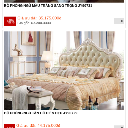
BỘ PHÒNG NGỦ MÀU TRẮNG SANG TRỌNG JY90731
THỜI GIAN CÒN:
Hết hạn
Giá ưu đãi: 35.175.000đ
-48%
0
Giá gốc:
67.200.000đ
BỘ PHÒNG NGỦ TÂN CỔ ĐIỂN ĐẸP JY90729
THỜI GIAN CÒN:
Hết hạn
Giá ưu đãi: 44.175.000đ