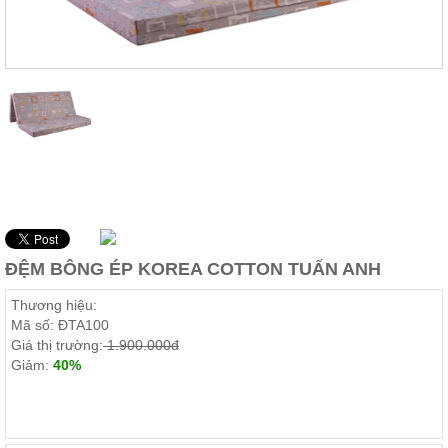
Thất
Phòng
Khách
Sofa,
tủ
rượu,
Bàn
trà...
Nội
Thất
Phòng
Ngủ
Giường
ĐỆM BÔNG ÉP KOREA COTTON TUẤN ANH
ngủ, tủ
áo, bàn
Thương hiệu:
trang
điểm
Mã số:
ĐTA100
Giá thị trường:
1.900.000đ
Nội
Giảm:
40%
Thất
GIÁ DEAL: 855.000Đ
Phòng
Ăn
Bàn