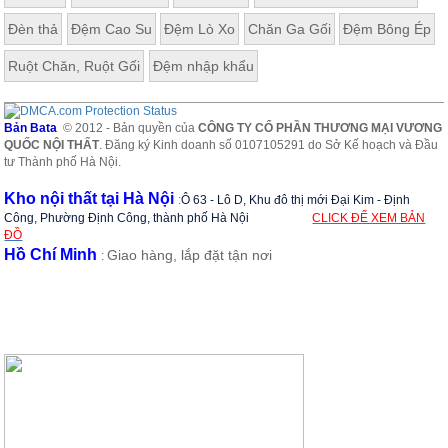
Đèn thả
Đệm Cao Su
Đệm Lò Xo
Chăn Ga Gối
Đệm Bông Ép
Ruột Chăn, Ruột Gối
Đệm nhập khẩu
Bản Bata
© 2012 - Bản quyền của
CÔNG TY CỔ PHẦN THƯƠNG MẠI VƯƠNG
QUỐC NỘI THẤT
. Đăng ký Kinh doanh số 0107105291 do Sở Kế hoạch và Đầu
tư Thành phố Hà Nội.
Kho nội thất tại Hà Nội
:
Ô 63 - Lô D, Khu đô thị mới Đại Kim - Định
Công, Phường Định Công, thành phố Hà Nội
CLICK ĐỂ XEM BẢN
ĐỒ
Hồ Chí Minh
Giao hàng, lắp đặt tận nơi
: