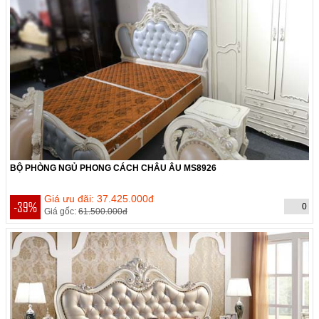
BỘ PHÒNG NGỦ PHONG CÁCH CHÂU ÂU MS8926
THỜI GIAN CÒN:
Hết hạn
Giá ưu đãi: 37.425.000đ
-39%
0
Giá gốc:
61.500.000đ