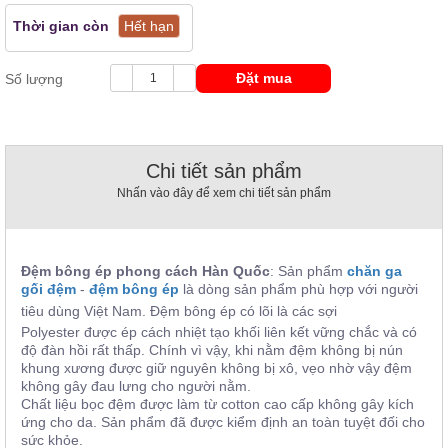
, đồ
Thời gian còn
Hết hạn
trang
trí
Đặt mua
Số lượng
Nội
Thất
Nhà
Hàng
Chi tiết sản phẩm
Nội
Thất
Nhấn vào đây để xem chi tiết sản phẩm
Nhà
Hàng
Đệm bông ép phong cách Hàn Quốc
: Sản phẩm
chăn ga
gối đệm
-
đệm bông ép
là dòng sản phẩm phù hợp với người
tiêu dùng Việt Nam
.
Đệm bông ép có lõi là các sợi
Polyester được ép cách nhiệt tạo khối liên kết vững chắc và có
độ đàn hồi rất thấp. Chính vì vậy, khi nằm đệm
không bị nún
khung xương được giữ nguyên không bị xô, vẹo nhờ vậy đệm
không gây đau lưng cho người nằm.
Chất liệu bọc đệm được làm từ cotton cao cấp không gây kích
ứng cho da. Sản phẩm đã được kiểm định an toàn tuyệt đối cho
sức khỏe.