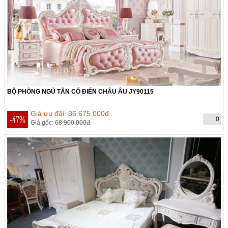
BỘ PHÒNG NGỦ TÂN CỔ ĐIỂN CHÂU ÂU JY90115
THỜI GIAN CÒN:
Hết hạn
Giá ưu đãi: 36.675.000đ
-47%
0
Giá gốc:
68.900.000đ