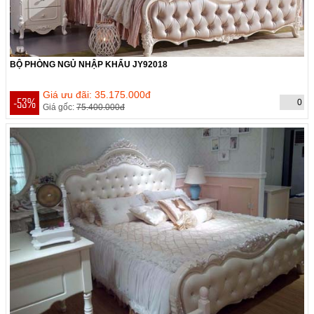
BỘ PHÒNG NGỦ NHẬP KHẨU JY92018
THỜI GIAN CÒN:
Hết hạn
Giá ưu đãi: 35.175.000đ
-53%
0
Giá gốc:
75.400.000đ