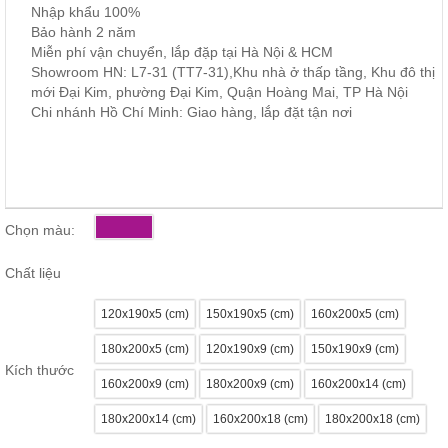
Nhập khẩu 100%
ăn,
ghế
Bảo hành 2 năm
ăn,
Miễn phí vận chuyển, lắp đặp tại Hà Nội & HCM
kệ
Showroom HN: L7-31 (TT7-31),Khu nhà ở thấp tầng, Khu đô thị
bếp
mới Đại Kim, phường Đại Kim, Quận Hoàng Mai, TP Hà Nội
Nội
Chi nhánh Hồ Chí Minh: Giao hàng, lắp đặt tận nơi
Thất
Ban
Công,
Vườn
Bàn
Chọn màu:
ghế
ban
công,
Chất liệu
xích
đu,
ghế...
120x190x5 (cm)
150x190x5 (cm)
160x200x5 (cm)
Phụ
180x200x5 (cm)
120x190x9 (cm)
150x190x9 (cm)
Kiện
Kích thước
160x200x9 (cm)
180x200x9 (cm)
160x200x14 (cm)
Trang
Trí
180x200x14 (cm)
160x200x18 (cm)
180x200x18 (cm)
Cây
cảnh