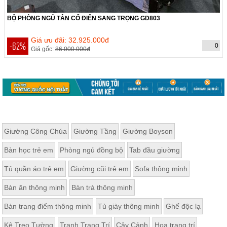
BỘ PHÒNG NGỦ TÂN CỔ ĐIỂN SANG TRỌNG GD803
THỜI GIAN CÒN:
Hết hạn
Giá ưu đãi: 32.925.000đ
-62%
0
Giá gốc:
86.000.000đ
Giường Công Chúa
Giường Tầng
Giường Boyson
Bàn học trẻ em
Phòng ngủ đồng bộ
Tab đầu giường
Tủ quần áo trẻ em
Giường cũi trẻ em
Sofa thông minh
Bàn ăn thông minh
Bàn trà thông minh
Bàn trang điểm thông minh
Tủ giày thông minh
Ghế độc lạ
Kệ Treo Tường
Tranh Trang Trí
Cây Cảnh
Hoa trang trí