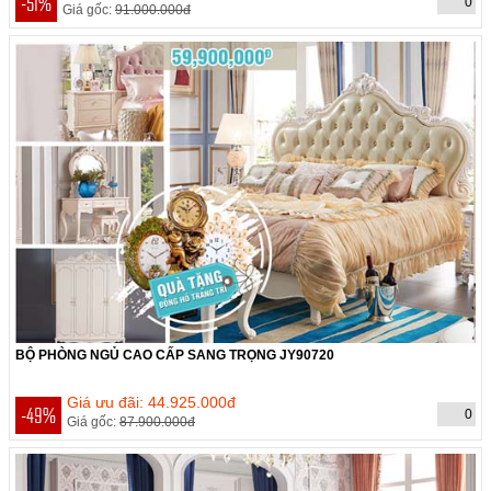
-51%
0
Giá gốc:
91.000.000đ
BỘ PHÒNG NGỦ CAO CẤP SANG TRỌNG JY90720
THỜI GIAN CÒN:
Hết hạn
Giá ưu đãi: 44.925.000đ
-49%
0
Giá gốc:
87.900.000đ