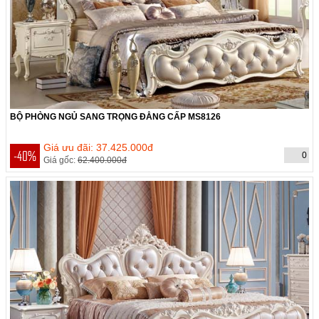
BỘ PHÒNG NGỦ SANG TRỌNG ĐẲNG CẤP MS8126
THỜI GIAN CÒN:
Hết hạn
Giá ưu đãi: 37.425.000đ
-40%
0
Giá gốc:
62.400.000đ