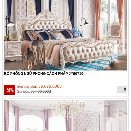
BỘ PHÒNG NGỦ PHONG CÁCH PHÁP JY90710
THỜI GIAN CÒN:
Hết hạn
Giá ưu đãi: 36.675.000đ
-51%
0
Giá gốc:
75.400.000đ