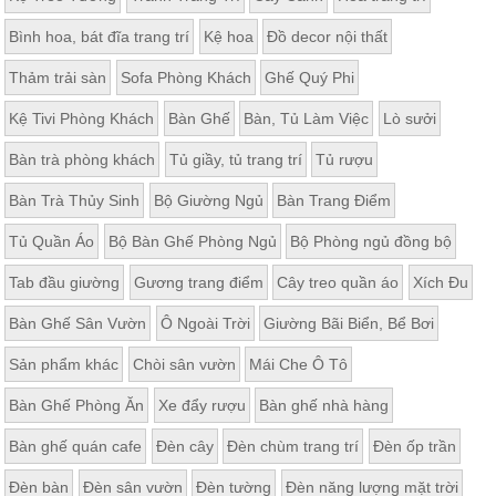
Bình hoa, bát đĩa trang trí
Kệ hoa
Đồ decor nội thất
Thảm trải sàn
Sofa Phòng Khách
Ghế Quý Phi
Kệ Tivi Phòng Khách
Bàn Ghế
Bàn, Tủ Làm Việc
Lò sưởi
Bàn trà phòng khách
Tủ giầy, tủ trang trí
Tủ rượu
Bàn Trà Thủy Sinh
Bộ Giường Ngủ
Bàn Trang Điểm
Tủ Quần Áo
Bộ Bàn Ghế Phòng Ngủ
Bộ Phòng ngủ đồng bộ
Tab đầu giường
Gương trang điểm
Cây treo quần áo
Xích Đu
Bàn Ghế Sân Vườn
Ô Ngoài Trời
Giường Bãi Biển, Bể Bơi
Sản phẩm khác
Chòi sân vườn
Mái Che Ô Tô
Bàn Ghế Phòng Ăn
Xe đẩy rượu
Bàn ghế nhà hàng
Bàn ghế quán cafe
Đèn cây
Đèn chùm trang trí
Đèn ốp trần
Đèn bàn
Đèn sân vườn
Đèn tường
Đèn năng lượng mặt trời