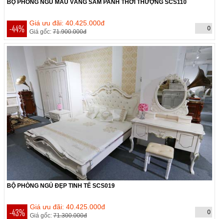
BỘ PHÒNG NGỦ MÀU VÀNG SÂM PANH THỜI THƯỢNG SCS110
THỜI GIAN CÒN:
Hết hạn
Giá ưu đãi: 40.425.000đ
-44%
0
Giá gốc:
71.900.000đ
BỘ PHÒNG NGỦ ĐẸP TINH TẾ SCS019
THỜI GIAN CÒN:
Hết hạn
Giá ưu đãi: 40.425.000đ
-43%
0
Giá gốc:
71.300.000đ