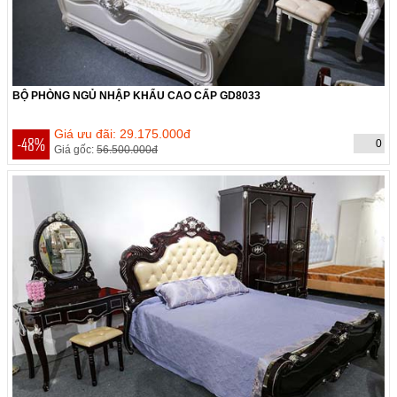
BỘ PHÒNG NGỦ NHẬP KHẨU CAO CẤP GD8033
THỜI GIAN CÒN:
Hết hạn
Giá ưu đãi: 29.175.000đ
-48%
0
Giá gốc:
56.500.000đ