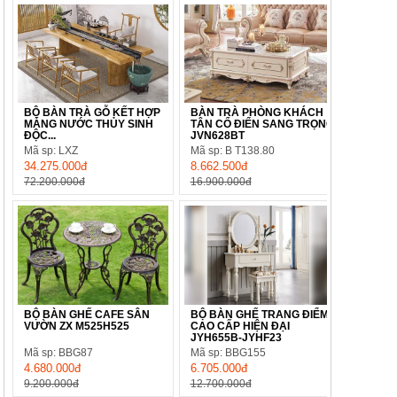
BỘ BÀN TRÀ GỖ KẾT HỢP
BÀN TRÀ PHÒNG KHÁCH
MÁNG NƯỚC THỦY SINH
TÂN CỔ ĐIỂN SANG TRỌNG
ĐỘC...
JVN628BT
Mã sp: LXZ
Mã sp: B T138.80
34.275.000đ
8.662.500đ
72.200.000đ
16.900.000đ
BỘ BÀN GHẾ CAFE SÂN
BỘ BÀN GHẾ TRANG ĐIỂM
VƯỜN ZX M525H525
CAO CẤP HIỆN ĐẠI
JYH655B-JYHF23
Mã sp: BBG87
Mã sp: BBG155
4.680.000đ
6.705.000đ
9.200.000đ
12.700.000đ