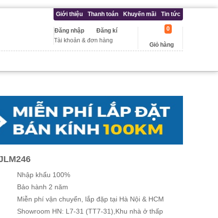
Giới thiệu
Thanh toán
Khuyến mãi
Tin tức
0
Đăng nhập
Đăng kí
Tài khoản & đơn hàng
Giỏ hàng
JLM246
Nhập khẩu 100%
Bảo hành 2 năm
Miễn phí vận chuyển, lắp đặp tại Hà Nội & HCM
Showroom HN: L7-31 (TT7-31),Khu nhà ở thấp