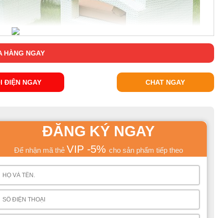
 HÀNG NGAY
I ĐIỆN NGAY
CHAT NGAY
ĐĂNG KÝ NGAY
VIP -5%
Để nhận mã thẻ
cho sản phẩm tiếp theo