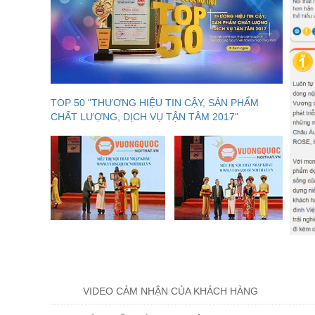
TOP 50 "THƯƠNG HIỆU TIN CẬY, SẢN PHẨM
CHẤT LƯỢNG, DỊCH VỤ TẬN TÂM 2017"
VIDEO CẢM NHẬN CỦA KHÁCH HÀNG