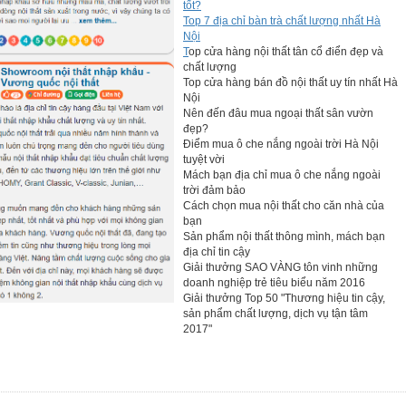
tốt?
Top 7 địa chỉ bàn trà chất lượng nhất Hà
Nội
T
op cửa hàng nội thất tân cổ điển đẹp và
chất lượng
Top cửa hàng bán đồ nội thất uy tín nhất Hà
Nội
Nên đến đâu mua ngoại thất sân vườn
đẹp?
Điểm mua ô che nắng ngoài trời Hà Nội
tuyệt vời
Mách bạn địa chỉ mua ô che nắng ngoài
trời đảm bảo
Cách chọn mua nội thất cho căn nhà của
bạn
Sản phẩm nội thất thông mình, mách bạn
địa chỉ tin cậy
Giải thưởng SAO VÀNG tôn vinh những
doanh nghiệp trẻ tiêu biểu năm 2016
Giải thưởng Top 50 "Thương hiệu tin cậy,
sản phẩm chất lượng, dịch vụ tận tâm
2017"