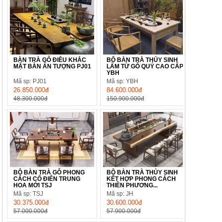
BÀN TRÀ GỖ ĐIÊU KHẮC
BỘ BÀN TRÀ THỦY SINH
MẶT BÀN ẤN TƯỢNG PJ01
LÀM TỪ GỖ QUÝ CAO CẤP
YBH
Mã sp: PJ01
Mã sp: YBH
26.850.000đ
84.600.000đ
48.300.000đ
150.900.000đ
BỘ BÀN TRÀ GỖ PHONG
BỘ BÀN TRÀ THỦY SINH
CÁCH CỔ ĐIỂN TRUNG
KẾT HỢP PHONG CÁCH
HOA MỚI TSJ
THIỀN PHƯƠNG...
Mã sp: TSJ
Mã sp: JH
30.375.000đ
30.600.000đ
57.000.000đ
57.900.000đ