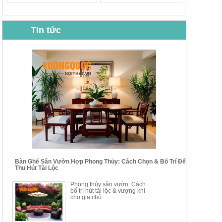
Tin tức
BỘ BÀN GHẾ CAFE NHẬP
BỘ BÀN TRÀ GỖ TỰ NHIÊN
KHẨU CAO CẤP HOY7006
PHONG CÁCH TRUNG HOA
KIỂU MỚI...
Mã sp: BT135
Mã sp: BT138.80
14.178.750đ
20.250.000đ
24.700.000đ
39.150.000đ
Bàn Ghế Sân Vườn Hợp Phong Thủy: Cách Chọn & Bố Trí Để
Thu Hút Tài Lộc
BỘ BÀN TRÀ GỖ PHONG
BỘ BÀN GHẾ CAFE KIỂU
Phong thủy sân vườn: Cách
CÁCH MỚI KẾT HỢP KHAY
DÁNG ĐƠN GIẢN HIỆN ĐẠI
bố trí hút tài lộc & vượng khí
NHÚNG TRÀ YDX
HOY8010
cho gia chủ
Mã sp: BT150.46
Mã sp: BBA90
17.617.500đ
9.217.500đ
34.100.000đ
16.200.000đ