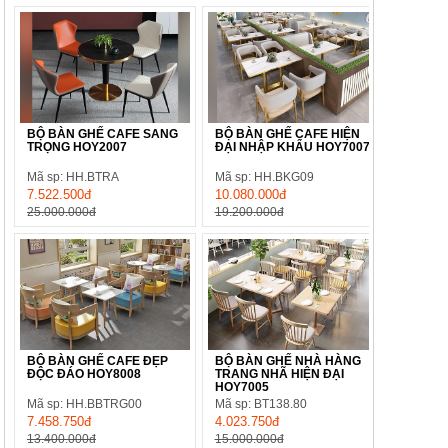
BỘ BÀN GHẾ CAFE SANG
BỘ BÀN GHẾ CAFE HIỆN
TRỌNG HOY2007
ĐẠI NHẬP KHẨU HOY7007
Mã sp: HH.BTRA
Mã sp: HH.BKG09
7.522.500đ
10.080.000đ
25.000.000đ
19.200.000đ
BỘ BÀN GHẾ CAFE ĐẸP
BỘ BÀN GHẾ NHÀ HÀNG
ĐỘC ĐÁO HOY8008
TRANG NHÃ HIỆN ĐẠI
HOY7005
Mã sp: HH.BBTRG00
Mã sp: BT138.80
7.458.750đ
4.023.750đ
13.400.000đ
15.000.000đ