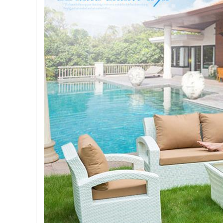
, đồ
trang
trí
Nội
Thất
Nhà
Hàng
Nội
Thất
Nhà
Hàng