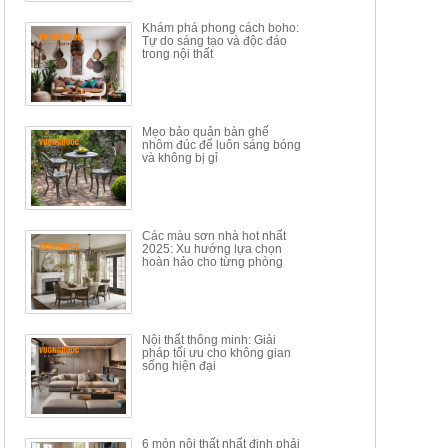
Khám phá phong cách boho:
Tự do sáng tạo và độc đáo
trong nội thất
Mẹo bảo quản bàn ghế
nhôm đúc để luôn sáng bóng
BÀN GHẾ TRANG ĐIỂM
BỘ BÀN ĂN ĐẢO MẶT ĐÁ
và không bị gỉ
THÔNG MINH HIỆN ĐẠI
PHIẾN AK3699
TÍCH HỢP SẠC...
Mã sp: HH.BTD08
Mã sp: GXD160.76
6.510.000đ
19.965.000đ
11.200.000đ
33.000.000đ
Các màu sơn nhà hot nhất
2025: Xu hướng lựa chọn
hoàn hảo cho từng phòng
Nội thất thông minh: Giải
pháp tối ưu cho không gian
sống hiện đại
6 món nội thất nhất định phải