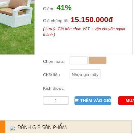
41%
Giảm:
15.150.000đ
Giá chúng tôi:
( Lưu ý: Giá trên chưa VAT + vận chuyển ngoại
thành )
Chọn màu:
Nhựa giả mây
Chất liệu
Kích thước
THÊM VÀO GIỎ
MUA
ĐÁNH GIÁ SẢN PHẨM