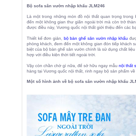
ăn,
Bộ sofa sân vườn nhập khẩu JLM246
ghế
ăn,
Là một trong những món đồ nội thất quan trọng trong
kệ
đến một không gian thư giãn ngoài trời mà còn trở thàn
bếp
được điều này, Vương quốc nội thất giới thiệu đến các 
Nội
Thiết kế đơn giản,
bộ bàn ghế sân vườn nhập khẩu
được
Thất
phòng khách, đem đến một không gian đón tiếp khách sa
Ban
biệt của bộ bàn ghế sân vườn chính là sử dụng chất liệ
Công,
hợp với điều kiện thời tiết ngoài trời.
Vườn
Vậy còn chần chờ gì nữa, để sở hữu ngay mẫu
nội thất
Bàn
ghế
hàng tại Vương quốc nội thất, rinh ngay bộ sản phẩm về
ban
công,
Một số hình ảnh về bộ sofa sân vườn nhập khẩu
JL
xích
đu,
ghế...
Phụ
Kiện
Trang
Trí
Cây
cảnh