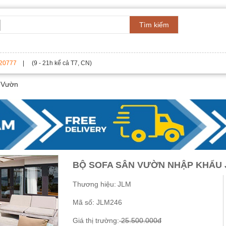
Tìm kiếm
20777
| (9 - 21h kể cả T7, CN)
 Vườn
BỘ SOFA SÂN VƯỜN NHẬP KHẨU 
Thương hiệu:
JLM
Mã số:
JLM246
Giá thị trường:
25.500.000đ