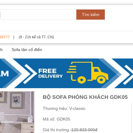
Tìm kiếm
20777
| (9 - 21h kể cả T7, CN)
ch
Sofa tân cổ điển
BỘ SOFA PHÒNG KHÁCH GDK05
Thương hiệu:
V-classic
Mã số:
GDK05
Giá thị trường:
120.833.000đ