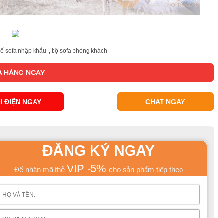
ế sofa nhập khẩu
,
bộ sofa phòng khách
 HÀNG NGAY
I ĐIỆN NGAY
CHAT NGAY
ĐĂNG KÝ NGAY
VIP -5%
Để nhận mã thẻ
cho sản phẩm tiếp theo