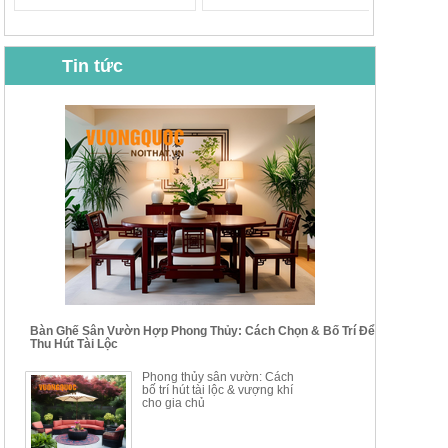
Tin tức
BỘ BÀN GHẾ CAFE NHẬP
BỘ BÀN TRÀ GỖ TỰ NHIÊN
KHẨU CAO CẤP HOY7006
PHONG CÁCH TRUNG HOA
KIỂU MỚI...
Mã sp: BT135
Mã sp: BT138.80
14.178.750đ
20.250.000đ
24.700.000đ
39.150.000đ
Bàn Ghế Sân Vườn Hợp Phong Thủy: Cách Chọn & Bố Trí Để
Thu Hút Tài Lộc
BỘ BÀN TRÀ GỖ PHONG
BỘ BÀN GHẾ CAFE KIỂU
Phong thủy sân vườn: Cách
CÁCH MỚI KẾT HỢP KHAY
DÁNG ĐƠN GIẢN HIỆN ĐẠI
bố trí hút tài lộc & vượng khí
NHÚNG TRÀ YDX
HOY8010
cho gia chủ
Mã sp: BT150.46
Mã sp: BBA90
17.617.500đ
9.217.500đ