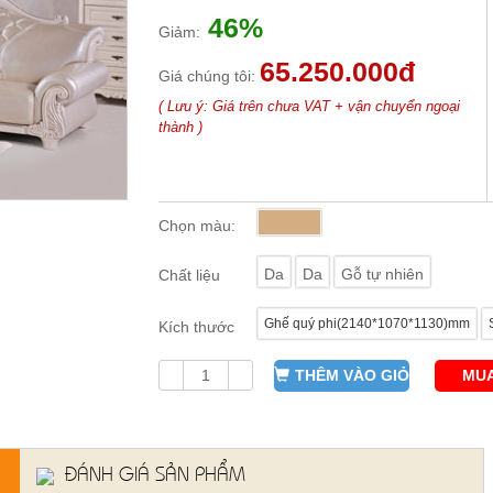
46%
Giảm:
65.250.000đ
Giá chúng tôi:
( Lưu ý: Giá trên chưa VAT + vận chuyển ngoại
thành )
Chọn màu:
Da
Da
Gỗ tự nhiên
Chất liệu
Ghế quý phi(2140*1070*1130)mm
Kích thước
THÊM VÀO GIỎ
MUA
ĐÁNH GIÁ SẢN PHẨM