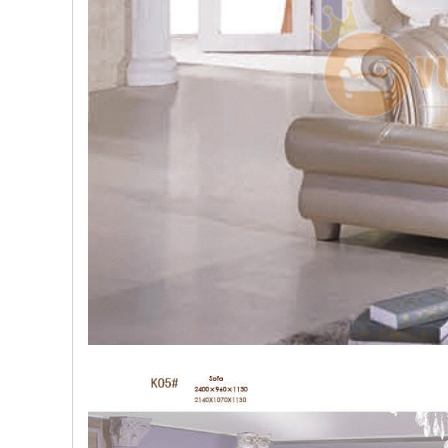
, đồ
trang
trí
Nội
Thất
Nhà
Hàng
Nội
Thất
Nhà
Hàng