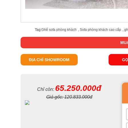
Tag:
Ghế sofa phòng khách
,
Sofa phòng khách cao cấp
,
gh
MUA
ĐỊA CHỈ SHOWROOM
GỌ
65.250.000đ
Chỉ còn:
Giá gốc:
120.833.000đ