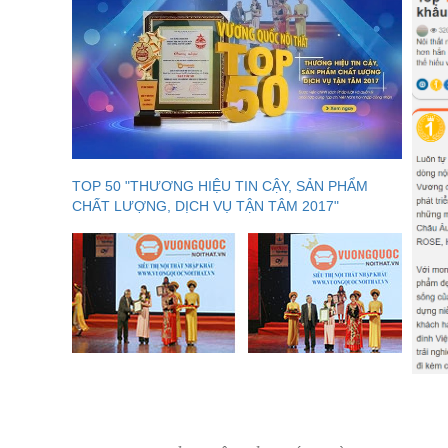
TOP 50 "THƯƠNG HIỆU TIN CẬY, SẢN PHẨM
CHẤT LƯỢNG, DỊCH VỤ TẬN TÂM 2017"