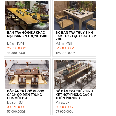
BÀN TRÀ GỖ ĐIÊU KHẮC
BỘ BÀN TRÀ THỦY SINH
MẶT BÀN ẤN TƯỢNG PJ01
LÀM TỪ GỖ QUÝ CAO CẤP
YBH
Mã sp: PJ01
Mã sp: YBH
26.850.000đ
84.600.000đ
48.300.000đ
150.900.000đ
BỘ BÀN TRÀ GỖ PHONG
BỘ BÀN TRÀ THỦY SINH
CÁCH CỔ ĐIỂN TRUNG
KẾT HỢP PHONG CÁCH
HOA MỚI TSJ
THIỀN PHƯƠNG...
Mã sp: TSJ
Mã sp: JH
30.375.000đ
30.600.000đ
57.000.000đ
57.900.000đ