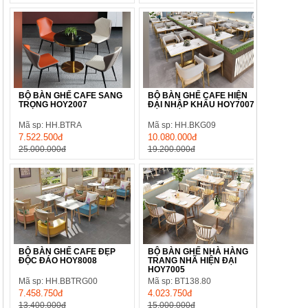
BỘ BÀN GHẾ CAFE SANG
BỘ BÀN GHẾ CAFE HIỆN
TRỌNG HOY2007
ĐẠI NHẬP KHẨU HOY7007
Mã sp: HH.BTRA
Mã sp: HH.BKG09
7.522.500đ
10.080.000đ
25.000.000đ
19.200.000đ
BỘ BÀN GHẾ CAFE ĐẸP
BỘ BÀN GHẾ NHÀ HÀNG
ĐỘC ĐÁO HOY8008
TRANG NHÃ HIỆN ĐẠI
HOY7005
Mã sp: HH.BBTRG00
Mã sp: BT138.80
7.458.750đ
4.023.750đ
13.400.000đ
15.000.000đ