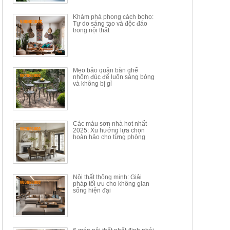
34.100.000đ
16.200.000đ
Khám phá phong cách boho:
Tự do sáng tạo và độc đáo
trong nội thất
Mẹo bảo quản bàn ghế
nhôm đúc để luôn sáng bóng
BÀN GHẾ TRANG ĐIỂM
BỘ BÀN ĂN ĐẢO MẶT ĐÁ
và không bị gỉ
THÔNG MINH HIỆN ĐẠI
PHIẾN AK3699
TÍCH HỢP SẠC...
Mã sp: HH.BTD08
Mã sp: GXD160.76
6.510.000đ
19.965.000đ
11.200.000đ
33.000.000đ
Các màu sơn nhà hot nhất
2025: Xu hướng lựa chọn
hoàn hảo cho từng phòng
Nội thất thông minh: Giải
pháp tối ưu cho không gian
sống hiện đại