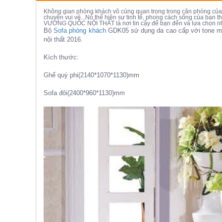
ăn,
Không gian phòng khách vô cùng quan trọng trong căn phòng của b
ghế
chuyện vui vẻ...Nó thể hiện sự tinh tế, phong cách sống của bạn thô
ăn,
VƯƠNG QUỐC NỘI THẤT là nơi tin cậy để bạn đến và lựa chọn nhữ
kệ
Bộ
Sofa phòng khách
GDK05 sử dụng da cao cấp với tone mà
bếp
nội thất 2016.
Nội
Kích thước:
Thất
Ghế quý phi(2140*1070*1130)mm
Ban
Công,
Sofa đôi(2400*960*1130)mm
Vườn
Bàn
ghế
ban
công,
xích
đu,
ghế...
Phụ
Kiện
Trang
Trí
Cây
cảnh