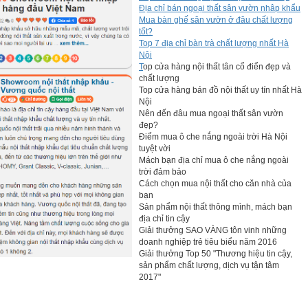
Địa chỉ bán ngoại thất sân vườn nhâp khẩu
Mua bàn ghế sân vườn ở đâu chất lượng
tốt?
Top 7 địa chỉ bàn trà chất lượng nhất Hà
Nội
T
op cửa hàng nội thất tân cổ điển đẹp và
chất lượng
Top cửa hàng bán đồ nội thất uy tín nhất Hà
Nội
Nên đến đâu mua ngoại thất sân vườn
đẹp?
Điểm mua ô che nắng ngoài trời Hà Nội
tuyệt vời
Mách bạn địa chỉ mua ô che nắng ngoài
trời đảm bảo
Cách chọn mua nội thất cho căn nhà của
bạn
Sản phẩm nội thất thông mình, mách bạn
địa chỉ tin cậy
Giải thưởng SAO VÀNG tôn vinh những
doanh nghiệp trẻ tiêu biểu năm 2016
Giải thưởng Top 50 "Thương hiệu tin cậy,
sản phẩm chất lượng, dịch vụ tận tâm
2017"