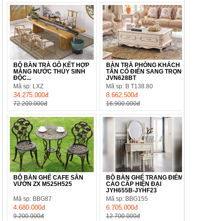
BỘ BÀN TRÀ GỖ KẾT HỢP
BÀN TRÀ PHÒNG KHÁCH
MÁNG NƯỚC THỦY SINH
TÂN CỔ ĐIỂN SANG TRỌNG
ĐỘC...
JVN628BT
Mã sp: LXZ
Mã sp: B T138.80
34.275.000đ
8.662.500đ
72.200.000đ
16.900.000đ
BỘ BÀN GHẾ CAFE SÂN
BỘ BÀN GHẾ TRANG ĐIỂM
VƯỜN ZX M525H525
CAO CẤP HIỆN ĐẠI
JYH655B-JYHF23
Mã sp: BBG87
Mã sp: BBG155
4.680.000đ
6.705.000đ
9.200.000đ
12.700.000đ