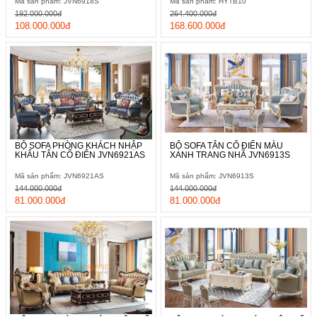
Mã sản phẩm: JVN6918S
Mã sản phẩm: HYTB10
192.000.000đ
264.400.000đ
108.000.000đ
168.600.000đ
BỘ SOFA PHÒNG KHÁCH NHẬP
BỘ SOFA TÂN CỔ ĐIỂN MÀU
KHẨU TÂN CỔ ĐIỂN JVN6921AS
XANH TRANG NHÃ JVN6913S
Mã sản phẩm: JVN6921AS
Mã sản phẩm: JVN6913S
144.000.000đ
144.000.000đ
81.000.000đ
81.000.000đ