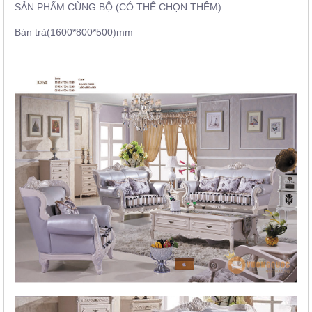
SẢN PHẨM CÙNG BỘ (CÓ THỂ CHỌN THÊM):
Bàn trà(1600*800*500)mm