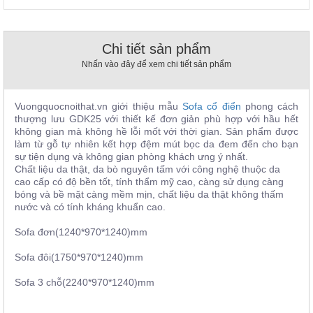
, đồ
trang
trí
Chi tiết sản phẩm
Nội
Nhấn vào đây để xem chi tiết sản phẩm
Thất
Nhà
Hàng
Vuongquocnoithat.vn giới thiệu mẫu
Sofa cổ điển
phong cách
Nội
thượng lưu GDK25 với thiết kế đơn giản phù hợp với hầu hết
Thất
không gian mà không hề lỗi mốt với thời gian. Sản phẩm được
Nhà
làm từ gỗ tự nhiên kết hợp đệm mút bọc da đem đến cho bạn
Hàng
sự tiện dụng và không gian phòng khách ưng ý nhất.
Chất liệu da thật, da bò nguyên tấm với công nghệ thuộc da
cao cấp có độ bền tốt, tính thẩm mỹ cao, càng sử dụng càng
bóng và bề mặt càng mềm mịn, chất liệu da thật không thấm
nước và có tính kháng khuẩn cao.
Sofa đơn(1240*970*1240)mm
Sofa đôi(1750*970*1240)mm
Sofa 3 chỗ(2240*970*1240)mm