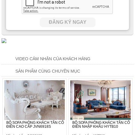
ĐĂNG KÝ NGAY
VIDEO CẢM NHẬN CỦA KHÁCH HÀNG
SẢN PHẨM CÙNG CHUYÊN MỤC
BỘ SOFA PHÒNG KHÁCH TÂN CỔ
BỘ SOFA PHÒNG KHÁCH TÂN CỔ
ĐIỂN CAO CẤP JVN6918S
ĐIỂN NHẬP KHẨU HYTB10