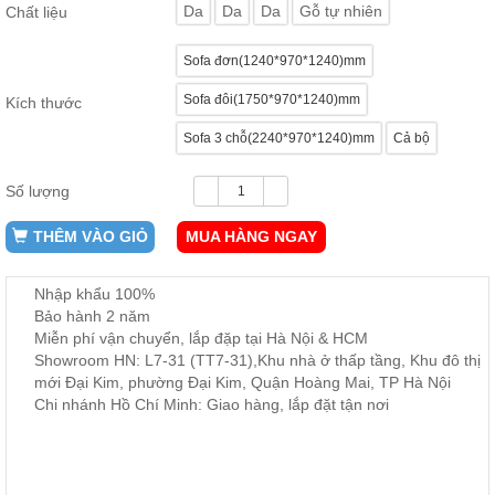
Da
Da
Da
Gỗ tự nhiên
Chất liệu
ăn,
ghế
ăn,
Sofa đơn(1240*970*1240)mm
kệ
bếp
Sofa đôi(1750*970*1240)mm
Kích thước
Nội
Sofa 3 chỗ(2240*970*1240)mm
Cả bộ
Thất
Ban
Số lượng
Công,
Vườn
THÊM VÀO GIỎ
MUA HÀNG NGAY
Bàn
ghế
ban
công,
Nhập khẩu 100%
xích
Bảo hành 2 năm
đu,
Miễn phí vận chuyển, lắp đặp tại Hà Nội & HCM
ghế...
Showroom HN: L7-31 (TT7-31),Khu nhà ở thấp tầng, Khu đô thị
mới Đại Kim, phường Đại Kim, Quận Hoàng Mai, TP Hà Nội
Phụ
Chi nhánh Hồ Chí Minh: Giao hàng, lắp đặt tận nơi
Kiện
Trang
Trí
Cây
cảnh