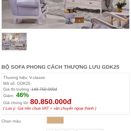
Thất
Phòng
Khách
Sofa,
tủ
rượu,
Bàn
trà...
Nội
Thất
Phòng
BỘ SOFA PHONG CÁCH THƯỢNG LƯU GDK25
Ngủ
Giường
Thương hiệu:
V-classic
ngủ, tủ
Mã số:
GDK25
áo, bàn
Giá thị trường:
149.750.000đ
trang
46%
điểm
Giảm:
80.850.000đ
Giá chúng tôi:
Nội
( Lưu ý: Giá trên chưa VAT + vận chuyển ngoại thành )
Thất
Phòng
Chọn màu:
Ăn
Bàn