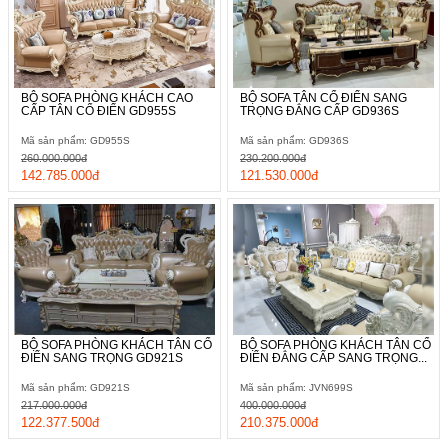
BỘ SOFA PHÒNG KHÁCH CAO
BỘ SOFA TÂN CỔ ĐIỂN SANG
CẤP TÂN CỔ ĐIỂN GD955S
TRỌNG ĐẲNG CẤP GD936S
Mã sản phẩm: GD955S
Mã sản phẩm: GD936S
260.000.000đ
230.200.000đ
142.785.000đ
121.530.000đ
BỘ SOFA PHÒNG KHÁCH TÂN CỔ
BỘ SOFA PHÒNG KHÁCH TÂN CỔ
ĐIỂN SANG TRỌNG GD921S
ĐIỂN ĐẲNG CẤP SANG TRỌNG...
Mã sản phẩm: GD921S
Mã sản phẩm: JVN699S
217.000.000đ
400.000.000đ
122.377.500đ
210.375.000đ