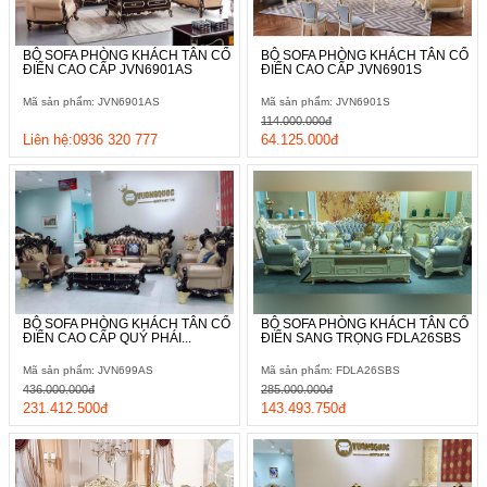
BỘ SOFA PHÒNG KHÁCH TÂN CỔ
BỘ SOFA PHÒNG KHÁCH TÂN CỔ
ĐIỂN CAO CẤP JVN6901AS
ĐIỂN CAO CẤP JVN6901S
Mã sản phẩm: JVN6901AS
Mã sản phẩm: JVN6901S
114.000.000đ
Liên hệ:0936 320 777
64.125.000đ
BỘ SOFA PHÒNG KHÁCH TÂN CỔ
BỘ SOFA PHÒNG KHÁCH TÂN CỔ
ĐIỂN CAO CẤP QUÝ PHÁI...
ĐIỂN SANG TRỌNG FDLA26SBS
Mã sản phẩm: JVN699AS
Mã sản phẩm: FDLA26SBS
436.000.000đ
285.000.000đ
231.412.500đ
143.493.750đ