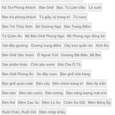
Kệ Tivi Phòng Khách
Bàn Ghế
Bàn, Tủ Làm Việc
Lò sưởi
Bàn trà phòng khách
Tủ giầy, tủ trang trí
Tủ rượu
Bàn Trà Thủy Sinh
Bộ Giường Ngủ
Bàn Trang Điểm
Tủ Quần Áo
Bộ Bàn Ghế Phòng Ngủ
Bộ Phòng ngủ đồng bộ
Tab đầu giường
Gương trang điểm
Cây treo quần áo
Xích Đu
Bàn Ghế Sân Vườn
Ô Ngoài Trời
Giường Bãi Biển, Bể Bơi
Sản phẩm khác
Chòi sân vườn
Mái Che Ô Tô
Bàn Ghế Phòng Ăn
Xe đẩy rượu
Bàn ghế nhà hàng
Bàn ghế quán cafe
Đèn cây
Đèn chùm trang trí
Đèn ốp trần
Đèn bàn
Đèn sân vườn
Đèn tường
Đèn năng lượng mặt trời
Đèn thả
Đệm Cao Su
Đệm Lò Xo
Chăn Ga Gối
Đệm Bông Ép
Ruột Chăn, Ruột Gối
Đệm nhập khẩu