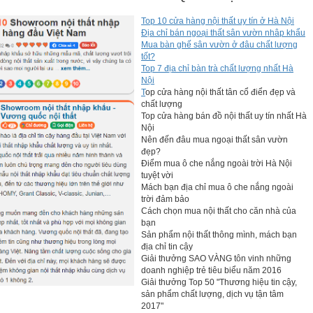
Top 10 cửa hàng nội thất uy tín ở Hà Nội
Địa chỉ bán ngoại thất sân vườn nhâp khẩu
Mua bàn ghế sân vườn ở đâu chất lượng
tốt?
Top 7 địa chỉ bàn trà chất lượng nhất Hà
Nội
T
op cửa hàng nội thất tân cổ điển đẹp và
chất lượng
Top cửa hàng bán đồ nội thất uy tín nhất Hà
Nội
Nên đến đâu mua ngoại thất sân vườn
đẹp?
Điểm mua ô che nắng ngoài trời Hà Nội
tuyệt vời
Mách bạn địa chỉ mua ô che nắng ngoài
trời đảm bảo
Cách chọn mua nội thất cho căn nhà của
bạn
Sản phẩm nội thất thông mình, mách bạn
địa chỉ tin cậy
Giải thưởng SAO VÀNG tôn vinh những
doanh nghiệp trẻ tiêu biểu năm 2016
Giải thưởng Top 50 "Thương hiệu tin cậy,
sản phẩm chất lượng, dịch vụ tận tâm
2017"