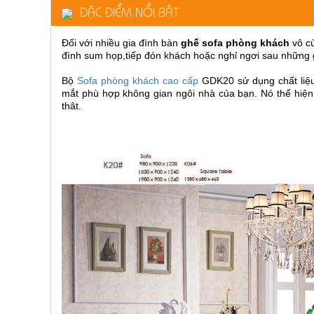
ĐẶC ĐIỂM NỔI BẬT
ăn,
ghế
ăn,
kệ
Đối với nhiều gia đình bàn
ghế sofa phòng khách
vô cù
bếp
đình sum họp,tiếp đón khách hoặc nghỉ ngơi sau những 
Nội
Bộ
Sofa phòng khách cao cấp
GDK20 sử dụng chất liệ
Thất
mắt phù hợp không gian ngôi nhà của bạn. Nó thể hiện 
thât.
Ban
Công,
Vườn
Bàn
ghế
ban
công,
xích
đu,
ghế...
Phụ
Kiện
Trang
Trí
Cây
cảnh