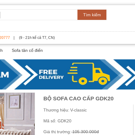
Tìm kiếm
20777
| (9 - 21h kể cả T7, CN)
ch
Sofa tân cổ điển
BỘ SOFA CAO CẤP GDK20
Thương hiệu:
V-classic
Mã số:
GDK20
Giá thị trường:
105.300.000đ