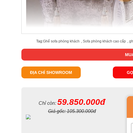
Tag:
Ghế sofa phòng khách
,
Sofa phòng khách cao cấp
,
gh
MUA
ĐỊA CHỈ SHOWROOM
GỌ
59.850.000đ
Chỉ còn:
Giá gốc:
105.300.000đ