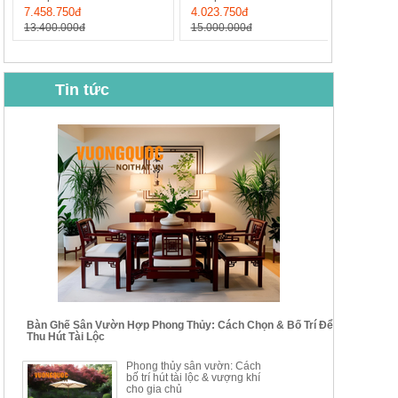
7.458.750đ
4.023.750đ
13.400.000đ
15.000.000đ
Tin tức
BỘ BÀN GHẾ CAFE NHẬP
BỘ BÀN TRÀ GỖ TỰ NHIÊN
KHẨU CAO CẤP HOY7006
PHONG CÁCH TRUNG HOA
KIỂU MỚI...
Mã sp: BT135
Mã sp: BT138.80
14.178.750đ
20.250.000đ
24.700.000đ
39.150.000đ
Bàn Ghế Sân Vườn Hợp Phong Thủy: Cách Chọn & Bố Trí Để
Thu Hút Tài Lộc
BỘ BÀN TRÀ GỖ PHONG
BỘ BÀN GHẾ CAFE KIỂU
Phong thủy sân vườn: Cách
CÁCH MỚI KẾT HỢP KHAY
DÁNG ĐƠN GIẢN HIỆN ĐẠI
bố trí hút tài lộc & vượng khí
NHÚNG TRÀ YDX
HOY8010
cho gia chủ