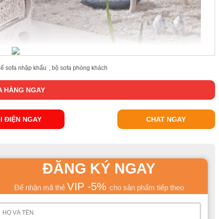
ế sofa nhập khẩu
,
bộ sofa phòng khách
 HÀNG NGAY
I ĐIỆN NGAY
CHAT NGAY
ĐĂNG KÝ NGAY
VIP -5%
Để nhận mã thẻ
cho sản phẩm tiếp theo