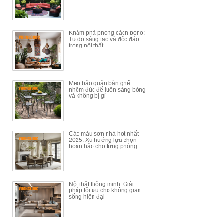
Mã sp: BT150.46
Mã sp: BBA90
17.617.500đ
9.217.500đ
34.100.000đ
16.200.000đ
Khám phá phong cách boho:
Tự do sáng tạo và độc đáo
trong nội thất
Mẹo bảo quản bàn ghế
nhôm đúc để luôn sáng bóng
BÀN GHẾ TRANG ĐIỂM
BỘ BÀN ĂN ĐẢO MẶT ĐÁ
và không bị gỉ
THÔNG MINH HIỆN ĐẠI
PHIẾN AK3699
TÍCH HỢP SẠC...
Mã sp: HH.BTD08
Mã sp: GXD160.76
6.510.000đ
19.965.000đ
11.200.000đ
33.000.000đ
Các màu sơn nhà hot nhất
2025: Xu hướng lựa chọn
hoàn hảo cho từng phòng
Nội thất thông minh: Giải
pháp tối ưu cho không gian
sống hiện đại