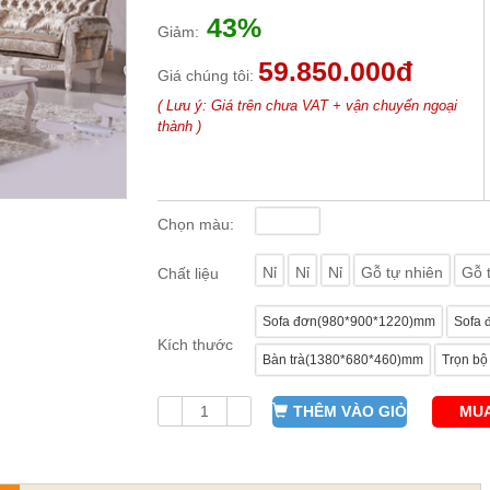
43%
Giảm:
59.850.000đ
Giá chúng tôi:
( Lưu ý: Giá trên chưa VAT + vận chuyển ngoại
thành )
Chọn màu:
Nỉ
Nỉ
Nỉ
Gỗ tự nhiên
Gỗ 
Chất liệu
Sofa đơn(980*900*1220)mm
Sofa 
Kích thước
Bàn trà(1380*680*460)mm
Trọn bộ
THÊM VÀO GIỎ
MUA