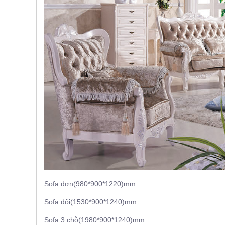
, đồ
trang
trí
Nội
Thất
Nhà
Hàng
Nội
Thất
Nhà
Hàng
Sofa đơn(980*900*1220)mm
Sofa đôi(1530*900*1240)mm
Sofa 3 chỗ(1980*900*1240)mm