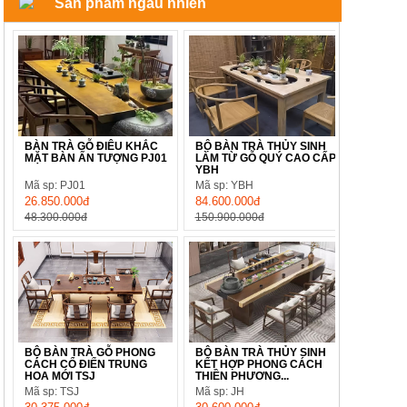
Sản phẩm ngẫu nhiên
BÀN TRÀ GỖ ĐIÊU KHẮC
BỘ BÀN TRÀ THỦY SINH
MẶT BÀN ẤN TƯỢNG PJ01
LÀM TỪ GỖ QUÝ CAO CẤP
YBH
Mã sp: PJ01
Mã sp: YBH
26.850.000đ
84.600.000đ
48.300.000đ
150.900.000đ
BỘ BÀN TRÀ GỖ PHONG
BỘ BÀN TRÀ THỦY SINH
CÁCH CỔ ĐIỂN TRUNG
KẾT HỢP PHONG CÁCH
HOA MỚI TSJ
THIỀN PHƯƠNG...
Mã sp: TSJ
Mã sp: JH