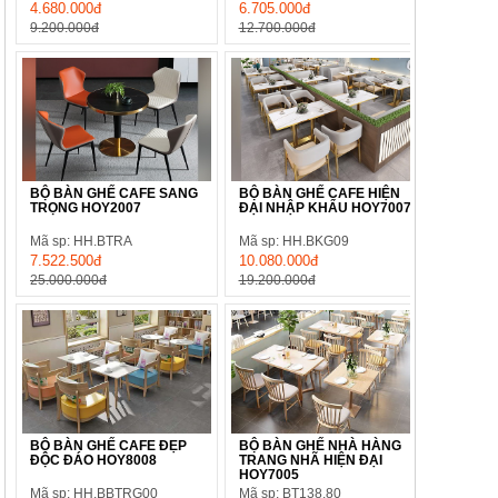
4.680.000đ
6.705.000đ
9.200.000đ
12.700.000đ
BỘ BÀN GHẾ CAFE SANG
BỘ BÀN GHẾ CAFE HIỆN
TRỌNG HOY2007
ĐẠI NHẬP KHẨU HOY7007
Mã sp: HH.BTRA
Mã sp: HH.BKG09
7.522.500đ
10.080.000đ
25.000.000đ
19.200.000đ
BỘ BÀN GHẾ CAFE ĐẸP
BỘ BÀN GHẾ NHÀ HÀNG
ĐỘC ĐÁO HOY8008
TRANG NHÃ HIỆN ĐẠI
HOY7005
Mã sp: HH.BBTRG00
Mã sp: BT138.80