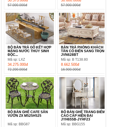
30.375.000đ
30.600.000đ
57.000.000đ
57.900.000đ
BỘ BÀN TRÀ GỖ KẾT HỢP
BÀN TRÀ PHÒNG KHÁCH
MÁNG NƯỚC THỦY SINH
TÂN CỔ ĐIỂN SANG TRỌNG
ĐỘC...
JVN628BT
Mã sp: LXZ
Mã sp: B T138.80
34.275.000đ
8.662.500đ
72.200.000đ
16.900.000đ
BỘ BÀN GHẾ CAFE SÂN
BỘ BÀN GHẾ TRANG ĐIỂM
VƯỜN ZX M525H525
CAO CẤP HIỆN ĐẠI
JYH655B-JYHF23
Mã sp: BBG87
Mã sp: BBG155