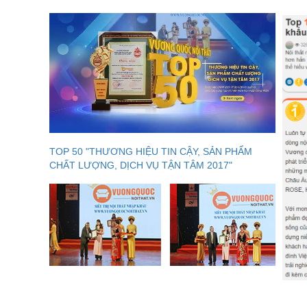
TOP 50 "THƯƠNG HIỆU TIN CẬY, SẢN PHẨM
CHẤT LƯỢNG, DỊCH VỤ TẬN TÂM 2017"