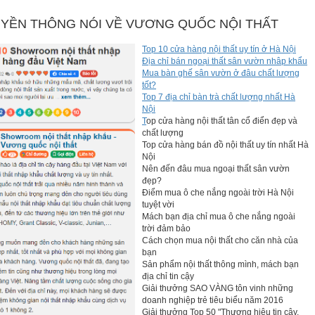
YỀN THÔNG NÓI VỀ VƯƠNG QUỐC NỘI THẤT
nhà hoặc muốn có không gian riêng để thoải mái đọc sách, tra
Top 10 cửa hàng nội thất uy tín ở Hà Nội
 bạn có thêm hứng thú làm việc và đạt kết quả tốt hơn. Bộ sản
Địa chỉ bán ngoại thất sân vườn nhâp khẩu
có thể làm nổi bật thêm với những
Mua bàn ghế sân vườn ở đâu chất lượng
phụ kiện trang trí nhà
xinh
tốt?
ều ngăn và phần tủ, ngăn kéo chứa đồ của chiếc bàn.
Top 7 địa chỉ bàn trà chất lượng nhất Hà
Nội
T
op cửa hàng nội thất tân cổ điển đẹp và
chất lượng
Top cửa hàng bán đồ nội thất uy tín nhất Hà
Nội
Nên đến đâu mua ngoại thất sân vườn
đẹp?
Điểm mua ô che nắng ngoài trời Hà Nội
tuyệt vời
Mách bạn địa chỉ mua ô che nắng ngoài
trời đảm bảo
Cách chọn mua nội thất cho căn nhà của
bạn
Sản phẩm nội thất thông mình, mách bạn
địa chỉ tin cậy
Giải thưởng SAO VÀNG tôn vinh những
doanh nghiệp trẻ tiêu biểu năm 2016
Giải thưởng Top 50 "Thương hiệu tin cậy,