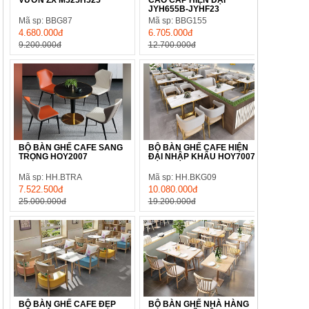
JYH655B-JYHF23
Mã sp: BBG87
Mã sp: BBG155
4.680.000đ
6.705.000đ
9.200.000đ
12.700.000đ
BỘ BÀN GHẾ CAFE SANG
BỘ BÀN GHẾ CAFE HIỆN
TRỌNG HOY2007
ĐẠI NHẬP KHẨU HOY7007
Mã sp: HH.BTRA
Mã sp: HH.BKG09
7.522.500đ
10.080.000đ
25.000.000đ
19.200.000đ
BỘ BÀN GHẾ CAFE ĐẸP
BỘ BÀN GHẾ NHÀ HÀNG