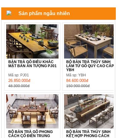
Sản phẩm ngẫu nhiên
BÀN TRÀ GỖ ĐIÊU KHẮC
BỘ BÀN TRÀ THỦY SINH
MẶT BÀN ẤN TƯỢNG PJ01
LÀM TỪ GỖ QUÝ CAO CẤP
YBH
Mã sp: PJ01
Mã sp: YBH
26.850.000đ
84.600.000đ
48.300.000đ
150.900.000đ
BỘ BÀN TRÀ GỖ PHONG
BỘ BÀN TRÀ THỦY SINH
CÁCH CỔ ĐIỂN TRUNG
KẾT HỢP PHONG CÁCH