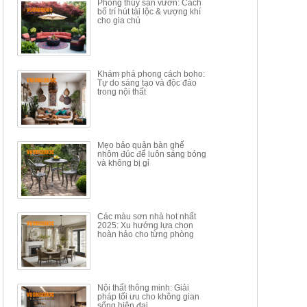
Phong thủy sân vườn: Cách
CÁCH MỚI KẾT HỢP KHAY
DÁNG ĐƠN GIẢN HIỆN ĐẠI
bố trí hút tài lộc & vượng khí
NHÚNG TRÀ YDX
HOY8010
cho gia chủ
Mã sp: BT150.46
Mã sp: BBA90
17.617.500đ
9.217.500đ
34.100.000đ
16.200.000đ
Khám phá phong cách boho:
Tự do sáng tạo và độc đáo
trong nội thất
Mẹo bảo quản bàn ghế
nhôm đúc để luôn sáng bóng
BÀN GHẾ TRANG ĐIỂM
BỘ BÀN ĂN ĐẢO MẶT ĐÁ
và không bị gỉ
THÔNG MINH HIỆN ĐẠI
PHIẾN AK3699
TÍCH HỢP SẠC...
Mã sp: HH.BTD08
Mã sp: GXD160.76
6.510.000đ
19.965.000đ
11.200.000đ
33.000.000đ
Các màu sơn nhà hot nhất
2025: Xu hướng lựa chọn
hoàn hảo cho từng phòng
Nội thất thông minh: Giải
pháp tối ưu cho không gian
sống hiện đại