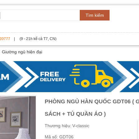
Tìm kiếm
20777
| (9 - 21h kể cả T7, CN)
Giường ngủ hiện đại
PHÒNG NGỦ HÀN QUỐC GDT06 ( G
SÁCH + TỦ QUẦN ÁO )
Thương hiệu:
V-classic
Mã số:
GDT06