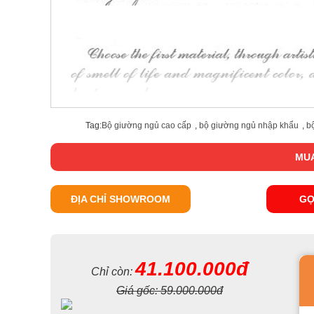
Tag:
Bộ giường ngủ cao cấp
,
bộ giường ngủ nhập khẩu
,
b
Không gian phòng ngủ không thể thiếu đi chiếc
tủ quầ
MUA
lại rất hiện đại và sang trọng. Chiếc tủ quần áo phon
thể thoải mái đựng quần áo, đồ dùng hàng ngày, phụ kiệ
ĐỊA CHỈ SHOWROOM
GỌ
Chiếc tủ được khéo léo chạm trỗ những họa tiết đơn giả
nổi bật. Lúc này, chiếc tủ không đơn giản chỉ là một kh
đến sự tiện nghi, nét thẩm mỹ cao cho căn phòng.
41.100.000đ
Chỉ còn:
Giá gốc:
59.000.000đ