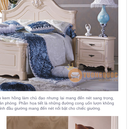
u kem hồng làm chủ đạo nhưng lại mang đến nét sang trọng,
căn phòng. Phần họa tiết là những đường cong uốn lượn không
ỉnh đầu giường mang đến nét nổi bật cho chiếc giường.