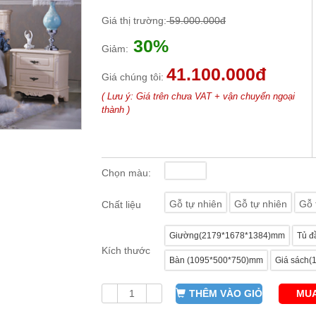
Giá thị trường:
59.000.000đ
30%
Giảm:
41.100.000đ
Giá chúng tôi:
( Lưu ý: Giá trên chưa VAT + vận chuyển ngoại
thành )
Chọn màu:
Gỗ tự nhiên
Gỗ tự nhiên
Gỗ 
Chất liệu
Giường(2179*1678*1384)mm
Tủ đ
Kích thước
Bàn (1095*500*750)mm
Giá sách
THÊM VÀO GIỎ
MUA