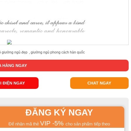
ộ giường ngủ đẹp
,
giường ngủ phong cách hàn quốc
n áo cao cấp
với màu sắc tinh tế, thiết kế tuy đơn giản nhưng
 HÀNG NGAY
g cách Hàn Quốc
GDT06 với thiết kế 3 cánh tủ rộng giúp bạn có
n,...
I ĐIỆN NGAY
CHAT NGAY
n nhưng rất tinh tế, tỉ mỉ giúp cho không gian căn phòng thêm
ông gian lưu trữ mà còn là một món đồ trang trí hiệu quả, đem
ĐĂNG KÝ NGAY
VIP -5%
Để nhận mã thẻ
cho sản phẩm tiếp theo