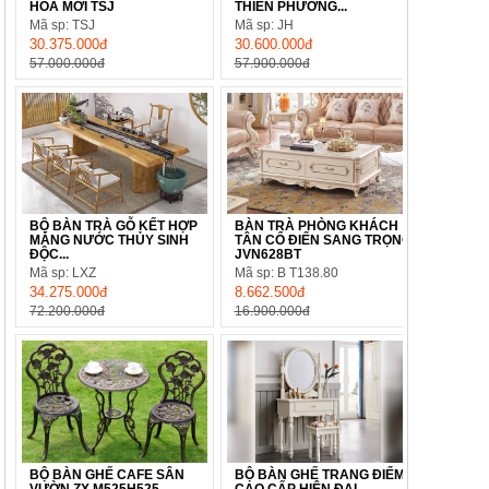
HOA MỚI TSJ
THIỀN PHƯƠNG...
Mã sp: TSJ
Mã sp: JH
30.375.000đ
30.600.000đ
57.000.000đ
57.900.000đ
BỘ BÀN TRÀ GỖ KẾT HỢP
BÀN TRÀ PHÒNG KHÁCH
MÁNG NƯỚC THỦY SINH
TÂN CỔ ĐIỂN SANG TRỌNG
ĐỘC...
JVN628BT
Mã sp: LXZ
Mã sp: B T138.80
34.275.000đ
8.662.500đ
72.200.000đ
16.900.000đ
BỘ BÀN GHẾ CAFE SÂN
BỘ BÀN GHẾ TRANG ĐIỂM
VƯỜN ZX M525H525
CAO CẤP HIỆN ĐẠI