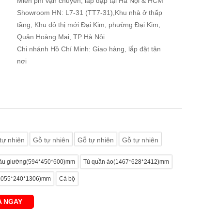
Miễn phí vận chuyển, lắp đặp tại Hà Nội & HCM
Showroom HN: L7-31 (TT7-31),Khu nhà ở thấp
tầng, Khu đô thị mới Đại Kim, phường Đại Kim,
Quận Hoàng Mai, TP Hà Nội
Chi nhánh Hồ Chí Minh: Giao hàng, lắp đặt tận
nơi
tự nhiên
Gỗ tự nhiên
Gỗ tự nhiên
Gỗ tự nhiên
ầu giường(594*450*600)mm
Tủ quần áo(1467*628*2412)mm
(1055*240*1306)mm
Cả bộ
 NGAY