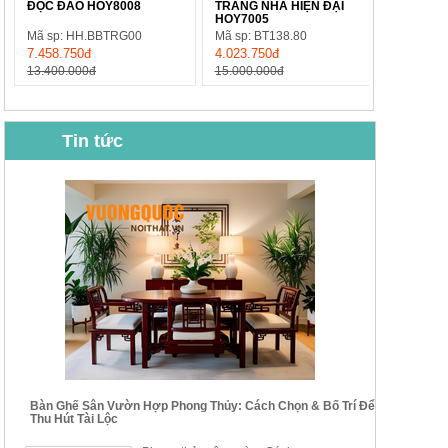
ĐỘC ĐÁO HOY8008
TRANG NHÃ HIỆN ĐẠI
HOY7005
Mã sp: HH.BBTRG00
Mã sp: BT138.80
7.458.750đ
4.023.750đ
13.400.000đ
15.000.000đ
Tin tức
BỘ BÀN GHẾ CAFE NHẬP
BỘ BÀN TRÀ GỖ TỰ NHIÊN
KHẨU CAO CẤP HOY7006
PHONG CÁCH TRUNG HOA
KIỂU MỚI...
Mã sp: BT135
Mã sp: BT138.80
14.178.750đ
20.250.000đ
24.700.000đ
39.150.000đ
Bàn Ghế Sân Vườn Hợp Phong Thủy: Cách Chọn & Bố Trí Để
Thu Hút Tài Lộc
BỘ BÀN TRÀ GỖ PHONG
BỘ BÀN GHẾ CAFE KIỂU