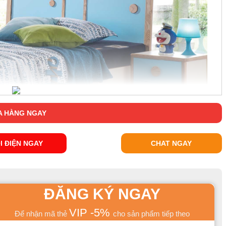
 HÀNG NGAY
I ĐIỆN NGAY
CHAT NGAY
iản hài hòa chắc chắn sẽ đem lại giấc ngủ ngon và ngọt ngào cho
ờng sẽ làm cho phòng ngủ của bé gọn gàng hơn khi lưu trữ được số
ĐĂNG KÝ NGAY
VIP -5%
Để nhận mã thẻ
cho sản phẩm tiếp theo