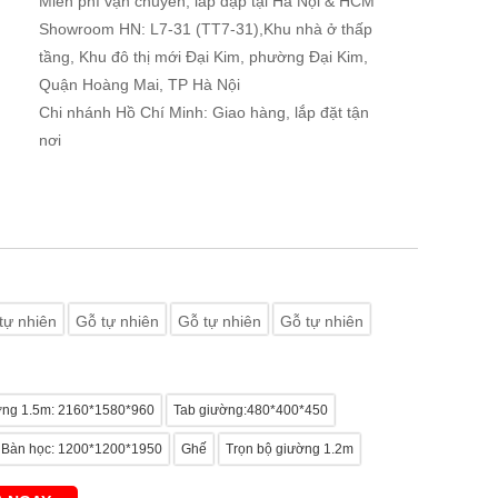
Miễn phí vận chuyển, lắp đặp tại Hà Nội & HCM
Showroom HN: L7-31 (TT7-31),Khu nhà ở thấp
tầng, Khu đô thị mới Đại Kim, phường Đại Kim,
Quận Hoàng Mai, TP Hà Nội
Chi nhánh Hồ Chí Minh: Giao hàng, lắp đặt tận
nơi
tự nhiên
Gỗ tự nhiên
Gỗ tự nhiên
Gỗ tự nhiên
ng 1.5m: 2160*1580*960
Tab giường:480*400*450
Bàn học: 1200*1200*1950
Ghế
Trọn bộ giường 1.2m