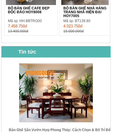
BỘ BÀN GHẾ CAFE ĐẸP
BỘ BÀN GHẾ NHÀ HÀNG
ĐỘC ĐÁO HOY8008
TRANG NHÃ HIỆN ĐẠI
HOY7005
Mã sp: HH.BBTRG00
Mã sp: BT138.80
7.458.750đ
4.023.750đ
13.400.000đ
15.000.000đ
Tin tức
BỘ BÀN GHẾ CAFE NHẬP
BỘ BÀN TRÀ GỖ TỰ NHIÊN
KHẨU CAO CẤP HOY7006
PHONG CÁCH TRUNG HOA
KIỂU MỚI...
Mã sp: BT135
Mã sp: BT138.80
14.178.750đ
20.250.000đ
24.700.000đ
39.150.000đ
Bàn Ghế Sân Vườn Hợp Phong Thủy: Cách Chọn & Bố Trí Để