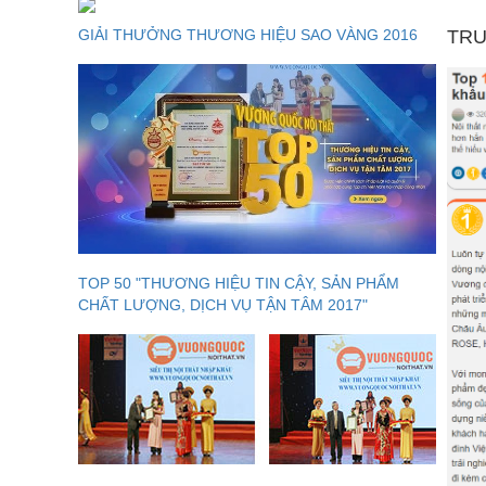
GIẢI THƯỞNG THƯƠNG HIỆU SAO VÀNG 2016
TRU
Bàn học
với giá sách gọn gàng phía trên, phía dưới l
BB8602
tài liệu, sách vở, vật dụng chưa cần dùng đến. Bàn học góc g
xinh xắn và tiện dụng tạo nên sự đam mê học tập cho con trẻ 
Sản phẩm bàn học kết hợp giá sách sẽ giúp không gian học t
TOP 50 "THƯƠNG HIỆU TIN CẬY, SẢN PHẨM
CHẤT LƯỢNG, DỊCH VỤ TẬN TÂM 2017"