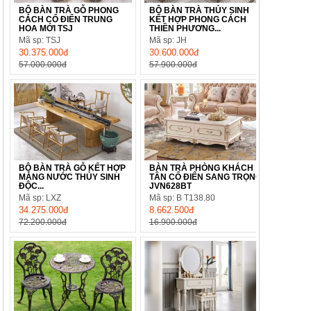
BỘ BÀN TRÀ GỖ PHONG
BỘ BÀN TRÀ THỦY SINH
CÁCH CỔ ĐIỂN TRUNG
KẾT HỢP PHONG CÁCH
HOA MỚI TSJ
THIỀN PHƯƠNG...
Mã sp: TSJ
Mã sp: JH
30.375.000đ
30.600.000đ
57.000.000đ
57.900.000đ
BỘ BÀN TRÀ GỖ KẾT HỢP
BÀN TRÀ PHÒNG KHÁCH
MÁNG NƯỚC THỦY SINH
TÂN CỔ ĐIỂN SANG TRỌNG
ĐỘC...
JVN628BT
Mã sp: LXZ
Mã sp: B T138.80
34.275.000đ
8.662.500đ
72.200.000đ
16.900.000đ