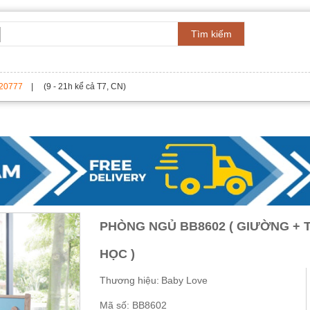
Tìm kiếm
20777
| (9 - 21h kể cả T7, CN)
PHÒNG NGỦ BB8602 ( GIƯỜNG + 
HỌC )
Thương hiệu:
Baby Love
Mã số:
BB8602