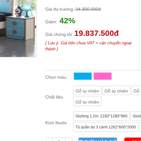
Giá thị trường:
34.300.000đ
42%
Giảm:
19.837.500đ
Giá chúng tôi:
( Lưu ý: Giá trên chưa VAT + vận chuyển ngoại
thành )
Chọn màu:
Gỗ tự nhiên
Gỗ tự nhiên
Gỗ 
Chất liệu
Gỗ tự nhiên
Giường 1.2m: 2160*1280*960
Giườ
Kích thước
Tủ quần áo 3 cánh:1262*600*2000