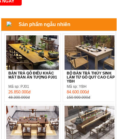
 NGAY
Sản phẩm ngẫu nhiên
BÀN TRÀ GỖ ĐIÊU KHẮC
BỘ BÀN TRÀ THỦY SINH
MẶT BÀN ẤN TƯỢNG PJ01
LÀM TỪ GỖ QUÝ CAO CẤP
YBH
Mã sp: PJ01
Mã sp: YBH
26.850.000đ
84.600.000đ
48.300.000đ
150.900.000đ