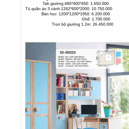
Tab giường:480*400*450: 1.650.000
, đồ
trang
Tủ quần áo 3 cánh:1262*600*2000: 10.750.000
trí
Bàn học: 1200*1200*1950: 6.200.000
Ghế: 1.700.000
Nội
Trọn bộ giường 1.2m: 26.450.000
Thất
Nhà
Hàng
Nội
Thất
Nhà
Hàng