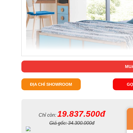
MUA
ĐỊA CHỈ SHOWROOM
GỌ
Giường ngủ
với gam màu xanh dịu mát thiết kế đơn g
BB8602
bé. Thiết kế thông minh với ngăn để đồ tiện dụng ở gậm giư
19.837.500đ
Chỉ còn:
lượng lớn đồ đạc chưa dùng đến.
Giá gốc:
34.300.000đ