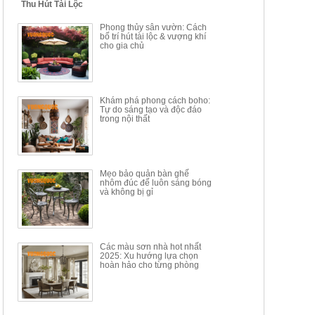
Thu Hút Tài Lộc
BỘ BÀN TRÀ GỖ PHONG
BỘ BÀN GHẾ CAFE KIỂU
Phong thủy sân vườn: Cách
CÁCH MỚI KẾT HỢP KHAY
DÁNG ĐƠN GIẢN HIỆN ĐẠI
bố trí hút tài lộc & vượng khí
NHÚNG TRÀ YDX
HOY8010
cho gia chủ
Mã sp: BT150.46
Mã sp: BBA90
17.617.500đ
9.217.500đ
34.100.000đ
16.200.000đ
Khám phá phong cách boho:
Tự do sáng tạo và độc đáo
trong nội thất
Mẹo bảo quản bàn ghế
nhôm đúc để luôn sáng bóng
BÀN GHẾ TRANG ĐIỂM
BỘ BÀN ĂN ĐẢO MẶT ĐÁ
và không bị gỉ
THÔNG MINH HIỆN ĐẠI
PHIẾN AK3699
TÍCH HỢP SẠC...
Mã sp: HH.BTD08
Mã sp: GXD160.76
6.510.000đ
19.965.000đ
11.200.000đ
33.000.000đ
Các màu sơn nhà hot nhất
2025: Xu hướng lựa chọn
hoàn hảo cho từng phòng