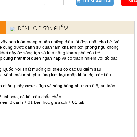
THÊM VÀO GIỎ
MUA
ĐÁNH GIÁ SẢN PHẨM
ì vậy ban luôn mong muốn những điều tốt đẹp nhất cho bé. Và
 bé cũng được dành sự quan tâm khá lớn bởi phòng ngủ không
ơi khơi dậy óc sáng tạo và khả năng khám phá của trẻ.
ập cũng như thói quen ngăn nắp và có trách nhiệm với đồ đạc
c Nội Thất muốn giới thiệu có các ưu điểm sau:
g vênh mối mọt, phụ tùng kim loại nhập khẩu đạt các tiêu
 chống trầy xước - đẹp và sáng bóng như sơn ôtô, an toàn
 tinh xảo, có kết cấu chắc chắn.
 em 3 cánh + 01 Bàn học giá sách + 01 tab.
.