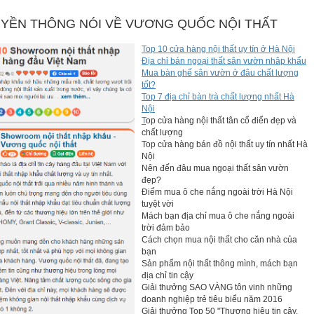
YỀN THÔNG NÓI VỀ VƯƠNG QUỐC NỘI THẤT
Top 10 cửa hàng nội thất uy tín ở Hà Nội
Địa chỉ bán ngoại thất sân vườn nhâp khẩu
Mua bàn ghế sân vườn ở đâu chất lượng
tốt?
à tủ đồ gắn liền bàn học với nhiều ngăn kéo tiện dụng cho bé để các
Top 7 địa chỉ bàn trà chất lượng nhất Hà
iúp tiết kiệm diện tích tối đa phòng cho bé. Chỗ ngồi học gọn gàng
Nội
và bé cũng rất tự hào khi có một không gian học thật đáng yêu.
T
op cửa hàng nội thất tân cổ điển đẹp và
ập, vui chơi của bé được hoàn thiện hơn.
chất lượng
Top cửa hàng bán đồ nội thất uy tín nhất Hà
Nội
Nên đến đâu mua ngoại thất sân vườn
đẹp?
Điểm mua ô che nắng ngoài trời Hà Nội
tuyệt vời
Mách bạn địa chỉ mua ô che nắng ngoài
trời đảm bảo
Cách chọn mua nội thất cho căn nhà của
bạn
Sản phẩm nội thất thông mình, mách bạn
địa chỉ tin cậy
Giải thưởng SAO VÀNG tôn vinh những
doanh nghiệp trẻ tiêu biểu năm 2016
Giải thưởng Top 50 "Thương hiệu tin cậy,