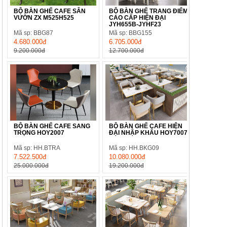
BỘ BÀN GHẾ CAFE SÂN
BỘ BÀN GHẾ TRANG ĐIỂM
VƯỜN ZX M525H525
CAO CẤP HIỆN ĐẠI
JYH655B-JYHF23
Mã sp: BBG87
Mã sp: BBG155
4.680.000đ
6.705.000đ
9.200.000đ
12.700.000đ
BỘ BÀN GHẾ CAFE SANG
BỘ BÀN GHẾ CAFE HIỆN
TRỌNG HOY2007
ĐẠI NHẬP KHẨU HOY7007
Mã sp: HH.BTRA
Mã sp: HH.BKG09
7.522.500đ
10.080.000đ
25.000.000đ
19.200.000đ