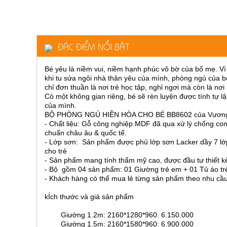
ăn,
ghế
ăn,
kệ
bếp
ĐẶC ĐIỂM NỔI BẬT
Nội
Thất
Bé yêu là niềm vui, niềm hạnh phúc vô bờ của bố mẹ. V
Ban
khi tu sửa ngôi nhà thân yêu của mình, phòng ngủ của
chỉ đơn thuần là nơi trẻ học tập, nghỉ ngơi mà còn là n
Công,
Có một không gian riêng, bé sẽ rèn luyện được tính tự l
Vườn
của mình.
Bàn
BỘ PHÒNG NGỦ HIỀN HÒA CHO BÉ BB8602 của Vương Quố
ghế
- Chất liệu: Gỗ công nghiệp MDF đã qua xử lý chống con
ban
chuẩn châu âu & quốc tế.
công,
xích
- Lớp sơn: Sản phẩm được phủ lớp sơn Lacker dầy 7 lớp
đu,
cho trẻ
ghế...
- Sản phẩm mang tính thẩm mỹ cao, được đầu tư thiết kế
- Bộ gồm 04 sản phẩm: 01 Giường trẻ em + 01 Tủ áo trẻ
Phụ
- Khách hàng có thể mua lẻ từng sản phẩm theo nhu cầu
Kiện
kÍch thước và giá sản phẩm
Trang
Trí
Giường 1.2m: 2160*1280*960: 6.150.000
Cây
Giường 1.5m: 2160*1580*960: 6.900.000
cảnh