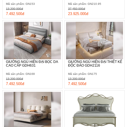
Mã sản phẩm: GN153
Mã sản phẩm: GN210.95
13.200.000đ
37.450.000đ
7.492.500đ
23.925.000đ
GIƯỜNG NGỦ HIỆN ĐẠI BỌC DA
GIƯỜNG NGỦ HIỆN ĐẠI THIẾT KẾ
CAO CẤP GDH631
ĐỘC ĐÁO GDH2116
Mã sản phẩm: GN168
Mã sản phẩm: GN175
13.200.000đ
13.200.000đ
7.492.500đ
7.492.500đ