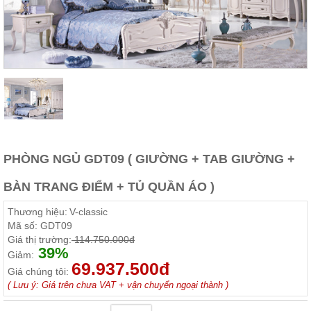
Thất
Phòng
Khách
Sofa,
tủ
rượu,
Bàn
trà...
Nội
Thất
Phòng
PHÒNG NGỦ GDT09 ( GIƯỜNG + TAB GIƯỜNG +
Ngủ
Giường
BÀN TRANG ĐIỂM + TỦ QUẦN ÁO )
ngủ, tủ
áo, bàn
Thương hiệu:
V-classic
trang
điểm
Mã số:
GDT09
Giá thị trường:
114.750.000đ
Nội
39%
Giảm:
69.937.500đ
Thất
Giá chúng tôi:
Phòng
( Lưu ý: Giá trên chưa VAT + vận chuyển ngoại thành )
Ăn
Bàn