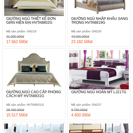
GIƯỜNG NGỦ THIẾT KẾ ĐƠN
GIƯỜNG NGỦ NHẬP KHẨU SANG
GIẢN HIỆN ĐẠI HVTA8802G
TRỌNG HVTA8819G
Mã sản phẩm: GN218
Mã sản phẩm: GN230
31.000.000đ
43.000.000đ
17.662.500đ
23.182.500đ
GIƯỜNG NGỦ CAO CẤP PHONG
GIƯỜNG NGỦ HOÀN MỸ LJ217G
CÁCH MỸ HVTA8831G
Mã sản phẩm: HVTA8831G
Mã sản phẩm: GN237
28.400.000đ
8.750.000đ
15.517.500đ
4.650.000đ