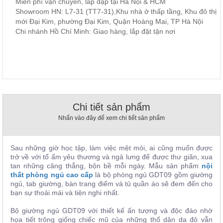
Miễn phí vận chuyển, lắp đặp tại Hà Nội & HCM
, đồ
Showroom HN: L7-31 (TT7-31),Khu nhà ở thấp tầng, Khu đô thị
trang
mới Đại Kim, phường Đại Kim, Quận Hoàng Mai, TP Hà Nội
trí
Chi nhánh Hồ Chí Minh: Giao hàng, lắp đặt tận nơi
Nội
Thất
Nhà
Hàng
Nội
Thất
Nhà
Chi tiết sản phẩm
Hàng
Nhấn vào đây để xem chi tiết sản phẩm
Sau những giờ học tập, làm việc mệt mỏi, ai cũng muốn được
trở về với tổ ấm yêu thương và ngả lưng để được thư giãn, xua
tan những căng thẳng, bộn bề mỗi ngày. Mẫu sản phẩm
nội
thất phòng ngủ cao cấp
là bộ phòng ngủ
GDT09 gồm giường
ngủ, tab giường, bàn trang điểm và tủ quần áo sẽ đem đến cho
bạn sự thoải mái và tiện nghi nhất.
Bộ giường ngủ
GDT09 với thiết kế ấn tượng và độc đáo nhờ
họa tiết trông giống chiếc mũ của những thổ dân da đỏ vẫn