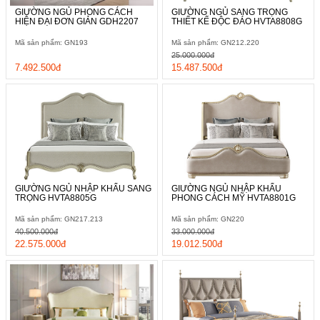
GIƯỜNG NGỦ PHONG CÁCH
GIƯỜNG NGỦ SANG TRỌNG
HIỆN ĐẠI ĐƠN GIẢN GDH2207
THIẾT KẾ ĐỘC ĐÁO HVTA8808G
Mã sản phẩm: GN193
Mã sản phẩm: GN212.220
25.000.000đ
7.492.500đ
15.487.500đ
GIƯỜNG NGỦ NHẬP KHẨU SANG
GIƯỜNG NGỦ NHẬP KHẨU
TRỌNG HVTA8805G
PHONG CÁCH MỸ HVTA8801G
Mã sản phẩm: GN217.213
Mã sản phẩm: GN220
40.500.000đ
33.000.000đ
22.575.000đ
19.012.500đ