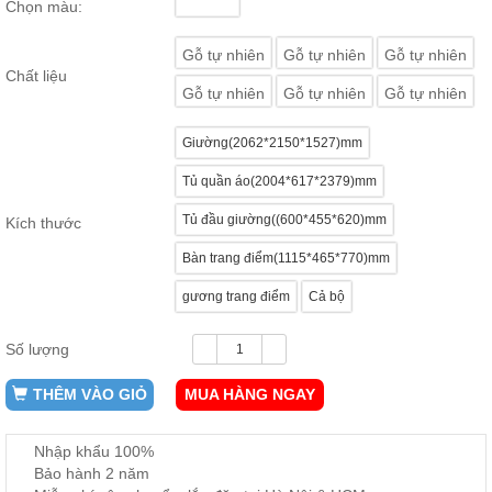
Chọn màu:
ăn,
ghế
ăn,
Gỗ tự nhiên
Gỗ tự nhiên
Gỗ tự nhiên
kệ
Chất liệu
bếp
Gỗ tự nhiên
Gỗ tự nhiên
Gỗ tự nhiên
Nội
Giường(2062*2150*1527)mm
Thất
Ban
Tủ quần áo(2004*617*2379)mm
Công,
Vườn
Tủ đầu giường((600*455*620)mm
Kích thước
Bàn
ghế
Bàn trang điểm(1115*465*770)mm
ban
công,
gương trang điểm
Cả bộ
xích
đu,
ghế...
Số lượng
Phụ
THÊM VÀO GIỎ
MUA HÀNG NGAY
Kiện
Trang
Nhập khẩu 100%
Trí
Bảo hành 2 năm
Cây
cảnh