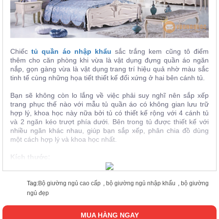
Chiếc
tủ quần áo nhập khẩu
sắc trắng kem cũng tô điểm
thêm cho căn phòng khi vừa là vật dụng đựng quần áo ngăn
nắp, gọn gàng vừa là vật dụng trang trí hiệu quả nhờ màu sắc
tinh tế cùng những họa tiết thiết kế đối xứng ở hai bên cánh tủ.
Bạn sẽ không còn lo lắng về việc phải suy nghĩ nên sắp xếp
trang phục thế nào với mẫu tủ quần áo có không gian lưu trữ
hợp lý, khoa học này nữa bởi tủ có thiết kế rộng với 4 cánh tủ
và 2 ngăn kéo trượt phía dưới. Bên trong tủ được thiết kế với
nhiều ngăn khác nhau, giúp bạn sắp xếp, phân chia đồ dùng
một cách hợp lý và khoa học nhất.
Kích thước:
Giường(2062*2150*1527)mm
Tủ quần áo(2004*617*2379)mm
Tủ đầu giường((600*455*620)mm
Tag:
Bộ giường ngủ cao cấp
,
bộ giường ngủ nhập khẩu
,
bộ giường
Bàn trang điểm(1115*465*770)mm
ngủ đẹp
MUA HÀNG NGAY