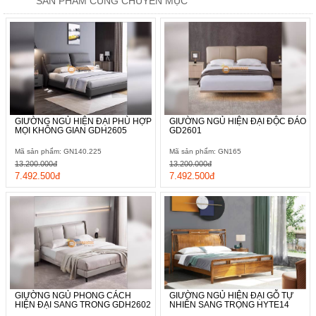
SẢN PHẨM CÙNG CHUYÊN MỤC
GIƯỜNG NGỦ HIỆN ĐẠI PHÙ HỢP
GIƯỜNG NGỦ HIỆN ĐẠI ĐỘC ĐÁO
MỌI KHÔNG GIAN GDH2605
GD2601
Mã sản phẩm: GN140.225
Mã sản phẩm: GN165
13.200.000đ
13.200.000đ
7.492.500đ
7.492.500đ
GIƯỜNG NGỦ PHONG CÁCH
GIƯỜNG NGỦ HIỆN ĐẠI GỖ TỰ
HIỆN ĐẠI SANG TRONG GDH2602
NHIÊN SANG TRỌNG HYTE14