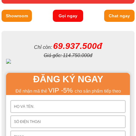
Showroom
Gọi ngay
Chat ngay
69.937.500đ
Chỉ còn:
Giá gốc:
114.750.000đ
ĐĂNG KÝ NGAY
VIP -5%
Để nhận mã thẻ
cho sản phẩm tiếp theo