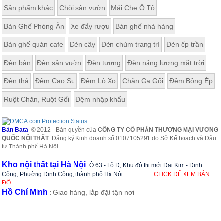
Sản phẩm khác
Chòi sân vườn
Mái Che Ô Tô
Bàn Ghế Phòng Ăn
Xe đẩy rượu
Bàn ghế nhà hàng
Bàn ghế quán cafe
Đèn cây
Đèn chùm trang trí
Đèn ốp trần
Đèn bàn
Đèn sân vườn
Đèn tường
Đèn năng lượng mặt trời
Đèn thả
Đệm Cao Su
Đệm Lò Xo
Chăn Ga Gối
Đệm Bông Ép
Ruột Chăn, Ruột Gối
Đệm nhập khẩu
Bản Bata
© 2012 - Bản quyền của
CÔNG TY CỔ PHẦN THƯƠNG MẠI VƯƠNG
QUỐC NỘI THẤT
. Đăng ký Kinh doanh số 0107105291 do Sở Kế hoạch và Đầu
tư Thành phố Hà Nội.
Kho nội thất tại Hà Nội
:
Ô 63 - Lô D, Khu đô thị mới Đại Kim - Định
Công, Phường Định Công, thành phố Hà Nội
CLICK ĐỂ XEM BẢN
ĐỒ
Hồ Chí Minh
Giao hàng, lắp đặt tận nơi
: