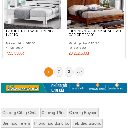
GIƯỜNG NGỦ SANG TRONG
GIƯỜNG NGỦ NHẬP KHẨU CAO
LJ211G
CÂP CDT 8A101
Mã sản phẩm: GN250
Mã sản phẩm: GTE288
10.588.000đ
30.000.000đ
7.537.500đ
20.212.500đ
2
3
>>
1
Giường Công Chúa
Giường Tầng
Giường Boyson
Bàn học trẻ em
Phòng ngủ đồng bộ
Tab đầu giường