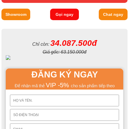
Showroom
Gọi ngay
Chat ngay
34.087.500đ
Chỉ còn:
Giá gốc:
63.150.000đ
ĐĂNG KÝ NGAY
VIP -5%
Để nhận mã thẻ
cho sản phẩm tiếp theo