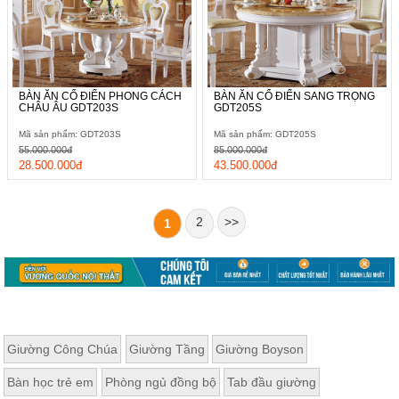
BÀN ĂN CỔ ĐIỂN PHONG CÁCH
BÀN ĂN CỔ ĐIỂN SANG TRỌNG
CHÂU ÂU GDT203S
GDT205S
Mã sản phẩm: GDT203S
Mã sản phẩm: GDT205S
55.000.000đ
85.000.000đ
28.500.000đ
43.500.000đ
2
>>
1
Giường Công Chúa
Giường Tầng
Giường Boyson
Bàn học trẻ em
Phòng ngủ đồng bộ
Tab đầu giường