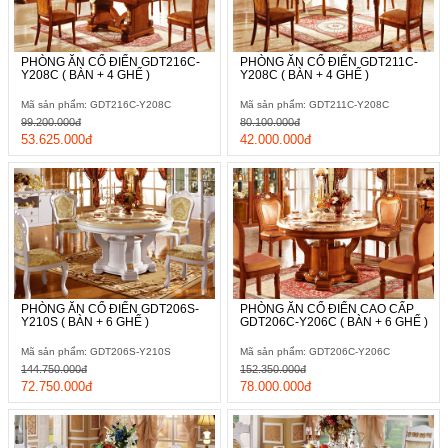
PHÒNG ĂN CỔ ĐIỂN GDT216C-
PHÒNG ĂN CỔ ĐIỂN GDT211C-
Y208C ( BÀN + 4 GHẾ )
Y208C ( BÀN + 4 GHẾ )
Mã sản phẩm: GDT216C-Y208C
Mã sản phẩm: GDT211C-Y208C
99.200.000đ
80.100.000đ
53.625.000đ
42.000.000đ
PHÒNG ĂN CỔ ĐIỂN GDT206S-
PHÒNG ĂN CỔ ĐIỂN CAO CẤP
Y210S ( BÀN + 6 GHẾ )
GDT206C-Y206C ( BÀN + 6 GHẾ )
Mã sản phẩm: GDT206S-Y210S
Mã sản phẩm: GDT206C-Y206C
144.750.000đ
152.350.000đ
72.750.000đ
78.000.000đ