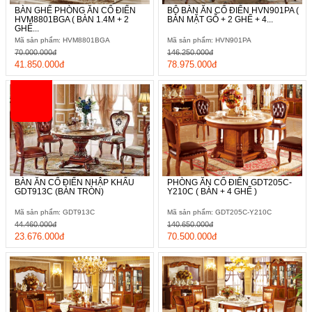
BÀN GHẾ PHÒNG ĂN CỔ ĐIỂN
BỘ BÀN ĂN CỔ ĐIỂN HVN901PA (
HVM8801BGA ( BÀN 1.4M + 2
BÀN MẶT GỖ + 2 GHẾ + 4...
GHẾ...
Mã sản phẩm: HVM8801BGA
Mã sản phẩm: HVN901PA
70.000.000đ
146.250.000đ
41.850.000đ
78.975.000đ
BÀN ĂN CỔ ĐIỂN NHẬP KHẨU
PHÒNG ĂN CỔ ĐIỂN GDT205C-
GDT913C (BÀN TRÒN)
Y210C ( BÀN + 4 GHẾ )
Mã sản phẩm: GDT913C
Mã sản phẩm: GDT205C-Y210C
44.460.000đ
140.650.000đ
23.676.000đ
70.500.000đ