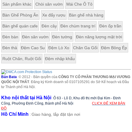
Sản phẩm khác
Chòi sân vườn
Mái Che Ô Tô
Bàn Ghế Phòng Ăn
Xe đẩy rượu
Bàn ghế nhà hàng
Bàn ghế quán cafe
Đèn cây
Đèn chùm trang trí
Đèn ốp trần
Đèn bàn
Đèn sân vườn
Đèn tường
Đèn năng lượng mặt trời
Đèn thả
Đệm Cao Su
Đệm Lò Xo
Chăn Ga Gối
Đệm Bông Ép
Ruột Chăn, Ruột Gối
Đệm nhập khẩu
Bản Bata
© 2012 - Bản quyền của
CÔNG TY CỔ PHẦN THƯƠNG MẠI VƯƠNG
QUỐC NỘI THẤT
. Đăng ký Kinh doanh số 0107105291 do Sở Kế hoạch và Đầu
tư Thành phố Hà Nội.
Kho nội thất tại Hà Nội
:
Ô 63 - Lô D, Khu đô thị mới Đại Kim - Định
Công, Phường Định Công, thành phố Hà Nội
CLICK ĐỂ XEM BẢN
ĐỒ
Hồ Chí Minh
Giao hàng, lắp đặt tận nơi
: