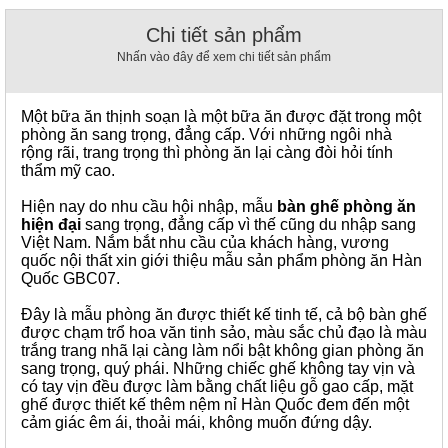
, đồ
trang
Chi tiết sản phẩm
trí
Nhấn vào đây để xem chi tiết sản phẩm
Nội
Thất
Một bữa ăn thịnh soạn là một bữa ăn được đặt trong một
Nhà
phòng ăn sang trọng, đẳng cấp. Với những ngôi nhà
Hàng
rộng rãi, trang trọng thì phòng ăn lại càng đòi hỏi tính
Nội
thẩm mỹ cao.
Thất
Nhà
Hiện nay do nhu cầu hội nhập, mẫu
bàn ghế phòng ăn
Hàng
hiện đại
sang trọng, đẳng cấp vì thế cũng du nhập sang
Việt Nam. Nắm bắt nhu cầu của khách hàng, vương
quốc nội thất xin giới thiệu mẫu sản phẩm phòng ăn Hàn
Quốc GBC07.
Đây là mẫu phòng ăn được thiết kế tinh tế, cả bộ bàn ghế
được chạm trổ hoa văn tinh sảo, màu sắc chủ đạo là màu
trắng trang nhã lại càng làm nổi bật không gian phòng ăn
sang trọng, quý phái. Những chiếc ghế không tay vịn và
có tay vịn đều được làm bằng chất liệu gỗ gao cấp, mặt
ghế được thiết kế thêm nệm nỉ Hàn Quốc đem đến một
cảm giác êm ái, thoải mái, không muốn đứng dậy.