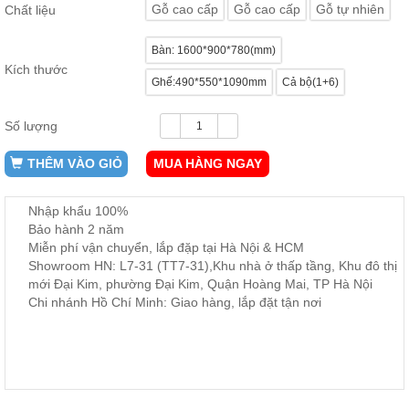
Gỗ cao cấp
Gỗ cao cấp
Gỗ tự nhiên
Chất liệu
ăn,
ghế
ăn,
Bàn: 1600*900*780(mm)
kệ
bếp
Kích thước
Ghế:490*550*1090mm
Cả bộ(1+6)
Nội
Thất
Số lượng
Ban
Công,
THÊM VÀO GIỎ
MUA HÀNG NGAY
Vườn
Bàn
Nhập khẩu 100%
ghế
ban
Bảo hành 2 năm
công,
Miễn phí vận chuyển, lắp đặp tại Hà Nội & HCM
xích
Showroom HN: L7-31 (TT7-31),Khu nhà ở thấp tầng, Khu đô thị
đu,
ghế...
mới Đại Kim, phường Đại Kim, Quận Hoàng Mai, TP Hà Nội
Chi nhánh Hồ Chí Minh: Giao hàng, lắp đặt tận nơi
Phụ
Kiện
Trang
Trí
Cây
cảnh