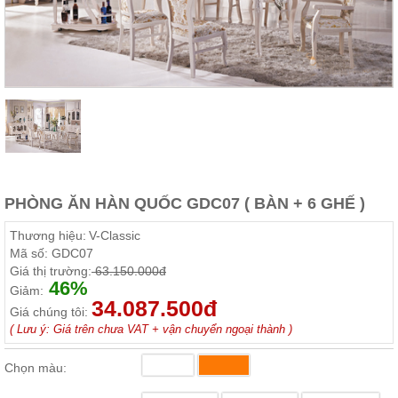
Thất
Phòng
Khách
Sofa,
tủ
rượu,
Bàn
trà...
Nội
Thất
Phòng
PHÒNG ĂN HÀN QUỐC GDC07 ( BÀN + 6 GHẾ )
Ngủ
Giường
Thương hiệu:
V-Classic
ngủ, tủ
Mã số:
GDC07
áo, bàn
Giá thị trường:
63.150.000đ
trang
46%
điểm
Giảm:
34.087.500đ
Giá chúng tôi:
Nội
( Lưu ý: Giá trên chưa VAT + vận chuyển ngoại thành )
Thất
Phòng
Chọn màu:
Ăn
Bàn