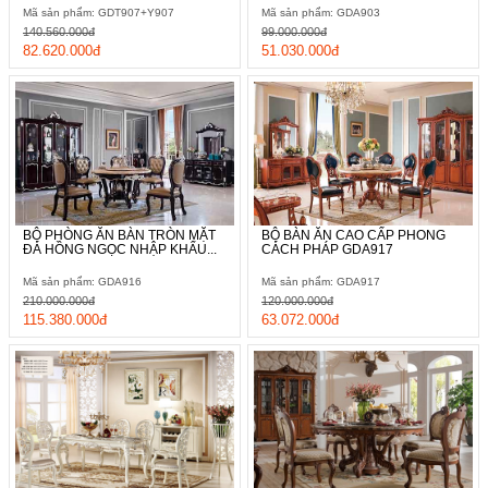
Mã sản phẩm: GDT907+Y907
Mã sản phẩm: GDA903
140.560.000đ
99.000.000đ
82.620.000đ
51.030.000đ
BỘ PHÒNG ĂN BÀN TRÒN MẶT
BỘ BÀN ĂN CAO CẤP PHONG
ĐÁ HỒNG NGỌC NHẬP KHẨU...
CÁCH PHÁP GDA917
Mã sản phẩm: GDA916
Mã sản phẩm: GDA917
210.000.000đ
120.000.000đ
115.380.000đ
63.072.000đ