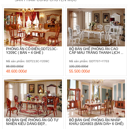
PHÒNG ĂN CỔ ĐIỂN GDT213C-
BỘ BÀN GHẾ PHÒNG ĂN CAO
Y209C ( BÀN + 4 GHẾ )
CẤP MÀU TRẮNG THANH LỊCH ...
Mã sản phẩm: GDT213C-Y209C
Mã sản phẩm: GDT707+Y703
98.000.000đ
100.200.000đ
48.600.000đ
55.500.000đ
BỘ BÀN GHẾ PHÒNG ĂN GỖ TỰ
BỘ BÀN GHẾ PHÒNG ĂN NHẬP
NHIÊN KIỂU DÁNG ĐẸP...
KHẨU GDA903 (BÀN DÀI+ 6 GHẾ)