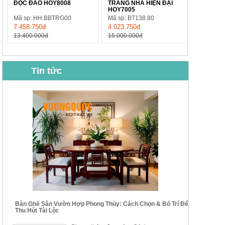
ĐỘC ĐÁO HOY8008
TRANG NHÃ HIỆN ĐẠI
HOY7005
Mã sp: HH.BBTRG00
Mã sp: BT138.80
7.458.750đ
4.023.750đ
13.400.000đ
15.000.000đ
Tin tức
BỘ BÀN GHẾ CAFE NHẬP
BỘ BÀN TRÀ GỖ TỰ NHIÊN
KHẨU CAO CẤP HOY7006
PHONG CÁCH TRUNG HOA
KIỂU MỚI...
Mã sp: BT135
Mã sp: BT138.80
14.178.750đ
20.250.000đ
24.700.000đ
39.150.000đ
Bàn Ghế Sân Vườn Hợp Phong Thủy: Cách Chọn & Bố Trí Để
Thu Hút Tài Lộc
BỘ BÀN TRÀ GỖ PHONG
BỘ BÀN GHẾ CAFE KIỂU