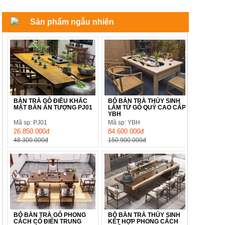
Sản phẩm ngẫu nhiên
BÀN TRÀ GỖ ĐIÊU KHẮC
BỘ BÀN TRÀ THỦY SINH
MẶT BÀN ẤN TƯỢNG PJ01
LÀM TỪ GỖ QUÝ CAO CẤP
YBH
Mã sp: PJ01
Mã sp: YBH
26.850.000đ
84.600.000đ
48.300.000đ
150.900.000đ
BỘ BÀN TRÀ GỖ PHONG
BỘ BÀN TRÀ THỦY SINH
CÁCH CỔ ĐIỂN TRUNG
KẾT HỢP PHONG CÁCH