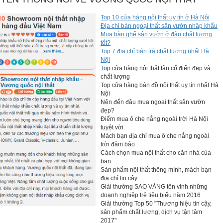
Top 10 cửa hàng nội thất uy tín ở Hà Nội
Địa chỉ bán ngoại thất sân vườn nhâp khẩu
Mua bàn ghế sân vườn ở đâu chất lượng
tốt?
Top 7 địa chỉ bàn trà chất lượng nhất Hà
Nội
T
op cửa hàng nội thất tân cổ điển đẹp và
chất lượng
Top cửa hàng bán đồ nội thất uy tín nhất Hà
Nội
Nên đến đâu mua ngoại thất sân vườn
đẹp?
Điểm mua ô che nắng ngoài trời Hà Nội
tuyệt vời
Mách bạn địa chỉ mua ô che nắng ngoài
trời đảm bảo
Cách chọn mua nội thất cho căn nhà của
bạn
Sản phẩm nội thất thông mình, mách bạn
địa chỉ tin cậy
Giải thưởng SAO VÀNG tôn vinh những
doanh nghiệp trẻ tiêu biểu năm 2016
Giải thưởng Top 50 "Thương hiệu tin cậy,
sản phẩm chất lượng, dịch vụ tận tâm
2017"