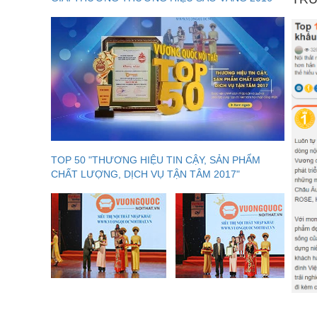
TOP 50 "THƯƠNG HIỆU TIN CẬY, SẢN PHẨM
CHẤT LƯỢNG, DỊCH VỤ TẬN TÂM 2017"