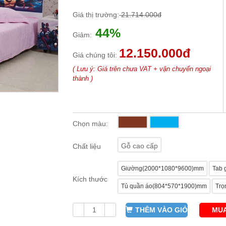
Giá thị trường:
21.714.000đ
44%
Giảm:
12.150.000đ
Giá chúng tôi:
( Lưu ý: Giá trên chưa VAT + vận chuyển ngoại
thành )
Chọn màu:
Gỗ cao cấp
Chất liệu
Giường(2000*1080*9600)mm
Tab 
Kích thước
Tủ quần áo(804*570*1900)mm
Trọ
THÊM VÀO GIỎ
MUA