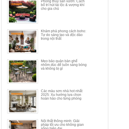
Phong thủy sân vườn: Cách
CÁCH MỚI KẾT HỢP KHAY
DÁNG ĐƠN GIẢN HIỆN ĐẠI
bố trí hút tài lộc & vượng khí
NHÚNG TRÀ YDX
HOY8010
cho gia chủ
Mã sp: BT150.46
Mã sp: BBA90
17.617.500đ
9.217.500đ
34.100.000đ
16.200.000đ
Khám phá phong cách boho:
Tự do sáng tạo và độc đáo
trong nội thất
Mẹo bảo quản bàn ghế
nhôm đúc để luôn sáng bóng
BÀN GHẾ TRANG ĐIỂM
BỘ BÀN ĂN ĐẢO MẶT ĐÁ
và không bị gỉ
THÔNG MINH HIỆN ĐẠI
PHIẾN AK3699
TÍCH HỢP SẠC...
Mã sp: HH.BTD08
Mã sp: GXD160.76
6.510.000đ
19.965.000đ
11.200.000đ
33.000.000đ
Các màu sơn nhà hot nhất
2025: Xu hướng lựa chọn
hoàn hảo cho từng phòng
Nội thất thông minh: Giải
pháp tối ưu cho không gian
sống hiện đại