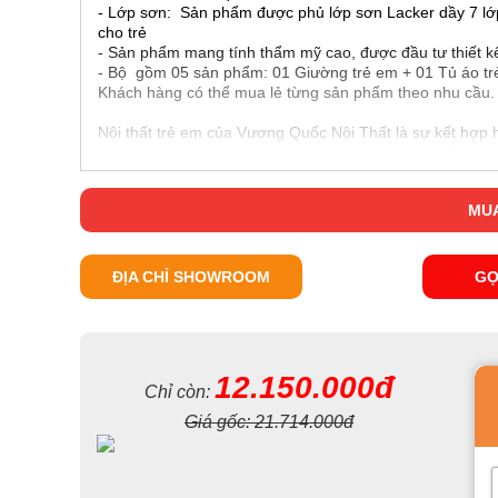
- Lớp sơn: Sản phẩm được phủ lớp sơn Lacker dầy 7 lớp
cho trẻ
- Sản phẩm mang tính thẩm mỹ cao, được đầu tư thiết kế
- Bộ gồm 05 sản phẩm: 01 Giường trẻ em + 01 Tủ áo trẻ
Khách hàng có thể mua lẻ từng sản phẩm theo nhu cầu.
Nội thất trẻ em của Vương Quốc Nội Thất là sự kết hợp h
các sản phẩm luôn đạt đến sự hoàn hảo về tính sắc sảo
gian, nhu cầu, tính cách, sở thích cho các bé.
Bộ phòng ngủ độc đáo này dành cho bé từ 3 đến 14 tuổi
MUA
ĐỊA CHỈ SHOWROOM
GỌ
12.150.000đ
Chỉ còn:
Giá gốc:
21.714.000đ