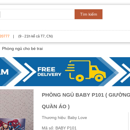
Tìm kiếm
20777
| (9 - 21h kể cả T7, CN)
Phòng ngủ cho bé trai
PHÒNG NGỦ BABY P101 ( GIƯỜNG
QUẦN ÁO )
Thương hiệu:
Baby Love
Mã số:
BABY P101