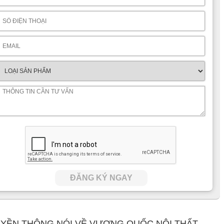
ĐĂNG KÝ NGAY
YỀN THÔNG NÓI VỀ VƯƠNG QUỐC NỘI THẤT