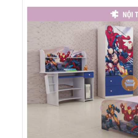
, đồ
trang
trí
Nội
Thất
Nhà
Hàng
Nội
Thất
Nhà
Hàng