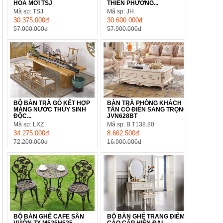
HOA MỚI TSJ
THIỀN PHƯƠNG...
Mã sp: TSJ
Mã sp: JH
30.375.000đ
30.600.000đ
57.000.000đ
57.900.000đ
BỘ BÀN TRÀ GỖ KẾT HỢP
BÀN TRÀ PHÒNG KHÁCH
MÁNG NƯỚC THỦY SINH
TÂN CỔ ĐIỂN SANG TRỌNG
ĐỘC...
JVN628BT
Mã sp: LXZ
Mã sp: B T138.80
34.275.000đ
8.662.500đ
72.200.000đ
16.900.000đ
BỘ BÀN GHẾ CAFE SÂN
BỘ BÀN GHẾ TRANG ĐIỂM
VƯỜN ZX M525H525
CAO CẤP HIỆN ĐẠI