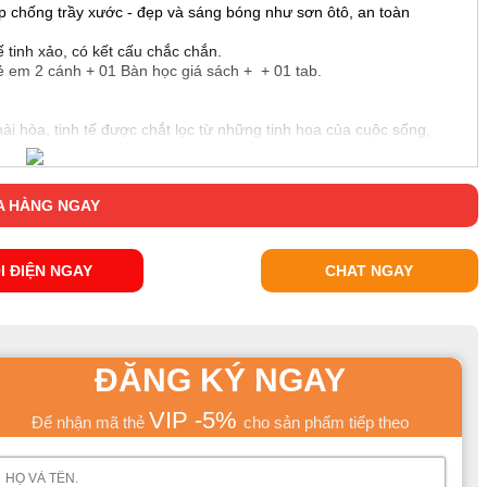
 chống trầy xước - đẹp và sáng bóng như sơn ôtô, an toàn
 tinh xảo, có kết cấu chắc chắn.
 em 2 cánh + 01 Bàn học giá sách + + 01 tab.
ài hòa, tinh tế được chắt lọc từ những tinh hoa của cuộc sống,
 và hài hòa từ kiểu dáng đến màu sắc, phù hợp với không
.
 HÀNG NGAY
I ĐIỆN NGAY
CHAT NGAY
ĐĂNG KÝ NGAY
VIP -5%
Để nhận mã thẻ
cho sản phẩm tiếp theo