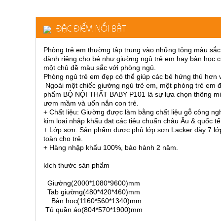
ăn,
ghế
ăn,
ĐẶC ĐIỂM NỔI BẬT
kệ
bếp
Phòng trẻ em thường tập trung vào những tông màu sắc 
Nội
dành riêng cho bé như giường ngủ trẻ em hay bàn học cũ
Thất
một chủ đề màu sắc với phòng ngủ.
Ban
Phòng ngủ trẻ em đẹp có thể giúp các bé hứng thú hơn v
Ngoài một chiếc giường ngủ trẻ em, một phòng trẻ em đẹ
Công,
phẩm
BỘ NỘI THẤT BABY P101
là sự lựa chọn thông mi
Vườn
ươm mầm và uốn nắn con trẻ.
Bàn
+ Chất liệu: Giường được làm bằng chất liệu gỗ công n
ghế
kim loại nhập khẩu đạt các tiêu chuẩn châu Âu & quốc tế
ban
+ Lớp sơn: Sản phẩm được phủ lớp sơn Lacker dày 7 lớp
công,
xích
toàn cho trẻ.
đu,
+ Hàng nhập khẩu 100%, bảo hành 2 năm.
ghế...
kích thước sản phẩm
Phụ
Kiện
Giường(2000*1080*9600)mm
Tab giường(480*420*460)mm
Trang
Bàn học(1160*560*1340)mm
Trí
Tủ quần áo(804*570*1900)mm
Cây
cảnh