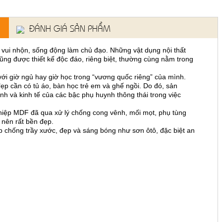
ĐÁNH GIÁ SẢN PHẨM
vui nhộn, sống động làm chủ đạo. Những vật dụng nội thất
ng được thiết kế độc đáo, riêng biệt, thường cùng nằm trong
ới giờ ngủ hay giờ học trong “vương quốc riêng” của mình.
p cần có tủ áo, bàn học trẻ em và ghế ngồi. Do đó, sản
nh và kinh tế của các bậc phụ huynh thông thái trong việc
ghiệp MDF đã qua xử lý chống cong vênh, mối mọt, phụ tùng
 nên rất bền đẹp.
 chống trầy xước, đẹp và sáng bóng như sơn ôtô, đặc biệt an