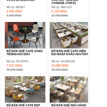
JYH655B-JYHF23
Mã sp: BBG87
Mã sp: BBG155
4.680.000đ
6.705.000đ
9.200.000đ
12.700.000đ
BỘ BÀN GHẾ CAFE SANG
BỘ BÀN GHẾ CAFE HIỆN
TRỌNG HOY2007
ĐẠI NHẬP KHẨU HOY7007
Mã sp: HH.BTRA
Mã sp: HH.BKG09
7.522.500đ
10.080.000đ
25.000.000đ
19.200.000đ
BỘ BÀN GHẾ CAFE ĐẸP
BỘ BÀN GHẾ NHÀ HÀNG