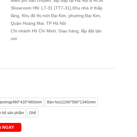
Miễn phí vận chuyển, lắp đặp tại Hà Nội & HCM
Showroom HN: L7-31 (TT7-31),Khu nhà ở thấp
tầng, Khu đô thị mới Đại Kim, phường Đại Kim,
Quận Hoàng Mai, TP Hà Nội
Chi nhánh Hồ Chí Minh: Giao hàng, lắp đặt tận
nơi
giường(480*420*460)mm
Bàn học(1160*560*1340)mm
n bộ sản phẩm
Ghế
 NGAY